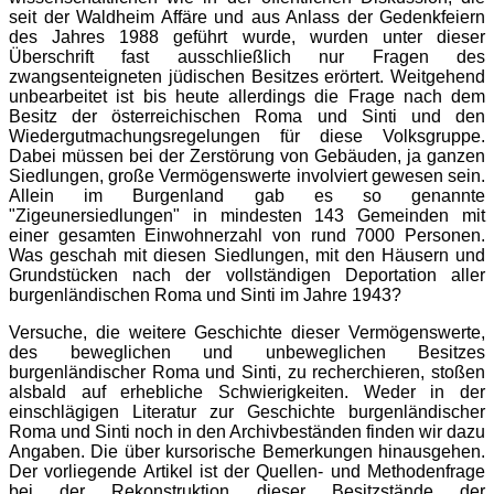
seit der Waldheim Affäre und aus Anlass der Gedenkfeiern
des Jahres 1988 geführt wurde, wurden unter dieser
Überschrift fast ausschließlich nur Fragen des
zwangsenteigneten jüdischen Besitzes erörtert. Weitgehend
unbearbeitet ist bis heute allerdings die Frage nach dem
Besitz der österreichischen Roma und Sinti und den
Wiedergutmachungsregelungen für diese Volksgruppe.
Dabei müssen bei der Zerstörung von Gebäuden, ja ganzen
Siedlungen, große Vermögenswerte involviert gewesen sein.
Allein im Burgenland gab es so genannte
"Zigeunersiedlungen" in mindesten 143 Gemeinden mit
einer gesamten Einwohnerzahl von rund 7000 Personen.
Was geschah mit diesen Siedlungen, mit den Häusern und
Grundstücken nach der vollständigen Deportation aller
burgenländischen Roma und Sinti im Jahre 1943?
Versuche, die weitere Geschichte dieser Vermögenswerte,
des beweglichen und unbeweglichen Besitzes
burgenländischer Roma und Sinti, zu recherchieren, stoßen
alsbald auf erhebliche Schwierigkeiten. Weder in der
einschlägigen Literatur zur Geschichte burgenländischer
Roma und Sinti noch in den Archivbeständen finden wir dazu
Angaben. Die über kursorische Bemerkungen hinausgehen.
Der vorliegende Artikel ist der Quellen- und Methodenfrage
bei der Rekonstruktion dieser Besitzstände der