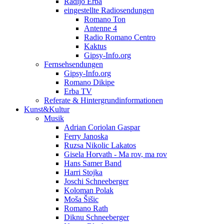
Radijo Erba
eingestellte Radiosendungen
Romano Ton
Antenne 4
Radio Romano Centro
Kaktus
Gipsy-Info.org
Fernsehsendungen
Gipsy-Info.org
Romano Dikipe
Erba TV
Referate & Hintergrundinformationen
Kunst&Kultur
Musik
Adrian Coriolan Gaspar
Ferry Janoska
Ruzsa Nikolic Lakatos
Gisela Horvath - Ma rov, ma rov
Hans Samer Band
Harri Stojka
Joschi Schneeberger
Koloman Polak
Moša Šišic
Romano Rath
Diknu Schneeberger