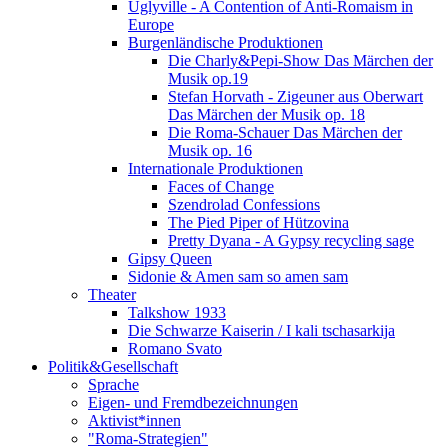
Uglyville - A Contention of Anti-Romaism in
Europe
Burgenländische Produktionen
Die Charly&Pepi-Show Das Märchen der
Musik op.19
Stefan Horvath - Zigeuner aus Oberwart
Das Märchen der Musik op. 18
Die Roma-Schauer Das Märchen der
Musik op. 16
Internationale Produktionen
Faces of Change
Szendrolad Confessions
The Pied Piper of Hützovina
Pretty Dyana - A Gypsy recycling sage
Gipsy Queen
Sidonie & Amen sam so amen sam
Theater
Talkshow 1933
Die Schwarze Kaiserin / I kali tschasarkija
Romano Svato
Politik&Gesellschaft
Sprache
Eigen- und Fremdbezeichnungen
Aktivist*innen
"Roma-Strategien"