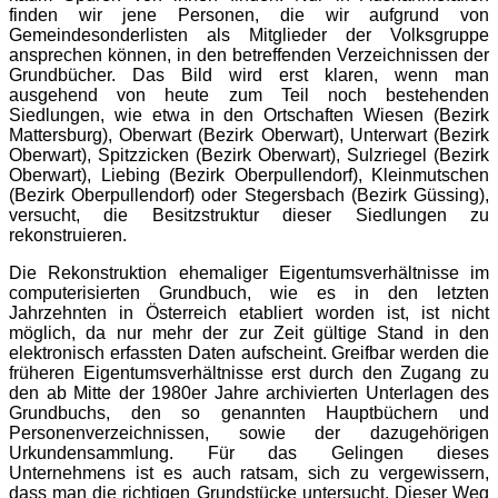
finden wir jene Personen, die wir aufgrund von
Gemeindesonderlisten als Mitglieder der Volksgruppe
ansprechen können, in den betreffenden Verzeichnissen der
Grundbücher. Das Bild wird erst klaren, wenn man
ausgehend von heute zum Teil noch bestehenden
Siedlungen, wie etwa in den Ortschaften Wiesen (Bezirk
Mattersburg), Oberwart (Bezirk Oberwart), Unterwart (Bezirk
Oberwart), Spitzzicken (Bezirk Oberwart), Sulzriegel (Bezirk
Oberwart), Liebing (Bezirk Oberpullendorf), Kleinmutschen
(Bezirk Oberpullendorf) oder Stegersbach (Bezirk Güssing),
versucht, die Besitzstruktur dieser Siedlungen zu
rekonstruieren.
Die Rekonstruktion ehemaliger Eigentumsverhältnisse im
computerisierten Grundbuch, wie es in den letzten
Jahrzehnten in Österreich etabliert worden ist, ist nicht
möglich, da nur mehr der zur Zeit gültige Stand in den
elektronisch erfassten Daten aufscheint. Greifbar werden die
früheren Eigentumsverhältnisse erst durch den Zugang zu
den ab Mitte der 1980er Jahre archivierten Unterlagen des
Grundbuchs, den so genannten Hauptbüchern und
Personenverzeichnissen, sowie der dazugehörigen
Urkundensammlung. Für das Gelingen dieses
Unternehmens ist es auch ratsam, sich zu vergewissern,
dass man die richtigen Grundstücke untersucht. Dieser Weg