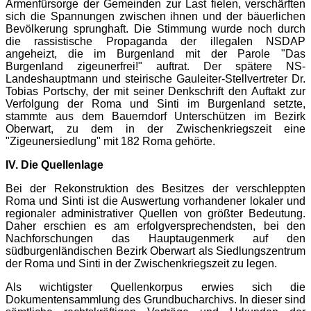
Armenfürsorge der Gemeinden zur Last fielen, verschärften
sich die Spannungen zwischen ihnen und der bäuerlichen
Bevölkerung sprunghaft. Die Stimmung wurde noch durch
die rassistische Propaganda der illegalen NSDAP
angeheizt, die im Burgenland mit der Parole "Das
Burgenland zigeunerfrei!" auftrat. Der spätere NS-
Landeshauptmann und steirische Gauleiter-Stellvertreter Dr.
Tobias Portschy, der mit seiner Denkschrift den Auftakt zur
Verfolgung der Roma und Sinti im Burgenland setzte,
stammte aus dem Bauerndorf Unterschützen im Bezirk
Oberwart, zu dem in der Zwischenkriegszeit eine
"Zigeunersiedlung" mit 182 Roma gehörte.
IV. Die Quellenlage
Bei der Rekonstruktion des Besitzes der verschleppten
Roma und Sinti ist die Auswertung vorhandener lokaler und
regionaler administrativer Quellen von größter Bedeutung.
Daher erschien es am erfolgversprechendsten, bei den
Nachforschungen das Hauptaugenmerk auf den
südburgenländischen Bezirk Oberwart als Siedlungszentrum
der Roma und Sinti in der Zwischenkriegszeit zu legen.
Als wichtigster Quellenkorpus erwies sich die
Dokumentensammlung des Grundbucharchivs. In dieser sind