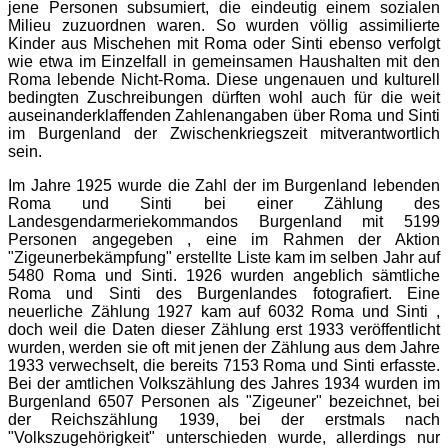
jene Personen subsumiert, die eindeutig einem sozialen
Milieu zuzuordnen waren. So wurden völlig assimilierte
Kinder aus Mischehen mit Roma oder Sinti ebenso verfolgt
wie etwa im Einzelfall in gemeinsamen Haushalten mit den
Roma lebende Nicht-Roma. Diese ungenauen und kulturell
bedingten Zuschreibungen dürften wohl auch für die weit
auseinanderklaffenden Zahlenangaben über Roma und Sinti
im Burgenland der Zwischenkriegszeit mitverantwortlich
sein.
Im Jahre 1925 wurde die Zahl der im Burgenland lebenden
Roma und Sinti bei einer Zählung des
Landesgendarmeriekommandos Burgenland mit 5199
Personen angegeben , eine im Rahmen der Aktion
"Zigeunerbekämpfung" erstellte Liste kam im selben Jahr auf
5480 Roma und Sinti. 1926 wurden angeblich sämtliche
Roma und Sinti des Burgenlandes fotografiert. Eine
neuerliche Zählung 1927 kam auf 6032 Roma und Sinti ,
doch weil die Daten dieser Zählung erst 1933 veröffentlicht
wurden, werden sie oft mit jenen der Zählung aus dem Jahre
1933 verwechselt, die bereits 7153 Roma und Sinti erfasste.
Bei der amtlichen Volkszählung des Jahres 1934 wurden im
Burgenland 6507 Personen als "Zigeuner" bezeichnet, bei
der Reichszählung 1939, bei der erstmals nach
"Volkszugehörigkeit" unterschieden wurde, allerdings nur