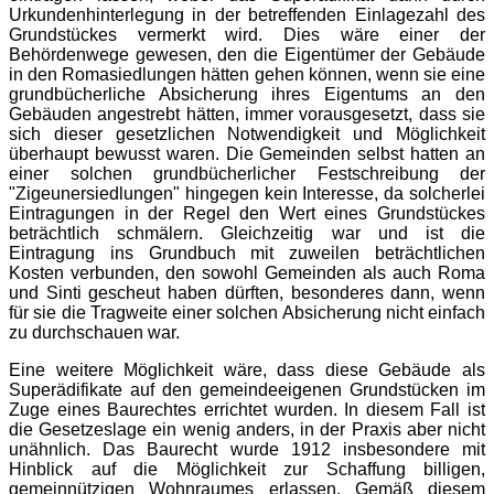
Urkundenhinterlegung in der betreffenden Einlagezahl des
Grundstückes vermerkt wird. Dies wäre einer der
Behördenwege gewesen, den die Eigentümer der Gebäude
in den Romasiedlungen hätten gehen können, wenn sie eine
grundbücherliche Absicherung ihres Eigentums an den
Gebäuden angestrebt hätten, immer vorausgesetzt, dass sie
sich dieser gesetzlichen Notwendigkeit und Möglichkeit
überhaupt bewusst waren. Die Gemeinden selbst hatten an
einer solchen grundbücherlicher Festschreibung der
"Zigeunersiedlungen" hingegen kein Interesse, da solcherlei
Eintragungen in der Regel den Wert eines Grundstückes
beträchtlich schmälern. Gleichzeitig war und ist die
Eintragung ins Grundbuch mit zuweilen beträchtlichen
Kosten verbunden, den sowohl Gemeinden als auch Roma
und Sinti gescheut haben dürften, besonderes dann, wenn
für sie die Tragweite einer solchen Absicherung nicht einfach
zu durchschauen war.
Eine weitere Möglichkeit wäre, dass diese Gebäude als
Superädifikate auf den gemeindeeigenen Grundstücken im
Zuge eines Baurechtes errichtet wurden. In diesem Fall ist
die Gesetzeslage ein wenig anders, in der Praxis aber nicht
unähnlich. Das Baurecht wurde 1912 insbesondere mit
Hinblick auf die Möglichkeit zur Schaffung billigen,
gemeinnützigen Wohnraumes erlassen. Gemäß diesem