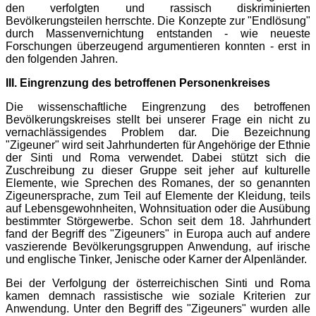
den verfolgten und rassisch diskriminierten
Bevölkerungsteilen herrschte. Die Konzepte zur "Endlösung"
durch Massenvernichtung entstanden - wie neueste
Forschungen überzeugend argumentieren konnten - erst in
den folgenden Jahren.
III. Eingrenzung des betroffenen Personenkreises
Die wissenschaftliche Eingrenzung des betroffenen
Bevölkerungskreises stellt bei unserer Frage ein nicht zu
vernachlässigendes Problem dar. Die Bezeichnung
"Zigeuner" wird seit Jahrhunderten für Angehörige der Ethnie
der Sinti und Roma verwendet. Dabei stützt sich die
Zuschreibung zu dieser Gruppe seit jeher auf kulturelle
Elemente, wie Sprechen des Romanes, der so genannten
Zigeunersprache, zum Teil auf Elemente der Kleidung, teils
auf Lebensgewohnheiten, Wohnsituation oder die Ausübung
bestimmter Störgewerbe. Schon seit dem 18. Jahrhundert
fand der Begriff des "Zigeuners" in Europa auch auf andere
vaszierende Bevölkerungsgruppen Anwendung, auf irische
und englische Tinker, Jenische oder Karner der Alpenländer.
Bei der Verfolgung der österreichischen Sinti und Roma
kamen demnach rassistische wie soziale Kriterien zur
Anwendung. Unter den Begriff des "Zigeuners" wurden alle