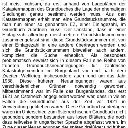
ist meist mühsam, da erst anhand von Lageplänen der
Katastermappen des Grundbuches die Lage der ehemaligen
Siedlungen genau bestimmt werden muss. Aus den
Katastermappen erhält man eine Grundstücksnummer, die
man nun einer so genannten EZ, einer Einlagezahl, im
Grundbuch zuordnen muss. Der Umstand, dass in einer
Einlagezahl allerdings meist mehrere Grundstücksnummern
zusammengefasst sind, diese Grundstücksnummern oft von
einer Einlagezahl in eine andere übertragen werden und
sich die Grundstücksnummern bisweilen auch ändern,
kompliziert die Suche erheblich. Als besonders
problematisch erweist sich in diesem Fall eine Reihe von
früheren Grundbuchsneuanlegungen für zahlreiche
Katastralgemeinden im Burgenland vor und nach dem
Zweiten Weltkrieg, insbesondere auch rund um das Jahr
1938. Diese früheren Neuanlegungen waren aus
verschiedentlichen Gründen notwendig geworden.
Mitbestimmend war im Falle des Burgenlandes, das erst
1921 an Österreich angegliedert worden war, dass in vielen
Fällen die Grundbücher aus der Zeit vor 1921 in
Verwendung geblieben waren. Diese Grundbuchsunterlagen
waren im Unterschied zum österreichischen Grundbuch nicht
gebunden, sondern bestanden aus losen Blättern, die noch
dazu teilweise in ungarischer Sprache abgefasst waren. Im
Zuge dieser Neuanlegungen der späten dreißiger und frühen