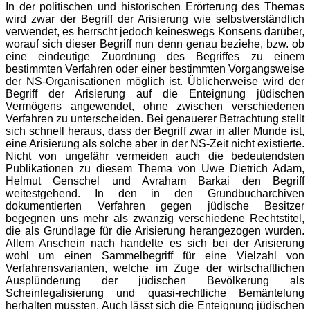
In der politischen und historischen Erörterung des Themas
wird zwar der Begriff der Arisierung wie selbstverständlich
verwendet, es herrscht jedoch keineswegs Konsens darüber,
worauf sich dieser Begriff nun denn genau beziehe, bzw. ob
eine eindeutige Zuordnung des Begriffes zu einem
bestimmten Verfahren oder einer bestimmten Vorgangsweise
der NS-Organisationen möglich ist. Üblicherweise wird der
Begriff der Arisierung auf die Enteignung jüdischen
Vermögens angewendet, ohne zwischen verschiedenen
Verfahren zu unterscheiden. Bei genauerer Betrachtung stellt
sich schnell heraus, dass der Begriff zwar in aller Munde ist,
eine Arisierung als solche aber in der NS-Zeit nicht existierte.
Nicht von ungefähr vermeiden auch die bedeutendsten
Publikationen zu diesem Thema von Uwe Dietrich Adam,
Helmut Genschel und Avraham Barkai den Begriff
weitestgehend. In den in den Grundbucharchiven
dokumentierten Verfahren gegen jüdische Besitzer
begegnen uns mehr als zwanzig verschiedene Rechtstitel,
die als Grundlage für die Arisierung herangezogen wurden.
Allem Anschein nach handelte es sich bei der Arisierung
wohl um einen Sammelbegriff für eine Vielzahl von
Verfahrensvarianten, welche im Zuge der wirtschaftlichen
Ausplünderung der jüdischen Bevölkerung als
Scheinlegalisierung und quasi-rechtliche Bemäntelung
herhalten mussten. Auch lässt sich die Enteignung jüdischen