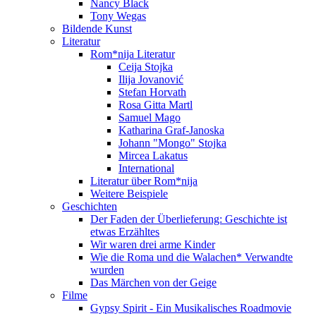
Nancy Black
Tony Wegas
Bildende Kunst
Literatur
Rom*nija Literatur
Ceija Stojka
Ilija Jovanović
Stefan Horvath
Rosa Gitta Martl
Samuel Mago
Katharina Graf-Janoska
Johann "Mongo" Stojka
Mircea Lakatus
International
Literatur über Rom*nija
Weitere Beispiele
Geschichten
Der Faden der Überlieferung: Geschichte ist
etwas Erzähltes
Wir waren drei arme Kinder
Wie die Roma und die Walachen* Verwandte
wurden
Das Märchen von der Geige
Filme
Gypsy Spirit - Ein Musikalisches Roadmovie