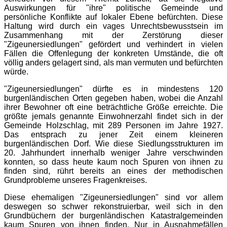
Auswirkungen für "ihre" politische Gemeinde und
persönliche Konflikte auf lokaler Ebene befürchten. Diese
Haltung wird durch ein vages Unrechtsbewusstsein im
Zusammenhang mit der Zerstörung dieser
"Zigeunersiedlungen" gefördert und verhindert in vielen
Fällen die Offenlegung der konkreten Umstände, die oft
völlig anders gelagert sind, als man vermuten und befürchten
würde.
"Zigeunersiedlungen" dürfte es in mindestens 120
burgenländischen Orten gegeben haben, wobei die Anzahl
ihrer Bewohner oft eine beträchtliche Größe erreichte. Die
größte jemals genannte Einwohnerzahl findet sich in der
Gemeinde Holzschlag, mit 289 Personen im Jahre 1927.
Das entsprach zu jener Zeit einem kleineren
burgenländischen Dorf. Wie diese Siedlungsstrukturen im
20. Jahrhundert innerhalb weniger Jahre verschwinden
konnten, so dass heute kaum noch Spuren von ihnen zu
finden sind, rührt bereits an eines der methodischen
Grundprobleme unseres Fragenkreises.
Diese ehemaligen "Zigeunersiedlungen" sind vor allem
deswegen so schwer rekonstruierbar, weil sich in den
Grundbüchern der burgenländischen Katastralgemeinden
kaum Spuren von ihnen finden. Nur in Ausnahmefällen