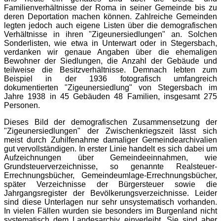
Familienverhältnisse der Roma in seiner Gemeinde bis zu
deren Deportation machen können. Zahlreiche Gemeinden
legten jedoch auch eigene Listen über die demografischen
Verhältnisse in ihren "Zigeunersiedlungen" an. Solchen
Sonderlisten, wie etwa in Unterwart oder in Stegersbach,
verdanken wir genaue Angaben über die ehemaligen
Bewohner der Siedlungen, die Anzahl der Gebäude und
teilweise die Besitzverhältnisse. Demnach lebten zum
Beispiel in der 1936 fotografisch umfangreich
dokumentierten "Zigeunersiedlung" von Stegersbach im
Jahre 1938 in 45 Gebäuden 48 Familien, insgesamt 275
Personen.
Dieses Bild der demografischen Zusammensetzung der
"Zigeunersiedlungen" der Zwischenkriegszeit lässt sich
meist durch Zuhilfenahme damaliger Gemeindearchivalien
gut vervollständigen. In erster Linie handelt es sich dabei um
Aufzeichnungen über Gemeindeeinnahmen, wie
Grundsteuerverzeichnisse, so genannte Realsteuer-
Errechnungsbücher, Gemeindeumlage-Errechnungsbücher,
später Verzeichnisse der Bürgersteuer sowie die
Jahrgangsregister der Bevölkerungsverzeichnisse. Leider
sind diese Unterlagen nur sehr unsystematisch vorhanden.
In vielen Fällen wurden sie besonders im Burgenland nicht
systematisch dem Landesarchiv einverleibt. Sie sind aber