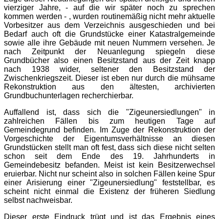
vierziger Jahre, - auf die wir später noch zu sprechen
kommen werden - , wurden routinemäßig nicht mehr aktuelle
Vorbesitzer aus dem Verzeichnis ausgeschieden und bei
Bedarf auch oft die Grundstücke einer Katastralgemeinde
sowie alle ihre Gebäude mit neuen Nummern versehen. Je
nach Zeitpunkt der Neuanlegung spiegeln diese
Grundbücher also einen Besitzstand aus der Zeit knapp
nach 1938 wider, seltener den Besitzstand der
Zwischenkriegszeit. Dieser ist eben nur durch die mühsame
Rekonstruktion aus den ältesten, archivierten
Grundbuchunterlagen recherchierbar.
Auffallend ist, dass sich die "Zigeunersiedlungen" in
zahlreichen Fällen bis zum heutigen Tage auf
Gemeindegrund befinden. Im Zuge der Rekonstruktion der
Vorgeschichte der Eigentumsverhältnisse an diesen
Grundstücken stellt man oft fest, dass sich diese nicht selten
schon seit dem Ende des 19. Jahrhunderts in
Gemeindebesitz befanden. Meist ist kein Besitzerwechsel
eruierbar. Nicht nur scheint also in solchen Fällen keine Spur
einer Arisierung einer "Zigeunersiedlung" feststellbar, es
scheint nicht einmal die Existenz der früheren Siedlung
selbst nachweisbar.
Dieser erste Eindruck trügt und ist das Ergebnis eines