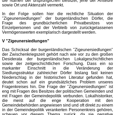
die Namen der ursprünglichen Besitzer, jene der Ariseure
sowie Ort und Aktenzahl vermerkt.
In der Folge sollen hier die rechtliche Situation der
"Zigeunersiedlungen" der burgenländischen Dörfer, die
Frage des grundbücherlichen Privatbesitzes von
Einzelpersonen und der Verbleib von zurückgelassenen
Vermögenswerten exemplarisch dargestellt werden.
V "Zigeunersiedlungen"
Das Schicksal der burgenländischen "Zigeunersiedlungen"
der Zwischenkriegszeit gehört nach wie vor zu den großen
Desiderata der burgenländischen Lokalgeschichtlichen
sowie der zeitgeschichtlichen Forschung. Dass ein so
markanter Einschnitt in die Veränderung der
Siedlungsstruktur zahlreicher Dörfer bislang fast keinen
Niederschlag in der historischen Literatur gefunden hat,
deutet schon auf ein grundsätzliches Problem unseres
Fragenkreises hin. Die Frage der "Zigeunersiedlungen" ist
eng mit Fragen des Besitzes der politischen Gemeinden und
mit Fragen der Gemeindepolitik verbunden. Lokalhistoriker,
die meist auf die enge Kooperation mit den
Gemeindebehörden angewiesen sind und oft direkt zu einem
in der Gemeindepolitik verankerten Personenkreis gehören,
scheuen vor diesem Thema zurück, da sie negative