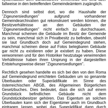
fallweise in den betreffenden Gemeindeämtern zugänglich.
Dennoch sind selbst dort, wo die Haushalte der
"Zigeunersiedlungen" aufgrund vorhandener
Gemeindearchivalien gut rekonstruiert werden können, die
Besitzverhältnisse an den Gebäuden der
"Zigeunersiedlungen" nicht einfach zu durchschauen.
Manchmal scheinen die Gebäude im Besitz der Gemeinde
zu sein, manchmal sich in Privatbesitz zu befinden, obwohl
sie laut Grundbuch doch auf Gemeindegrund stehen,
manchmal scheinen diese auf Fotos belegbaren Gebäude
gar nicht zu existieren oder je existiert zu haben. Diese
verworrenen und für den Historiker heutzutage verwirrenden
Verhältnisse haben ihren Ursprung in der dargestellten
Entstehungsweise dieser "Zigeunersiedlungen".
Rechtlich gesehen handelte es sich bei den von den Roma
auf Gemeindegrund errichteten Gebäuden um so genannte
Überbauten oder Superädifikate im Sinne des
österreichischen ABGB, des Allgemeinen Bürgerlichen
Gesetzbuches. Dies bedeutet, dass die sich auf einem
Grundstück befindlichen Gebäude nicht dem
Grundstücksbesitzer gehören. Das Eigentum an solchen
Überbauten kann sich der Eigentümer auch im Grundbuch
eintragen lassen, wobei das Superädifikat dann durch