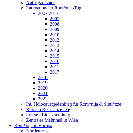
Antiziganismus
Internationaler Rom*nija-Tag
2007-2017
2007
2008
2009
2010
2012
2013
2014
2015
2016
2011
2017
2018
2019
2020
2021
2022
Int. Holocaustgedenktag für Rom*nija & Sinti*zze
Romani Resistance Day
Presse - Linksammlung
Zentrales Mahnmal in Wien
Rom*nija in Europa
Nordeuropa