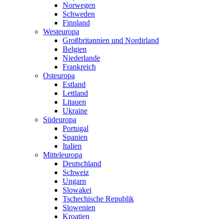
Norwegen
Schweden
Finnland
Westeuropa
Großbritannien und Nordirland
Belgien
Niederlande
Frankreich
Osteuropa
Estland
Lettland
Litauen
Ukraine
Südeuropa
Portugal
Spanien
Italien
Mitteleuropa
Deutschland
Schweiz
Ungarn
Slowakei
Tschechische Republik
Slowenien
Kroatien