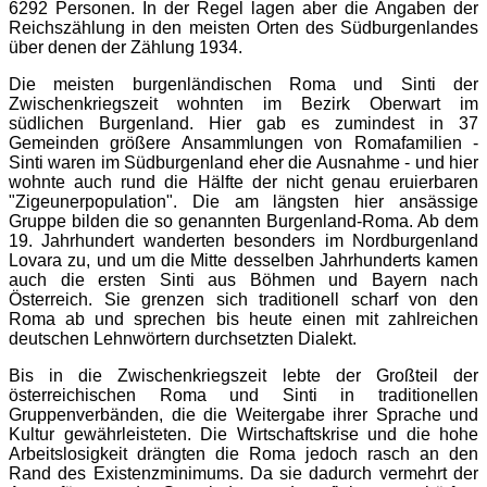
6292 Personen. In der Regel lagen aber die Angaben der
Reichszählung in den meisten Orten des Südburgenlandes
über denen der Zählung 1934.
Die meisten burgenländischen Roma und Sinti der
Zwischenkriegszeit wohnten im Bezirk Oberwart im
südlichen Burgenland. Hier gab es zumindest in 37
Gemeinden größere Ansammlungen von Romafamilien -
Sinti waren im Südburgenland eher die Ausnahme - und hier
wohnte auch rund die Hälfte der nicht genau eruierbaren
"Zigeunerpopulation". Die am längsten hier ansässige
Gruppe bilden die so genannten Burgenland-Roma. Ab dem
19. Jahrhundert wanderten besonders im Nordburgenland
Lovara zu, und um die Mitte desselben Jahrhunderts kamen
auch die ersten Sinti aus Böhmen und Bayern nach
Österreich. Sie grenzen sich traditionell scharf von den
Roma ab und sprechen bis heute einen mit zahlreichen
deutschen Lehnwörtern durchsetzten Dialekt.
Bis in die Zwischenkriegszeit lebte der Großteil der
österreichischen Roma und Sinti in traditionellen
Gruppenverbänden, die die Weitergabe ihrer Sprache und
Kultur gewährleisteten. Die Wirtschaftskrise und die hohe
Arbeitslosigkeit drängten die Roma jedoch rasch an den
Rand des Existenzminimums. Da sie dadurch vermehrt der