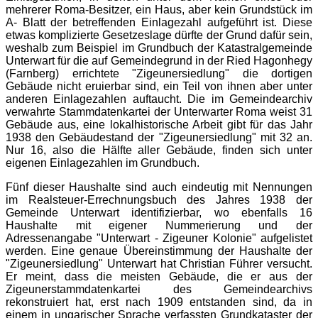
mehrerer Roma-Besitzer, ein Haus, aber kein Grundstück im
A- Blatt der betreffenden Einlagezahl aufgeführt ist. Diese
etwas komplizierte Gesetzeslage dürfte der Grund dafür sein,
weshalb zum Beispiel im Grundbuch der Katastralgemeinde
Unterwart für die auf Gemeindegrund in der Ried Hagonhegy
(Farnberg) errichtete "Zigeunersiedlung" die dortigen
Gebäude nicht eruierbar sind, ein Teil von ihnen aber unter
anderen Einlagezahlen auftaucht. Die im Gemeindearchiv
verwahrte Stammdatenkartei der Unterwarter Roma weist 31
Gebäude aus, eine lokalhistorische Arbeit gibt für das Jahr
1938 den Gebäudestand der "Zigeunersiedlung" mit 32 an.
Nur 16, also die Hälfte aller Gebäude, finden sich unter
eigenen Einlagezahlen im Grundbuch.
Fünf dieser Haushalte sind auch eindeutig mit Nennungen
im Realsteuer-Errechnungsbuch des Jahres 1938 der
Gemeinde Unterwart identifizierbar, wo ebenfalls 16
Haushalte mit eigener Nummerierung und der
Adressenangabe "Unterwart - Zigeuner Kolonie" aufgelistet
werden. Eine genaue Übereinstimmung der Haushalte der
"Zigeunersiedlung" Unterwart hat Christian Führer versucht.
Er meint, dass die meisten Gebäude, die er aus der
Zigeunerstammdatenkartei des Gemeindearchivs
rekonstruiert hat, erst nach 1909 entstanden sind, da in
einem in ungarischer Sprache verfassten Grundkataster der