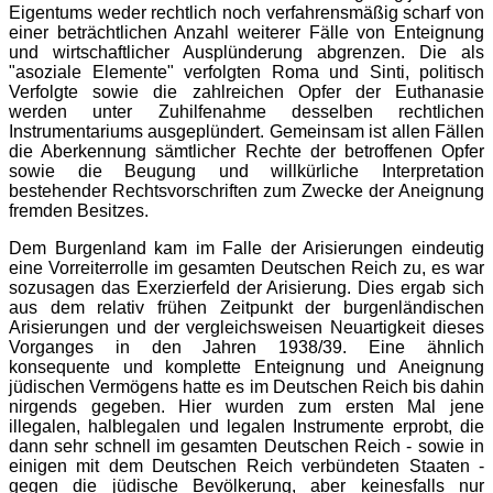
Eigentums weder rechtlich noch verfahrensmäßig scharf von
einer beträchtlichen Anzahl weiterer Fälle von Enteignung
und wirtschaftlicher Ausplünderung abgrenzen. Die als
"asoziale Elemente" verfolgten Roma und Sinti, politisch
Verfolgte sowie die zahlreichen Opfer der Euthanasie
werden unter Zuhilfenahme desselben rechtlichen
Instrumentariums ausgeplündert. Gemeinsam ist allen Fällen
die Aberkennung sämtlicher Rechte der betroffenen Opfer
sowie die Beugung und willkürliche Interpretation
bestehender Rechtsvorschriften zum Zwecke der Aneignung
fremden Besitzes.
Dem Burgenland kam im Falle der Arisierungen eindeutig
eine Vorreiterrolle im gesamten Deutschen Reich zu, es war
sozusagen das Exerzierfeld der Arisierung. Dies ergab sich
aus dem relativ frühen Zeitpunkt der burgenländischen
Arisierungen und der vergleichsweisen Neuartigkeit dieses
Vorganges in den Jahren 1938/39. Eine ähnlich
konsequente und komplette Enteignung und Aneignung
jüdischen Vermögens hatte es im Deutschen Reich bis dahin
nirgends gegeben. Hier wurden zum ersten Mal jene
illegalen, halblegalen und legalen Instrumente erprobt, die
dann sehr schnell im gesamten Deutschen Reich - sowie in
einigen mit dem Deutschen Reich verbündeten Staaten -
gegen die jüdische Bevölkerung, aber keinesfalls nur