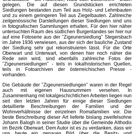
gelegen. Die auf diesen Grundstücken errichteten
Siedlungen bestanden zum Teil aus Holz- und Lehmbauten
und zu einem geringeren Teil aus Ziegelbauten. Zahlreiche
zeitgenössische Darstellungen dieser Siedlungen sind uns
in fotografischen Sammlungen erhalten. Für den hier näher
untersuchten Raum des südlichen Burgenlandes sei hier nur
auf eine Fotoserie aus der "Zigeunersiedlung" Stegersbach
im Jahre 1936 verwiesen, aus der sich der bauliche Zustand
der Siedlung sehr gut rekonstruieren lässt. Für die Orte
Oberwart und Unterwart, von denen hier noch näher die
Rede sein wird, sind ebenfalls zahlreiche Fotos der
"Zigeunersiedlungen" - teils in lokalhistorischen Quellen,
teils in Fotoarchiven der österreichischen Presse -
vorhanden.
Die Gebäude der "Zigeunersiedlungen" waren in der Regel
auch mit eigenen Hausnummern versehen. In
Zusammenhang mit lokalgeschichtlichen Arbeiten liegen nun
seit den letzten Jahren für einige dieser Siedlungen
detaillierte Beschreibungen der Familien und der
Wohnverhältnisse der einzelnen Romafamilien vor. Die
beste Beschreibung dieser Art lieferte bislang zweifelsohne
Johann Balogh in seiner Studie über die Gemeinde Althodis
im Bezirk Oberwart. Dem Autor ist es zu verdanken, dass wir
uns heute ein genaues Bild über die Besitz- und