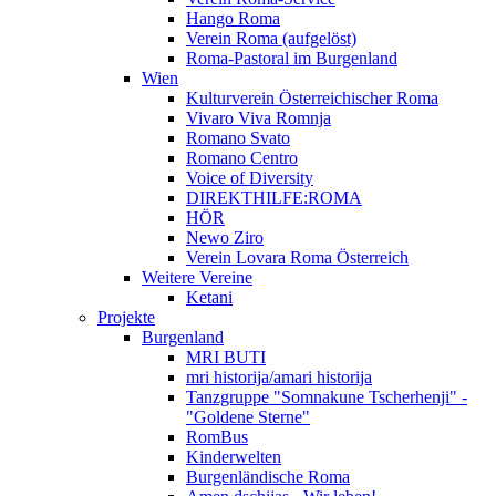
Hango Roma
Verein Roma (aufgelöst)
Roma-Pastoral im Burgenland
Wien
Kulturverein Österreichischer Roma
Vivaro Viva Romnja
Romano Svato
Romano Centro
Voice of Diversity
DIREKTHILFE:ROMA
HÖR
Newo Ziro
Verein Lovara Roma Österreich
Weitere Vereine
Ketani
Projekte
Burgenland
MRI BUTI
mri historija/amari historija
Tanzgruppe "Somnakune Tscherhenji" -
"Goldene Sterne"
RomBus
Kinderwelten
Burgenländische Roma