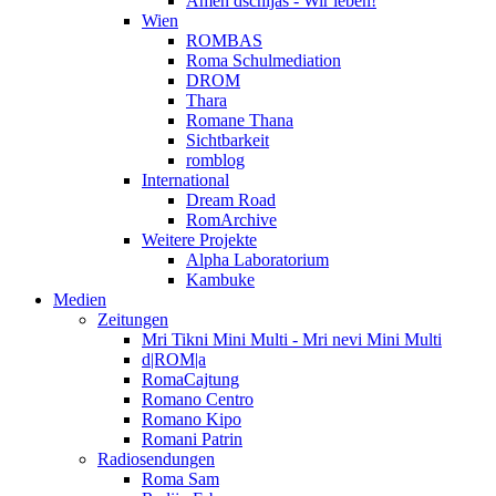
Amen dschijas - Wir leben!
Wien
ROMBAS
Roma Schulmediation
DROM
Thara
Romane Thana
Sichtbarkeit
romblog
International
Dream Road
RomArchive
Weitere Projekte
Alpha Laboratorium
Kambuke
Medien
Zeitungen
Mri Tikni Mini Multi - Mri nevi Mini Multi
d|ROM|a
RomaCajtung
Romano Centro
Romano Kipo
Romani Patrin
Radiosendungen
Roma Sam