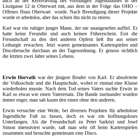
auch an der Renovierung des vormaligen Jugendhauses in der
Lisztgasse 12 in Oberwart mit, aus dem in der Folge das OHO –
Offenes Haus Oberwart wurde. Nach Beendigung dieser Projekte
wurde er arbeitslos, aber das schien ihn nicht zu stören.
Karl war ein ruhiger junger Mann, der nie unangenehm auffiel. Er
hatte keine Freundin und auch keinen Führerschein. Erst die
Freundschaft zu den drei anderen Opfern ließ ihn aus seiner
Lethargie erwachen. Jetzt waren gemeinsames Kartenspielen und
Discobesuche durchaus an der Tagesordnung. Er genoss sichtlich
die letzten zwei Jahre seines Lebens.
Erwin Horvath
war der jüngere Bruder von Karl. Er absolvierte
die Volksschule und die Hauptschule, wobei er einmal eine Klasse
wiederholen musste. Nach dem Tod seines Vaters suchte Erwin in
Karl so etwas wie einen Vaterersatz. Die Bande zueinander wurden
immer enger, man sah kaum den einen ohne den anderen.
Erwin versuchte eine Weile, bei diversen Projekten für arbeitslose
Jugendliche Fuß zu fassen, doch es war ein hoffnungsloses
Unterfangen. Als die Freundschaft zu Peter Sarközi und Josef
Simon intensiviert wurde, saß man sehr oft beim Kartenspielen
zusammen und besuchte gemeinsam eine Disco.