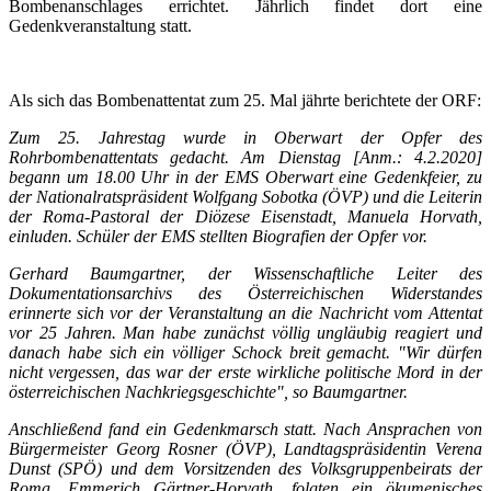
Bombenanschlages errichtet. Jährlich findet dort eine
Gedenkveranstaltung statt.
Als sich das Bombenattentat zum 25. Mal jährte berichtete der ORF:
Zum 25. Jahrestag wurde in Oberwart der Opfer des
Rohrbombenattentats gedacht. Am Dienstag [Anm.: 4.2.2020]
begann um 18.00 Uhr in der EMS Oberwart eine Gedenkfeier, zu
der Nationalratspräsident Wolfgang Sobotka (ÖVP) und die Leiterin
der Roma-Pastoral der Diözese Eisenstadt, Manuela Horvath,
einluden. Schüler der EMS stellten Biografien der Opfer vor.
Gerhard Baumgartner, der Wissenschaftliche Leiter des
Dokumentationsarchivs des Österreichischen Widerstandes
erinnerte sich vor der Veranstaltung an die Nachricht vom Attentat
vor 25 Jahren. Man habe zunächst völlig ungläubig reagiert und
danach habe sich ein völliger Schock breit gemacht. "Wir dürfen
nicht vergessen, das war der erste wirkliche politische Mord in der
österreichischen Nachkriegsgeschichte", so Baumgartner.
Anschließend fand ein Gedenkmarsch statt. Nach Ansprachen von
Bürgermeister Georg Rosner (ÖVP), Landtagspräsidentin Verena
Dunst (SPÖ) und dem Vorsitzenden des Volksgruppenbeirats der
Roma, Emmerich Gärtner-Horvath, folgten ein ökumenisches