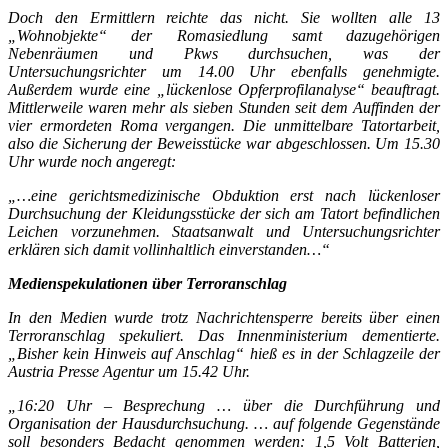
Doch den Ermittlern reichte das nicht. Sie wollten alle 13
„Wohnobjekte“ der Romasiedlung samt dazugehörigen
Nebenräumen und Pkws durchsuchen, was der
Untersuchungsrichter um 14.00 Uhr ebenfalls genehmigte.
Außerdem wurde eine „lückenlose Opferprofilanalyse“ beauftragt.
Mittlerweile waren mehr als sieben Stunden seit dem Auffinden der
vier ermordeten Roma vergangen. Die unmittelbare Tatortarbeit,
also die Sicherung der Beweisstücke war abgeschlossen. Um 15.30
Uhr wurde noch angeregt:
„…eine gerichtsmedizinische Obduktion erst nach lückenloser
Durchsuchung der Kleidungsstücke der sich am Tatort befindlichen
Leichen vorzunehmen. Staatsanwalt und Untersuchungsrichter
erklären sich damit vollinhaltlich einverstanden…“
Medienspekulationen über Terroranschlag
In den Medien wurde trotz Nachrichtensperre bereits über einen
Terroranschlag spekuliert. Das Innenministerium dementierte.
„Bisher kein Hinweis auf Anschlag“ hieß es in der Schlagzeile der
Austria Presse Agentur um 15.42 Uhr.
„16:20 Uhr – Besprechung … über die Durchführung und
Organisation der Hausdurchsuchung. … auf folgende Gegenstände
soll besonders Bedacht genommen werden: 1,5 Volt Batterien,