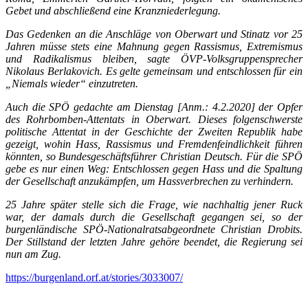
Gebet und abschließend eine Kranzniederlegung.
Das Gedenken an die Anschläge von Oberwart und Stinatz vor 25
Jahren müsse stets eine Mahnung gegen Rassismus, Extremismus
und Radikalismus bleiben, sagte ÖVP-Volksgruppensprecher
Nikolaus Berlakovich. Es gelte gemeinsam und entschlossen für ein
„Niemals wieder“ einzutreten.
Auch die SPÖ gedachte am Dienstag
[Anm.: 4.2.2020]
der Opfer
des Rohrbomben-Attentats in Oberwart. Dieses folgenschwerste
politische Attentat in der Geschichte der Zweiten Republik habe
gezeigt, wohin Hass, Rassismus und Fremdenfeindlichkeit führen
könnten, so Bundesgeschäftsführer Christian Deutsch. Für die SPÖ
gebe es nur einen Weg: Entschlossen gegen Hass und die Spaltung
der Gesellschaft anzukämpfen, um Hassverbrechen zu verhindern.
25 Jahre später stelle sich die Frage, wie nachhaltig jener Ruck
war, der damals durch die Gesellschaft gegangen sei, so der
burgenländische SPÖ-Nationalratsabgeordnete Christian Drobits.
Der Stillstand der letzten Jahre gehöre beendet, die Regierung sei
nun am Zug.
https://burgenland.orf.at/stories/3033007/