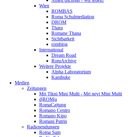
Amen dschijas - Wir leben!
Wien
ROMBAS
Roma Schulmediation
DROM
Thara
Romane Thana
Sichtbarkeit
romblog
International
Dream Road
RomArchive
Weitere Projekte
Alpha Laboratorium
Kambuke
Medien
Zeitungen
Mri Tikni Mini Multi - Mri nevi Mini Multi
d|ROM|a
RomaCajtung
Romano Centro
Romano Kipo
Romani Patrin
Radiosendungen
Roma Sam