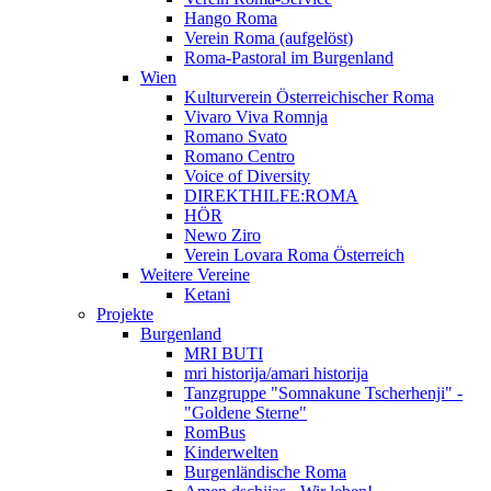
Hango Roma
Verein Roma (aufgelöst)
Roma-Pastoral im Burgenland
Wien
Kulturverein Österreichischer Roma
Vivaro Viva Romnja
Romano Svato
Romano Centro
Voice of Diversity
DIREKTHILFE:ROMA
HÖR
Newo Ziro
Verein Lovara Roma Österreich
Weitere Vereine
Ketani
Projekte
Burgenland
MRI BUTI
mri historija/amari historija
Tanzgruppe "Somnakune Tscherhenji" -
"Goldene Sterne"
RomBus
Kinderwelten
Burgenländische Roma