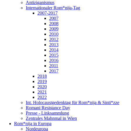
Antiziganismus
Internationaler Rom*nija-Tag
2007-2017
2007
2008
2009
2010
2012
2013
2014
2015
2016
2011
2017
2018
2019
2020
2021
2022
Int. Holocaustgedenktag für Rom*nija & Sinti*zze
Romani Resistance Day
Presse - Linksammlung
Zentrales Mahnmal in Wien
Rom*nija in Europa
Nordeuropa