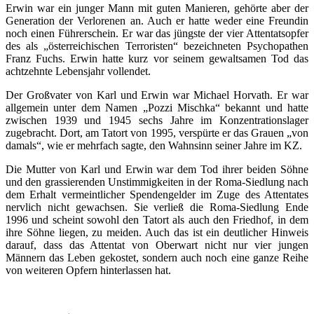
Erwin war ein junger Mann mit guten Manieren, gehörte aber der
Generation der Verlorenen an. Auch er hatte weder eine Freundin
noch einen Führerschein. Er war das jüngste der vier Attentatsopfer
des als „österreichischen Terroristen“ bezeichneten Psychopathen
Franz Fuchs. Erwin hatte kurz vor seinem gewaltsamen Tod das
achtzehnte Lebensjahr vollendet.
Der Großvater von Karl und Erwin war Michael Horvath. Er war
allgemein unter dem Namen „Pozzi Mischka“ bekannt und hatte
zwischen 1939 und 1945 sechs Jahre im Konzentrationslager
zugebracht. Dort, am Tatort von 1995, verspürte er das Grauen „von
damals“, wie er mehrfach sagte, den Wahnsinn seiner Jahre im KZ.
Die Mutter von Karl und Erwin war dem Tod ihrer beiden Söhne
und den grassierenden Unstimmigkeiten in der Roma-Siedlung nach
dem Erhalt vermeintlicher Spendengelder im Zuge des Attentates
nervlich nicht gewachsen. Sie verließ die Roma-Siedlung Ende
1996 und scheint sowohl den Tatort als auch den Friedhof, in dem
ihre Söhne liegen, zu meiden. Auch das ist ein deutlicher Hinweis
darauf, dass das Attentat von Oberwart nicht nur vier jungen
Männern das Leben gekostet, sondern auch noch eine ganze Reihe
von weiteren Opfern hinterlassen hat.