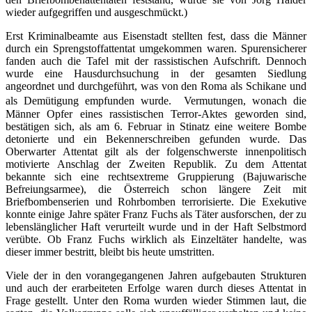
wieder aufgegriffen und ausgeschmückt.)
Erst Kriminalbeamte aus Eisenstadt stellten fest, dass die Männer
durch ein Sprengstoffattentat umgekommen waren. Spurensicherer
fanden auch die Tafel mit der rassistischen Aufschrift. Dennoch
wurde eine Hausdurchsuchung in der gesamten Siedlung
angeordnet und durchgeführt, was von den Roma als Schikane und
als Demütigung empfunden wurde. Vermutungen, wonach die
Männer Opfer eines rassistischen Terror-Aktes geworden sind,
bestätigen sich, als am 6. Februar in Stinatz eine weitere Bombe
detonierte und ein Bekennerschreiben gefunden wurde. Das
Oberwarter Attentat gilt als der folgenschwerste innenpolitisch
motivierte Anschlag der Zweiten Republik. Zu dem Attentat
bekannte sich eine rechtsextreme Gruppierung (Bajuwarische
Befreiungsarmee), die Österreich schon längere Zeit mit
Briefbombenserien und Rohrbomben terrorisierte. Die Exekutive
konnte einige Jahre später Franz Fuchs als Täter ausforschen, der zu
lebenslänglicher Haft verurteilt wurde und in der Haft Selbstmord
verübte. Ob Franz Fuchs wirklich als Einzeltäter handelte, was
dieser immer bestritt, bleibt bis heute umstritten.
Viele der in den vorangegangenen Jahren aufgebauten Strukturen
und auch der erarbeiteten Erfolge waren durch dieses Attentat in
Frage gestellt. Unter den Roma wurden wieder Stimmen laut, die