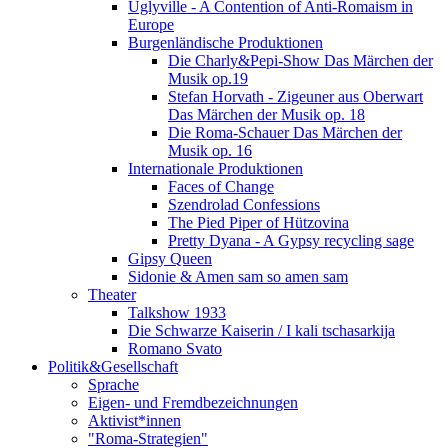
Uglyville - A Contention of Anti-Romaism in
Europe
Burgenländische Produktionen
Die Charly&Pepi-Show Das Märchen der
Musik op.19
Stefan Horvath - Zigeuner aus Oberwart
Das Märchen der Musik op. 18
Die Roma-Schauer Das Märchen der
Musik op. 16
Internationale Produktionen
Faces of Change
Szendrolad Confessions
The Pied Piper of Hützovina
Pretty Dyana - A Gypsy recycling sage
Gipsy Queen
Sidonie & Amen sam so amen sam
Theater
Talkshow 1933
Die Schwarze Kaiserin / I kali tschasarkija
Romano Svato
Politik&Gesellschaft
Sprache
Eigen- und Fremdbezeichnungen
Aktivist*innen
"Roma-Strategien"