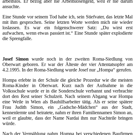
arbeitslos. Er bezog aber nie Arbeitslosengeld, weil er nie darum
ansuchte.
Eine Stunde vor seinem Tod habe ich, sein Stiefvater, das letzte Mal
mit ihm gesprochen. Seine letzten Worte werden mich nie wieder
loslassen. Es war ein folgenschwerer Satz: „Du wirst erst
aufwachen, wenn etwas passiert ist.“ Eine Stunde später explodierte
die Sprengfalle.
Josef Simon
wurde noch in der zweiten Roma-Siedlung von
Oberwart geboren. Er war der Älteste der vier Attentatsopfer am
4.2.1995. In der Roma-Siedlung wurde Josef nur „Hompa“ gerufen.
Hompa erlebte in der Schule die gleiche Prozedur wie die meisten
Roma-Kinder in Oberwart. Kurz nach der Aufnahme in die
Volksschule wurde er in die Sonderschule verbannt und verbrachte
dort den Rest seiner Schulzeit. Nach seinem Abgang war Hompa
eine Weile in Wien als Bauhilfsarbeiter tätig. Als er seine spätere
Frau Judith Simon, ein „Gadsche-Mädchen“ aus der Stadt,
kennenlernte und heiratete, nahm er ihren Familiennamen Simon an,
weil er glaubte, dass der Name Nardai ihm nur Nachteile bringen
würde.
Nach der Vermählung nahm Hompa bei verschiedenen Baufirmen