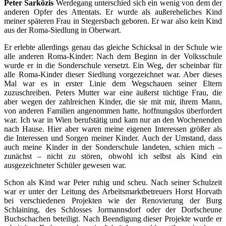
Peter Sarközis
Werdegang unterschied sich ein wenig von dem der
anderen Opfer des Attentats. Er wurde als außereheliches Kind
meiner späteren Frau in Stegersbach geboren. Er war also kein Kind
aus der Roma-Siedlung in Oberwart.
Er erlebte allerdings genau das gleiche Schicksal in der Schule wie
alle anderen Roma-Kinder: Nach dem Beginn in der Volksschule
wurde er in die Sonderschule versetzt. Ein Weg, der scheinbar für
alle Roma-Kinder dieser Siedlung vorgezeichnet war. Aber dieses
Mal war es in erster Linie dem Wegschauen seiner Eltern
zuzuschreiben. Peters Mutter war eine äußerst tüchtige Frau, die
aber wegen der zahlreichen Kinder, die sie mit mir, ihrem Mann,
von anderen Familien angenommen hatte, hoffnungslos überfordert
war. Ich war in Wien berufstätig und kam nur an den Wochenenden
nach Hause. Hier aber waren meine eigenen Interessen größer als
die Interessen und Sorgen meiner Kinder. Auch der Umstand, dass
auch meine Kinder in der Sonderschule landeten, schien mich –
zunächst – nicht zu stören, obwohl ich selbst als Kind ein
ausgezeichneter Schüler gewesen war.
Schon als Kind war Peter ruhig und scheu. Nach seiner Schulzeit
war er unter der Leitung des Arbeitsmarktbetreuers Horst Horvath
bei verschiedenen Projekten wie der Renovierung der Burg
Schlaining, des Schlosses Jormannsdorf oder der Dorfscheune
Buchschachen beteiligt. Nach Beendigung dieser Projekte wurde er