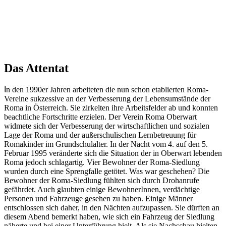
Das Attentat
I
n den 1990er Jahren arbeiteten die nun schon etablierten Roma-
Vereine sukzessive an der Verbesserung der Lebensumstände der
Roma in Österreich. Sie zirkelten ihre Arbeitsfelder ab und konnten
beachtliche Fortschritte erzielen. Der Verein Roma Oberwart
widmete sich der Verbesserung der wirtschaftlichen und sozialen
Lage der Roma und der außerschulischen Lernbetreuung für
Romakinder im Grundschulalter. In der Nacht vom 4. auf den 5.
Februar 1995 veränderte sich die Situation der in Oberwart lebenden
Roma jedoch schlagartig. Vier Bewohner der Roma-Siedlung
wurden durch eine Sprengfalle getötet. Was war geschehen? Die
Bewohner der Roma-Siedlung fühlten sich durch Drohanrufe
gefährdet. Auch glaubten einige BewohnerInnen, verdächtige
Personen und Fahrzeuge gesehen zu haben. Einige Männer
entschlossen sich daher, in den Nächten aufzupassen. Sie dürften an
diesem Abend bemerkt haben, wie sich ein Fahrzeug der Siedlung
näherte und bei einer Unterführung hielt. Als sie Nachschau hielten,