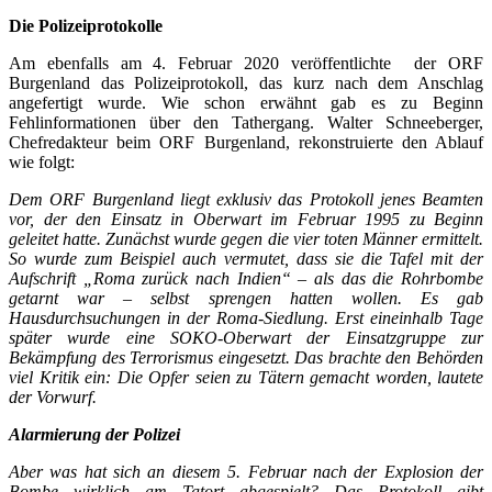
Die Polizeiprotokolle
Am ebenfalls am 4. Februar 2020 veröffentlichte der ORF
Burgenland das Polizeiprotokoll, das kurz nach dem Anschlag
angefertigt wurde. Wie schon erwähnt gab es zu Beginn
Fehlinformationen über den Tathergang. Walter Schneeberger,
Chefredakteur beim ORF Burgenland, rekonstruierte den Ablauf
wie folgt:
Dem ORF Burgenland liegt exklusiv das Protokoll jenes Beamten
vor, der den Einsatz in Oberwart im Februar 1995 zu Beginn
geleitet hatte. Zunächst wurde gegen die vier toten Männer ermittelt.
So wurde zum Beispiel auch vermutet, dass sie die Tafel mit der
Aufschrift „Roma zurück nach Indien“ – als das die Rohrbombe
getarnt war – selbst sprengen hatten wollen. Es gab
Hausdurchsuchungen in der Roma-Siedlung. Erst eineinhalb Tage
später wurde eine SOKO-Oberwart der Einsatzgruppe zur
Bekämpfung des Terrorismus eingesetzt. Das brachte den Behörden
viel Kritik ein: Die Opfer seien zu Tätern gemacht worden, lautete
der Vorwurf.
Alarmierung der Polizei
Aber was hat sich an diesem 5. Februar nach der Explosion der
Bombe wirklich am Tatort abgespielt? Das Protokoll gibt