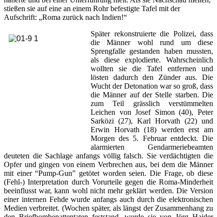
stießen sie auf eine an einem Rohr befestigte Tafel mit der
Aufschrift: „Roma zurück nach Indien!“
Später rekonstruierte die Polizei, dass
die Männer wohl rund um diese
Sprengfalle gestanden haben mussten,
als diese explodierte. Wahrscheinlich
wollten sie die Tafel entfernen und
lösten dadurch den Zünder aus. Die
Wucht der Detonation war so groß, dass
die Männer auf der Stelle starben. Die
zum Teil grässlich verstümmelten
Leichen von Josef Simon (40), Peter
Sarközi (27), Karl Horvath (22) und
Erwin Horvath (18) werden erst am
Morgen des 5. Februar entdeckt. Die
alarmierten Gendarmeriebeamten
deuteten die Sachlage anfangs völlig falsch. Sie verdächtigten die
Opfer und gingen von einem Verbrechen aus, bei dem die Männer
mit einer “Pump-Gun” getötet worden seien. Die Frage, ob diese
(Fehl-) Interpretation durch Vorurteile gegen die Roma-Minderheit
beeinflusst war, kann wohl nicht mehr geklärt werden. Die Version
einer internen Fehde wurde anfangs auch durch die elektronischen
Medien verbreitet. (Wochen später, als längst der Zusammenhang zu
den Briefbombenattentaten feststand, wurde sie von Jörg Haider