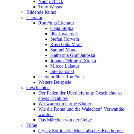
Nancy Black
Tony Wegas
Bildende Kunst
Literatur
Rom*nija Literatur
Ceija Stojka
Ilija Jovanović
Stefan Horvath
Rosa Gitta Martl
Samuel Mago
Katharina Graf-Janoska
Johann "Mongo" Stojka
Mircea Lakatus
International
Literatur über Rom*nija
Weitere Beispiele
Geschichten
Der Faden der Überlieferung: Geschichte ist
etwas Erzähltes
Wir waren drei arme Kinder
Wie die Roma und die Walachen* Verwandte
wurden
Das Märchen von der Geige
Filme
Gypsy Spirit - Ein Musikalisches Roadmovie