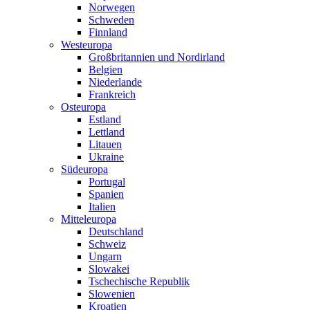
Norwegen
Schweden
Finnland
Westeuropa
Großbritannien und Nordirland
Belgien
Niederlande
Frankreich
Osteuropa
Estland
Lettland
Litauen
Ukraine
Südeuropa
Portugal
Spanien
Italien
Mitteleuropa
Deutschland
Schweiz
Ungarn
Slowakei
Tschechische Republik
Slowenien
Kroatien