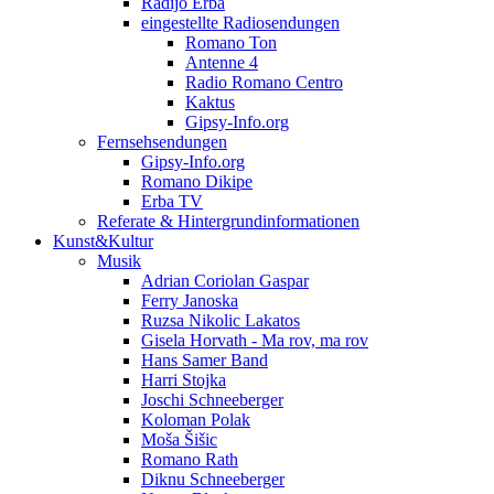
Radijo Erba
eingestellte Radiosendungen
Romano Ton
Antenne 4
Radio Romano Centro
Kaktus
Gipsy-Info.org
Fernsehsendungen
Gipsy-Info.org
Romano Dikipe
Erba TV
Referate & Hintergrundinformationen
Kunst&Kultur
Musik
Adrian Coriolan Gaspar
Ferry Janoska
Ruzsa Nikolic Lakatos
Gisela Horvath - Ma rov, ma rov
Hans Samer Band
Harri Stojka
Joschi Schneeberger
Koloman Polak
Moša Šišic
Romano Rath
Diknu Schneeberger