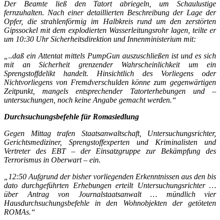
Der Beamte ließ den Tatort abriegeln, um Schaulustige
fernzuhalten. Nach einer detaillierten Beschreibung der Lage der
Opfer, die strahlenförmig im Halbkreis rund um den zerstörten
Gipssockel mit dem explodierten Wasserleitungsrohr lagen, teilte er
um 10:30 Uhr Sicherheitsdirektion und Innenministerium mit:
„..daß ein Attentat mittels PumpGun auszuschließen ist und es sich
mit an Sicherheit grenzender Wahrscheinlichkeit um ein
Sprengstoffdelikt handelt. Hinsichtlich des Vorliegens oder
Nichtvorliegens von Fremdverschulden könne zum gegenwärtigen
Zeitpunkt, mangels entsprechender Tatorterhebungen und –
untersuchungen, noch keine Angabe gemacht werden.“
Durchsuchungsbefehle für Romasiedlung
Gegen Mittag trafen Staatsanwaltschaft, Untersuchungsrichter,
Gerichtsmediziner, Sprengstoffexperten und Kriminalisten und
Vertreter des EBT – der Einsatzgruppe zur Bekämpfung des
Terrorismus in Oberwart – ein.
„12:50 Aufgrund der bisher vorliegenden Erkenntnissen aus den bis
dato durchgeführten Erhebungen erteilt Untersuchungsrichter …
über Antrag von Journalstaatsanwalt … mündlich vier
Hausdurchsuchungsbefehle in den Wohnobjekten der getöteten
ROMAs.“