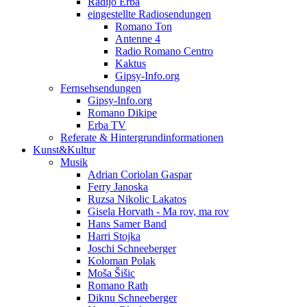
Radijo Erba
eingestellte Radiosendungen
Romano Ton
Antenne 4
Radio Romano Centro
Kaktus
Gipsy-Info.org
Fernsehsendungen
Gipsy-Info.org
Romano Dikipe
Erba TV
Referate & Hintergrundinformationen
Kunst&Kultur
Musik
Adrian Coriolan Gaspar
Ferry Janoska
Ruzsa Nikolic Lakatos
Gisela Horvath - Ma rov, ma rov
Hans Samer Band
Harri Stojka
Joschi Schneeberger
Koloman Polak
Moša Šišic
Romano Rath
Diknu Schneeberger