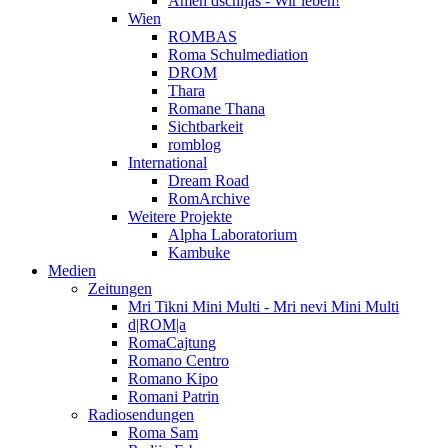
Amen dschijas - Wir leben!
Wien
ROMBAS
Roma Schulmediation
DROM
Thara
Romane Thana
Sichtbarkeit
romblog
International
Dream Road
RomArchive
Weitere Projekte
Alpha Laboratorium
Kambuke
Medien
Zeitungen
Mri Tikni Mini Multi - Mri nevi Mini Multi
d|ROM|a
RomaCajtung
Romano Centro
Romano Kipo
Romani Patrin
Radiosendungen
Roma Sam