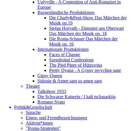
Uglyville - A Contention of Anti-Romaism in
Europe
Burgenländische Produktionen
Die Charly&Pepi-Show Das Märchen der
Musik op.19
Stefan Horvath - Zigeuner aus Oberwart
Das Märchen der Musik op. 18
Die Roma-Schauer Das Märchen der
Musik op. 16
Internationale Produktionen
Faces of Change
Szendrolad Confessions
The Pied Piper of Hützovina
Pretty Dyana - A Gypsy recycling sage
Gipsy Queen
Sidonie & Amen sam so amen sam
Theater
Talkshow 1933
Die Schwarze Kaiserin / I kali tschasarkija
Romano Svato
Politik&Gesellschaft
Sprache
Eigen- und Fremdbezeichnungen
Aktivist*innen
"Roma-Strategien"