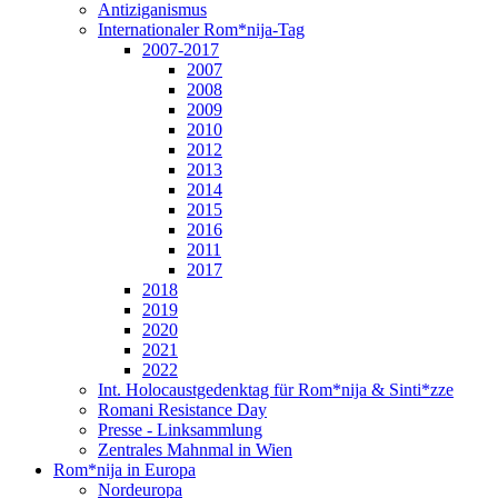
Antiziganismus
Internationaler Rom*nija-Tag
2007-2017
2007
2008
2009
2010
2012
2013
2014
2015
2016
2011
2017
2018
2019
2020
2021
2022
Int. Holocaustgedenktag für Rom*nija & Sinti*zze
Romani Resistance Day
Presse - Linksammlung
Zentrales Mahnmal in Wien
Rom*nija in Europa
Nordeuropa