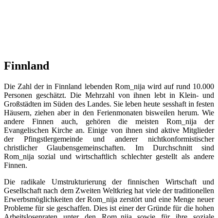
Finnland
Die Zahl der in Finnland lebenden Rom_nija wird auf rund 10.000
Personen geschätzt. Die Mehrzahl von ihnen lebt in Klein- und
Großstädten im Süden des Landes. Sie leben heute sesshaft in festen
Häusern, ziehen aber in den Ferienmonaten bisweilen herum. Wie
andere Finnen auch, gehören die meisten Rom_nija der
Evangelischen Kirche an. Einige von ihnen sind aktive Mitglieder
der Pfingstlergemeinde und anderer nichtkonformistischer
christlicher Glaubensgemeinschaften. Im Durchschnitt sind
Rom_nija sozial und wirtschaftlich schlechter gestellt als andere
Finnen.
Die radikale Umstrukturierung der finnischen Wirtschaft und
Gesellschaft nach dem Zweiten Weltkrieg hat viele der traditionellen
Erwerbsmöglichkeiten der Rom_nija zerstört und eine Menge neuer
Probleme für sie geschaffen. Dies ist einer der Gründe für die hohen
Arbeitslosenraten unter den Rom_nija sowie für ihre soziale