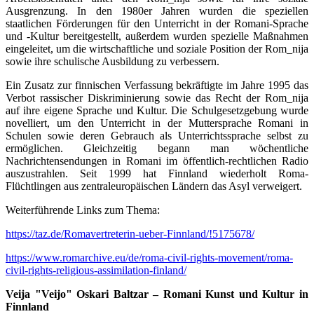
Ausgrenzung. In den 1980er Jahren wurden die speziellen
staatlichen Förderungen für den Unterricht in der Romani-Sprache
und -Kultur bereitgestellt, außerdem wurden spezielle Maßnahmen
eingeleitet, um die wirtschaftliche und soziale Position der Rom_nija
sowie ihre schulische Ausbildung zu verbessern.
Ein Zusatz zur finnischen Verfassung bekräftigte im Jahre 1995 das
Verbot rassischer Diskriminierung sowie das Recht der Rom_nija
auf ihre eigene Sprache und Kultur. Die Schulgesetzgebung wurde
novelliert, um den Unterricht in der Muttersprache Romani in
Schulen sowie deren Gebrauch als Unterrichtssprache selbst zu
ermöglichen. Gleichzeitig begann man wöchentliche
Nachrichtensendungen in Romani im öffentlich-rechtlichen Radio
auszustrahlen. Seit 1999 hat Finnland wiederholt Roma-
Flüchtlingen aus zentraleuropäischen Ländern das Asyl verweigert.
Weiterführende Links zum Thema:
https://taz.de/Romavertreterin-ueber-Finnland/!5175678/
https://www.romarchive.eu/de/roma-civil-rights-movement/roma-
civil-rights-religious-assimilation-finland/
Veija "Veijo" Oskari Baltzar – Romani Kunst und Kultur in
Finnland