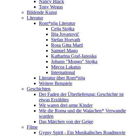
Nancy Black
Tony Wegas
Bildende Kunst
Literatur
Rom*nija Literatur
Ceija Stojka
Ilija Jovanović
Stefan Horvath
Rosa Gitta Martl
Samuel Mago
Katharina Graf-Janoska
Johann "Mongo" Stojka
Mircea Lakatus
International
Literatur über Rom*nija
Weitere Beispiele
Geschichten
Der Faden der Überlieferung: Geschichte ist
etwas Erzähltes
Wir waren drei arme Kinder
Wie die Roma und die Walachen* Verwandte
wurden
Das Märchen von der Geige
Filme
Gypsy Spirit - Ein Musikalisches Roadmovie