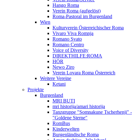
Hango Roma
Verein Roma (aufgelöst)
Roma-Pastoral im Burgenland
Wien
Kulturverein Österreichischer Roma
Vivaro Viva Romnja
Romano Svato
Romano Centro
Voice of Diversity
DIREKTHILFE:ROMA
HÖR
Newo Ziro
Verein Lovara Roma Österreich
Weitere Vereine
Ketani
Projekte
Burgenland
MRI BUTI
mri historija/amari historija
Tanzgruppe "Somnakune Tscherhenji" -
"Goldene Sterne"
RomBus
Kinderwelten
Burgenländische Roma