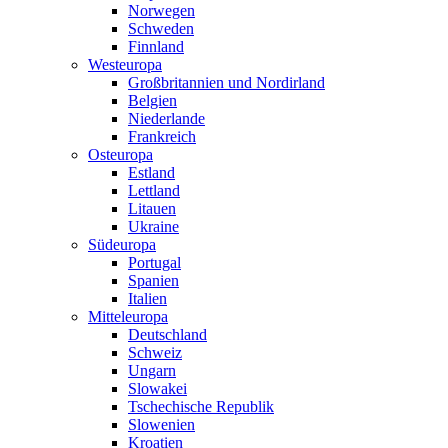
Norwegen
Schweden
Finnland
Westeuropa
Großbritannien und Nordirland
Belgien
Niederlande
Frankreich
Osteuropa
Estland
Lettland
Litauen
Ukraine
Südeuropa
Portugal
Spanien
Italien
Mitteleuropa
Deutschland
Schweiz
Ungarn
Slowakei
Tschechische Republik
Slowenien
Kroatien