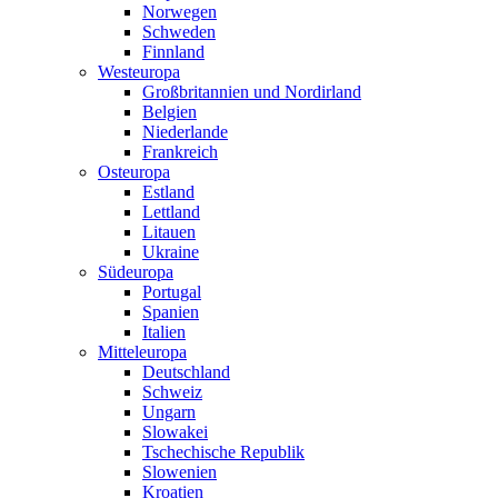
Norwegen
Schweden
Finnland
Westeuropa
Großbritannien und Nordirland
Belgien
Niederlande
Frankreich
Osteuropa
Estland
Lettland
Litauen
Ukraine
Südeuropa
Portugal
Spanien
Italien
Mitteleuropa
Deutschland
Schweiz
Ungarn
Slowakei
Tschechische Republik
Slowenien
Kroatien