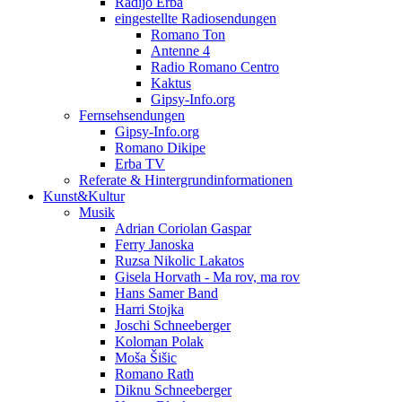
Radijo Erba
eingestellte Radiosendungen
Romano Ton
Antenne 4
Radio Romano Centro
Kaktus
Gipsy-Info.org
Fernsehsendungen
Gipsy-Info.org
Romano Dikipe
Erba TV
Referate & Hintergrundinformationen
Kunst&Kultur
Musik
Adrian Coriolan Gaspar
Ferry Janoska
Ruzsa Nikolic Lakatos
Gisela Horvath - Ma rov, ma rov
Hans Samer Band
Harri Stojka
Joschi Schneeberger
Koloman Polak
Moša Šišic
Romano Rath
Diknu Schneeberger