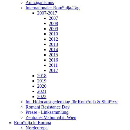
Antiziganismus
Internationaler Rom*nija-Tag
2007-2017
2007
2008
2009
2010
2012
2013
2014
2015
2016
2011
2017
2018
2019
2020
2021
2022
Int. Holocaustgedenktag für Rom*nija & Sinti*zze
Romani Resistance Day
Presse - Linksammlung
Zentrales Mahnmal in Wien
Rom*nija in Europa
Nordeuropa