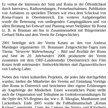
Er vertrat die Interessen der Sinti und Roma in der Öffentlichkeit
durch Interviews, Radiosendungen, Fernsehaufnahmen, Publikation
von Aufsätzen zu speziellen Themen wie etwa dem Schicksal von
Roma-Frauen in Oberösterreich. Ein weiteres Aufgabengebiet
wurde die Betreuung von umliegenden Campingplätzen und vor
allem Beratung bei Entwurf und Planung neuer Stellplätze für Roma
(z. B. in Braunau am Inn in Zusammenarbeit mit Bürgermeister
Gerhard Skiba und dem Verein für Zeitgeschichte).
2001 beteiligte sich der Verein Ketani an den von Andreas
Maislinger organisierten 10. Braunauer Zeitgeschichte-Tagen zum
Thema
"Verzerrte Wahrnehmung" – Bild und Realität der Roma
und Sinti im 20. Jahrhundert
. 2006 produzierte der Verein
zusammen mit dem ORF-Landesstudio Oberösterreich den Film
Ketani heißt miteinander. Sintiwirklichkeiten statt Zigeunerklischees
von Ludwig Laher.
Neben den vielen kulturellen Projekten, die jedes Jahr durchgeführt
wurden, hielten die Mitarbeiter des Vereins auf Einladung Vorträge
über Roma in Österreich und berichteten über eigene Erfahrungen
als Angehörige der Minderheit. Einen wesentlichen Punkt stellte
auch die Organisation und Teilnahme an Gedenkveranstaltungen für
die Opfer des NS-Regimes dar, wie z. B. Maxglan, Mauthausen und
Lackenbach. Ende 2005 wurde die Fußballmannschaft „Ketani
Kickers“ gegründet. Unter der Leitung der Sintiza und Künstlerin