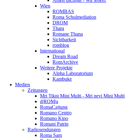
Amen dschijas - Wir leben!
Wien
ROMBAS
Roma Schulmediation
DROM
Thara
Romane Thana
Sichtbarkeit
romblog
International
Dream Road
RomArchive
Weitere Projekte
Alpha Laboratorium
Kambuke
Medien
Zeitungen
Mri Tikni Mini Multi - Mri nevi Mini Multi
d|ROM|a
RomaCajtung
Romano Centro
Romano Kipo
Romani Patrin
Radiosendungen
Roma Sam