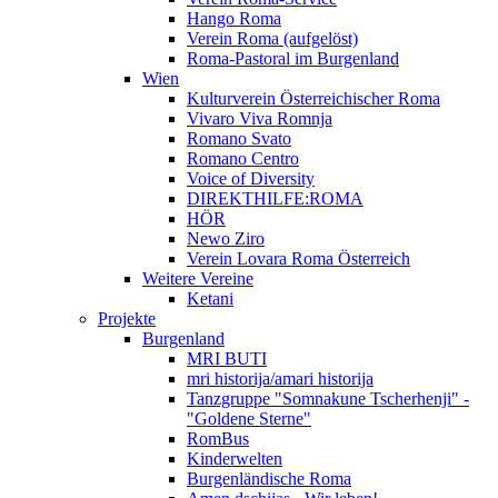
Hango Roma
Verein Roma (aufgelöst)
Roma-Pastoral im Burgenland
Wien
Kulturverein Österreichischer Roma
Vivaro Viva Romnja
Romano Svato
Romano Centro
Voice of Diversity
DIREKTHILFE:ROMA
HÖR
Newo Ziro
Verein Lovara Roma Österreich
Weitere Vereine
Ketani
Projekte
Burgenland
MRI BUTI
mri historija/amari historija
Tanzgruppe "Somnakune Tscherhenji" -
"Goldene Sterne"
RomBus
Kinderwelten
Burgenländische Roma