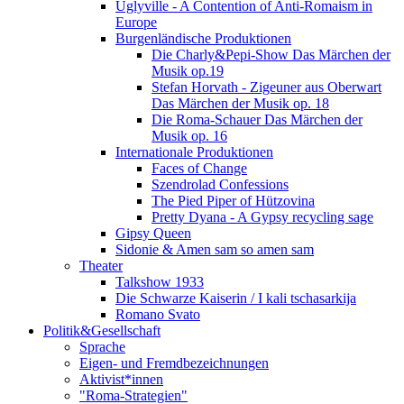
Uglyville - A Contention of Anti-Romaism in
Europe
Burgenländische Produktionen
Die Charly&Pepi-Show Das Märchen der
Musik op.19
Stefan Horvath - Zigeuner aus Oberwart
Das Märchen der Musik op. 18
Die Roma-Schauer Das Märchen der
Musik op. 16
Internationale Produktionen
Faces of Change
Szendrolad Confessions
The Pied Piper of Hützovina
Pretty Dyana - A Gypsy recycling sage
Gipsy Queen
Sidonie & Amen sam so amen sam
Theater
Talkshow 1933
Die Schwarze Kaiserin / I kali tschasarkija
Romano Svato
Politik&Gesellschaft
Sprache
Eigen- und Fremdbezeichnungen
Aktivist*innen
"Roma-Strategien"