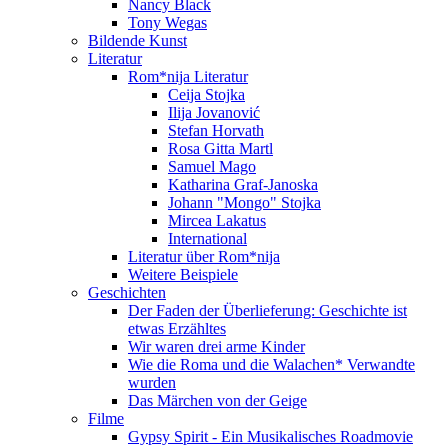
Nancy Black
Tony Wegas
Bildende Kunst
Literatur
Rom*nija Literatur
Ceija Stojka
Ilija Jovanović
Stefan Horvath
Rosa Gitta Martl
Samuel Mago
Katharina Graf-Janoska
Johann "Mongo" Stojka
Mircea Lakatus
International
Literatur über Rom*nija
Weitere Beispiele
Geschichten
Der Faden der Überlieferung: Geschichte ist
etwas Erzähltes
Wir waren drei arme Kinder
Wie die Roma und die Walachen* Verwandte
wurden
Das Märchen von der Geige
Filme
Gypsy Spirit - Ein Musikalisches Roadmovie