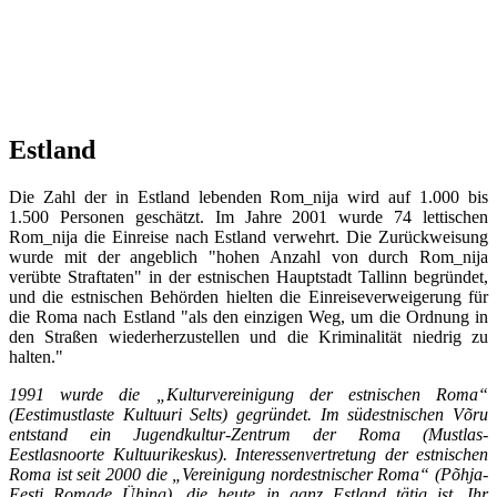
Estland
Die Zahl der in Estland lebenden Rom_nija wird auf 1.000 bis
1.500 Personen geschätzt. Im Jahre 2001 wurde 74 lettischen
Rom_nija die Einreise nach Estland verwehrt. Die Zurückweisung
wurde mit der angeblich "hohen Anzahl von durch Rom_nija
verübte Straftaten" in der estnischen Hauptstadt Tallinn begründet,
und die estnischen Behörden hielten die Einreiseverweigerung für
die Roma nach Estland "als den einzigen Weg, um die Ordnung in
den Straßen wiederherzustellen und die Kriminalität niedrig zu
halten."
1991 wurde die „Kulturvereinigung der estnischen Roma“
(Eestimustlaste Kultuuri Selts) gegründet. Im südestnischen Võru
entstand ein Jugendkultur-Zentrum der Roma (Mustlas-
Eestlasnoorte Kultuurikeskus). Interessenvertretung der estnischen
Roma ist seit 2000 die „Vereinigung nordestnischer Roma“ (Põhja-
Eesti Romade Ühing), die heute in ganz Estland tätig ist. Ihr