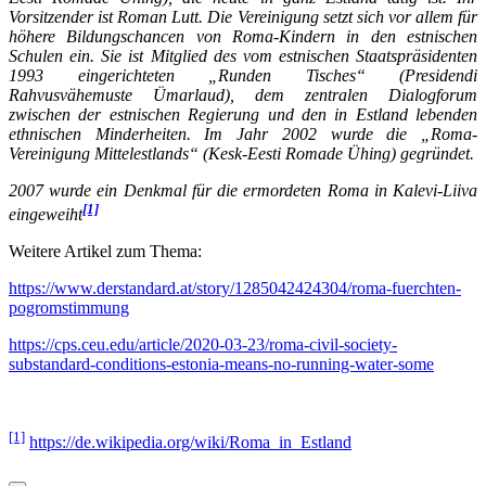
Vorsitzender ist Roman Lutt. Die Vereinigung setzt sich vor allem für
höhere Bildungschancen von Roma-Kindern in den estnischen
Schulen ein. Sie ist Mitglied des vom estnischen Staatspräsidenten
1993 eingerichteten „Runden Tisches“ (Presidendi
Rahvusvähemuste Ümarlaud), dem zentralen Dialogforum
zwischen der estnischen Regierung und den in Estland lebenden
ethnischen Minderheiten. Im Jahr 2002 wurde die „Roma-
Vereinigung Mittelestlands“ (Kesk-Eesti Romade Ühing) gegründet.
2007 wurde ein Denkmal für die ermordeten Roma in Kalevi-Liiva
[1]
eingeweiht
Weitere Artikel zum Thema:
https://www.derstandard.at/story/1285042424304/roma-fuerchten-
pogromstimmung
https://cps.ceu.edu/article/2020-03-23/roma-civil-society-
substandard-conditions-estonia-means-no-running-water-some
[1]
https://de.wikipedia.org/wiki/Roma_in_Estland