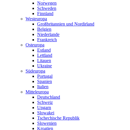
Norwegen
Schweden
Finnland
Westeuropa
Großbritannien und Nordirland
Belgien
Niederlande
Frankreich
Osteuropa
Estland
Lettland
Litauen
Ukraine
Südeuropa
Portugal
Spanien
Italien
Mitteleuropa
Deutschland
Schweiz
Ungarn
Slowakei
Tschechische Republik
Slowenien
Kroatien