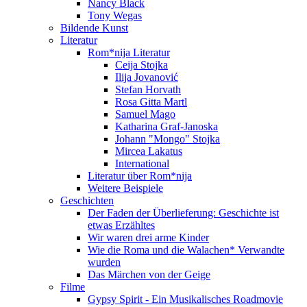
Nancy Black
Tony Wegas
Bildende Kunst
Literatur
Rom*nija Literatur
Ceija Stojka
Ilija Jovanović
Stefan Horvath
Rosa Gitta Martl
Samuel Mago
Katharina Graf-Janoska
Johann "Mongo" Stojka
Mircea Lakatus
International
Literatur über Rom*nija
Weitere Beispiele
Geschichten
Der Faden der Überlieferung: Geschichte ist
etwas Erzähltes
Wir waren drei arme Kinder
Wie die Roma und die Walachen* Verwandte
wurden
Das Märchen von der Geige
Filme
Gypsy Spirit - Ein Musikalisches Roadmovie