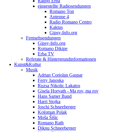
Radijo Erba
eingestellte Radiosendungen
Romano Ton
Antenne 4
Radio Romano Centro
Kaktus
Gipsy-Info.org
Fernsehsendungen
Gipsy-Info.org
Romano Dikipe
Erba TV
Referate & Hintergrundinformationen
Kunst&Kultur
Musik
Adrian Coriolan Gaspar
Ferry Janoska
Ruzsa Nikolic Lakatos
Gisela Horvath - Ma rov, ma rov
Hans Samer Band
Harri Stojka
Joschi Schneeberger
Koloman Polak
Moša Šišic
Romano Rath
Diknu Schneeberger