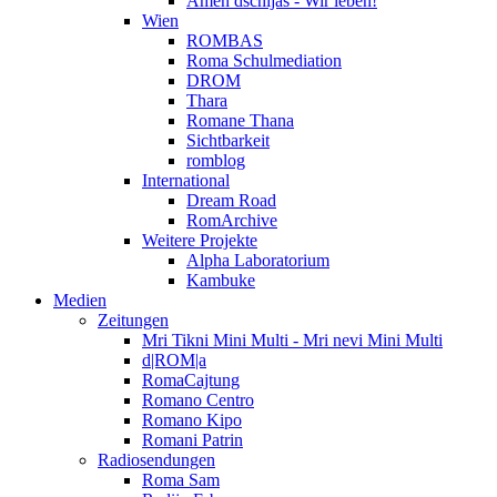
Amen dschijas - Wir leben!
Wien
ROMBAS
Roma Schulmediation
DROM
Thara
Romane Thana
Sichtbarkeit
romblog
International
Dream Road
RomArchive
Weitere Projekte
Alpha Laboratorium
Kambuke
Medien
Zeitungen
Mri Tikni Mini Multi - Mri nevi Mini Multi
d|ROM|a
RomaCajtung
Romano Centro
Romano Kipo
Romani Patrin
Radiosendungen
Roma Sam