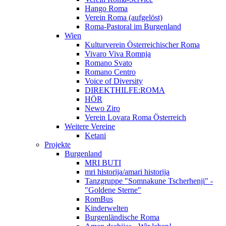
Hango Roma
Verein Roma (aufgelöst)
Roma-Pastoral im Burgenland
Wien
Kulturverein Österreichischer Roma
Vivaro Viva Romnja
Romano Svato
Romano Centro
Voice of Diversity
DIREKTHILFE:ROMA
HÖR
Newo Ziro
Verein Lovara Roma Österreich
Weitere Vereine
Ketani
Projekte
Burgenland
MRI BUTI
mri historija/amari historija
Tanzgruppe "Somnakune Tscherhenji" -
"Goldene Sterne"
RomBus
Kinderwelten
Burgenländische Roma