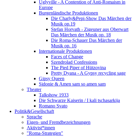
Uglyville - A Contention of Anti-Romaism in
Europe
Burgenländische Produktionen
Die Charly&Pepi-Show Das Märchen der
Musik op.19
Stefan Horvath - Zigeuner aus Oberwart
Das Märchen der Musik op. 18
Die Roma-Schauer Das Märchen der
Musik op. 16
Internationale Produktionen
Faces of Change
Szendrolad Confessions
The Pied Piper of Hützovina
Pretty Dyana - A Gypsy recycling sage
Gipsy Queen
Sidonie & Amen sam so amen sam
Theater
Talkshow 1933
Die Schwarze Kaiserin / I kali tschasarkija
Romano Svato
Politik&Gesellschaft
Sprache
Eigen- und Fremdbezeichnungen
Aktivist*innen
"Roma-Strategien"