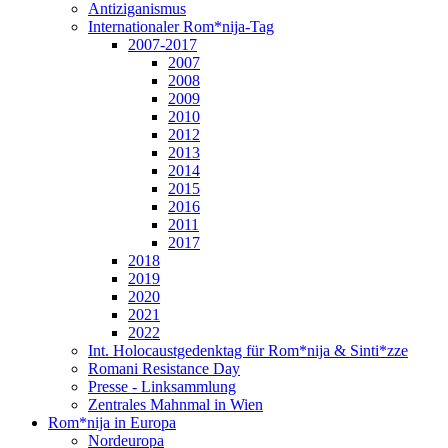
Antiziganismus
Internationaler Rom*nija-Tag
2007-2017
2007
2008
2009
2010
2012
2013
2014
2015
2016
2011
2017
2018
2019
2020
2021
2022
Int. Holocaustgedenktag für Rom*nija & Sinti*zze
Romani Resistance Day
Presse - Linksammlung
Zentrales Mahnmal in Wien
Rom*nija in Europa
Nordeuropa