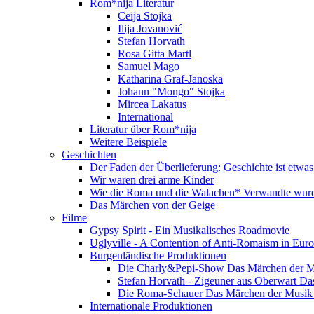
Rom*nija Literatur
Ceija Stojka
Ilija Jovanović
Stefan Horvath
Rosa Gitta Martl
Samuel Mago
Katharina Graf-Janoska
Johann "Mongo" Stojka
Mircea Lakatus
International
Literatur über Rom*nija
Weitere Beispiele
Geschichten
Der Faden der Überlieferung: Geschichte ist etwas
Wir waren drei arme Kinder
Wie die Roma und die Walachen* Verwandte wur
Das Märchen von der Geige
Filme
Gypsy Spirit - Ein Musikalisches Roadmovie
Uglyville - A Contention of Anti-Romaism in Eur
Burgenländische Produktionen
Die Charly&Pepi-Show Das Märchen der M
Stefan Horvath - Zigeuner aus Oberwart Da
Die Roma-Schauer Das Märchen der Musik 
Internationale Produktionen