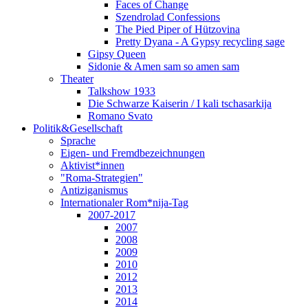
Faces of Change
Szendrolad Confessions
The Pied Piper of Hützovina
Pretty Dyana - A Gypsy recycling sage
Gipsy Queen
Sidonie & Amen sam so amen sam
Theater
Talkshow 1933
Die Schwarze Kaiserin / I kali tschasarkija
Romano Svato
Politik&Gesellschaft
Sprache
Eigen- und Fremdbezeichnungen
Aktivist*innen
"Roma-Strategien"
Antiziganismus
Internationaler Rom*nija-Tag
2007-2017
2007
2008
2009
2010
2012
2013
2014