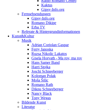
Radio Romano Centro
Kaktus
Gipsy-Info.org
Fernsehsendungen
Gipsy-Info.org
Romano Dikipe
Erba TV
Referate & Hintergrundinformationen
Kunst&Kultur
Musik
Adrian Coriolan Gaspar
Ferry Janoska
Ruzsa Nikolic Lakatos
Gisela Horvath - Ma rov, ma rov
Hans Samer Band
Harri Stojka
Joschi Schneeberger
Koloman Polak
Moša Šišic
Romano Rath
Diknu Schneeberger
Nancy Black
Tony Wegas
Bildende Kunst
Literatur