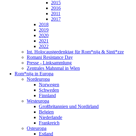
2015
2016
2011
2017
2018
2019
2020
2021
2022
Int. Holocaustgedenktag für Rom*nija & Sinti*zze
Romani Resistance Day
Presse - Linksammlung
Zentrales Mahnmal in Wien
Rom*nija in Europa
Nordeuropa
Norwegen
Schweden
Finnland
Westeuropa
Großbritannien und Nordirland
Belgien
Niederlande
Frankreich
Osteuropa
Estland