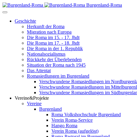
Burgenland-Roma
Geschichte
Herkunft der Roma
Migration nach Europa
Die Roma im 15. - 17. Jhdt
Die Roma im 17. - 18. Jhdt
Die Roma in der 1. Republik
Nationalsozialismus
Rückkehr der Überlebenden
Situation der Roma nach 1945
Das Attentat
Romasiedlungen im Burgenland
Verschwundene Romasiedlungen im Nordburgenl
Verschwundene Romasiedlungen im Mittelburgen
Verschwundene Romasiedlungen im Südburgenla
Vereine&Projekte
Vereine
Burgenland
Roma Volkshochschule Burgenland
Verein Roma-Service
Hango Roma
Verein Roma (aufgelöst)
Roma-Pastoral im Burgenland