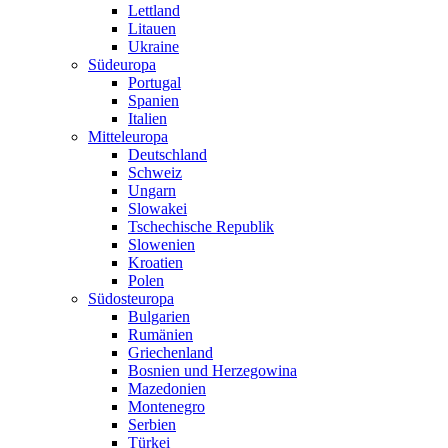
Lettland
Litauen
Ukraine
Südeuropa
Portugal
Spanien
Italien
Mitteleuropa
Deutschland
Schweiz
Ungarn
Slowakei
Tschechische Republik
Slowenien
Kroatien
Polen
Südosteuropa
Bulgarien
Rumänien
Griechenland
Bosnien und Herzegowina
Mazedonien
Montenegro
Serbien
Türkei