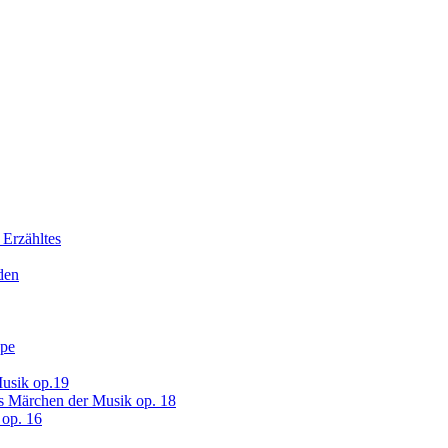
 Erzähltes
den
ope
usik op.19
s Märchen der Musik op. 18
op. 16