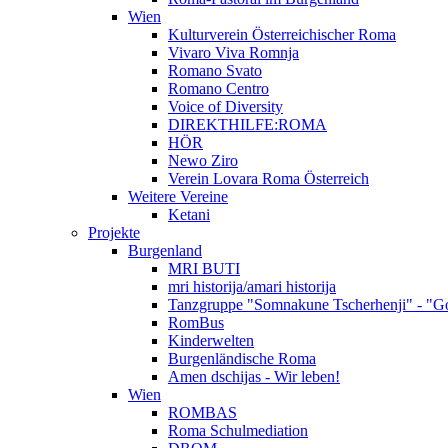
Wien
Kulturverein Österreichischer Roma
Vivaro Viva Romnja
Romano Svato
Romano Centro
Voice of Diversity
DIREKTHILFE:ROMA
HÖR
Newo Ziro
Verein Lovara Roma Österreich
Weitere Vereine
Ketani
Projekte
Burgenland
MRI BUTI
mri historija/amari historija
Tanzgruppe "Somnakune Tscherhenji" - "Go
RomBus
Kinderwelten
Burgenländische Roma
Amen dschijas - Wir leben!
Wien
ROMBAS
Roma Schulmediation