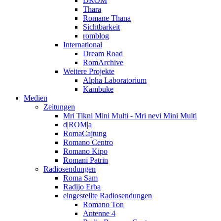
DROM
Thara
Romane Thana
Sichtbarkeit
romblog
International
Dream Road
RomArchive
Weitere Projekte
Alpha Laboratorium
Kambuke
Medien
Zeitungen
Mri Tikni Mini Multi - Mri nevi Mini Multi
d|ROM|a
RomaCajtung
Romano Centro
Romano Kipo
Romani Patrin
Radiosendungen
Roma Sam
Radijo Erba
eingestellte Radiosendungen
Romano Ton
Antenne 4