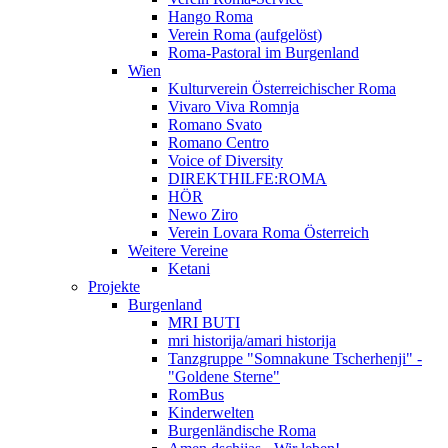
Hango Roma
Verein Roma (aufgelöst)
Roma-Pastoral im Burgenland
Wien
Kulturverein Österreichischer Roma
Vivaro Viva Romnja
Romano Svato
Romano Centro
Voice of Diversity
DIREKTHILFE:ROMA
HÖR
Newo Ziro
Verein Lovara Roma Österreich
Weitere Vereine
Ketani
Projekte
Burgenland
MRI BUTI
mri historija/amari historija
Tanzgruppe "Somnakune Tscherhenji" -
"Goldene Sterne"
RomBus
Kinderwelten
Burgenländische Roma