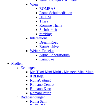
Amen dschijas - Wir leben!
Wien
ROMBAS
Roma Schulmediation
DROM
Thara
Romane Thana
Sichtbarkeit
romblog
International
Dream Road
RomArchive
Weitere Projekte
Alpha Laboratorium
Kambuke
Medien
Zeitungen
Mri Tikni Mini Multi - Mri nevi Mini Multi
d|ROM|a
RomaCajtung
Romano Centro
Romano Kipo
Romani Patrin
Radiosendungen
Roma Sam