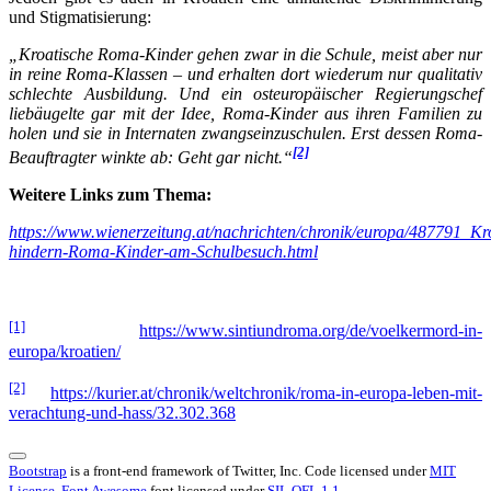
und Stigmatisierung:
„Kroatische Roma-Kinder gehen zwar in die Schule, meist aber nur
in reine Roma-Klassen – und erhalten dort wiederum nur qualitativ
schlechte Ausbildung. Und ein osteuropäischer Regierungschef
liebäugelte gar mit der Idee, Roma-Kinder aus ihren Familien zu
holen und sie in Internaten zwangseinzuschulen. Erst dessen Roma-
[2]
Beauftragter winkte ab: Geht gar nicht.“
Weitere Links zum Thema:
https://www.wienerzeitung.at/nachrichten/chronik/europa/487791_Kr
hindern-Roma-Kinder-am-Schulbesuch.html
[1]
https://www.sintiundroma.org/de/voelkermord-in-
europa/kroatien/
[2]
https://kurier.at/chronik/weltchronik/roma-in-europa-leben-mit-
verachtung-und-hass/32.302.368
Bootstrap
is a front-end framework of Twitter, Inc. Code licensed under
MIT
License.
Font Awesome
font licensed under
SIL OFL 1.1
.