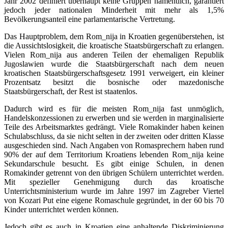
Jahr 2002 definiert überhaupt keine Gruppen namentlich, garantiert
jedoch jeder nationalen Minderheit mit mehr als 1,5%
Bevölkerungsanteil eine parlamentarische Vertretung.
Das Hauptproblem, dem Rom_nija in Kroatien gegenüberstehen, ist
die Aussichtslosigkeit, die kroatische Staatsbürgerschaft zu erlangen.
Vielen Rom_nija aus anderen Teilen der ehemaligen Republik
Jugoslawien wurde die Staatsbürgerschaft nach dem neuen
kroatischen Staatsbürgerschaftsgesetz 1991 verweigert, ein kleiner
Prozentsatz besitzt die bosnische oder mazedonische
Staatsbürgerschaft, der Rest ist staatenlos.
Dadurch wird es für die meisten Rom_nija fast unmöglich,
Handelskonzessionen zu erwerben und sie werden in marginalisierte
Teile des Arbeitsmarktes gedrängt. Viele Romakinder haben keinen
Schulabschluss, da sie nicht selten in der zweiten oder dritten Klasse
ausgeschieden sind. Nach Angaben von Romasprechern haben rund
90% der auf dem Territorium Kroatiens lebenden Rom_nija keine
Sekundarschule besucht. Es gibt einige Schulen, in denen
Romakinder getrennt von den übrigen Schülern unterrichtet werden.
Mit spezieller Genehmigung durch das kroatische
Unterrichtsministerium wurde im Jahre 1997 im Zagreber Viertel
von Kozari Put eine eigene Romaschule gegründet, in der 60 bis 70
Kinder unterrichtet werden können.
Jedoch gibt es auch in Kroatien eine anhaltende Diskriminierung