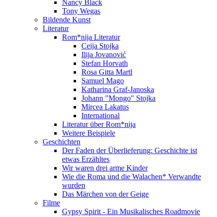
Nancy Black
Tony Wegas
Bildende Kunst
Literatur
Rom*nija Literatur
Ceija Stojka
Ilija Jovanović
Stefan Horvath
Rosa Gitta Martl
Samuel Mago
Katharina Graf-Janoska
Johann "Mongo" Stojka
Mircea Lakatus
International
Literatur über Rom*nija
Weitere Beispiele
Geschichten
Der Faden der Überlieferung: Geschichte ist
etwas Erzähltes
Wir waren drei arme Kinder
Wie die Roma und die Walachen* Verwandte
wurden
Das Märchen von der Geige
Filme
Gypsy Spirit - Ein Musikalisches Roadmovie