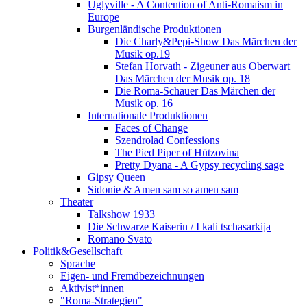
Uglyville - A Contention of Anti-Romaism in
Europe
Burgenländische Produktionen
Die Charly&Pepi-Show Das Märchen der
Musik op.19
Stefan Horvath - Zigeuner aus Oberwart
Das Märchen der Musik op. 18
Die Roma-Schauer Das Märchen der
Musik op. 16
Internationale Produktionen
Faces of Change
Szendrolad Confessions
The Pied Piper of Hützovina
Pretty Dyana - A Gypsy recycling sage
Gipsy Queen
Sidonie & Amen sam so amen sam
Theater
Talkshow 1933
Die Schwarze Kaiserin / I kali tschasarkija
Romano Svato
Politik&Gesellschaft
Sprache
Eigen- und Fremdbezeichnungen
Aktivist*innen
"Roma-Strategien"