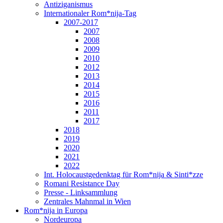
Antiziganismus
Internationaler Rom*nija-Tag
2007-2017
2007
2008
2009
2010
2012
2013
2014
2015
2016
2011
2017
2018
2019
2020
2021
2022
Int. Holocaustgedenktag für Rom*nija & Sinti*zze
Romani Resistance Day
Presse - Linksammlung
Zentrales Mahnmal in Wien
Rom*nija in Europa
Nordeuropa