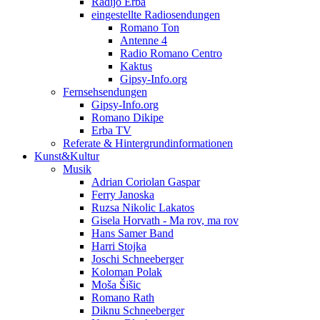
Radijo Erba
eingestellte Radiosendungen
Romano Ton
Antenne 4
Radio Romano Centro
Kaktus
Gipsy-Info.org
Fernsehsendungen
Gipsy-Info.org
Romano Dikipe
Erba TV
Referate & Hintergrundinformationen
Kunst&Kultur
Musik
Adrian Coriolan Gaspar
Ferry Janoska
Ruzsa Nikolic Lakatos
Gisela Horvath - Ma rov, ma rov
Hans Samer Band
Harri Stojka
Joschi Schneeberger
Koloman Polak
Moša Šišic
Romano Rath
Diknu Schneeberger