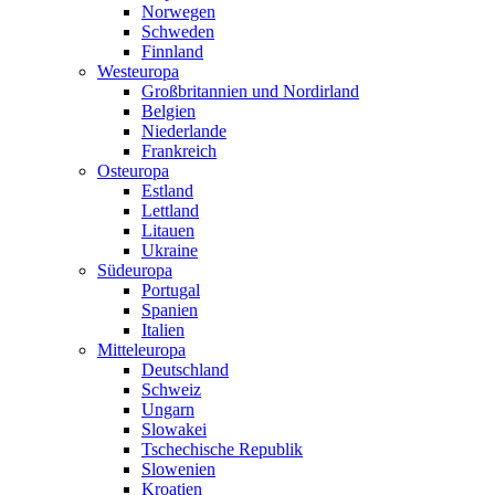
Norwegen
Schweden
Finnland
Westeuropa
Großbritannien und Nordirland
Belgien
Niederlande
Frankreich
Osteuropa
Estland
Lettland
Litauen
Ukraine
Südeuropa
Portugal
Spanien
Italien
Mitteleuropa
Deutschland
Schweiz
Ungarn
Slowakei
Tschechische Republik
Slowenien
Kroatien