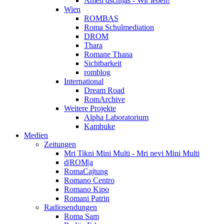
Amen dschijas - Wir leben!
Wien
ROMBAS
Roma Schulmediation
DROM
Thara
Romane Thana
Sichtbarkeit
romblog
International
Dream Road
RomArchive
Weitere Projekte
Alpha Laboratorium
Kambuke
Medien
Zeitungen
Mri Tikni Mini Multi - Mri nevi Mini Multi
d|ROM|a
RomaCajtung
Romano Centro
Romano Kipo
Romani Patrin
Radiosendungen
Roma Sam