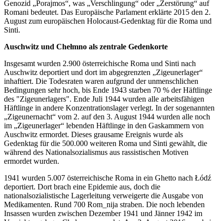
Genozid „Porajmos“, was „Verschlingung“ oder „Zerstörung“ auf
Romani bedeutet. Das Europäische Parlament erklärte 2015 den 2.
August zum europäischen Holocaust-Gedenktag für die Roma und
Sinti.
Auschwitz und Che
ł
mno als zentrale Gedenkorte
Insgesamt wurden 2.900 österreichische Roma und Sinti nach
Auschwitz deportiert und dort im abgegrenzten „Zigeunerlager“
inhaftiert. Die Todesraten waren aufgrund der unmenschlichen
Bedingungen sehr hoch, bis Ende 1943 starben 70 % der Häftlinge
des "Zigeunerlagers". Ende Juli 1944 wurden alle arbeitsfähigen
Häftlinge in andere Konzentrationslager verlegt. In der sogenannten
„Zigeunernacht“ vom 2. auf den 3. August 1944 wurden alle noch
im „Zigeunerlager“ lebenden Häftlinge in den Gaskammern von
Auschwitz ermordet. Dieses grausame Ereignis wurde als
Gedenktag für die 500.000 weiteren Roma und Sinti gewählt, die
während des Nationalsozialismus aus rassistischen Motiven
ermordet wurden.
1941 wurden 5.007 österreichische Roma in ein Ghetto nach Łódź
deportiert. Dort brach eine Epidemie aus, doch die
nationalsozialistische Lagerleitung verweigerte die Ausgabe von
Medikamenten. Rund 700 Rom_nija straben. Die noch lebenden
Insassen wurden zwischen Dezember 1941 und Jänner 1942 im