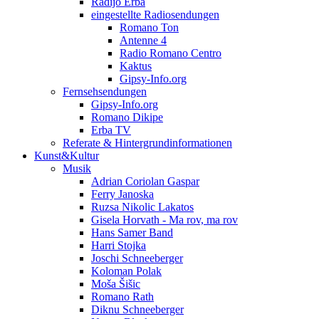
Radijo Erba
eingestellte Radiosendungen
Romano Ton
Antenne 4
Radio Romano Centro
Kaktus
Gipsy-Info.org
Fernsehsendungen
Gipsy-Info.org
Romano Dikipe
Erba TV
Referate & Hintergrundinformationen
Kunst&Kultur
Musik
Adrian Coriolan Gaspar
Ferry Janoska
Ruzsa Nikolic Lakatos
Gisela Horvath - Ma rov, ma rov
Hans Samer Band
Harri Stojka
Joschi Schneeberger
Koloman Polak
Moša Šišic
Romano Rath
Diknu Schneeberger