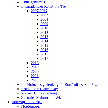
Antiziganismus
Internationaler Rom*nija-Tag
2007-2017
2007
2008
2009
2010
2012
2013
2014
2015
2016
2011
2017
2018
2019
2020
2021
2022
Int. Holocaustgedenktag für Rom*nija & Sinti*zze
Romani Resistance Day
Presse - Linksammlung
Zentrales Mahnmal in Wien
Rom*nija in Europa
Nordeuropa