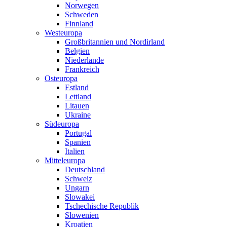
Norwegen
Schweden
Finnland
Westeuropa
Großbritannien und Nordirland
Belgien
Niederlande
Frankreich
Osteuropa
Estland
Lettland
Litauen
Ukraine
Südeuropa
Portugal
Spanien
Italien
Mitteleuropa
Deutschland
Schweiz
Ungarn
Slowakei
Tschechische Republik
Slowenien
Kroatien