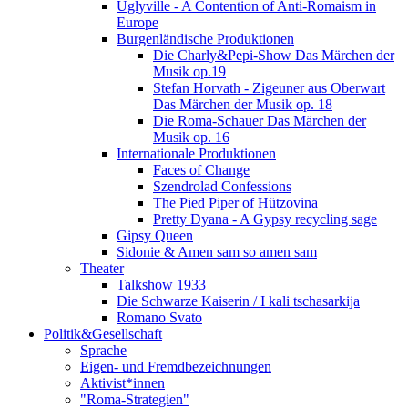
Uglyville - A Contention of Anti-Romaism in
Europe
Burgenländische Produktionen
Die Charly&Pepi-Show Das Märchen der
Musik op.19
Stefan Horvath - Zigeuner aus Oberwart
Das Märchen der Musik op. 18
Die Roma-Schauer Das Märchen der
Musik op. 16
Internationale Produktionen
Faces of Change
Szendrolad Confessions
The Pied Piper of Hützovina
Pretty Dyana - A Gypsy recycling sage
Gipsy Queen
Sidonie & Amen sam so amen sam
Theater
Talkshow 1933
Die Schwarze Kaiserin / I kali tschasarkija
Romano Svato
Politik&Gesellschaft
Sprache
Eigen- und Fremdbezeichnungen
Aktivist*innen
"Roma-Strategien"