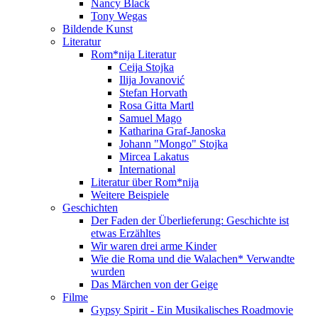
Nancy Black
Tony Wegas
Bildende Kunst
Literatur
Rom*nija Literatur
Ceija Stojka
Ilija Jovanović
Stefan Horvath
Rosa Gitta Martl
Samuel Mago
Katharina Graf-Janoska
Johann "Mongo" Stojka
Mircea Lakatus
International
Literatur über Rom*nija
Weitere Beispiele
Geschichten
Der Faden der Überlieferung: Geschichte ist
etwas Erzähltes
Wir waren drei arme Kinder
Wie die Roma und die Walachen* Verwandte
wurden
Das Märchen von der Geige
Filme
Gypsy Spirit - Ein Musikalisches Roadmovie