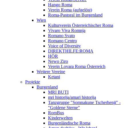
Hango Roma
Verein Roma (aufgelöst)
Roma-Pastoral im Burgenland
Wien
Kulturverein Österreichischer Roma
Vivaro Viva Romnja
Romano Svato
Romano Centro
Voice of Diversity
DIREKTHILFE:ROMA
HÖR
Newo Ziro
Verein Lovara Roma Österreich
Weitere Vereine
Ketani
Projekte
Burgenland
MRI BUTI
mri historija/amari historija
Tanzgruppe "Somnakune Tscherhenji" -
"Goldene Sterne"
RomBus
Kinderwelten
Burgenländische Roma