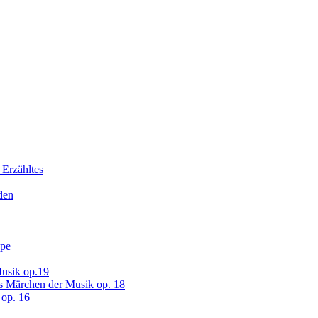
 Erzähltes
den
ope
usik op.19
s Märchen der Musik op. 18
op. 16