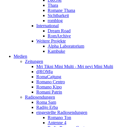
DROM
Thara
Romane Thana
Sichtbarkeit
romblog
International
Dream Road
RomArchive
Weitere Projekte
Alpha Laboratorium
Kambuke
Medien
Zeitungen
Mri Tikni Mini Multi - Mri nevi Mini Multi
d|ROM|a
RomaCajtung
Romano Centro
Romano Kipo
Romani Patrin
Radiosendungen
Roma Sam
Radijo Erba
eingestellte Radiosendungen
Romano Ton
Antenne 4