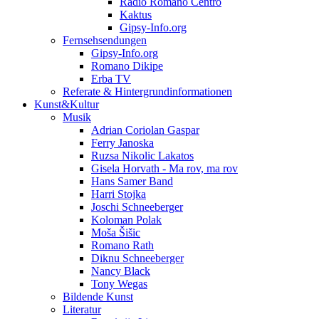
Radio Romano Centro
Kaktus
Gipsy-Info.org
Fernsehsendungen
Gipsy-Info.org
Romano Dikipe
Erba TV
Referate & Hintergrundinformationen
Kunst&Kultur
Musik
Adrian Coriolan Gaspar
Ferry Janoska
Ruzsa Nikolic Lakatos
Gisela Horvath - Ma rov, ma rov
Hans Samer Band
Harri Stojka
Joschi Schneeberger
Koloman Polak
Moša Šišic
Romano Rath
Diknu Schneeberger
Nancy Black
Tony Wegas
Bildende Kunst
Literatur