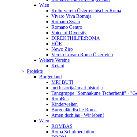
Wien
Kulturverein Österreichischer Roma
Vivaro Viva Romnja
Romano Svato
Romano Centro
Voice of Diversity
DIREKTHILFE:ROMA
HÖR
Newo Ziro
Verein Lovara Roma Österreich
Weitere Vereine
Ketani
Projekte
Burgenland
MRI BUTI
mri historija/amari historija
Tanzgruppe "Somnakune Tscherhenji" - "Go
RomBus
Kinderwelten
Burgenländische Roma
Amen dschijas - Wir leben!
Wien
ROMBAS
Roma Schulmediation