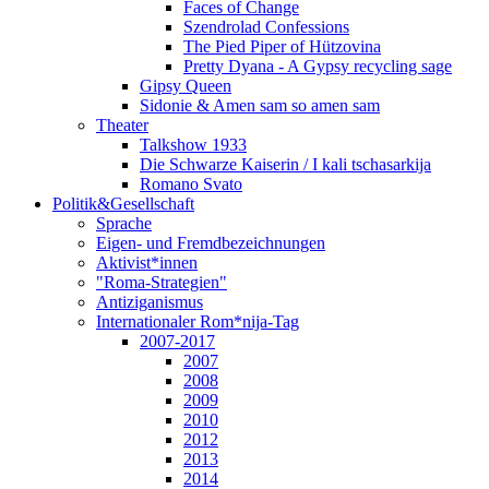
Faces of Change
Szendrolad Confessions
The Pied Piper of Hützovina
Pretty Dyana - A Gypsy recycling sage
Gipsy Queen
Sidonie & Amen sam so amen sam
Theater
Talkshow 1933
Die Schwarze Kaiserin / I kali tschasarkija
Romano Svato
Politik&Gesellschaft
Sprache
Eigen- und Fremdbezeichnungen
Aktivist*innen
"Roma-Strategien"
Antiziganismus
Internationaler Rom*nija-Tag
2007-2017
2007
2008
2009
2010
2012
2013
2014