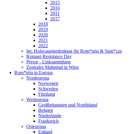
2015
2016
2011
2017
2018
2019
2020
2021
2022
Int. Holocaustgedenktag für Rom*nija & Sinti*zze
Romani Resistance Day
Presse - Linksammlung
Zentrales Mahnmal in Wien
Rom*nija in Europa
Nordeuropa
Norwegen
Schweden
Finnland
Westeuropa
Großbritannien und Nordirland
Belgien
Niederlande
Frankreich
Osteuropa
Estland