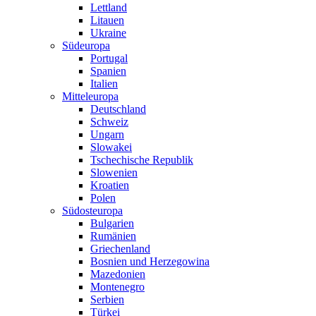
Lettland
Litauen
Ukraine
Südeuropa
Portugal
Spanien
Italien
Mitteleuropa
Deutschland
Schweiz
Ungarn
Slowakei
Tschechische Republik
Slowenien
Kroatien
Polen
Südosteuropa
Bulgarien
Rumänien
Griechenland
Bosnien und Herzegowina
Mazedonien
Montenegro
Serbien
Türkei