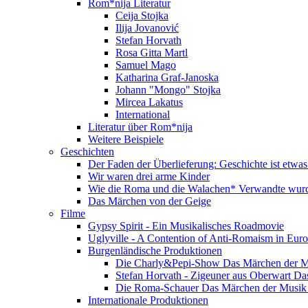
Rom*nija Literatur
Ceija Stojka
Ilija Jovanović
Stefan Horvath
Rosa Gitta Martl
Samuel Mago
Katharina Graf-Janoska
Johann "Mongo" Stojka
Mircea Lakatus
International
Literatur über Rom*nija
Weitere Beispiele
Geschichten
Der Faden der Überlieferung: Geschichte ist etwas
Wir waren drei arme Kinder
Wie die Roma und die Walachen* Verwandte wur
Das Märchen von der Geige
Filme
Gypsy Spirit - Ein Musikalisches Roadmovie
Uglyville - A Contention of Anti-Romaism in Eur
Burgenländische Produktionen
Die Charly&Pepi-Show Das Märchen der M
Stefan Horvath - Zigeuner aus Oberwart Da
Die Roma-Schauer Das Märchen der Musik 
Internationale Produktionen