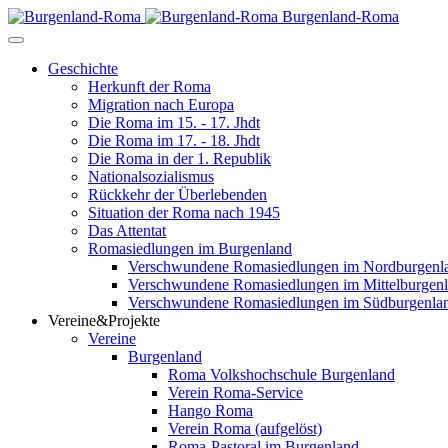
Burgenland-Roma
Geschichte
Herkunft der Roma
Migration nach Europa
Die Roma im 15. - 17. Jhdt
Die Roma im 17. - 18. Jhdt
Die Roma in der 1. Republik
Nationalsozialismus
Rückkehr der Überlebenden
Situation der Roma nach 1945
Das Attentat
Romasiedlungen im Burgenland
Verschwundene Romasiedlungen im Nordburgenl
Verschwundene Romasiedlungen im Mittelburgen
Verschwundene Romasiedlungen im Südburgenla
Vereine&Projekte
Vereine
Burgenland
Roma Volkshochschule Burgenland
Verein Roma-Service
Hango Roma
Verein Roma (aufgelöst)
Roma-Pastoral im Burgenland