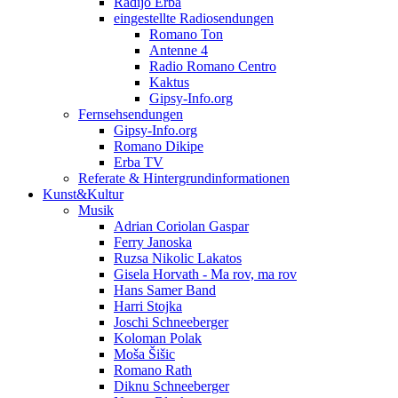
Radijo Erba
eingestellte Radiosendungen
Romano Ton
Antenne 4
Radio Romano Centro
Kaktus
Gipsy-Info.org
Fernsehsendungen
Gipsy-Info.org
Romano Dikipe
Erba TV
Referate & Hintergrundinformationen
Kunst&Kultur
Musik
Adrian Coriolan Gaspar
Ferry Janoska
Ruzsa Nikolic Lakatos
Gisela Horvath - Ma rov, ma rov
Hans Samer Band
Harri Stojka
Joschi Schneeberger
Koloman Polak
Moša Šišic
Romano Rath
Diknu Schneeberger