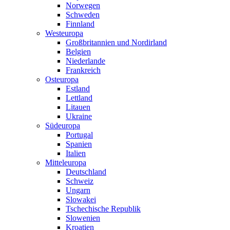
Norwegen
Schweden
Finnland
Westeuropa
Großbritannien und Nordirland
Belgien
Niederlande
Frankreich
Osteuropa
Estland
Lettland
Litauen
Ukraine
Südeuropa
Portugal
Spanien
Italien
Mitteleuropa
Deutschland
Schweiz
Ungarn
Slowakei
Tschechische Republik
Slowenien
Kroatien