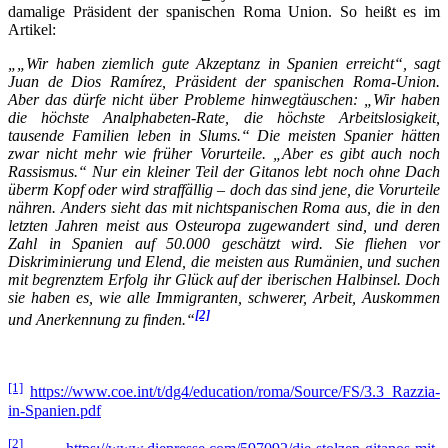
damalige Präsident der spanischen Roma Union. So heißt es im
Artikel:
„„Wir haben ziemlich gute Akzeptanz in Spanien erreicht“, sagt
Juan de Dios Ramírez, Präsident der spanischen Roma-Union.
Aber das dürfe nicht über Probleme hinwegtäuschen: „Wir haben
die höchste Analphabeten-Rate, die höchste Arbeitslosigkeit,
tausende Familien leben in Slums.“ Die meisten Spanier hätten
zwar nicht mehr wie früher Vorurteile. „Aber es gibt auch noch
Rassismus.“ Nur ein kleiner Teil der Gitanos lebt noch ohne Dach
überm Kopf oder wird straffällig – doch das sind jene, die Vorurteile
nähren. Anders sieht das mit nichtspanischen Roma aus, die in den
letzten Jahren meist aus Osteuropa zugewandert sind, und deren
Zahl in Spanien auf 50.000 geschätzt wird. Sie fliehen vor
Diskriminierung und Elend, die meisten aus Rumänien, und suchen
mit begrenztem Erfolg ihr Glück auf der iberischen Halbinsel. Doch
sie haben es, wie alle Immigranten, schwerer, Arbeit, Auskommen
[2]
und Anerkennung zu finden.“
[1]
https://www.coe.int/t/dg4/education/roma/Source/FS/3.3_Razzia-
in-Spanien.pdf
[2]