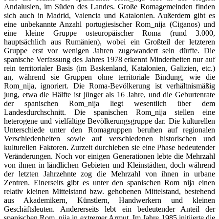
Andalusien, im Süden des Landes. Große Romagemeinden finden
sich auch in Madrid, Valencia und Katalonien. Außerdem gibt es
eine unbekannte Anzahl portugiesischer Rom_nija (Ciganos) und
eine kleine Gruppe osteuropäischer Roma (rund 3.000,
hauptsächlich aus Rumänien), wobei ein Großteil der letzteren
Gruppe erst vor wenigen Jahren zugewandert sein dürfte. Die
spanische Verfassung des Jahres 1978 erkennt Minderheiten nur auf
rein territorialer Basis (im Baskenland, Katalonien, Galizien, etc.)
an, während sie Gruppen ohne territoriale Bindung, wie die
Rom_nija, ignoriert. Die Roma-Bevölkerung ist verhältnismäßig
jung, etwa die Hälfte ist jünger als 16 Jahre, und die Geburtenrate
der spanischen Rom_nija liegt wesentlich über dem
Landesdurchschnitt. Die spanischen Rom_nija stellen eine
heterogene und vielfältige Bevölkerungsgruppe dar. Die kulturellen
Unterschiede unter den Romagruppen beruhen auf regionalen
Verschiedenheiten sowie auf verschiedenen historischen und
kulturellen Faktoren. Zurzeit durchleben sie eine Phase bedeutender
Veränderungen. Noch vor einigen Generationen lebte die Mehrzahl
von ihnen in ländlichen Gebieten und Kleinstädten, doch während
der letzten Jahrzehnte zog die Mehrzahl von ihnen in urbane
Zentren. Einerseits gibt es unter den spanischen Rom_nija einen
relativ kleinen Mittelstand bzw. gehobenen Mittelstand, bestehend
aus Akademikern, Künstlern, Handwerkern und kleinen
Geschäftsleuten. Andererseits lebt ein bedeutender Anteil der
spanischen Rom_nija in extremer Armut. Im Jahre 1985 initiierte die