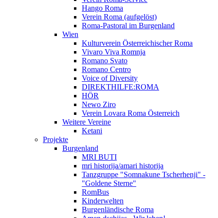
Hango Roma
Verein Roma (aufgelöst)
Roma-Pastoral im Burgenland
Wien
Kulturverein Österreichischer Roma
Vivaro Viva Romnja
Romano Svato
Romano Centro
Voice of Diversity
DIREKTHILFE:ROMA
HÖR
Newo Ziro
Verein Lovara Roma Österreich
Weitere Vereine
Ketani
Projekte
Burgenland
MRI BUTI
mri historija/amari historija
Tanzgruppe "Somnakune Tscherhenji" -
"Goldene Sterne"
RomBus
Kinderwelten
Burgenländische Roma