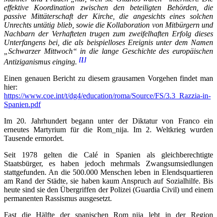
effektive Koordination zwischen den beteiligten Behörden, die
passive Mittäterschaft der Kirche, die angesichts eines solchen
Unrechts untätig blieb, sowie die Kollaboration von Mitbürgern und
Nachbarn der Verhafteten trugen zum zweifelhaften Erfolg dieses
Unterfangens bei, die als beispielloses Ereignis unter dem Namen
„Schwarzer Mittwoch“ in die lange Geschichte des europäischen
[1]
Antiziganismus einging.
Einen genauen Bericht zu diesem grausamen Vorgehen findet man
hier:
https://www.coe.int/t/dg4/education/roma/Source/FS/3.3_Razzia-in-
Spanien.pdf
Im 20. Jahrhundert begann unter der Diktatur von Franco ein
erneutes Martyrium für die Rom_nija. Im 2. Weltkrieg wurden
Tausende ermordet.
Seit 1978 gelten die Calé in Spanien als gleichberechtigte
Staatsbürger, es haben jedoch mehrmals Zwangsumsiedlungen
stattgefunden. An die 500.000 Menschen leben in Elendsquartieren
am Rand der Städte, sie haben kaum Anspruch auf Sozialhilfe. Bis
heute sind sie den Übergriffen der Polizei (Guardia Civil) und einem
permanenten Rassismus ausgesetzt.
Fast die Hälfte der spanischen Rom_nija lebt in der Region