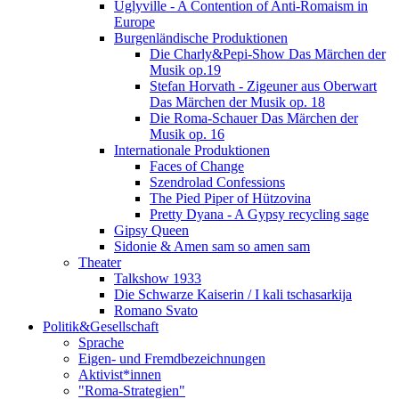
Uglyville - A Contention of Anti-Romaism in
Europe
Burgenländische Produktionen
Die Charly&Pepi-Show Das Märchen der
Musik op.19
Stefan Horvath - Zigeuner aus Oberwart
Das Märchen der Musik op. 18
Die Roma-Schauer Das Märchen der
Musik op. 16
Internationale Produktionen
Faces of Change
Szendrolad Confessions
The Pied Piper of Hützovina
Pretty Dyana - A Gypsy recycling sage
Gipsy Queen
Sidonie & Amen sam so amen sam
Theater
Talkshow 1933
Die Schwarze Kaiserin / I kali tschasarkija
Romano Svato
Politik&Gesellschaft
Sprache
Eigen- und Fremdbezeichnungen
Aktivist*innen
"Roma-Strategien"