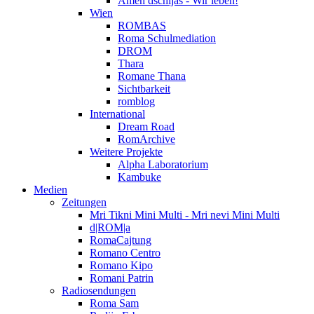
Amen dschijas - Wir leben!
Wien
ROMBAS
Roma Schulmediation
DROM
Thara
Romane Thana
Sichtbarkeit
romblog
International
Dream Road
RomArchive
Weitere Projekte
Alpha Laboratorium
Kambuke
Medien
Zeitungen
Mri Tikni Mini Multi - Mri nevi Mini Multi
d|ROM|a
RomaCajtung
Romano Centro
Romano Kipo
Romani Patrin
Radiosendungen
Roma Sam