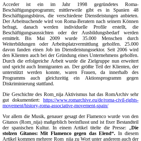
Acceder ist ein im Jahr 1998 gegründetes Roma-
Beschäftigungsprogramm; mittlerweile gibt es in Spanien 48
Beschäftigungsbüros, die verschiedene Dienstleistungen anbieten.
Der Arbeitsuchende wird von Roma-Beratern nach seinem Können
befragt, danach werden individuelle Profile erstellt, die
Beschäftigungsaussichten oder der Ausbildungsbedarf werden
ermittelt. Bis Mai 2009 wurde 35.000 Menschen durch
Weiterbildungen oder Arbeitsplatzvermittlung geholfen. 25.000
davon fanden einen Job im Dienstleistungssektor. Seit 2006 wird
den Klienten auch bei der Gründung eines Unternehmens geholfen.
Durch die erfolgreiche Arbeit wurde die Zielgruppe nun erweitert
und spricht auch Immigranten an. Der größte Teil der Klienten, der
unterstützt werden konnte, waren Frauen, da innerhalb des
Programms auch gleichzeitig ein Aktionsprogramm gegen
Diskriminierung stattfand.
Die Geschichte des Rom_nija Aktivismus hat das RomArchiv sehr
gut dokumentiert:
https://www.romarchive.eu/de/roma-civil-rights-
movement/history-roma-associative-movement-spain/
Vor allem die Musik, genauer gesagt der Flamenco wurde von den
Gitanos (Rom_nija) maßgeblich beeinflusst und ist fixer Bestandteil
der spanischen Kultur. In einem Artikel titelte die Presse: „
Die
stolzen Gitanos: Mit Flamenco gegen das Elend“.
In diesem
Artikel kommen mehrere Rom_nija zu Wort unter anderem auch der