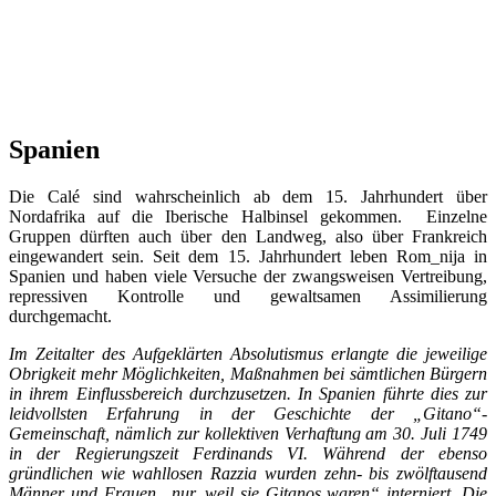
Spanien
Die Calé sind wahrscheinlich ab dem 15. Jahrhundert über
Nordafrika auf die Iberische Halbinsel gekommen. Einzelne
Gruppen dürften auch über den Landweg, also über Frankreich
eingewandert sein. Seit dem 15. Jahrhundert leben Rom_nija in
Spanien und haben viele Versuche der zwangsweisen Vertreibung,
repressiven Kontrolle und gewaltsamen Assimilierung
durchgemacht.
Im Zeitalter des Aufgeklärten Absolutismus erlangte die jeweilige
Obrigkeit mehr Möglichkeiten, Maßnahmen bei sämtlichen Bürgern
in ihrem Einflussbereich durchzusetzen. In Spanien führte dies zur
leidvollsten Erfahrung in der Geschichte der „Gitano“-
Gemeinschaft, nämlich zur kollektiven Verhaftung am 30. Juli 1749
in der Regierungszeit Ferdinands VI. Während der ebenso
gründlichen wie wahllosen Razzia wurden zehn- bis zwölftausend
Männer und Frauen „nur, weil sie Gitanos waren“ interniert. Die