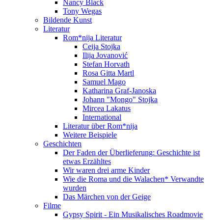
Nancy Black
Tony Wegas
Bildende Kunst
Literatur
Rom*nija Literatur
Ceija Stojka
Ilija Jovanović
Stefan Horvath
Rosa Gitta Martl
Samuel Mago
Katharina Graf-Janoska
Johann "Mongo" Stojka
Mircea Lakatus
International
Literatur über Rom*nija
Weitere Beispiele
Geschichten
Der Faden der Überlieferung: Geschichte ist
etwas Erzähltes
Wir waren drei arme Kinder
Wie die Roma und die Walachen* Verwandte
wurden
Das Märchen von der Geige
Filme
Gypsy Spirit - Ein Musikalisches Roadmovie