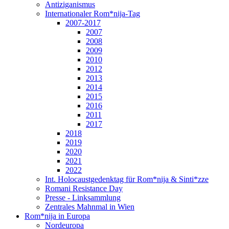
Antiziganismus
Internationaler Rom*nija-Tag
2007-2017
2007
2008
2009
2010
2012
2013
2014
2015
2016
2011
2017
2018
2019
2020
2021
2022
Int. Holocaustgedenktag für Rom*nija & Sinti*zze
Romani Resistance Day
Presse - Linksammlung
Zentrales Mahnmal in Wien
Rom*nija in Europa
Nordeuropa