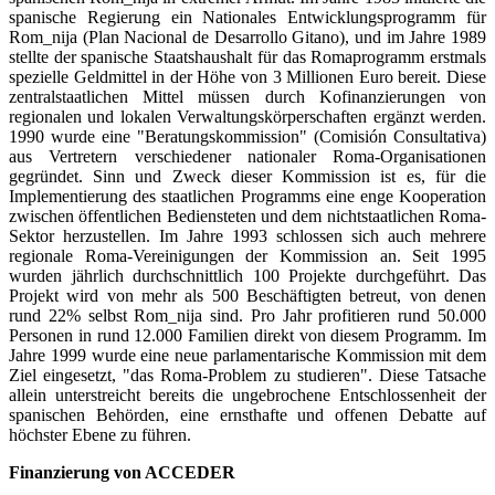
spanische Regierung ein Nationales Entwicklungsprogramm für
Rom_nija (Plan Nacional de Desarrollo Gitano), und im Jahre 1989
stellte der spanische Staatshaushalt für das Romaprogramm erstmals
spezielle Geldmittel in der Höhe von 3 Millionen Euro bereit. Diese
zentralstaatlichen Mittel müssen durch Kofinanzierungen von
regionalen und lokalen Verwaltungskörperschaften ergänzt werden.
1990 wurde eine "Beratungskommission" (Comisión Consultativa)
aus Vertretern verschiedener nationaler Roma-Organisationen
gegründet. Sinn und Zweck dieser Kommission ist es, für die
Implementierung des staatlichen Programms eine enge Kooperation
zwischen öffentlichen Bediensteten und dem nichtstaatlichen Roma-
Sektor herzustellen. Im Jahre 1993 schlossen sich auch mehrere
regionale Roma-Vereinigungen der Kommission an. Seit 1995
wurden jährlich durchschnittlich 100 Projekte durchgeführt. Das
Projekt wird von mehr als 500 Beschäftigten betreut, von denen
rund 22% selbst Rom_nija sind. Pro Jahr profitieren rund 50.000
Personen in rund 12.000 Familien direkt von diesem Programm. Im
Jahre 1999 wurde eine neue parlamentarische Kommission mit dem
Ziel eingesetzt, "das Roma-Problem zu studieren". Diese Tatsache
allein unterstreicht bereits die ungebrochene Entschlossenheit der
spanischen Behörden, eine ernsthafte und offenen Debatte auf
höchster Ebene zu führen.
Finanzierung von ACCEDER