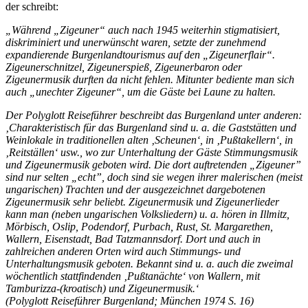
der schreibt:
„Während „Zigeuner“ auch nach 1945 weiterhin stigmatisiert,
diskriminiert und unerwünscht waren, setzte der zunehmend
expandierende Burgenlandtourismus auf den „Zigeunerflair“.
Zigeunerschnitzel, Zigeunerspieß, Zigeunerbaron oder
Zigeunermusik durften da nicht fehlen. Mitunter bediente man sich
auch „unechter Zigeuner“, um die Gäste bei Laune zu halten.
Der Polyglott Reiseführer beschreibt das Burgenland unter anderen:
‚Charakteristisch für das Burgenland sind u. a. die Gaststätten und
Weinlokale in traditionellen alten ‚Scheunen‘, in ‚Pußtakellern‘, in
‚Reitställen‘ usw., wo zur Unterhaltung der Gäste Stimmungsmusik
und Zigeunermusik geboten wird. Die dort auftretenden „Zigeuner”
sind nur selten „echt”, doch sind sie wegen ihrer malerischen (meist
ungarischen) Trachten und der ausgezeichnet dargebotenen
Zigeunermusik sehr beliebt. Zigeunermusik und Zigeunerlieder
kann man (neben ungarischen Volksliedern) u. a. hören in Illmitz,
Mörbisch, Oslip, Podendorf, Purbach, Rust, St. Margarethen,
Wallern, Eisenstadt, Bad Tatzmannsdorf. Dort und auch in
zahlreichen anderen Orten wird auch Stimmungs- und
Unterhaltungsmusik geboten. Bekannt sind u. a. auch die zweimal
wöchentlich stattfindenden ‚Pußtanächte‘ von Wallern, mit
Tamburizza-(kroatisch) und Zigeunermusik.‘
(Polyglott Reiseführer Burgenland; München 1974 S. 16)