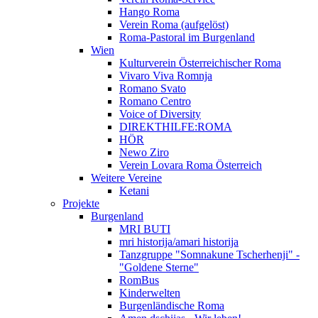
Hango Roma
Verein Roma (aufgelöst)
Roma-Pastoral im Burgenland
Wien
Kulturverein Österreichischer Roma
Vivaro Viva Romnja
Romano Svato
Romano Centro
Voice of Diversity
DIREKTHILFE:ROMA
HÖR
Newo Ziro
Verein Lovara Roma Österreich
Weitere Vereine
Ketani
Projekte
Burgenland
MRI BUTI
mri historija/amari historija
Tanzgruppe "Somnakune Tscherhenji" -
"Goldene Sterne"
RomBus
Kinderwelten
Burgenländische Roma