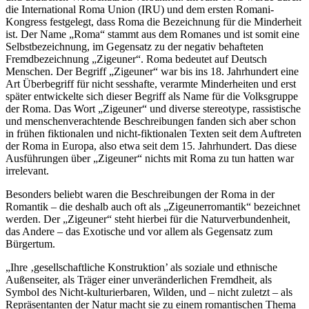
die International Roma Union (IRU) und dem ersten Romani-
Kongress festgelegt, dass Roma die Bezeichnung für die Minderheit
ist. Der Name „Roma“ stammt aus dem Romanes und ist somit eine
Selbstbezeichnung, im Gegensatz zu der negativ behafteten
Fremdbezeichnung „Zigeuner“. Roma bedeutet auf Deutsch
Menschen. Der Begriff „Zigeuner“ war bis ins 18. Jahrhundert eine
Art Überbegriff für nicht sesshafte, verarmte Minderheiten und erst
später entwickelte sich dieser Begriff als Name für die Volksgruppe
der Roma. Das Wort „Zigeuner“ und diverse stereotype, rassistische
und menschenverachtende Beschreibungen fanden sich aber schon
in frühen fiktionalen und nicht-fiktionalen Texten seit dem Auftreten
der Roma in Europa, also etwa seit dem 15. Jahrhundert. Das diese
Ausführungen über „Zigeuner“ nichts mit Roma zu tun hatten war
irrelevant.
Besonders beliebt waren die Beschreibungen der Roma in der
Romantik – die deshalb auch oft als „Zigeunerromantik“ bezeichnet
werden. Der „Zigeuner“ steht hierbei für die Naturverbundenheit,
das Andere – das Exotische und vor allem als Gegensatz zum
Bürgertum.
„Ihre ‚gesellschaftliche Konstruktion’ als soziale und ethnische
Außenseiter, als Träger einer unveränderlichen Fremdheit, als
Symbol des Nicht-kulturierbaren, Wilden, und – nicht zuletzt – als
Repräsentanten der Natur macht sie zu einem romantischen Thema