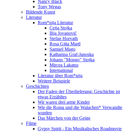
Nancy Black
Tony Wegas
Bildende Kunst
Literatur
Rom*nija Literatur
Ceija Stojka
Ilija Jovanović
Stefan Horvath
Rosa Gitta Martl
Samuel Mago
Katharina Graf-Janoska
Johann "Mongo" Stojka
Mircea Lakatus
International
Literatur über Rom*nija
Weitere Beispiele
Geschichten
Der Faden der Überlieferung: Geschichte ist
etwas Erzähltes
Wir waren drei arme Kinder
Wie die Roma und die Walachen* Verwandte
wurden
Das Märchen von der Geige
Filme
Gypsy Spirit - Ein Musikalisches Roadmovie