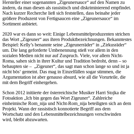
Hersteller einer sogenannten „Zigeunersauce“ auf den Namen zu
ändern, da man diesen als rassistisch und diskriminierend empfindet.
Nach kurzer Recherche ließ sich feststellen, dass beinahe jeder
größere Produzent von Fertigsaucen eine „Zigeunersauce“ im
Sortiment anbietet.
2020 war es dann so weit: Einige Lebensmittelproduzenten strichen
das Wort „Zigeuner“ aus ihren Produktbezeichnungen. Bekanntestes
Beispiel: Kelly’s benannte seine „Zigeunerräder“ in „Zirkusräder“
um. Die lang geforderte Umbenennung stieß vor allem in den
sozialen Medien nicht nur auf Zuspruch. Viele, vor allem Nicht-
Roma, sahen sich in ihrer Kultur und Tradition bedroht, denn – so
behaupten sie – „Zigeuner“, das sagt man schon lange so und ist ja
nicht bös‘ gemeint. Das mag in Einzelfällen sogar stimmen, die
Argumentation ist aber genauso absurd, wie all die Vorurteile, die
mit dem Begriff einhergehen.
Schon 2012 initiierte der österreichische Musiker Harri Stojka die
Fotoaktion „Ich bin gegen das Wort Zigeuner“. Zahlreiche
einheimische Rom_nija und Nicht-Rom_nija beteiligten sich an dem
Projekt. Wann der rassistisch konnotierte Begriff aus dem
Wortschatz und den Lebensmittelbezeichnungen verschwinden
wird, bleibt abzuwarten.