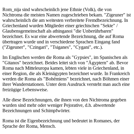
Rom_nija sind wahrscheinlich jene Ethnie (Volk), die von
Nichtroma die meisten Namen zugeschrieben bekam. "Zigeuner" ist
wahrscheinlich die am weitesten verbreitete Fremdbezeichnung. In
Griechenland wurden Mitglieder einer griechischen "Sekte" /
Glaubensgemeinschaft als athinganoi "die Unberührbaren"
bezeichnet. Es war eine abwertende Bezeichnung, die auf Roma
übertragen wurde und in verschiedene Sprachen Eingang fand
("Zigeuner", "Czingari", "Tsiganes", "Cygani", etc.).
Im Englischen werden die Roma als "Gypsies", im Spanischen als
"Gitanos" bezeichnet. Beides leitet sich von "Ägyptern" ab. Bevor
Roma nach Mitteleuropa kamen, lebten viele in Griechenland, in
einer Region, die als Kleinägypten bezeichnet wurde. In Frankreich
werden die Roma als "Bohémiens" bezeichnet, nach Böhmen einer
ihrer Wanderstationen. Unter dem Ausdruck versteht man auch eine
freizügige Lebensweise.
Alle diese Bezeichnungen, die ihnen von den Nichtroma gegeben
wurden sind mehr oder weniger Pejorative, d.h. abwertende
Bezeichnungen und Schimpfwörter.
Roma ist die Eigenbezeichnung und bedeutet in Romanes, der
Sprache der Roma, Mensch.