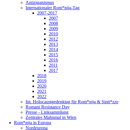
Antiziganismus
Internationaler Rom*nija-Tag
2007-2017
2007
2008
2009
2010
2012
2013
2014
2015
2016
2011
2017
2018
2019
2020
2021
2022
Int. Holocaustgedenktag für Rom*nija & Sinti*zze
Romani Resistance Day
Presse - Linksammlung
Zentrales Mahnmal in Wien
Rom*nija in Europa
Nordeuropa