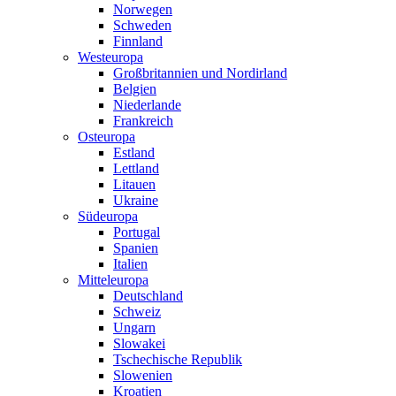
Norwegen
Schweden
Finnland
Westeuropa
Großbritannien und Nordirland
Belgien
Niederlande
Frankreich
Osteuropa
Estland
Lettland
Litauen
Ukraine
Südeuropa
Portugal
Spanien
Italien
Mitteleuropa
Deutschland
Schweiz
Ungarn
Slowakei
Tschechische Republik
Slowenien
Kroatien