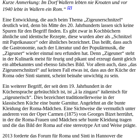
Kurze Anmerkung: Im Dorf Wallern lebten nie Kroaten und vor
[2]
1940 lebte in Wallern ein Rom.“
Eine Entwicklung, die auch beim Thema „Zigeunerschnitzel“
deutlich wird, denn bis Mitte des 20. Jahrhunderts lassen sich keine
Spuren für den Begriff finden. Es gibt zwar in Kochbüchern
ähnliche und identische Rezepte, diese wurden aber als „Schnitzel
mit Paprikasauce“ oder ähnliches bezeichnet. Das heißt, dass auch
die Gastronomie, nach der Literatur und der Populärmusik, die
„Zigeuner“ wieder einmal neu erfunden hat. Denn „Zigeuner“ steht
in der Kulinarik meist für feurig und pikant und erzeugt damit gleich
ein altbekanntes und ebenso falsches Bild. Vor allem auch, dass „das
Zigeunerschnitzel“ auf keinen Fall etwas ist, dass aus der Küche der
Roma oder Sinti stammt, scheint beinahe unwichtig zu sein.
Ein weiterer Begriff, der seit dem 19. Jahrhundert in der
Küchensprache gebräuchlich ist, ist „à la zingara“ italienisch für
„zigeunerisch“. Dies bezeichnet traditionellerweise in der
klassischen Küche eine bunte Garnitur. Angelehnt an die bunte
Kleidung der Roma-Mädchen. Eine Sichtweise die vermutlich unter
anderem von der Oper Carmen (1875) von Georges Bizet herrührt,
in der die Roma-Frauen und Mädchen sehr bunte Kleidung tragen
und die das Bild der Roma auf eine stereotype Art und Weise prägte.
2013 forderte das Forum für Roma und Sinti in Hannover die