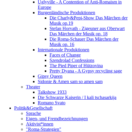
Uglyville - A Contention of Anti-Romaism in
Europe
Burgenländische Produktionen
Die Charly&Pepi-Show Das Märchen der
Musik op.19
Stefan Horvath - Zigeuner aus Oberwart
Das Märchen der Musik op. 18
Die Roma-Schauer Das Märchen der
Musik op. 16
Internationale Produktionen
Faces of Change
Szendrolad Confessions
The Pied Piper of Hützovina
Pretty Dyana - A Gypsy recycling sage
Gipsy Queen
Sidonie & Amen sam so amen sam
Theater
Talkshow 1933
Die Schwarze Kaiserin / I kali tschasarkija
Romano Svato
Politik&Gesellschaft
Sprache
Eigen- und Fremdbezeichnungen
Aktivist*innen
"Roma-Strategien"