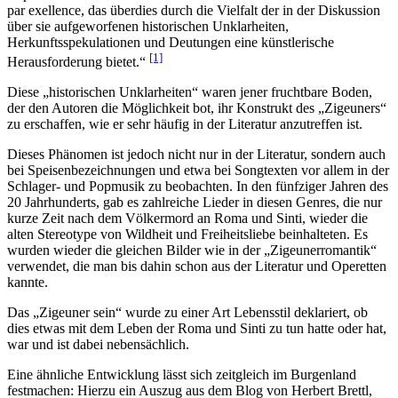
par exellence, das überdies durch die Vielfalt der in der Diskussion
über sie aufgeworfenen historischen Unklarheiten,
Herkunftsspekulationen und Deutungen eine künstlerische
[1]
Herausforderung bietet.“
Diese „historischen Unklarheiten“ waren jener fruchtbare Boden,
der den Autoren die Möglichkeit bot, ihr Konstrukt des „Zigeuners“
zu erschaffen, wie er sehr häufig in der Literatur anzutreffen ist.
Dieses Phänomen ist jedoch nicht nur in der Literatur, sondern auch
bei Speisenbezeichnungen und etwa bei Songtexten vor allem in der
Schlager- und Popmusik zu beobachten. In den fünfziger Jahren des
20 Jahrhunderts, gab es zahlreiche Lieder in diesen Genres, die nur
kurze Zeit nach dem Völkermord an Roma und Sinti, wieder die
alten Stereotype von Wildheit und Freiheitsliebe beinhalteten. Es
wurden wieder die gleichen Bilder wie in der „Zigeunerromantik“
verwendet, die man bis dahin schon aus der Literatur und Operetten
kannte.
Das „Zigeuner sein“ wurde zu einer Art Lebensstil deklariert, ob
dies etwas mit dem Leben der Roma und Sinti zu tun hatte oder hat,
war und ist dabei nebensächlich.
Eine ähnliche Entwicklung lässt sich zeitgleich im Burgenland
festmachen: Hierzu ein Auszug aus dem Blog von Herbert Brettl,