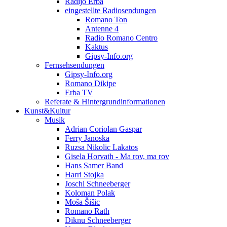
Radijo Erba
eingestellte Radiosendungen
Romano Ton
Antenne 4
Radio Romano Centro
Kaktus
Gipsy-Info.org
Fernsehsendungen
Gipsy-Info.org
Romano Dikipe
Erba TV
Referate & Hintergrundinformationen
Kunst&Kultur
Musik
Adrian Coriolan Gaspar
Ferry Janoska
Ruzsa Nikolic Lakatos
Gisela Horvath - Ma rov, ma rov
Hans Samer Band
Harri Stojka
Joschi Schneeberger
Koloman Polak
Moša Šišic
Romano Rath
Diknu Schneeberger