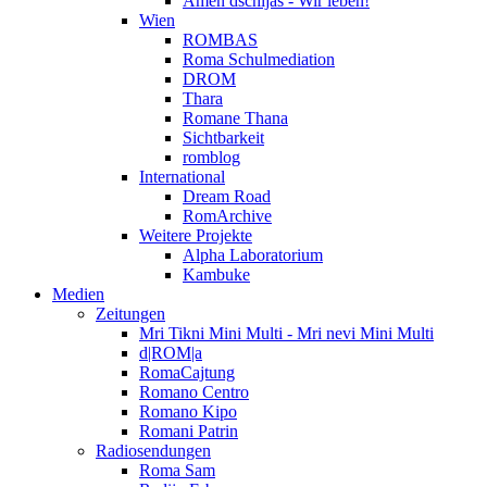
Amen dschijas - Wir leben!
Wien
ROMBAS
Roma Schulmediation
DROM
Thara
Romane Thana
Sichtbarkeit
romblog
International
Dream Road
RomArchive
Weitere Projekte
Alpha Laboratorium
Kambuke
Medien
Zeitungen
Mri Tikni Mini Multi - Mri nevi Mini Multi
d|ROM|a
RomaCajtung
Romano Centro
Romano Kipo
Romani Patrin
Radiosendungen
Roma Sam