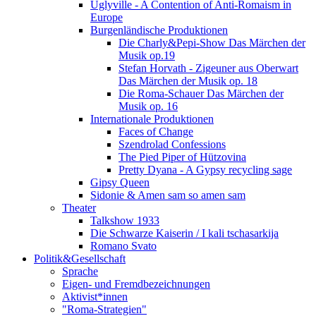
Uglyville - A Contention of Anti-Romaism in
Europe
Burgenländische Produktionen
Die Charly&Pepi-Show Das Märchen der
Musik op.19
Stefan Horvath - Zigeuner aus Oberwart
Das Märchen der Musik op. 18
Die Roma-Schauer Das Märchen der
Musik op. 16
Internationale Produktionen
Faces of Change
Szendrolad Confessions
The Pied Piper of Hützovina
Pretty Dyana - A Gypsy recycling sage
Gipsy Queen
Sidonie & Amen sam so amen sam
Theater
Talkshow 1933
Die Schwarze Kaiserin / I kali tschasarkija
Romano Svato
Politik&Gesellschaft
Sprache
Eigen- und Fremdbezeichnungen
Aktivist*innen
"Roma-Strategien"