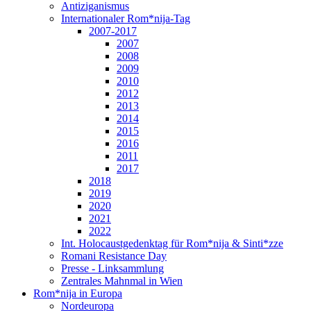
Antiziganismus
Internationaler Rom*nija-Tag
2007-2017
2007
2008
2009
2010
2012
2013
2014
2015
2016
2011
2017
2018
2019
2020
2021
2022
Int. Holocaustgedenktag für Rom*nija & Sinti*zze
Romani Resistance Day
Presse - Linksammlung
Zentrales Mahnmal in Wien
Rom*nija in Europa
Nordeuropa