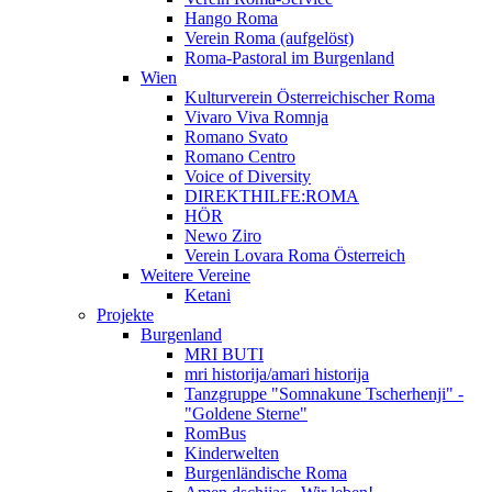
Hango Roma
Verein Roma (aufgelöst)
Roma-Pastoral im Burgenland
Wien
Kulturverein Österreichischer Roma
Vivaro Viva Romnja
Romano Svato
Romano Centro
Voice of Diversity
DIREKTHILFE:ROMA
HÖR
Newo Ziro
Verein Lovara Roma Österreich
Weitere Vereine
Ketani
Projekte
Burgenland
MRI BUTI
mri historija/amari historija
Tanzgruppe "Somnakune Tscherhenji" -
"Goldene Sterne"
RomBus
Kinderwelten
Burgenländische Roma