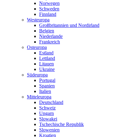
Norwegen
Schweden
Finnland
Westeuropa
Großbritannien und Nordirland
Belgien
Niederlande
Frankreich
Osteuropa
Estland
Lettland
Litauen
Ukraine
Südeuropa
Portugal
Spanien
Italien
Mitteleuropa
Deutschland
Schweiz
Ungarn
Slowakei
Tschechische Republik
Slowenien
Kroatien