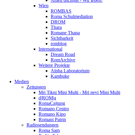
Amen dschijas - Wir leben!
Wien
ROMBAS
Roma Schulmediation
DROM
Thara
Romane Thana
Sichtbarkeit
romblog
International
Dream Road
RomArchive
Weitere Projekte
Alpha Laboratorium
Kambuke
Medien
Zeitungen
Mri Tikni Mini Multi - Mri nevi Mini Multi
d|ROM|a
RomaCajtung
Romano Centro
Romano Kipo
Romani Patrin
Radiosendungen
Roma Sam