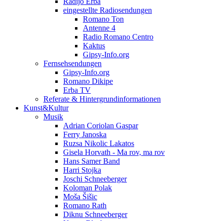
Radijo Erba
eingestellte Radiosendungen
Romano Ton
Antenne 4
Radio Romano Centro
Kaktus
Gipsy-Info.org
Fernsehsendungen
Gipsy-Info.org
Romano Dikipe
Erba TV
Referate & Hintergrundinformationen
Kunst&Kultur
Musik
Adrian Coriolan Gaspar
Ferry Janoska
Ruzsa Nikolic Lakatos
Gisela Horvath - Ma rov, ma rov
Hans Samer Band
Harri Stojka
Joschi Schneeberger
Koloman Polak
Moša Šišic
Romano Rath
Diknu Schneeberger