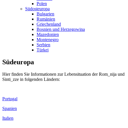
Polen
Südosteuropa
Bulgarien
Rumänien
Griechenland
Bosnien und Herzegowina
Mazedonien
Montenegro
Serbien
Türkei
Südeuropa
Hier finden Sie Informationen zur Lebensituation der Rom_nija und
Sinti_zze in folgenden Ländern:
Portugal
Spanien
Italien