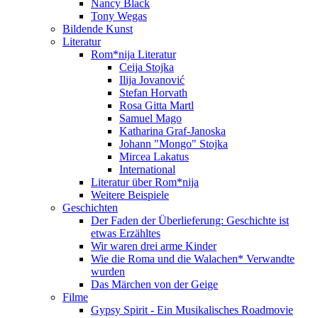
Nancy Black
Tony Wegas
Bildende Kunst
Literatur
Rom*nija Literatur
Ceija Stojka
Ilija Jovanović
Stefan Horvath
Rosa Gitta Martl
Samuel Mago
Katharina Graf-Janoska
Johann "Mongo" Stojka
Mircea Lakatus
International
Literatur über Rom*nija
Weitere Beispiele
Geschichten
Der Faden der Überlieferung: Geschichte ist
etwas Erzähltes
Wir waren drei arme Kinder
Wie die Roma und die Walachen* Verwandte
wurden
Das Märchen von der Geige
Filme
Gypsy Spirit - Ein Musikalisches Roadmovie