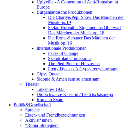
Uglyville - A Contention of Anti-Romaism in
Europe
Burgenländische Produktionen
Die Charly&Pepi-Show Das Märchen der
Musik op.19
Stefan Horvath - Zigeuner aus Oberwart
Das Märchen der Musik op. 18
Die Roma-Schauer Das Märchen der
Musik op. 16
Internationale Produktionen
Faces of Change
Szendrolad Confessions
The Pied Piper of Hützovina
Pretty Dyana - A Gypsy recycling sage
Gipsy Queen
Sidonie & Amen sam so amen sam
Theater
Talkshow 1933
Die Schwarze Kaiserin / I kali tschasarkija
Romano Svato
Politik&Gesellschaft
Sprache
Eigen- und Fremdbezeichnungen
Aktivist*innen
"Roma-Strategien"