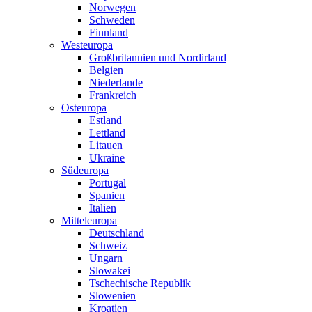
Norwegen
Schweden
Finnland
Westeuropa
Großbritannien und Nordirland
Belgien
Niederlande
Frankreich
Osteuropa
Estland
Lettland
Litauen
Ukraine
Südeuropa
Portugal
Spanien
Italien
Mitteleuropa
Deutschland
Schweiz
Ungarn
Slowakei
Tschechische Republik
Slowenien
Kroatien