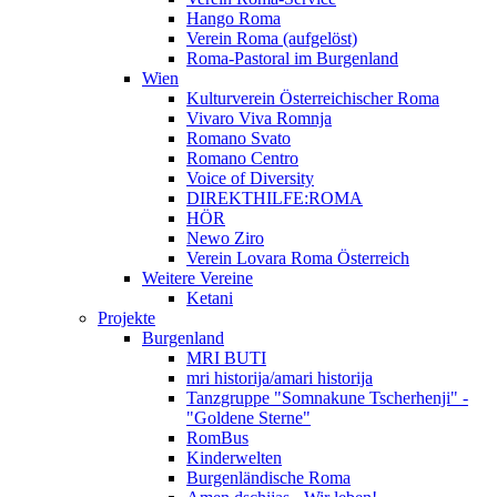
Hango Roma
Verein Roma (aufgelöst)
Roma-Pastoral im Burgenland
Wien
Kulturverein Österreichischer Roma
Vivaro Viva Romnja
Romano Svato
Romano Centro
Voice of Diversity
DIREKTHILFE:ROMA
HÖR
Newo Ziro
Verein Lovara Roma Österreich
Weitere Vereine
Ketani
Projekte
Burgenland
MRI BUTI
mri historija/amari historija
Tanzgruppe "Somnakune Tscherhenji" -
"Goldene Sterne"
RomBus
Kinderwelten
Burgenländische Roma