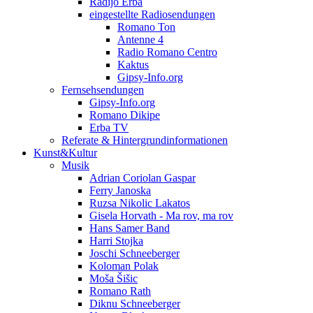
Radijo Erba
eingestellte Radiosendungen
Romano Ton
Antenne 4
Radio Romano Centro
Kaktus
Gipsy-Info.org
Fernsehsendungen
Gipsy-Info.org
Romano Dikipe
Erba TV
Referate & Hintergrundinformationen
Kunst&Kultur
Musik
Adrian Coriolan Gaspar
Ferry Janoska
Ruzsa Nikolic Lakatos
Gisela Horvath - Ma rov, ma rov
Hans Samer Band
Harri Stojka
Joschi Schneeberger
Koloman Polak
Moša Šišic
Romano Rath
Diknu Schneeberger