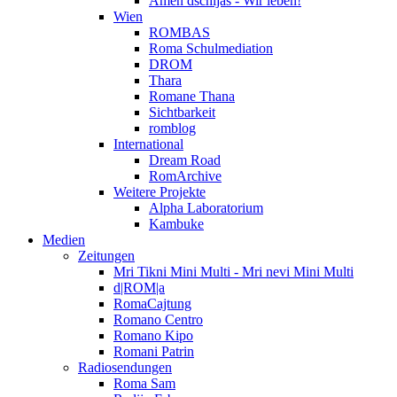
Amen dschijas - Wir leben!
Wien
ROMBAS
Roma Schulmediation
DROM
Thara
Romane Thana
Sichtbarkeit
romblog
International
Dream Road
RomArchive
Weitere Projekte
Alpha Laboratorium
Kambuke
Medien
Zeitungen
Mri Tikni Mini Multi - Mri nevi Mini Multi
d|ROM|a
RomaCajtung
Romano Centro
Romano Kipo
Romani Patrin
Radiosendungen
Roma Sam