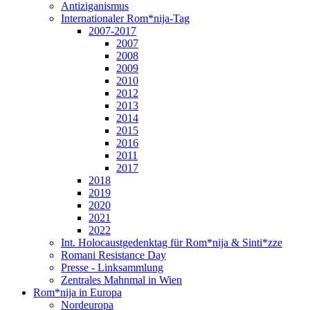
Antiziganismus
Internationaler Rom*nija-Tag
2007-2017
2007
2008
2009
2010
2012
2013
2014
2015
2016
2011
2017
2018
2019
2020
2021
2022
Int. Holocaustgedenktag für Rom*nija & Sinti*zze
Romani Resistance Day
Presse - Linksammlung
Zentrales Mahnmal in Wien
Rom*nija in Europa
Nordeuropa