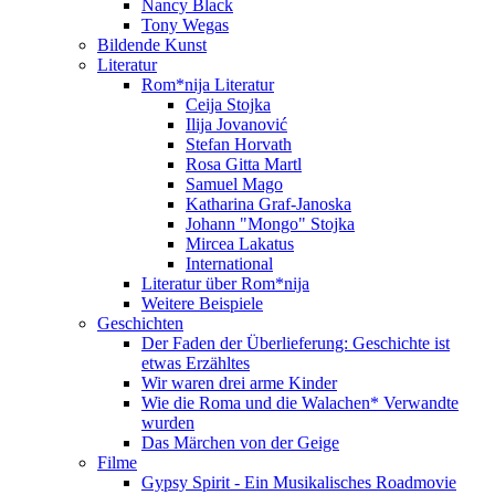
Nancy Black
Tony Wegas
Bildende Kunst
Literatur
Rom*nija Literatur
Ceija Stojka
Ilija Jovanović
Stefan Horvath
Rosa Gitta Martl
Samuel Mago
Katharina Graf-Janoska
Johann "Mongo" Stojka
Mircea Lakatus
International
Literatur über Rom*nija
Weitere Beispiele
Geschichten
Der Faden der Überlieferung: Geschichte ist
etwas Erzähltes
Wir waren drei arme Kinder
Wie die Roma und die Walachen* Verwandte
wurden
Das Märchen von der Geige
Filme
Gypsy Spirit - Ein Musikalisches Roadmovie