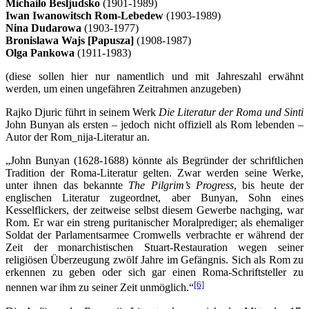
Michailo Besljudsko
(1901-1989)
Iwan Iwanowitsch Rom-Lebedew
(1903-1989)
Nina Dudarowa
(1903-1977)
Bronislawa Wajs [Papusza]
(1908-1987)
Olga Pankowa
(1911-1983)
(diese sollen hier nur namentlich und mit Jahreszahl erwähnt
werden, um einen ungefähren Zeitrahmen anzugeben)
Rajko Djuric führt in seinem Werk
Die Literatur der Roma und Sinti
John Bunyan als ersten – jedoch nicht offiziell als Rom lebenden –
Autor der Rom_nija-Literatur an.
„John Bunyan (1628-1688) könnte als Begründer der schriftlichen
Tradition der Roma-Literatur gelten. Zwar werden seine Werke,
unter ihnen das bekannte
The Pilgrim’s Progress
, bis heute der
englischen Literatur zugeordnet, aber Bunyan, Sohn eines
Kesselflickers, der zeitweise selbst diesem Gewerbe nachging, war
Rom. Er war ein streng puritanischer Moralprediger; als ehemaliger
Soldat der Parlamentsarmee Cromwells verbrachte er während der
Zeit der monarchistischen Stuart-Restauration wegen seiner
religiösen Überzeugung zwölf Jahre im Gefängnis. Sich als Rom zu
erkennen zu geben oder sich gar einen Roma-Schriftsteller zu
[6]
nennen war ihm zu seiner Zeit unmöglich.“