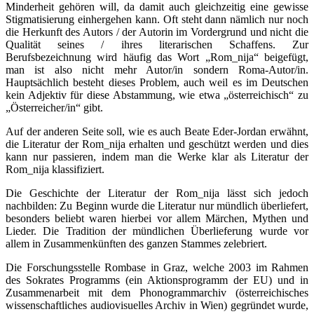
Minderheit gehören will, da damit auch gleichzeitig eine gewisse
Stigmatisierung einhergehen kann. Oft steht dann nämlich nur noch
die Herkunft des Autors / der Autorin im Vordergrund und nicht die
Qualität seines / ihres literarischen Schaffens. Zur
Berufsbezeichnung wird häufig das Wort „Rom_nija“ beigefügt,
man ist also nicht mehr Autor/in sondern Roma-Autor/in.
Hauptsächlich besteht dieses Problem, auch weil es im Deutschen
kein Adjektiv für diese Abstammung, wie etwa „österreichisch“ zu
„Österreicher/in“ gibt.
Auf der anderen Seite soll, wie es auch Beate Eder-Jordan erwähnt,
die Literatur der Rom_nija erhalten und geschützt werden und dies
kann nur passieren, indem man die Werke klar als Literatur der
Rom_nija klassifiziert.
Die Geschichte der Literatur der Rom_nija lässt sich jedoch
nachbilden: Zu Beginn wurde die Literatur nur mündlich überliefert,
besonders beliebt waren hierbei vor allem Märchen, Mythen und
Lieder. Die Tradition der mündlichen Überlieferung wurde vor
allem in Zusammenkünften des ganzen Stammes zelebriert.
Die Forschungsstelle Rombase in Graz, welche 2003 im Rahmen
des Sokrates Programms (ein Aktionsprogramm der EU) und in
Zusammenarbeit mit dem Phonogrammarchiv (österreichisches
wissenschaftliches audiovisuelles Archiv in Wien) gegründet wurde,