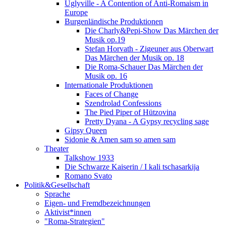
Uglyville - A Contention of Anti-Romaism in
Europe
Burgenländische Produktionen
Die Charly&Pepi-Show Das Märchen der
Musik op.19
Stefan Horvath - Zigeuner aus Oberwart
Das Märchen der Musik op. 18
Die Roma-Schauer Das Märchen der
Musik op. 16
Internationale Produktionen
Faces of Change
Szendrolad Confessions
The Pied Piper of Hützovina
Pretty Dyana - A Gypsy recycling sage
Gipsy Queen
Sidonie & Amen sam so amen sam
Theater
Talkshow 1933
Die Schwarze Kaiserin / I kali tschasarkija
Romano Svato
Politik&Gesellschaft
Sprache
Eigen- und Fremdbezeichnungen
Aktivist*innen
"Roma-Strategien"