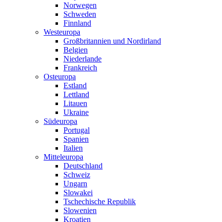
Norwegen
Schweden
Finnland
Westeuropa
Großbritannien und Nordirland
Belgien
Niederlande
Frankreich
Osteuropa
Estland
Lettland
Litauen
Ukraine
Südeuropa
Portugal
Spanien
Italien
Mitteleuropa
Deutschland
Schweiz
Ungarn
Slowakei
Tschechische Republik
Slowenien
Kroatien