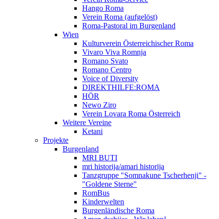
Hango Roma
Verein Roma (aufgelöst)
Roma-Pastoral im Burgenland
Wien
Kulturverein Österreichischer Roma
Vivaro Viva Romnja
Romano Svato
Romano Centro
Voice of Diversity
DIREKTHILFE:ROMA
HÖR
Newo Ziro
Verein Lovara Roma Österreich
Weitere Vereine
Ketani
Projekte
Burgenland
MRI BUTI
mri historija/amari historija
Tanzgruppe "Somnakune Tscherhenji" -
"Goldene Sterne"
RomBus
Kinderwelten
Burgenländische Roma