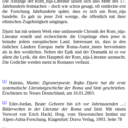
Die Anfänge der Rom_nija-Literatur lassen sich also Mitte des 17.
Jahrhunderts festmachen – doch wie schon gesagt, oft entdeckte erst
die Forschung Jahrhunderte später, dass es sich um Rom_nija
handelte. Es gab zu jener Zeit wenige, die öffentlich mit ihrer
ethnischen Zugehörigkeit umgingen.
Djuric hat mit seinem Werk eine umfassende Chronik der Rom_nija-
Literatur erstellt und recherchierte die Ursprünge eben jener in
beinahe jedem europäischem Land. Interessant ist, dass in den
östlichen Ländern Europas mehr Roma-Autor_innen hervortraten
als in den westlichen. Neben der Epik und der Dramatik ist es vor
allem die Lyrik, die den Hauptteil der Rom_nija-Literatur ausmacht.
Die Gedichte werden meist in Romanes verfasst.
[1]
Hatzius, Martin:
Zigeunerpoesie
.
Rajko Djuric hat die erste
systematische Literaturgeschichte der Roma und Sinti geschrieben
.
Erschienen in: Neues Deutschland, am 16.01.2003.
[2]
Eder-Jordan, Beate:
Geboren bin ich vor Jahrtausenden …
:
Bilderwelten in der Literatur der Roma und Sinti.
Mit einem
Vorwort von Erich Hackl. Hrsg. vom Slowenischen Institut zur
Alpen-Adria-Forschung. Klagenfurt: Drava Verlag, 1993. Seite 78