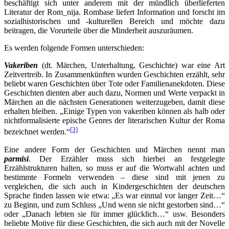
beschäftigt sich unter anderem mit der mündlich überlieferten
Literatur der Rom_nija. Rombase liefert Information und forscht im
sozialhistorischen und -kulturellen Bereich und möchte dazu
beitragen, die Vorurteile über die Minderheit auszuräumen.
Es werden folgende Formen unterschieden:
Vakeriben
(dt. Märchen, Unterhaltung, Geschichte) war eine Art
Zeitvertreib. In Zusammenkünften wurden Geschichten erzählt, sehr
beliebt waren Geschichten über Tote oder Familienanekdoten. Diese
Geschichten dienten aber auch dazu, Normen und Werte verpackt in
Märchen an die nächsten Generationen weiterzugeben, damit diese
erhalten bleiben. „Einige Typen von vakeriben können als halb oder
nichtformalisierte epische Genres der literarischen Kultur der Roma
[3]
bezeichnet werden.“
Eine andere Form der Geschichten und Märchen nennt man
parmisi
. Der Erzähler muss sich hierbei an festgelegte
Erzählstrukturen halten, so muss er auf die Wortwahl achten und
bestimmte Formeln verwenden – diese sind mit jenen zu
vergleichen, die sich auch in Kindergeschichten der deutschen
Sprache finden lassen wie etwa: „Es war einmal vor langer Zeit…“
zu Beginn, und zum Schluss „Und wenn sie nicht gestorben sind…“
oder „Danach lebten sie für immer glücklich…“ usw. Besonders
beliebte Motive für diese Geschichten, die sich auch mit der Novelle