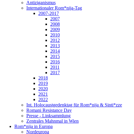
Antiziganismus
Internationaler Rom*nija-Tag
2007-2017
2007
2008
2009
2010
2012
2013
2014
2015
2016
2011
2017
2018
2019
2020
2021
2022
Int. Holocaustgedenktag für Rom*nija & Sinti*zze
Romani Resistance Day
Presse - Linksammlung
Zentrales Mahnmal in Wien
Rom*nija in Europa
Nordeuropa