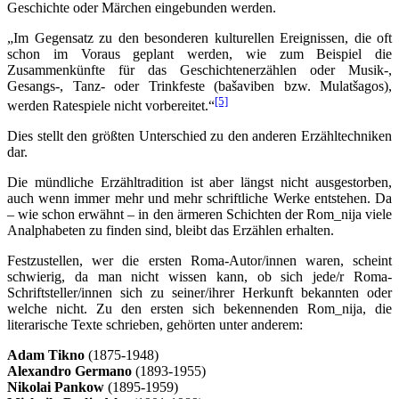
Geschichte oder Märchen eingebunden werden.
„Im Gegensatz zu den besonderen kulturellen Ereignissen, die oft
schon im Voraus geplant werden, wie zum Beispiel die
Zusammenkünfte für das Geschichtenerzählen oder Musik-,
Gesangs-, Tanz- oder Trinkfeste (bašaviben bzw. Mulatšagos),
[5]
werden Ratespiele nicht vorbereitet.“
Dies stellt den größten Unterschied zu den anderen Erzähltechniken
dar.
Die mündliche Erzähltradition ist aber längst nicht ausgestorben,
auch wenn immer mehr und mehr schriftliche Werke entstehen. Da
– wie schon erwähnt – in den ärmeren Schichten der Rom_nija viele
Analphabeten zu finden sind, bleibt das Erzählen erhalten.
Festzustellen, wer die ersten Roma-Autor/innen waren, scheint
schwierig, da man nicht wissen kann, ob sich jede/r Roma-
Schriftsteller/innen sich zu seiner/ihrer Herkunft bekannten oder
welche nicht. Zu den ersten sich bekennenden Rom_nija, die
literarische Texte schrieben, gehörten unter anderem:
Adam Tikno
(1875-1948)
Alexandro Germano
(1893-1955)
Nikolai Pankow
(1895-1959)