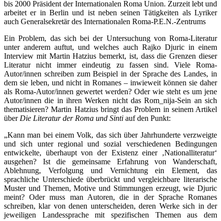
bis 2000 Präsident der Internationalen Roma Union. Zurzeit lebt und
arbeitet er in Berlin und ist neben seinen Tätigkeiten als Lyriker
auch Generalsekretär des Internationalen Roma-P.E.N.-Zentrums
Ein Problem, das sich bei der Untersuchung von Roma-Literatur
unter anderem auftut, und welches auch Rajko Djuric in einem
Interview mit Martin Hatzius bemerkt, ist, dass die Grenzen dieser
Literatur nicht immer eindeutig zu fassen sind. Viele Roma-
Autor/innen schreiben zum Beispiel in der Sprache des Landes, in
dem sie leben, und nicht in Romanes – inwieweit können sie daher
als Roma-Autor/innen gewertet werden? Oder wie steht es um jene
Autor/innen die in ihren Werken nicht das Rom_nija-Sein an sich
thematisieren? Martin Hatzius bringt das Problem in seinem Artikel
über
Die Literatur der Roma und Sinti
auf den Punkt:
„Kann man bei einem Volk, das sich über Jahrhunderte verzweigte
und sich unter regional und sozial verschiedenen Bedingungen
entwickelte, überhaupt von der Existenz einer ‚Nationalliteratur‘
ausgehen? Ist die gemeinsame Erfahrung von Wanderschaft,
Ablehnung, Verfolgung und Vernichtung ein Element, das
sprachliche Unterschiede überbrückt und vergleichbare literarische
Muster und Themen, Motive und Stimmungen erzeugt, wie Djuric
meint? Oder muss man Autoren, die in der Sprache Romanes
schreiben, klar von denen unterscheiden, deren Werke sich in der
jeweiligen Landessprache mit spezifischen Themen aus dem