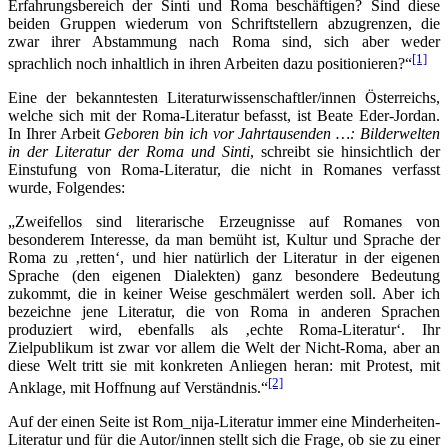
Erfahrungsbereich der Sinti und Roma beschäftigen? Sind diese
beiden Gruppen wiederum von Schriftstellern abzugrenzen, die
zwar ihrer Abstammung nach Roma sind, sich aber weder
[1]
sprachlich noch inhaltlich in ihren Arbeiten dazu positionieren?“
Eine der bekanntesten Literaturwissenschaftler/innen Österreichs,
welche sich mit der Roma-Literatur befasst, ist Beate Eder-Jordan.
In Ihrer Arbeit
Geboren bin ich vor Jahrtausenden …: Bilderwelten
in der Literatur der Roma und Sinti
, schreibt sie hinsichtlich der
Einstufung von Roma-Literatur, die nicht in Romanes verfasst
wurde, Folgendes:
„Zweifellos sind literarische Erzeugnisse auf Romanes von
besonderem Interesse, da man bemüht ist, Kultur und Sprache der
Roma zu ‚retten‘, und hier natürlich der Literatur in der eigenen
Sprache (den eigenen Dialekten) ganz besondere Bedeutung
zukommt, die in keiner Weise geschmälert werden soll. Aber ich
bezeichne jene Literatur, die von Roma in anderen Sprachen
produziert wird, ebenfalls als ‚echte Roma-Literatur‘. Ihr
Zielpublikum ist zwar vor allem die Welt der Nicht-Roma, aber an
diese Welt tritt sie mit konkreten Anliegen heran: mit Protest, mit
[2]
Anklage, mit Hoffnung auf Verständnis.“
Auf der einen Seite ist Rom_nija-Literatur immer eine Minderheiten-
Literatur und für die Autor/innen stellt sich die Frage, ob sie zu einer