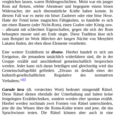
vergleichen lassen, waren Heldengeschichten. Meist war ein junger
Rom auf Reisen, erlebte Abenteuer und begegnete einem bösen
Widersacher, der auch übernatürliche Kräfte haben konnte. In
diesem Fall war es meist ein böser Zauberer oder eine böse Hexe.
Hatte der Feind keine magischen Fähigkeiten, so handelte es sich
um einen Bauern (oder Nicht-Rom), einen Grafen oder König usw.
– allesamt mit schlechten Eigenschaften, gegen die sich der Rom
behaupten musste und am Ende siegte. Diese Tradition lässt sich
zum Beispiel im Werk
Märchen der langen Nächte
von Menyhért
Lakatos finden, der eben diese Elemente verarbeitet.
Eine weitere Erzählform ist
divano
. Hierbei handelt es sich um
Ereignisse, die jemandem tatsächlich widerfahren sind, die in der
Gruppe erzählt und anschließend gemeinschaftlich besprochen
werden. Jeder kann sich daran beteiligen und gleichzeitig wird das
Gemeinschaftsgefühl gefördert. „Divano ist deshalb eines der
kulturell-gesellschaftlichen Regulative des normativen
[4]
Verhaltens.“
Garude lava
(dt. verstecktes Wort) bedeutet sinngemäß Rätsel.
Diese Rätsel dienen ebenfalls der Unterhaltung und haben keine
festgelegten Erzähltechniken, sondern werden eher spontan erzählt.
Hierbei werden nochmals zwei Formen von Rätsel unterschieden,
jene die das Wissen über die Roma-Kultur testen und jene, die das
Sprachwissen testen. Die Rätsel können aber auch in eine