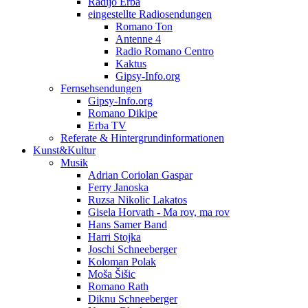
Radijo Erba
eingestellte Radiosendungen
Romano Ton
Antenne 4
Radio Romano Centro
Kaktus
Gipsy-Info.org
Fernsehsendungen
Gipsy-Info.org
Romano Dikipe
Erba TV
Referate & Hintergrundinformationen
Kunst&Kultur
Musik
Adrian Coriolan Gaspar
Ferry Janoska
Ruzsa Nikolic Lakatos
Gisela Horvath - Ma rov, ma rov
Hans Samer Band
Harri Stojka
Joschi Schneeberger
Koloman Polak
Moša Šišic
Romano Rath
Diknu Schneeberger