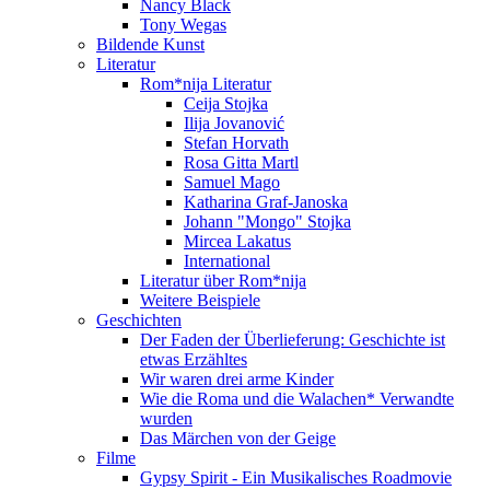
Nancy Black
Tony Wegas
Bildende Kunst
Literatur
Rom*nija Literatur
Ceija Stojka
Ilija Jovanović
Stefan Horvath
Rosa Gitta Martl
Samuel Mago
Katharina Graf-Janoska
Johann "Mongo" Stojka
Mircea Lakatus
International
Literatur über Rom*nija
Weitere Beispiele
Geschichten
Der Faden der Überlieferung: Geschichte ist
etwas Erzähltes
Wir waren drei arme Kinder
Wie die Roma und die Walachen* Verwandte
wurden
Das Märchen von der Geige
Filme
Gypsy Spirit - Ein Musikalisches Roadmovie