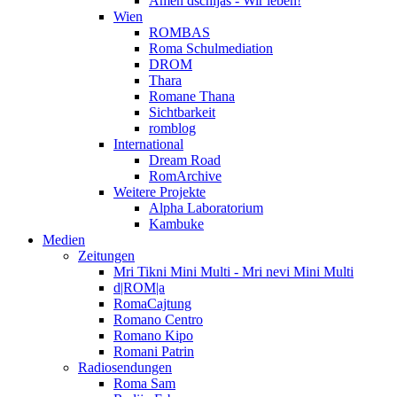
Amen dschijas - Wir leben!
Wien
ROMBAS
Roma Schulmediation
DROM
Thara
Romane Thana
Sichtbarkeit
romblog
International
Dream Road
RomArchive
Weitere Projekte
Alpha Laboratorium
Kambuke
Medien
Zeitungen
Mri Tikni Mini Multi - Mri nevi Mini Multi
d|ROM|a
RomaCajtung
Romano Centro
Romano Kipo
Romani Patrin
Radiosendungen
Roma Sam