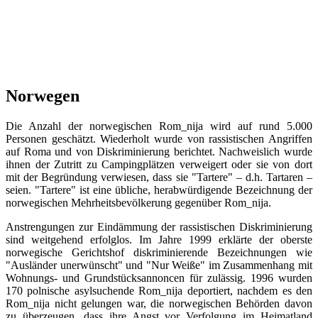
Norwegen
Die Anzahl der norwegischen Rom_nija wird auf rund 5.000
Personen geschätzt. Wiederholt wurde von rassistischen Angriffen
auf Roma und von Diskriminierung berichtet. Nachweislich wurde
ihnen der Zutritt zu Campingplätzen verweigert oder sie von dort
mit der Begründung verwiesen, dass sie "Tartere" – d.h. Tartaren –
seien. "Tartere" ist eine übliche, herabwürdigende Bezeichnung der
norwegischen Mehrheitsbevölkerung gegenüber Rom_nija.
Anstrengungen zur Eindämmung der rassistischen Diskriminierung
sind weitgehend erfolglos. Im Jahre 1999 erklärte der oberste
norwegische Gerichtshof diskriminierende Bezeichnungen wie
"Ausländer unerwünscht" und "Nur Weiße" im Zusammenhang mit
Wohnungs- und Grundstücksannoncen für zulässig. 1996 wurden
170 polnische asylsuchende Rom_nija deportiert, nachdem es den
Rom_nija nicht gelungen war, die norwegischen Behörden davon
zu überzeugen, dass ihre Angst vor Verfolgung im Heimatland