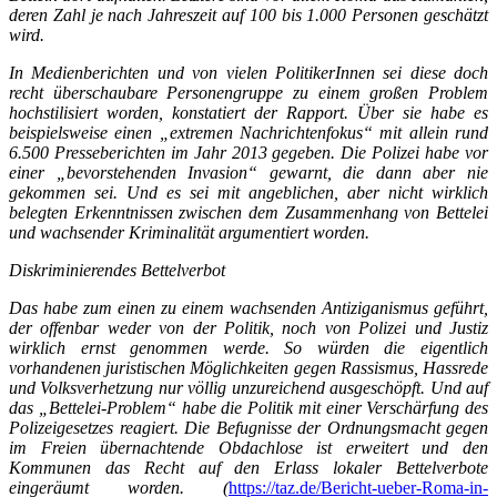
deren Zahl je nach Jahreszeit auf 100 bis 1.000 Personen geschätzt
wird.
In Medienberichten und von vielen PolitikerInnen sei diese doch
recht überschaubare Personengruppe zu einem großen Problem
hochstilisiert worden, konstatiert der Rapport. Über sie habe es
beispielsweise einen „extremen Nachrichtenfokus“ mit allein rund
6.500 Presseberichten im Jahr 2013 gegeben. Die Polizei habe vor
einer „bevorstehenden Invasion“ gewarnt, die dann aber nie
gekommen sei. Und es sei mit angeblichen, aber nicht wirklich
belegten Erkenntnissen zwischen dem Zusammenhang von Bettelei
und wachsender Kriminalität argumentiert worden.
Diskriminierendes Bettelverbot
Das habe zum einen zu einem wachsenden Antiziganismus geführt,
der offenbar weder von der Politik, noch von Polizei und Justiz
wirklich ernst genommen werde. So würden die eigentlich
vorhandenen juristischen Möglichkeiten gegen Rassismus, Hassrede
und Volksverhetzung nur völlig unzureichend ausgeschöpft. Und auf
das „Bettelei-Problem“ habe die Politik mit einer Verschärfung des
Polizeigesetzes reagiert. Die Befugnisse der Ordnungsmacht gegen
im Freien übernachtende Obdachlose ist erweitert und den
Kommunen das Recht auf den Erlass lokaler Bettelverbote
eingeräumt worden. (
https://taz.de/Bericht-ueber-Roma-in-