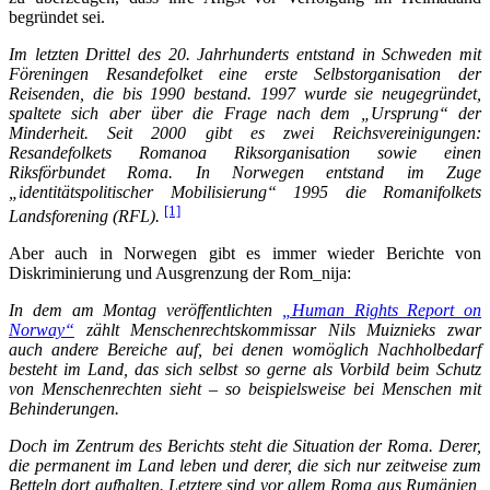
begründet sei.
Im letzten Drittel des 20. Jahrhunderts entstand in Schweden mit
Föreningen Resandefolket eine erste Selbstorganisation der
Reisenden, die bis 1990 bestand. 1997 wurde sie neugegründet,
spaltete sich aber über die Frage nach dem „Ursprung“ der
Minderheit. Seit 2000 gibt es zwei Reichsvereinigungen:
Resandefolkets Romanoa Riksorganisation sowie einen
Riksförbundet Roma. In Norwegen entstand im Zuge
„identitätspolitischer Mobilisierung“ 1995 die Romanifolkets
[1]
Landsforening (RFL).
Aber auch in Norwegen gibt es immer wieder Berichte von
Diskriminierung und Ausgrenzung der Rom_nija:
In dem am Montag veröffentlichten
„Human Rights Report on
Norway“
zählt Menschenrechtskommissar Nils Muiznieks zwar
auch andere Bereiche auf, bei denen womöglich Nachholbedarf
besteht im Land, das sich selbst so gerne als Vorbild beim Schutz
von Menschenrechten sieht – so beispielsweise bei Menschen mit
Behinderungen.
Doch im Zentrum des Berichts steht die Situation der Roma. Derer,
die permanent im Land leben und derer, die sich nur zeitweise zum
Betteln dort aufhalten. Letztere sind vor allem Roma aus Rumänien,