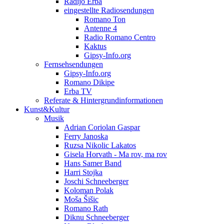
Radijo Erba
eingestellte Radiosendungen
Romano Ton
Antenne 4
Radio Romano Centro
Kaktus
Gipsy-Info.org
Fernsehsendungen
Gipsy-Info.org
Romano Dikipe
Erba TV
Referate & Hintergrundinformationen
Kunst&Kultur
Musik
Adrian Coriolan Gaspar
Ferry Janoska
Ruzsa Nikolic Lakatos
Gisela Horvath - Ma rov, ma rov
Hans Samer Band
Harri Stojka
Joschi Schneeberger
Koloman Polak
Moša Šišic
Romano Rath
Diknu Schneeberger