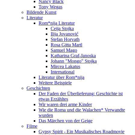
Nancy Black
Tony Wegas
Bildende Kunst
Literatur
Rom*nija Literatur
Ceija Stojka
Ilija Jovanović
Stefan Horvath
Rosa Gitta Martl
Samuel Mago
Katharina Graf-Janoska
Johann "Mongo" Stojka
Mircea Lakatus
International
Literatur über Rom*nija
Weitere Beispiele
Geschichten
Der Faden der Überlieferung: Geschichte ist
etwas Erzähltes
Wir waren drei arme Kinder
Wie die Roma und die Walachen* Verwandte
wurden
Das Märchen von der Geige
Filme
Gypsy Spirit - Ein Musikalisches Roadmovie