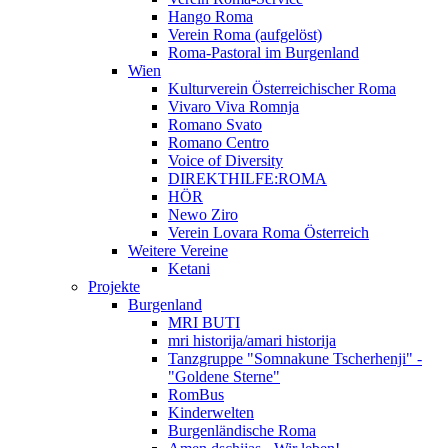
Hango Roma
Verein Roma (aufgelöst)
Roma-Pastoral im Burgenland
Wien
Kulturverein Österreichischer Roma
Vivaro Viva Romnja
Romano Svato
Romano Centro
Voice of Diversity
DIREKTHILFE:ROMA
HÖR
Newo Ziro
Verein Lovara Roma Österreich
Weitere Vereine
Ketani
Projekte
Burgenland
MRI BUTI
mri historija/amari historija
Tanzgruppe "Somnakune Tscherhenji" -
"Goldene Sterne"
RomBus
Kinderwelten
Burgenländische Roma