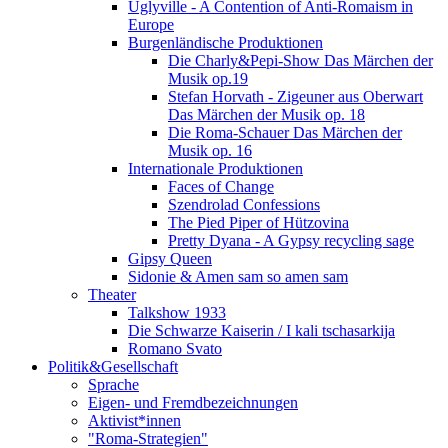
Uglyville - A Contention of Anti-Romaism in
Europe
Burgenländische Produktionen
Die Charly&Pepi-Show Das Märchen der
Musik op.19
Stefan Horvath - Zigeuner aus Oberwart
Das Märchen der Musik op. 18
Die Roma-Schauer Das Märchen der
Musik op. 16
Internationale Produktionen
Faces of Change
Szendrolad Confessions
The Pied Piper of Hützovina
Pretty Dyana - A Gypsy recycling sage
Gipsy Queen
Sidonie & Amen sam so amen sam
Theater
Talkshow 1933
Die Schwarze Kaiserin / I kali tschasarkija
Romano Svato
Politik&Gesellschaft
Sprache
Eigen- und Fremdbezeichnungen
Aktivist*innen
"Roma-Strategien"