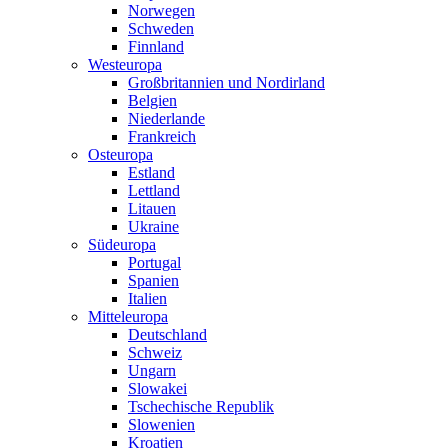
Norwegen
Schweden
Finnland
Westeuropa
Großbritannien und Nordirland
Belgien
Niederlande
Frankreich
Osteuropa
Estland
Lettland
Litauen
Ukraine
Südeuropa
Portugal
Spanien
Italien
Mitteleuropa
Deutschland
Schweiz
Ungarn
Slowakei
Tschechische Republik
Slowenien
Kroatien