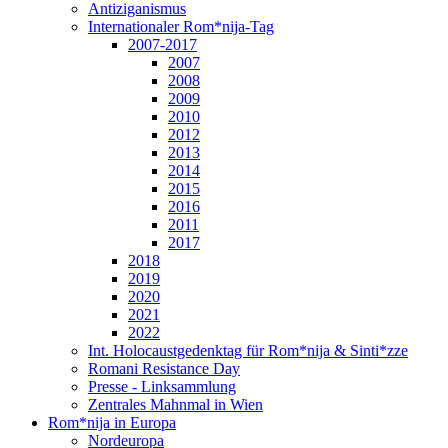
Antiziganismus
Internationaler Rom*nija-Tag
2007-2017
2007
2008
2009
2010
2012
2013
2014
2015
2016
2011
2017
2018
2019
2020
2021
2022
Int. Holocaustgedenktag für Rom*nija & Sinti*zze
Romani Resistance Day
Presse - Linksammlung
Zentrales Mahnmal in Wien
Rom*nija in Europa
Nordeuropa