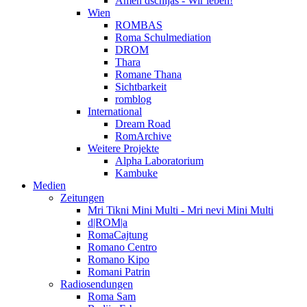
Amen dschijas - Wir leben!
Wien
ROMBAS
Roma Schulmediation
DROM
Thara
Romane Thana
Sichtbarkeit
romblog
International
Dream Road
RomArchive
Weitere Projekte
Alpha Laboratorium
Kambuke
Medien
Zeitungen
Mri Tikni Mini Multi - Mri nevi Mini Multi
d|ROM|a
RomaCajtung
Romano Centro
Romano Kipo
Romani Patrin
Radiosendungen
Roma Sam