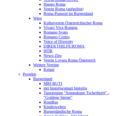
Hango Roma
Verein Roma (aufgelöst)
Roma-Pastoral im Burgenland
Wien
Kulturverein Österreichischer Roma
Vivaro Viva Romnja
Romano Svato
Romano Centro
Voice of Diversity
DIREKTHILFE:ROMA
HÖR
Newo Ziro
Verein Lovara Roma Österreich
Weitere Vereine
Ketani
Projekte
Burgenland
MRI BUTI
mri historija/amari historija
Tanzgruppe "Somnakune Tscherhenji" -
"Goldene Sterne"
RomBus
Kinderwelten
Burgenländische Roma