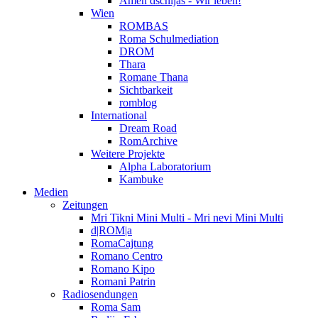
Amen dschijas - Wir leben!
Wien
ROMBAS
Roma Schulmediation
DROM
Thara
Romane Thana
Sichtbarkeit
romblog
International
Dream Road
RomArchive
Weitere Projekte
Alpha Laboratorium
Kambuke
Medien
Zeitungen
Mri Tikni Mini Multi - Mri nevi Mini Multi
d|ROM|a
RomaCajtung
Romano Centro
Romano Kipo
Romani Patrin
Radiosendungen
Roma Sam