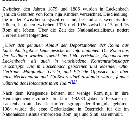
Zwischen den Jahren 1879 und 1886 wurden in Lackenbach
jährlich Geburten von Rom_nija Kindern verzeichnet. Die Siedlung,
die in der Zwischenkriegszeit entstand, bestand aus zwei bis drei
Hütten, in denen zwischen 1925 und 1936 zwischen 15 und 16
Rom_nija lebten. Über die Zeit des Nationalsozialismus notiert
Herbert Brettl folgendes:
„Über den genauen Ablauf der Deportationen der Roma aus
Lackenbach gibt es keine gesicherten Informationen. Die Roma aus
der Siedlung wurden sowohl ins 1940 errichtete ‚Zigeunerlager
Lackenbach‘ als auch in verschiedene Konzentrationslager
verschleppt. Die in Lackenbach geborenen und lebenden Otto,
Gertrude, Margarethe, Gisela, und Elfriede Opposich, die aber
nach Neckenmarkt und Großwarasdorf zuständig waren, fanden
[18]
während des Holocausts ihren Tod.“
Nach dem Kriegsende kehrten nur wenige Rom_nija in ihre
Heimatgemeinde zurück. Im Jahr 1982/83 gaben 5 Personen in
Lackenbach an, dass sie zur Volksgruppe der Rom_nija gehören.
1984 wurde die erste Gedenkstätte in Österreich für die im
Nationalsozialismus ermordeten Rom_nija und Sinti_zze enthüllt.