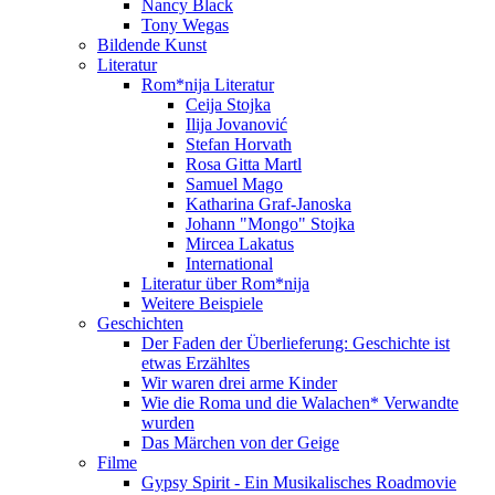
Nancy Black
Tony Wegas
Bildende Kunst
Literatur
Rom*nija Literatur
Ceija Stojka
Ilija Jovanović
Stefan Horvath
Rosa Gitta Martl
Samuel Mago
Katharina Graf-Janoska
Johann "Mongo" Stojka
Mircea Lakatus
International
Literatur über Rom*nija
Weitere Beispiele
Geschichten
Der Faden der Überlieferung: Geschichte ist
etwas Erzähltes
Wir waren drei arme Kinder
Wie die Roma und die Walachen* Verwandte
wurden
Das Märchen von der Geige
Filme
Gypsy Spirit - Ein Musikalisches Roadmovie