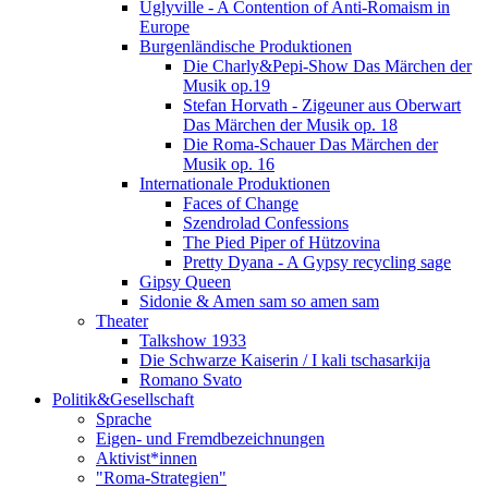
Uglyville - A Contention of Anti-Romaism in
Europe
Burgenländische Produktionen
Die Charly&Pepi-Show Das Märchen der
Musik op.19
Stefan Horvath - Zigeuner aus Oberwart
Das Märchen der Musik op. 18
Die Roma-Schauer Das Märchen der
Musik op. 16
Internationale Produktionen
Faces of Change
Szendrolad Confessions
The Pied Piper of Hützovina
Pretty Dyana - A Gypsy recycling sage
Gipsy Queen
Sidonie & Amen sam so amen sam
Theater
Talkshow 1933
Die Schwarze Kaiserin / I kali tschasarkija
Romano Svato
Politik&Gesellschaft
Sprache
Eigen- und Fremdbezeichnungen
Aktivist*innen
"Roma-Strategien"