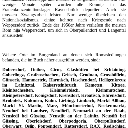
wenige Monate später wurden alle Romnija in das
Frauenkonzentrationslager Ravensbrück deportiert. Auch sie
mussten Zwangsarbeit leisten. Nur wenige überlebten den
Nationalsozialismus, einige kehrten nach Kriegsende nach
Weppersdorf zurück. Ende der 1950er Jahre verließen die meisten
Rom_nija Weppersdorf, um sich in Oberpullendorf und Langental
anzusiedeln.
Weitere Orte im Burgenland an denen sich Romasiedlungen
befanden, die im Buch näher ausgeführt werden, sind:
Dobersdorf, Doiber, Girm, Glashütten bei Schlaining,
Goberlingz, Grafenschachen, Gritsch, Grodnau, Grosshöflein,
Günseck, Hammerteic, Harmisch, Haschendorf, Heiligenkreuz
im Lafnitztal, Kaisersteinbruch, Kemeten, Kittsee,
Kleinbachselten, Kleinmürbisch, Kleinmutschen,
Kleinpetersdorf, Königsdorf, Krensdorf, Kroatisch, Ehrensdorf,
Krobotek, Kukmirn, Kulm, Liebing, Limbach, Markt Allhau,
Markt St. Martin, Marz, Mönchmeierhof, Neckenmarkt,
Neudorf bei Landsee, Neudörfl, Neumarkt an der Raab,
Neusiedl bei Güssing, Neustift an der Lafnitz, Neustift bei
Güssing, Oberloisdorf, Oberpodgoria, Oberpullendorf,
Oberwart, Oslip, Poppendorf, Rattersdorf, RAX, Redlschlag,