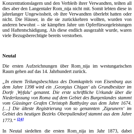
Konzentrationslagern und den Verbleib ihrer Verwandten, teilten all
dies aber den Langentaler Rom_nija nicht mit. Somit lebten diese in
jahrelanger Ungewissheit, ob ihre Verwandten überlebt hatten oder
nicht. Die Häuser, in die sie zurückkehren wollten, wurden von
anderen bewohnt – sie kämpften Jahre um Opferfürsorgeleistungen
und Haftentschädigung. Als diese endlich ausgezahlt wurde, waren
viele Bezugsberechtigte bereits verstorben.
Neutal
Die ersten Aufzeichnungen über Rom_nija im westungarischen
Raum gehen auf das 14. Jahrhundert zurück.
„In einem Teilungsbeschluss des Domkapitels von Eisenburg aus
dem Jahre 1398 wird ein ‚Georgius Chigan‘ als Grundbesitzer im
Dorfe ‚Wyfalu‘ genannt. Die erste schriftliche Urkunde über die
Niederlassung von Roma auf dem Gebiet des Burgenlandes stammt
vom Güssinger Grafen Christoph Batthyány aus dem Jahre 1674.
[…] Die älteste Registrierung von so genannten ‚Zigeunern‘ im
Gebiet des heutigen Bezirks Oberpullendorf stammt aus dem Jahre
[24]
1773.“
In Neutal siedelten die ersten Rom_nija im Jahr 1873, dabei