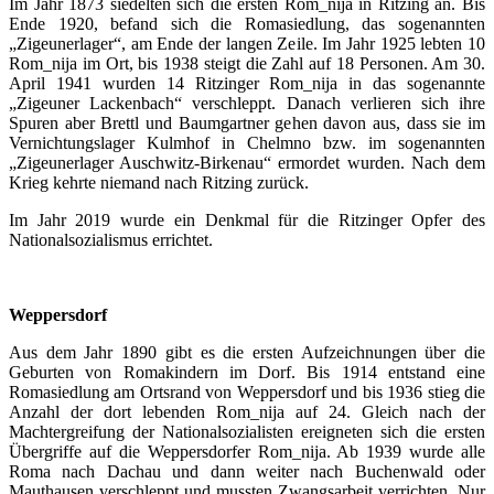
Im Jahr 1873 siedelten sich die ersten Rom_nija in Ritzing an. Bis
Ende 1920, befand sich die Romasiedlung, das sogenannten
„Zigeunerlager“, am Ende der langen Zeile. Im Jahr 1925 lebten 10
Rom_nija im Ort, bis 1938 steigt die Zahl auf 18 Personen. Am 30.
April 1941 wurden 14 Ritzinger Rom_nija in das sogenannte
„Zigeuner Lackenbach“ verschleppt. Danach verlieren sich ihre
Spuren aber Brettl und Baumgartner gehen davon aus, dass sie im
Vernichtungslager Kulmhof in Chelmno bzw. im sogenannten
„Zigeunerlager Auschwitz-Birkenau“ ermordet wurden. Nach dem
Krieg kehrte niemand nach Ritzing zurück.
Im Jahr 2019 wurde ein Denkmal für die Ritzinger Opfer des
Nationalsozialismus errichtet.
Weppersdorf
Aus dem Jahr 1890 gibt es die ersten Aufzeichnungen über die
Geburten von Romakindern im Dorf. Bis 1914 entstand eine
Romasiedlung am Ortsrand von Weppersdorf und bis 1936 stieg die
Anzahl der dort lebenden Rom_nija auf 24. Gleich nach der
Machtergreifung der Nationalsozialisten ereigneten sich die ersten
Übergriffe auf die Weppersdorfer Rom_nija. Ab 1939 wurde alle
Roma nach Dachau und dann weiter nach Buchenwald oder
Mauthausen verschleppt und mussten Zwangsarbeit verrichten. Nur