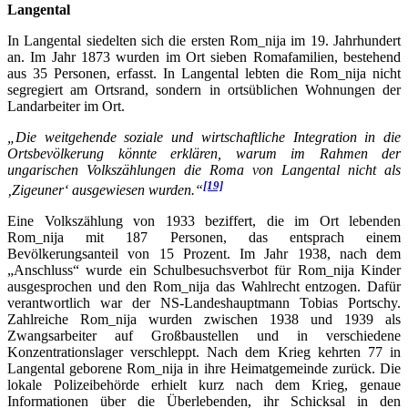
Langental
In Langental siedelten sich die ersten Rom_nija im 19. Jahrhundert
an. Im Jahr 1873 wurden im Ort sieben Romafamilien, bestehend
aus 35 Personen, erfasst. In Langental lebten die Rom_nija nicht
segregiert am Ortsrand, sondern in ortsüblichen Wohnungen der
Landarbeiter im Ort.
„Die weitgehende soziale und wirtschaftliche Integration in die
Ortsbevölkerung könnte erklären, warum im Rahmen der
ungarischen Volkszählungen die Roma von Langental nicht als
[19]
‚Zigeuner‘ ausgewiesen wurden.“
Eine Volkszählung von 1933 beziffert, die im Ort lebenden
Rom_nija mit 187 Personen, das entsprach einem
Bevölkerungsanteil von 15 Prozent. Im Jahr 1938, nach dem
„Anschluss“ wurde ein Schulbesuchsverbot für Rom_nija Kinder
ausgesprochen und den Rom_nija das Wahlrecht entzogen. Dafür
verantwortlich war der NS-Landeshauptmann Tobias Portschy.
Zahlreiche Rom_nija wurden zwischen 1938 und 1939 als
Zwangsarbeiter auf Großbaustellen und in verschiedene
Konzentrationslager verschleppt. Nach dem Krieg kehrten 77 in
Langental geborene Rom_nija in ihre Heimatgemeinde zurück. Die
lokale Polizeibehörde erhielt kurz nach dem Krieg, genaue
Informationen über die Überlebenden, ihr Schicksal in den