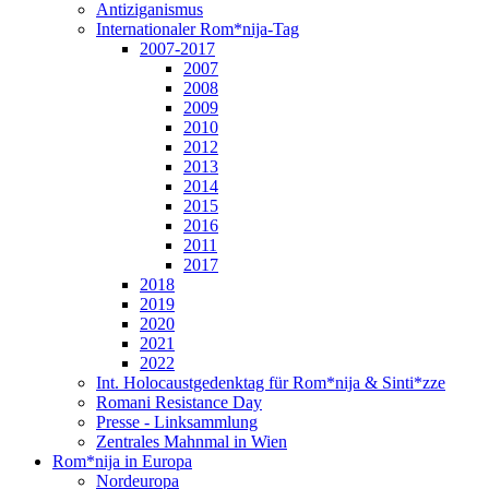
Antiziganismus
Internationaler Rom*nija-Tag
2007-2017
2007
2008
2009
2010
2012
2013
2014
2015
2016
2011
2017
2018
2019
2020
2021
2022
Int. Holocaustgedenktag für Rom*nija & Sinti*zze
Romani Resistance Day
Presse - Linksammlung
Zentrales Mahnmal in Wien
Rom*nija in Europa
Nordeuropa