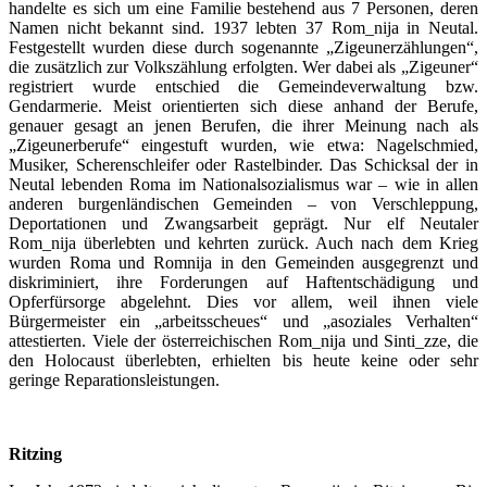
handelte es sich um eine Familie bestehend aus 7 Personen, deren
Namen nicht bekannt sind. 1937 lebten 37 Rom_nija in Neutal.
Festgestellt wurden diese durch sogenannte „Zigeunerzählungen“,
die zusätzlich zur Volkszählung erfolgten. Wer dabei als „Zigeuner“
registriert wurde entschied die Gemeindeverwaltung bzw.
Gendarmerie. Meist orientierten sich diese anhand der Berufe,
genauer gesagt an jenen Berufen, die ihrer Meinung nach als
„Zigeunerberufe“ eingestuft wurden, wie etwa: Nagelschmied,
Musiker, Scherenschleifer oder Rastelbinder. Das Schicksal der in
Neutal lebenden Roma im Nationalsozialismus war – wie in allen
anderen burgenländischen Gemeinden – von Verschleppung,
Deportationen und Zwangsarbeit geprägt. Nur elf Neutaler
Rom_nija überlebten und kehrten zurück. Auch nach dem Krieg
wurden Roma und Romnija in den Gemeinden ausgegrenzt und
diskriminiert, ihre Forderungen auf Haftentschädigung und
Opferfürsorge abgelehnt. Dies vor allem, weil ihnen viele
Bürgermeister ein „arbeitsscheues“ und „asoziales Verhalten“
attestierten. Viele der österreichischen Rom_nija und Sinti_zze, die
den Holocaust überlebten, erhielten bis heute keine oder sehr
geringe Reparationsleistungen.
Ritzing