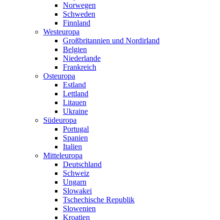
Norwegen
Schweden
Finnland
Westeuropa
Großbritannien und Nordirland
Belgien
Niederlande
Frankreich
Osteuropa
Estland
Lettland
Litauen
Ukraine
Südeuropa
Portugal
Spanien
Italien
Mitteleuropa
Deutschland
Schweiz
Ungarn
Slowakei
Tschechische Republik
Slowenien
Kroatien