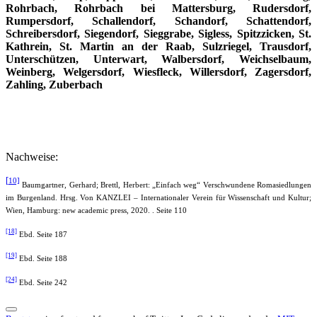
Rohrbach, Rohrbach bei Mattersburg, Rudersdorf,
Rumpersdorf, Schallendorf, Schandorf, Schattendorf,
Schreibersdorf, Siegendorf, Sieggrabe, Sigless, Spitzzicken, St.
Kathrein, St. Martin an der Raab, Sulzriegel, Trausdorf,
Unterschützen, Unterwart, Walbersdorf, Weichselbaum,
Weinberg, Welgersdorf, Wiesfleck, Willersdorf, Zagersdorf,
Zahling, Zuberbach
Nachweise:
[
10]
Baumgartner, Gerhard; Brettl, Herbert: „Einfach weg“ Verschwundene Romasiedlungen
im Burgenland. Hrsg. Von KANZLEI – Internationaler Verein für Wissenschaft und Kultur;
Wien, Hamburg: new academic press, 2020. . Seite 110
[18]
Ebd. Seite 187
[19]
Ebd. Seite 188
[24]
Ebd. Seite 242