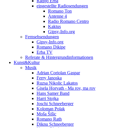
Radijo Erba
eingestellte Radiosendungen
Romano Ton
Antenne 4
Radio Romano Centro
Kaktus
Gipsy-Info.org
Fernsehsendungen
Gipsy-Info.org
Romano Dikipe
Erba TV
Referate & Hintergrundinformationen
Kunst&Kultur
Musik
Adrian Coriolan Gaspar
Ferry Janoska
Ruzsa Nikolic Lakatos
Gisela Horvath - Ma rov, ma rov
Hans Samer Band
Harri Stojka
Joschi Schneeberger
Koloman Polak
Moša Šišic
Romano Rath
Diknu Schneeberger