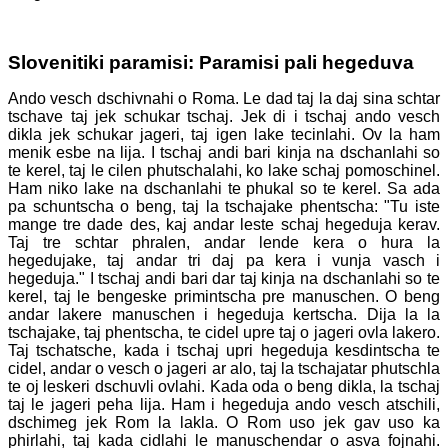
Slovenitiki paramisi: Paramisi pali hegeduva
Ando vesch dschivnahi o Roma. Le dad taj la daj sina schtar
tschave taj jek schukar tschaj. Jek di i tschaj ando vesch
dikla jek schukar jageri, taj igen lake tecinlahi. Ov la ham
menik esbe na lija. I tschaj andi bari kinja na dschanlahi so
te kerel, taj le cilen phutschalahi, ko lake schaj pomoschinel.
Ham niko lake na dschanlahi te phukal so te kerel. Sa ada
pa schuntscha o beng, taj la tschajake phentscha: "Tu iste
mange tre dade des, kaj andar leste schaj hegeduja kerav.
Taj tre schtar phralen, andar lende kera o hura la
hegedujake, taj andar tri daj pa kera i vunja vasch i
hegeduja." I tschaj andi bari dar taj kinja na dschanlahi so te
kerel, taj le bengeske primintscha pre manuschen. O beng
andar lakere manuschen i hegeduja kertscha. Dija la la
tschajake, taj phentscha, te cidel upre taj o jageri ovla lakero.
Taj tschatsche, kada i tschaj upri hegeduja kesdintscha te
cidel, andar o vesch o jageri ar alo, taj la tschajatar phutschla
te oj leskeri dschuvli ovlahi. Kada oda o beng dikla, la tschaj
taj le jageri peha lija. Ham i hegeduja ando vesch atschili,
dschimeg jek Rom la lakla. O Rom uso jek gav uso ka
phirlahi, taj kada cidlahi le manuschendar o asva fojnahi.