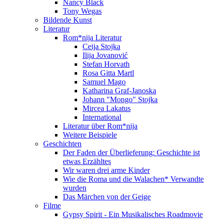
Nancy Black
Tony Wegas
Bildende Kunst
Literatur
Rom*nija Literatur
Ceija Stojka
Ilija Jovanović
Stefan Horvath
Rosa Gitta Martl
Samuel Mago
Katharina Graf-Janoska
Johann "Mongo" Stojka
Mircea Lakatus
International
Literatur über Rom*nija
Weitere Beispiele
Geschichten
Der Faden der Überlieferung: Geschichte ist
etwas Erzähltes
Wir waren drei arme Kinder
Wie die Roma und die Walachen* Verwandte
wurden
Das Märchen von der Geige
Filme
Gypsy Spirit - Ein Musikalisches Roadmovie