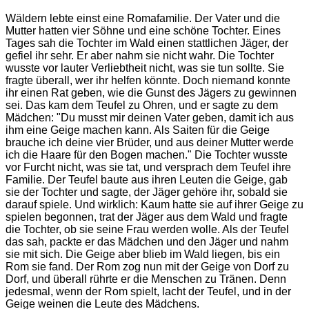
Wäldern lebte einst eine Romafamilie. Der Vater und die
Mutter hatten vier Söhne und eine schöne Tochter. Eines
Tages sah die Tochter im Wald einen stattlichen Jäger, der
gefiel ihr sehr. Er aber nahm sie nicht wahr. Die Tochter
wusste vor lauter Verliebtheit nicht, was sie tun sollte. Sie
fragte überall, wer ihr helfen könnte. Doch niemand konnte
ihr einen Rat geben, wie die Gunst des Jägers zu gewinnen
sei. Das kam dem Teufel zu Ohren, und er sagte zu dem
Mädchen: "Du musst mir deinen Vater geben, damit ich aus
ihm eine Geige machen kann. Als Saiten für die Geige
brauche ich deine vier Brüder, und aus deiner Mutter werde
ich die Haare für den Bogen machen." Die Tochter wusste
vor Furcht nicht, was sie tat, und versprach dem Teufel ihre
Familie. Der Teufel baute aus ihren Leuten die Geige, gab
sie der Tochter und sagte, der Jäger gehöre ihr, sobald sie
darauf spiele. Und wirklich: Kaum hatte sie auf ihrer Geige zu
spielen begonnen, trat der Jäger aus dem Wald und fragte
die Tochter, ob sie seine Frau werden wolle. Als der Teufel
das sah, packte er das Mädchen und den Jäger und nahm
sie mit sich. Die Geige aber blieb im Wald liegen, bis ein
Rom sie fand. Der Rom zog nun mit der Geige von Dorf zu
Dorf, und überall rührte er die Menschen zu Tränen. Denn
jedesmal, wenn der Rom spielt, lacht der Teufel, und in der
Geige weinen die Leute des Mädchens.