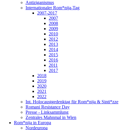
Antiziganismus
Internationaler Rom*nija-Tag
2007-2017
2007
2008
2009
2010
2012
2013
2014
2015
2016
2011
2017
2018
2019
2020
2021
2022
Int. Holocaustgedenktag für Rom*nija & Sinti*zze
Romani Resistance Day
Presse - Linksammlung
Zentrales Mahnmal in Wien
Rom*nija in Europa
Nordeuropa