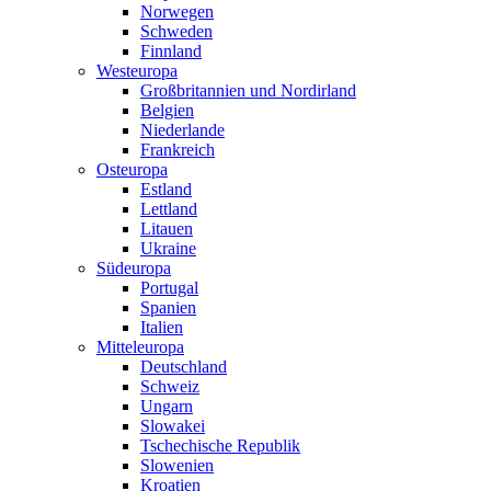
Norwegen
Schweden
Finnland
Westeuropa
Großbritannien und Nordirland
Belgien
Niederlande
Frankreich
Osteuropa
Estland
Lettland
Litauen
Ukraine
Südeuropa
Portugal
Spanien
Italien
Mitteleuropa
Deutschland
Schweiz
Ungarn
Slowakei
Tschechische Republik
Slowenien
Kroatien