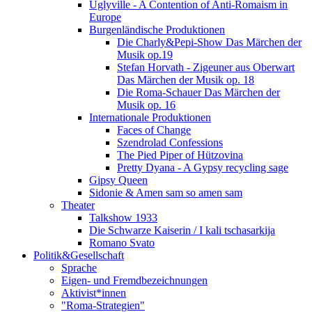
Uglyville - A Contention of Anti-Romaism in
Europe
Burgenländische Produktionen
Die Charly&Pepi-Show Das Märchen der
Musik op.19
Stefan Horvath - Zigeuner aus Oberwart
Das Märchen der Musik op. 18
Die Roma-Schauer Das Märchen der
Musik op. 16
Internationale Produktionen
Faces of Change
Szendrolad Confessions
The Pied Piper of Hützovina
Pretty Dyana - A Gypsy recycling sage
Gipsy Queen
Sidonie & Amen sam so amen sam
Theater
Talkshow 1933
Die Schwarze Kaiserin / I kali tschasarkija
Romano Svato
Politik&Gesellschaft
Sprache
Eigen- und Fremdbezeichnungen
Aktivist*innen
"Roma-Strategien"