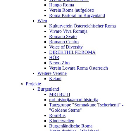
Hango Roma
Verein Roma (aufgelöst)
Roma-Pastoral im Burgenland
Wien
Kulturverein Österreichischer Roma
Vivaro Viva Romnja
Romano Svato
Romano Centro
Voice of Diversity
DIREKTHILFE:ROMA
HÖR
Newo Ziro
Verein Lovara Roma Österreich
Weitere Vereine
Ketani
Projekte
Burgenland
MRI BUTI
mri historija/amari historija
Tanzgruppe "Somnakune Tscherhenji" -
"Goldene Sterne"
RomBus
Kinderwelten
Burgenländische Roma