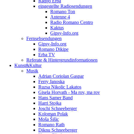
Radijo Erba
eingestellte Radiosendungen
Romano Ton
Antenne 4
Radio Romano Centro
Kaktus
Gipsy-Info.org
Fernsehsendungen
Gipsy-Info.org
Romano Dikipe
Erba TV
Referate & Hintergrundinformationen
Kunst&Kultur
Musik
Adrian Coriolan Gaspar
Ferry Janoska
Ruzsa Nikolic Lakatos
Gisela Horvath - Ma rov, ma rov
Hans Samer Band
Harri Stojka
Joschi Schneeberger
Koloman Polak
Moša Šišic
Romano Rath
Diknu Schneeberger