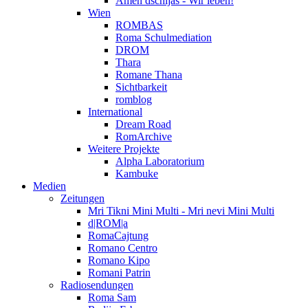
Amen dschijas - Wir leben!
Wien
ROMBAS
Roma Schulmediation
DROM
Thara
Romane Thana
Sichtbarkeit
romblog
International
Dream Road
RomArchive
Weitere Projekte
Alpha Laboratorium
Kambuke
Medien
Zeitungen
Mri Tikni Mini Multi - Mri nevi Mini Multi
d|ROM|a
RomaCajtung
Romano Centro
Romano Kipo
Romani Patrin
Radiosendungen
Roma Sam