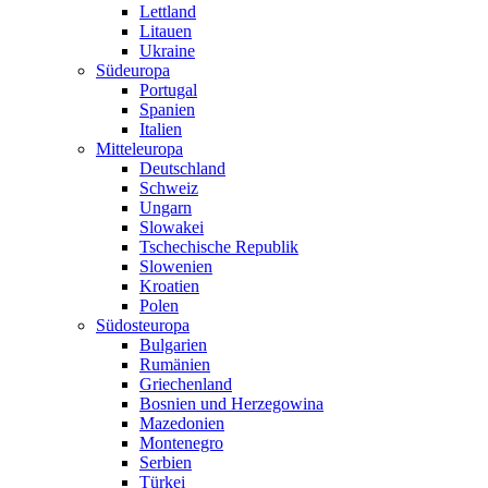
Lettland
Litauen
Ukraine
Südeuropa
Portugal
Spanien
Italien
Mitteleuropa
Deutschland
Schweiz
Ungarn
Slowakei
Tschechische Republik
Slowenien
Kroatien
Polen
Südosteuropa
Bulgarien
Rumänien
Griechenland
Bosnien und Herzegowina
Mazedonien
Montenegro
Serbien
Türkei