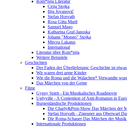
Rom*nija Literatur
Ceija Stojka
Ilija Jovanović
Stefan Horvath
Rosa Gitta Martl
Samuel Mago
Katharina Graf-Janoska
Johann "Mongo" Stojka
Mircea Lakatus
International
Literatur über Rom*nija
Weitere Beispiele
Geschichten
Der Faden der Überlieferung: Geschichte ist etwas
Wir waren drei arme Kinder
Wie die Roma und die Walachen* Verwandte wur
Das Märchen von der Geige
Filme
Gypsy Spirit - Ein Musikalisches Roadmovie
Uglyville - A Contention of Anti-Romaism in Eur
Burgenländische Produktionen
Die Charly&Pepi-Show Das Märchen der M
Stefan Horvath - Zigeuner aus Oberwart Da
Die Roma-Schauer Das Märchen der Musik 
Internationale Produktionen