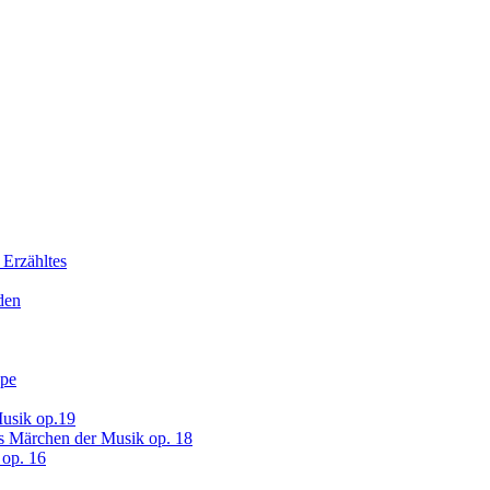
 Erzähltes
den
ope
usik op.19
s Märchen der Musik op. 18
op. 16