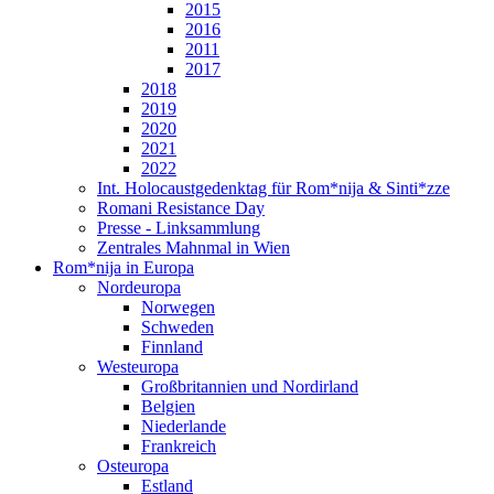
2015
2016
2011
2017
2018
2019
2020
2021
2022
Int. Holocaustgedenktag für Rom*nija & Sinti*zze
Romani Resistance Day
Presse - Linksammlung
Zentrales Mahnmal in Wien
Rom*nija in Europa
Nordeuropa
Norwegen
Schweden
Finnland
Westeuropa
Großbritannien und Nordirland
Belgien
Niederlande
Frankreich
Osteuropa
Estland