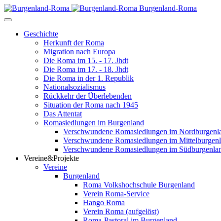
Burgenland-Roma
Geschichte
Herkunft der Roma
Migration nach Europa
Die Roma im 15. - 17. Jhdt
Die Roma im 17. - 18. Jhdt
Die Roma in der 1. Republik
Nationalsozialismus
Rückkehr der Überlebenden
Situation der Roma nach 1945
Das Attentat
Romasiedlungen im Burgenland
Verschwundene Romasiedlungen im Nordburgenl
Verschwundene Romasiedlungen im Mittelburgen
Verschwundene Romasiedlungen im Südburgenla
Vereine&Projekte
Vereine
Burgenland
Roma Volkshochschule Burgenland
Verein Roma-Service
Hango Roma
Verein Roma (aufgelöst)
Roma-Pastoral im Burgenland