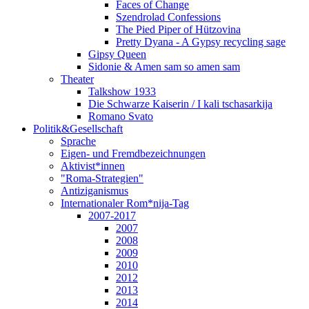
Faces of Change
Szendrolad Confessions
The Pied Piper of Hützovina
Pretty Dyana - A Gypsy recycling sage
Gipsy Queen
Sidonie & Amen sam so amen sam
Theater
Talkshow 1933
Die Schwarze Kaiserin / I kali tschasarkija
Romano Svato
Politik&Gesellschaft
Sprache
Eigen- und Fremdbezeichnungen
Aktivist*innen
"Roma-Strategien"
Antiziganismus
Internationaler Rom*nija-Tag
2007-2017
2007
2008
2009
2010
2012
2013
2014