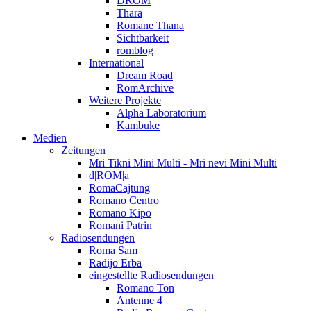
DROM
Thara
Romane Thana
Sichtbarkeit
romblog
International
Dream Road
RomArchive
Weitere Projekte
Alpha Laboratorium
Kambuke
Medien
Zeitungen
Mri Tikni Mini Multi - Mri nevi Mini Multi
d|ROM|a
RomaCajtung
Romano Centro
Romano Kipo
Romani Patrin
Radiosendungen
Roma Sam
Radijo Erba
eingestellte Radiosendungen
Romano Ton
Antenne 4