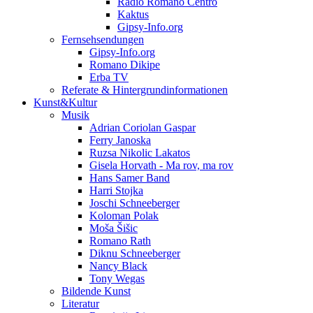
Radio Romano Centro
Kaktus
Gipsy-Info.org
Fernsehsendungen
Gipsy-Info.org
Romano Dikipe
Erba TV
Referate & Hintergrundinformationen
Kunst&Kultur
Musik
Adrian Coriolan Gaspar
Ferry Janoska
Ruzsa Nikolic Lakatos
Gisela Horvath - Ma rov, ma rov
Hans Samer Band
Harri Stojka
Joschi Schneeberger
Koloman Polak
Moša Šišic
Romano Rath
Diknu Schneeberger
Nancy Black
Tony Wegas
Bildende Kunst
Literatur