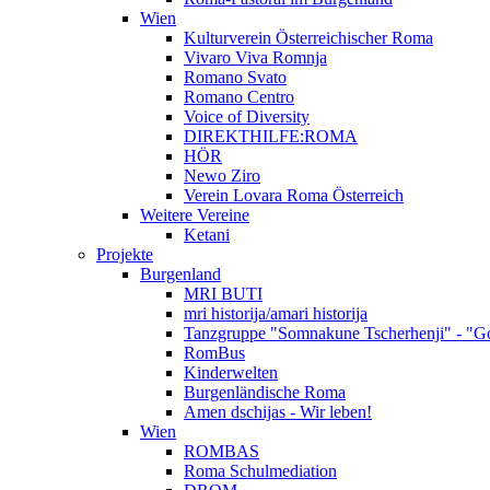
Wien
Kulturverein Österreichischer Roma
Vivaro Viva Romnja
Romano Svato
Romano Centro
Voice of Diversity
DIREKTHILFE:ROMA
HÖR
Newo Ziro
Verein Lovara Roma Österreich
Weitere Vereine
Ketani
Projekte
Burgenland
MRI BUTI
mri historija/amari historija
Tanzgruppe "Somnakune Tscherhenji" - "Go
RomBus
Kinderwelten
Burgenländische Roma
Amen dschijas - Wir leben!
Wien
ROMBAS
Roma Schulmediation