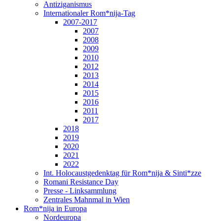
Antiziganismus
Internationaler Rom*nija-Tag
2007-2017
2007
2008
2009
2010
2012
2013
2014
2015
2016
2011
2017
2018
2019
2020
2021
2022
Int. Holocaustgedenktag für Rom*nija & Sinti*zze
Romani Resistance Day
Presse - Linksammlung
Zentrales Mahnmal in Wien
Rom*nija in Europa
Nordeuropa