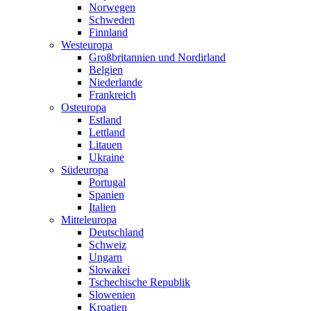
Norwegen
Schweden
Finnland
Westeuropa
Großbritannien und Nordirland
Belgien
Niederlande
Frankreich
Osteuropa
Estland
Lettland
Litauen
Ukraine
Südeuropa
Portugal
Spanien
Italien
Mitteleuropa
Deutschland
Schweiz
Ungarn
Slowakei
Tschechische Republik
Slowenien
Kroatien