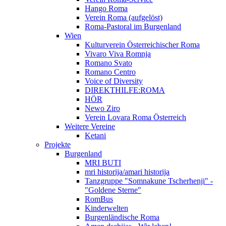
Hango Roma
Verein Roma (aufgelöst)
Roma-Pastoral im Burgenland
Wien
Kulturverein Österreichischer Roma
Vivaro Viva Romnja
Romano Svato
Romano Centro
Voice of Diversity
DIREKTHILFE:ROMA
HÖR
Newo Ziro
Verein Lovara Roma Österreich
Weitere Vereine
Ketani
Projekte
Burgenland
MRI BUTI
mri historija/amari historija
Tanzgruppe "Somnakune Tscherhenji" -
"Goldene Sterne"
RomBus
Kinderwelten
Burgenländische Roma