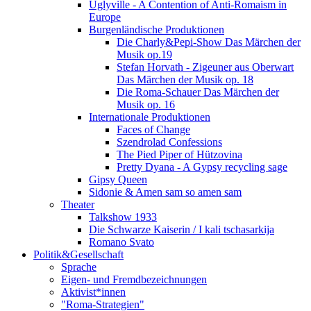
Uglyville - A Contention of Anti-Romaism in
Europe
Burgenländische Produktionen
Die Charly&Pepi-Show Das Märchen der
Musik op.19
Stefan Horvath - Zigeuner aus Oberwart
Das Märchen der Musik op. 18
Die Roma-Schauer Das Märchen der
Musik op. 16
Internationale Produktionen
Faces of Change
Szendrolad Confessions
The Pied Piper of Hützovina
Pretty Dyana - A Gypsy recycling sage
Gipsy Queen
Sidonie & Amen sam so amen sam
Theater
Talkshow 1933
Die Schwarze Kaiserin / I kali tschasarkija
Romano Svato
Politik&Gesellschaft
Sprache
Eigen- und Fremdbezeichnungen
Aktivist*innen
"Roma-Strategien"