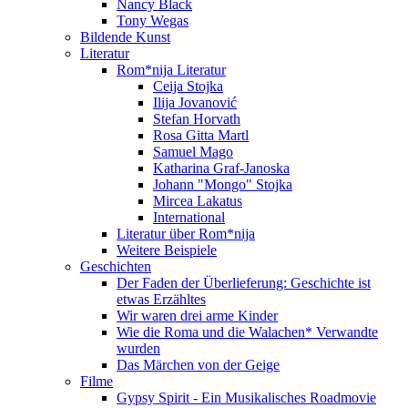
Nancy Black
Tony Wegas
Bildende Kunst
Literatur
Rom*nija Literatur
Ceija Stojka
Ilija Jovanović
Stefan Horvath
Rosa Gitta Martl
Samuel Mago
Katharina Graf-Janoska
Johann "Mongo" Stojka
Mircea Lakatus
International
Literatur über Rom*nija
Weitere Beispiele
Geschichten
Der Faden der Überlieferung: Geschichte ist
etwas Erzähltes
Wir waren drei arme Kinder
Wie die Roma und die Walachen* Verwandte
wurden
Das Märchen von der Geige
Filme
Gypsy Spirit - Ein Musikalisches Roadmovie