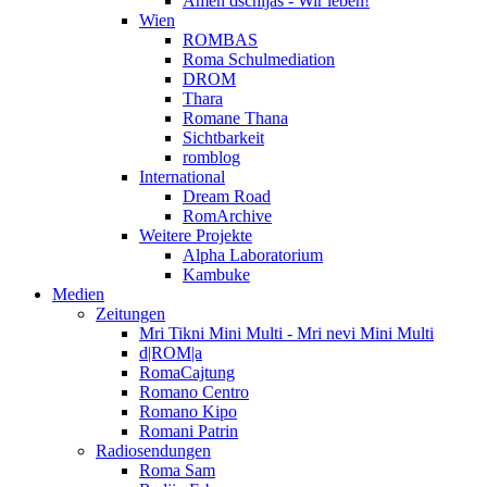
Amen dschijas - Wir leben!
Wien
ROMBAS
Roma Schulmediation
DROM
Thara
Romane Thana
Sichtbarkeit
romblog
International
Dream Road
RomArchive
Weitere Projekte
Alpha Laboratorium
Kambuke
Medien
Zeitungen
Mri Tikni Mini Multi - Mri nevi Mini Multi
d|ROM|a
RomaCajtung
Romano Centro
Romano Kipo
Romani Patrin
Radiosendungen
Roma Sam