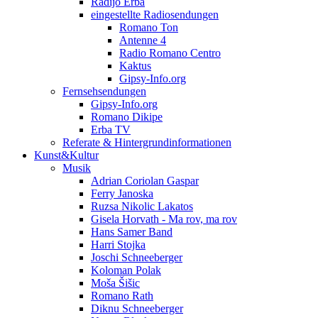
Radijo Erba
eingestellte Radiosendungen
Romano Ton
Antenne 4
Radio Romano Centro
Kaktus
Gipsy-Info.org
Fernsehsendungen
Gipsy-Info.org
Romano Dikipe
Erba TV
Referate & Hintergrundinformationen
Kunst&Kultur
Musik
Adrian Coriolan Gaspar
Ferry Janoska
Ruzsa Nikolic Lakatos
Gisela Horvath - Ma rov, ma rov
Hans Samer Band
Harri Stojka
Joschi Schneeberger
Koloman Polak
Moša Šišic
Romano Rath
Diknu Schneeberger