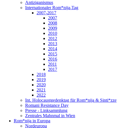
Antiziganismus
Internationaler Rom*nija-Tag
2007-2017
2007
2008
2009
2010
2012
2013
2014
2015
2016
2011
2017
2018
2019
2020
2021
2022
Int. Holocaustgedenktag für Rom*nija & Sinti*zze
Romani Resistance Day
Presse - Linksammlung
Zentrales Mahnmal in Wien
Rom*nija in Europa
Nordeuropa