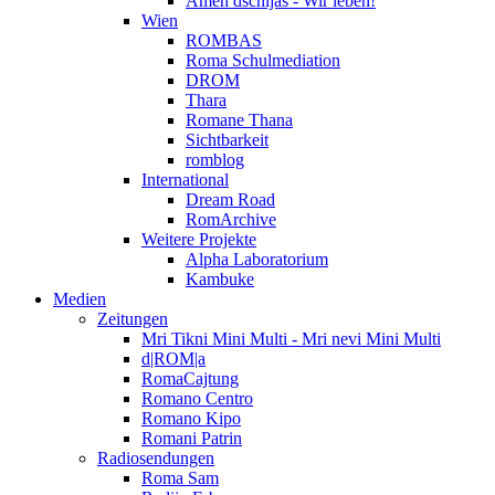
Amen dschijas - Wir leben!
Wien
ROMBAS
Roma Schulmediation
DROM
Thara
Romane Thana
Sichtbarkeit
romblog
International
Dream Road
RomArchive
Weitere Projekte
Alpha Laboratorium
Kambuke
Medien
Zeitungen
Mri Tikni Mini Multi - Mri nevi Mini Multi
d|ROM|a
RomaCajtung
Romano Centro
Romano Kipo
Romani Patrin
Radiosendungen
Roma Sam