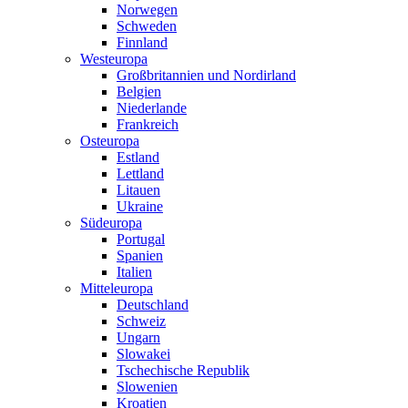
Norwegen
Schweden
Finnland
Westeuropa
Großbritannien und Nordirland
Belgien
Niederlande
Frankreich
Osteuropa
Estland
Lettland
Litauen
Ukraine
Südeuropa
Portugal
Spanien
Italien
Mitteleuropa
Deutschland
Schweiz
Ungarn
Slowakei
Tschechische Republik
Slowenien
Kroatien