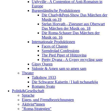
Uglyville - A Contention of Anti-Romaism in
Europe
Burgenländische Produktionen
Die Charly&Pepi-Show Das Märchen der
Musik op.19
Stefan Horvath - Zigeuner aus Oberwart
Das Märchen der Musik op. 18
Die Roma-Schauer Das Märchen der
Musik op. 16
Internationale Produktionen
Faces of Change
Szendrolad Confessions
The Pied Piper of Hützovina
Pretty Dyana - A Gypsy recycling sage
Gipsy Queen
Sidonie & Amen sam so amen sam
Theater
Talkshow 1933
Die Schwarze Kaiserin / I kali tschasarkija
Romano Svato
Politik&Gesellschaft
Sprache
Eigen- und Fremdbezeichnungen
Aktivist*innen
"Roma-Strategien"