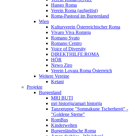
Hango Roma
Verein Roma (aufgelöst)
Roma-Pastoral im Burgenland
Wien
Kulturverein Österreichischer Roma
Vivaro Viva Romnja
Romano Svato
Romano Centro
Voice of Diversity
DIREKTHILFE:ROMA
HÖR
Newo Ziro
Verein Lovara Roma Österreich
Weitere Vereine
Ketani
Projekte
Burgenland
MRI BUTI
mri historija/amari historija
Tanzgruppe "Somnakune Tscherhenji" -
"Goldene Sterne"
RomBus
Kinderwelten
Burgenländische Roma