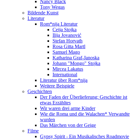
Nancy Black
Tony Wegas
Bildende Kunst
Literatur
Rom*nija Literatur
Ceija Stojka
Ilija Jovanović
Stefan Horvath
Rosa Gitta Martl
Samuel Mago
Katharina Graf-Janoska
Johann "Mongo" Stojka
Mircea Lakatus
International
Literatur über Rom*nija
Weitere Beispiele
Geschichten
Der Faden der Überlieferung: Geschichte ist
etwas Erzähltes
Wir waren drei arme Kinder
Wie die Roma und die Walachen* Verwandte
wurden
Das Märchen von der Geige
Filme
Gypsy Spirit - Ein Musikalisches Roadmovie