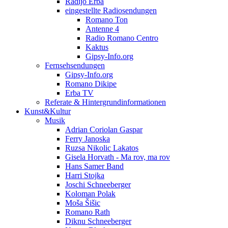
Radijo Erba
eingestellte Radiosendungen
Romano Ton
Antenne 4
Radio Romano Centro
Kaktus
Gipsy-Info.org
Fernsehsendungen
Gipsy-Info.org
Romano Dikipe
Erba TV
Referate & Hintergrundinformationen
Kunst&Kultur
Musik
Adrian Coriolan Gaspar
Ferry Janoska
Ruzsa Nikolic Lakatos
Gisela Horvath - Ma rov, ma rov
Hans Samer Band
Harri Stojka
Joschi Schneeberger
Koloman Polak
Moša Šišic
Romano Rath
Diknu Schneeberger