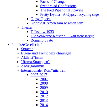
Faces of Change
Szendrolad Confessions
The Pied Piper of Hützovina
Pretty Dyana - A Gypsy recycling sage
Gipsy Queen
Sidonie & Amen sam so amen sam
Theater
Talkshow 1933
Die Schwarze Kaiserin / I kali tschasarkija
Romano Svato
Politik&Gesellschaft
Sprache
Eigen- und Fremdbezeichnungen
Aktivist*innen
"Roma-Strategien"
Antiziganismus
Internationaler Rom*nija-Tag
2007-2017
2007
2008
2009
2010
2012
2013
2014