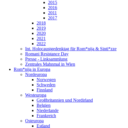
2015
2016
2011
2017
2018
2019
2020
2021
2022
Int. Holocaustgedenktag für Rom*nija & Sinti*zze
Romani Resistance Day
Presse - Linksammlung
Zentrales Mahnmal in Wien
Rom*nija in Europa
Nordeuropa
Norwegen
Schweden
Finnland
Westeuropa
Großbritannien und Nordirland
Belgien
Niederlande
Frankreich
Osteuropa
Estland