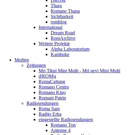
DROM
Thara
Romane Thana
Sichtbarkeit
romblog
International
Dream Road
RomArchive
Weitere Projekte
Alpha Laboratorium
Kambuke
Medien
Zeitungen
Mri Tikni Mini Multi - Mri nevi Mini Multi
d|ROM|a
RomaCajtung
Romano Centro
Romano Kipo
Romani Patrin
Radiosendungen
Roma Sam
Radijo Erba
eingestellte Radiosendungen
Romano Ton
Antenne 4