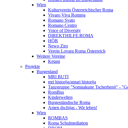
Wien
Kulturverein Österreichischer Roma
Vivaro Viva Romnja
Romano Svato
Romano Centro
Voice of Diversity
DIREKTHILFE:ROMA
HÖR
Newo Ziro
Verein Lovara Roma Österreich
Weitere Vereine
Ketani
Projekte
Burgenland
MRI BUTI
mri historija/amari historija
Tanzgruppe "Somnakune Tscherhenji" - "Go
RomBus
Kinderwelten
Burgenländische Roma
Amen dschijas - Wir leben!
Wien
ROMBAS
Roma Schulmediation