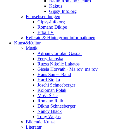
Radio Romano Centro
Kaktus
Gipsy-Info.org
Fernsehsendungen
Gipsy-Info.org
Romano Dikipe
Erba TV
Referate & Hintergrundinformationen
Kunst&Kultur
Musik
Adrian Coriolan Gaspar
Ferry Janoska
Ruzsa Nikolic Lakatos
Gisela Horvath - Ma rov, ma rov
Hans Samer Band
Harri Stojka
Joschi Schneeberger
Koloman Polak
Moša Šišic
Romano Rath
Diknu Schneeberger
Nancy Black
Tony Wegas
Bildende Kunst
Literatur