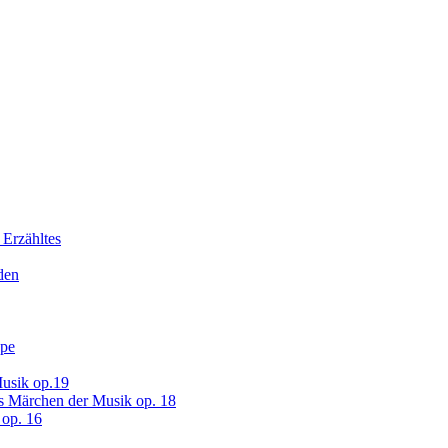
 Erzähltes
den
ope
usik op.19
s Märchen der Musik op. 18
op. 16