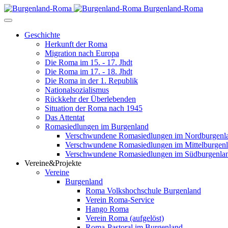
Burgenland-Roma
Geschichte
Herkunft der Roma
Migration nach Europa
Die Roma im 15. - 17. Jhdt
Die Roma im 17. - 18. Jhdt
Die Roma in der 1. Republik
Nationalsozialismus
Rückkehr der Überlebenden
Situation der Roma nach 1945
Das Attentat
Romasiedlungen im Burgenland
Verschwundene Romasiedlungen im Nordburgenl
Verschwundene Romasiedlungen im Mittelburgen
Verschwundene Romasiedlungen im Südburgenla
Vereine&Projekte
Vereine
Burgenland
Roma Volkshochschule Burgenland
Verein Roma-Service
Hango Roma
Verein Roma (aufgelöst)
Roma-Pastoral im Burgenland