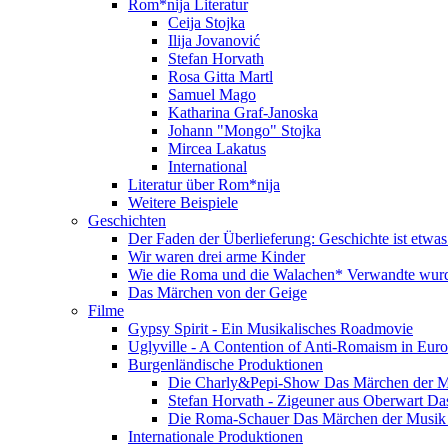
Rom*nija Literatur
Ceija Stojka
Ilija Jovanović
Stefan Horvath
Rosa Gitta Martl
Samuel Mago
Katharina Graf-Janoska
Johann "Mongo" Stojka
Mircea Lakatus
International
Literatur über Rom*nija
Weitere Beispiele
Geschichten
Der Faden der Überlieferung: Geschichte ist etwas
Wir waren drei arme Kinder
Wie die Roma und die Walachen* Verwandte wur
Das Märchen von der Geige
Filme
Gypsy Spirit - Ein Musikalisches Roadmovie
Uglyville - A Contention of Anti-Romaism in Eur
Burgenländische Produktionen
Die Charly&Pepi-Show Das Märchen der M
Stefan Horvath - Zigeuner aus Oberwart Da
Die Roma-Schauer Das Märchen der Musik 
Internationale Produktionen