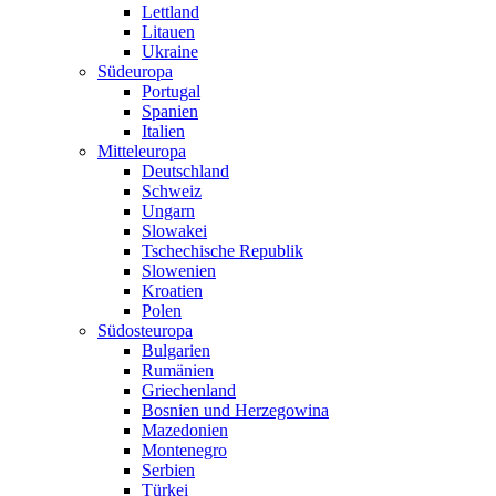
Lettland
Litauen
Ukraine
Südeuropa
Portugal
Spanien
Italien
Mitteleuropa
Deutschland
Schweiz
Ungarn
Slowakei
Tschechische Republik
Slowenien
Kroatien
Polen
Südosteuropa
Bulgarien
Rumänien
Griechenland
Bosnien und Herzegowina
Mazedonien
Montenegro
Serbien
Türkei