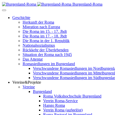
Burgenland-Roma
Geschichte
Herkunft der Roma
Migration nach Europa
Die Roma im 15. - 17. Jhdt
Die Roma im 17. - 18. Jhdt
Die Roma in der 1. Republik
Nationalsozialismus
Rückkehr der Überlebenden
Situation der Roma nach 1945
Das Attentat
Romasiedlungen im Burgenland
Verschwundene Romasiedlungen im Nordburgenl
Verschwundene Romasiedlungen im Mittelburgen
Verschwundene Romasiedlungen im Südburgenla
Vereine&Projekte
Vereine
Burgenland
Roma Volkshochschule Burgenland
Verein Roma-Service
Hango Roma
Verein Roma (aufgelöst)
Roma-Pastoral im Burgenland