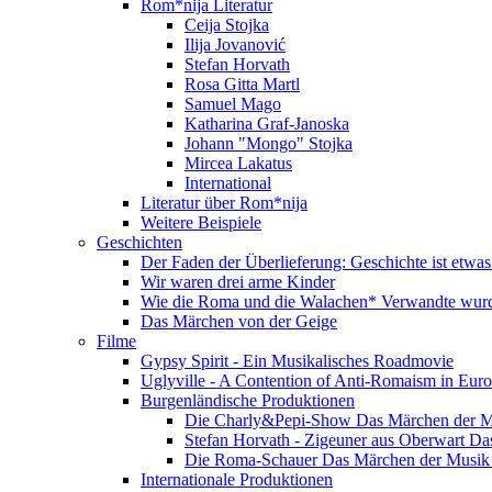
Rom*nija Literatur
Ceija Stojka
Ilija Jovanović
Stefan Horvath
Rosa Gitta Martl
Samuel Mago
Katharina Graf-Janoska
Johann "Mongo" Stojka
Mircea Lakatus
International
Literatur über Rom*nija
Weitere Beispiele
Geschichten
Der Faden der Überlieferung: Geschichte ist etwas
Wir waren drei arme Kinder
Wie die Roma und die Walachen* Verwandte wur
Das Märchen von der Geige
Filme
Gypsy Spirit - Ein Musikalisches Roadmovie
Uglyville - A Contention of Anti-Romaism in Eur
Burgenländische Produktionen
Die Charly&Pepi-Show Das Märchen der M
Stefan Horvath - Zigeuner aus Oberwart Da
Die Roma-Schauer Das Märchen der Musik 
Internationale Produktionen