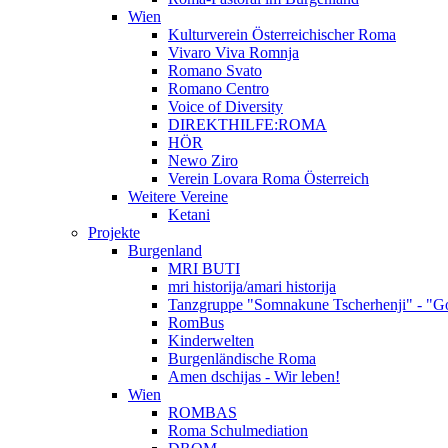
Wien
Kulturverein Österreichischer Roma
Vivaro Viva Romnja
Romano Svato
Romano Centro
Voice of Diversity
DIREKTHILFE:ROMA
HÖR
Newo Ziro
Verein Lovara Roma Österreich
Weitere Vereine
Ketani
Projekte
Burgenland
MRI BUTI
mri historija/amari historija
Tanzgruppe "Somnakune Tscherhenji" - "Go
RomBus
Kinderwelten
Burgenländische Roma
Amen dschijas - Wir leben!
Wien
ROMBAS
Roma Schulmediation