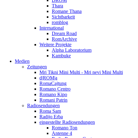
DROM
Thara
Romane Thana
Sichtbarkeit
romblog
International
Dream Road
RomArchive
Weitere Projekte
Alpha Laboratorium
Kambuke
Medien
Zeitungen
Mri Tikni Mini Multi - Mri nevi Mini Multi
d|ROM|a
RomaCajtung
Romano Centro
Romano Kipo
Romani Patrin
Radiosendungen
Roma Sam
Radijo Erba
eingestellte Radiosendungen
Romano Ton
Antenne 4