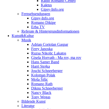
Radio Romano Centro
Kaktus
Gipsy-Info.org
Fernsehsendungen
Gipsy-Info.org
Romano Dikipe
Erba TV
Referate & Hintergrundinformationen
Kunst&Kultur
Musik
Adrian Coriolan Gaspar
Ferry Janoska
Ruzsa Nikolic Lakatos
Gisela Horvath - Ma rov, ma rov
Hans Samer Band
Harri Stojka
Joschi Schneeberger
Koloman Polak
Moša Šišic
Romano Rath
Diknu Schneeberger
Nancy Black
Tony Wegas
Bildende Kunst
Literatur