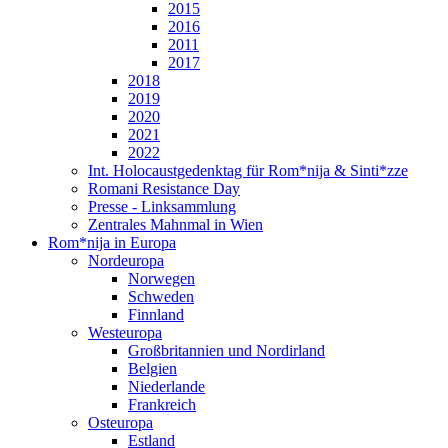
2015
2016
2011
2017
2018
2019
2020
2021
2022
Int. Holocaustgedenktag für Rom*nija & Sinti*zze
Romani Resistance Day
Presse - Linksammlung
Zentrales Mahnmal in Wien
Rom*nija in Europa
Nordeuropa
Norwegen
Schweden
Finnland
Westeuropa
Großbritannien und Nordirland
Belgien
Niederlande
Frankreich
Osteuropa
Estland