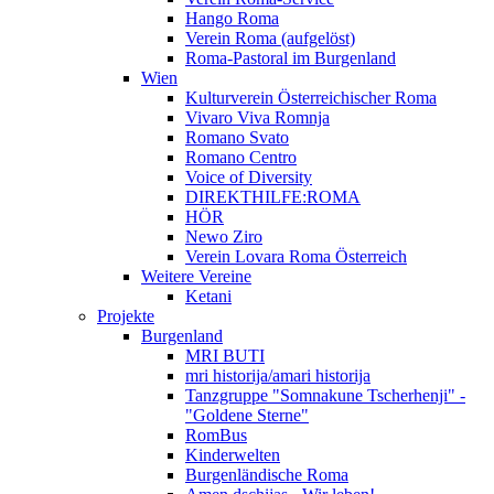
Hango Roma
Verein Roma (aufgelöst)
Roma-Pastoral im Burgenland
Wien
Kulturverein Österreichischer Roma
Vivaro Viva Romnja
Romano Svato
Romano Centro
Voice of Diversity
DIREKTHILFE:ROMA
HÖR
Newo Ziro
Verein Lovara Roma Österreich
Weitere Vereine
Ketani
Projekte
Burgenland
MRI BUTI
mri historija/amari historija
Tanzgruppe "Somnakune Tscherhenji" -
"Goldene Sterne"
RomBus
Kinderwelten
Burgenländische Roma