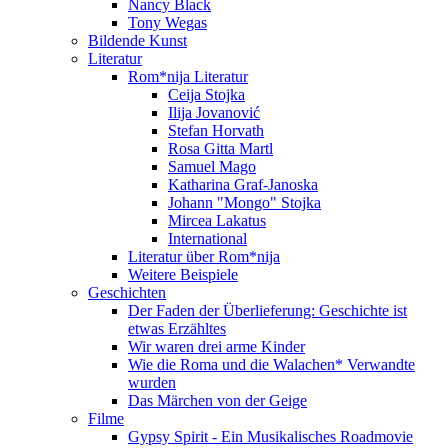
Nancy Black
Tony Wegas
Bildende Kunst
Literatur
Rom*nija Literatur
Ceija Stojka
Ilija Jovanović
Stefan Horvath
Rosa Gitta Martl
Samuel Mago
Katharina Graf-Janoska
Johann "Mongo" Stojka
Mircea Lakatus
International
Literatur über Rom*nija
Weitere Beispiele
Geschichten
Der Faden der Überlieferung: Geschichte ist
etwas Erzähltes
Wir waren drei arme Kinder
Wie die Roma und die Walachen* Verwandte
wurden
Das Märchen von der Geige
Filme
Gypsy Spirit - Ein Musikalisches Roadmovie