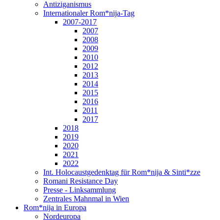
Antiziganismus
Internationaler Rom*nija-Tag
2007-2017
2007
2008
2009
2010
2012
2013
2014
2015
2016
2011
2017
2018
2019
2020
2021
2022
Int. Holocaustgedenktag für Rom*nija & Sinti*zze
Romani Resistance Day
Presse - Linksammlung
Zentrales Mahnmal in Wien
Rom*nija in Europa
Nordeuropa