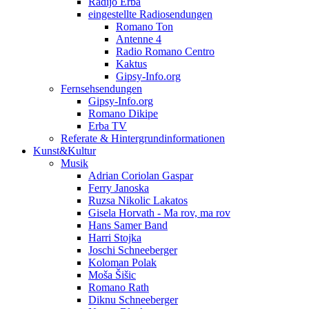
Radijo Erba
eingestellte Radiosendungen
Romano Ton
Antenne 4
Radio Romano Centro
Kaktus
Gipsy-Info.org
Fernsehsendungen
Gipsy-Info.org
Romano Dikipe
Erba TV
Referate & Hintergrundinformationen
Kunst&Kultur
Musik
Adrian Coriolan Gaspar
Ferry Janoska
Ruzsa Nikolic Lakatos
Gisela Horvath - Ma rov, ma rov
Hans Samer Band
Harri Stojka
Joschi Schneeberger
Koloman Polak
Moša Šišic
Romano Rath
Diknu Schneeberger