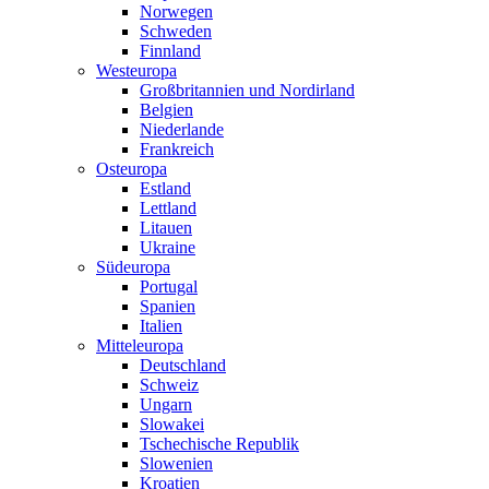
Norwegen
Schweden
Finnland
Westeuropa
Großbritannien und Nordirland
Belgien
Niederlande
Frankreich
Osteuropa
Estland
Lettland
Litauen
Ukraine
Südeuropa
Portugal
Spanien
Italien
Mitteleuropa
Deutschland
Schweiz
Ungarn
Slowakei
Tschechische Republik
Slowenien
Kroatien