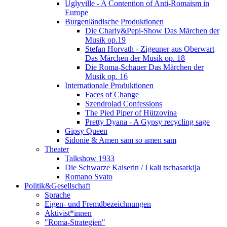
Uglyville - A Contention of Anti-Romaism in
Europe
Burgenländische Produktionen
Die Charly&Pepi-Show Das Märchen der
Musik op.19
Stefan Horvath - Zigeuner aus Oberwart
Das Märchen der Musik op. 18
Die Roma-Schauer Das Märchen der
Musik op. 16
Internationale Produktionen
Faces of Change
Szendrolad Confessions
The Pied Piper of Hützovina
Pretty Dyana - A Gypsy recycling sage
Gipsy Queen
Sidonie & Amen sam so amen sam
Theater
Talkshow 1933
Die Schwarze Kaiserin / I kali tschasarkija
Romano Svato
Politik&Gesellschaft
Sprache
Eigen- und Fremdbezeichnungen
Aktivist*innen
"Roma-Strategien"