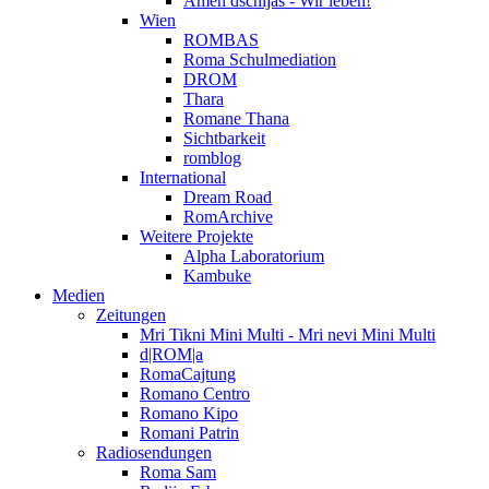
Amen dschijas - Wir leben!
Wien
ROMBAS
Roma Schulmediation
DROM
Thara
Romane Thana
Sichtbarkeit
romblog
International
Dream Road
RomArchive
Weitere Projekte
Alpha Laboratorium
Kambuke
Medien
Zeitungen
Mri Tikni Mini Multi - Mri nevi Mini Multi
d|ROM|a
RomaCajtung
Romano Centro
Romano Kipo
Romani Patrin
Radiosendungen
Roma Sam