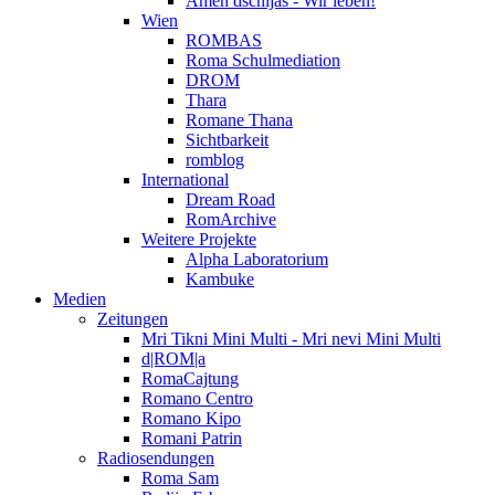
Amen dschijas - Wir leben!
Wien
ROMBAS
Roma Schulmediation
DROM
Thara
Romane Thana
Sichtbarkeit
romblog
International
Dream Road
RomArchive
Weitere Projekte
Alpha Laboratorium
Kambuke
Medien
Zeitungen
Mri Tikni Mini Multi - Mri nevi Mini Multi
d|ROM|a
RomaCajtung
Romano Centro
Romano Kipo
Romani Patrin
Radiosendungen
Roma Sam