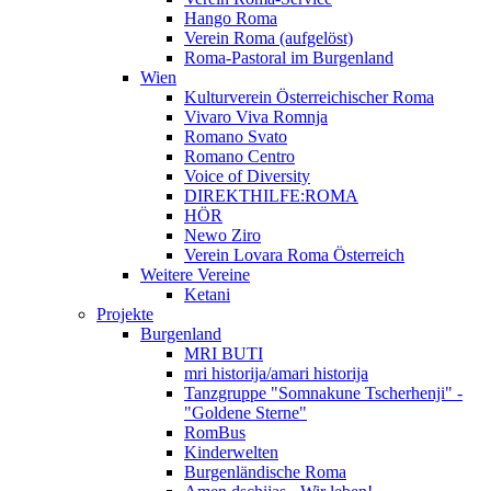
Hango Roma
Verein Roma (aufgelöst)
Roma-Pastoral im Burgenland
Wien
Kulturverein Österreichischer Roma
Vivaro Viva Romnja
Romano Svato
Romano Centro
Voice of Diversity
DIREKTHILFE:ROMA
HÖR
Newo Ziro
Verein Lovara Roma Österreich
Weitere Vereine
Ketani
Projekte
Burgenland
MRI BUTI
mri historija/amari historija
Tanzgruppe "Somnakune Tscherhenji" -
"Goldene Sterne"
RomBus
Kinderwelten
Burgenländische Roma