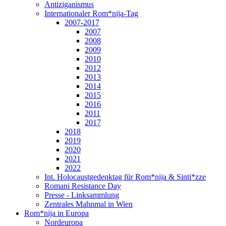
Antiziganismus
Internationaler Rom*nija-Tag
2007-2017
2007
2008
2009
2010
2012
2013
2014
2015
2016
2011
2017
2018
2019
2020
2021
2022
Int. Holocaustgedenktag für Rom*nija & Sinti*zze
Romani Resistance Day
Presse - Linksammlung
Zentrales Mahnmal in Wien
Rom*nija in Europa
Nordeuropa