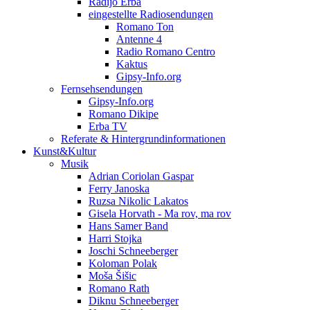
Radijo Erba
eingestellte Radiosendungen
Romano Ton
Antenne 4
Radio Romano Centro
Kaktus
Gipsy-Info.org
Fernsehsendungen
Gipsy-Info.org
Romano Dikipe
Erba TV
Referate & Hintergrundinformationen
Kunst&Kultur
Musik
Adrian Coriolan Gaspar
Ferry Janoska
Ruzsa Nikolic Lakatos
Gisela Horvath - Ma rov, ma rov
Hans Samer Band
Harri Stojka
Joschi Schneeberger
Koloman Polak
Moša Šišic
Romano Rath
Diknu Schneeberger