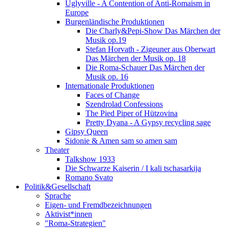
Uglyville - A Contention of Anti-Romaism in
Europe
Burgenländische Produktionen
Die Charly&Pepi-Show Das Märchen der
Musik op.19
Stefan Horvath - Zigeuner aus Oberwart
Das Märchen der Musik op. 18
Die Roma-Schauer Das Märchen der
Musik op. 16
Internationale Produktionen
Faces of Change
Szendrolad Confessions
The Pied Piper of Hützovina
Pretty Dyana - A Gypsy recycling sage
Gipsy Queen
Sidonie & Amen sam so amen sam
Theater
Talkshow 1933
Die Schwarze Kaiserin / I kali tschasarkija
Romano Svato
Politik&Gesellschaft
Sprache
Eigen- und Fremdbezeichnungen
Aktivist*innen
"Roma-Strategien"