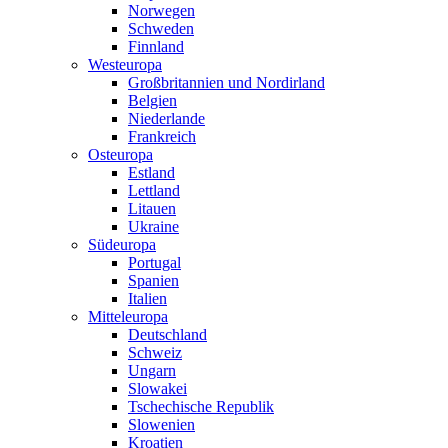
Norwegen
Schweden
Finnland
Westeuropa
Großbritannien und Nordirland
Belgien
Niederlande
Frankreich
Osteuropa
Estland
Lettland
Litauen
Ukraine
Südeuropa
Portugal
Spanien
Italien
Mitteleuropa
Deutschland
Schweiz
Ungarn
Slowakei
Tschechische Republik
Slowenien
Kroatien