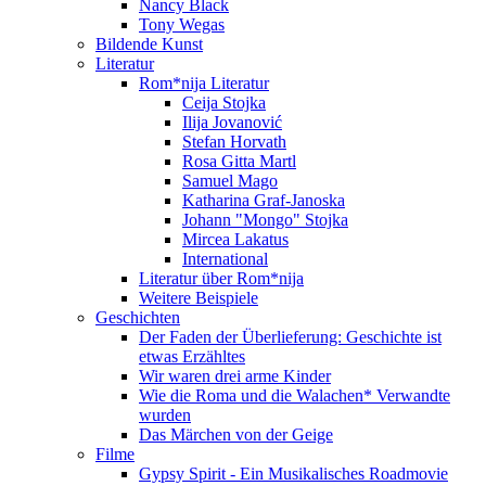
Nancy Black
Tony Wegas
Bildende Kunst
Literatur
Rom*nija Literatur
Ceija Stojka
Ilija Jovanović
Stefan Horvath
Rosa Gitta Martl
Samuel Mago
Katharina Graf-Janoska
Johann "Mongo" Stojka
Mircea Lakatus
International
Literatur über Rom*nija
Weitere Beispiele
Geschichten
Der Faden der Überlieferung: Geschichte ist
etwas Erzähltes
Wir waren drei arme Kinder
Wie die Roma und die Walachen* Verwandte
wurden
Das Märchen von der Geige
Filme
Gypsy Spirit - Ein Musikalisches Roadmovie