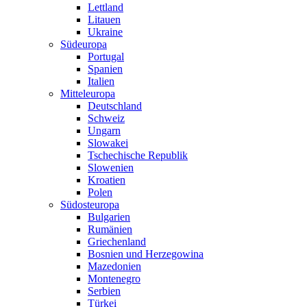
Lettland
Litauen
Ukraine
Südeuropa
Portugal
Spanien
Italien
Mitteleuropa
Deutschland
Schweiz
Ungarn
Slowakei
Tschechische Republik
Slowenien
Kroatien
Polen
Südosteuropa
Bulgarien
Rumänien
Griechenland
Bosnien und Herzegowina
Mazedonien
Montenegro
Serbien
Türkei