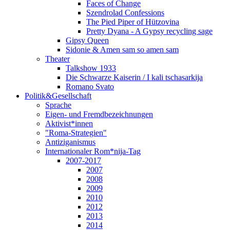
Faces of Change
Szendrolad Confessions
The Pied Piper of Hützovina
Pretty Dyana - A Gypsy recycling sage
Gipsy Queen
Sidonie & Amen sam so amen sam
Theater
Talkshow 1933
Die Schwarze Kaiserin / I kali tschasarkija
Romano Svato
Politik&Gesellschaft
Sprache
Eigen- und Fremdbezeichnungen
Aktivist*innen
"Roma-Strategien"
Antiziganismus
Internationaler Rom*nija-Tag
2007-2017
2007
2008
2009
2010
2012
2013
2014