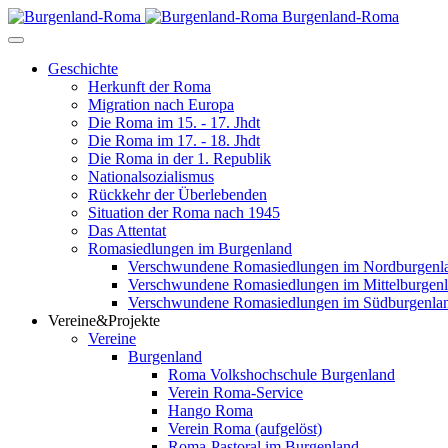
Burgenland-Roma
Geschichte
Herkunft der Roma
Migration nach Europa
Die Roma im 15. - 17. Jhdt
Die Roma im 17. - 18. Jhdt
Die Roma in der 1. Republik
Nationalsozialismus
Rückkehr der Überlebenden
Situation der Roma nach 1945
Das Attentat
Romasiedlungen im Burgenland
Verschwundene Romasiedlungen im Nordburgenl
Verschwundene Romasiedlungen im Mittelburgen
Verschwundene Romasiedlungen im Südburgenla
Vereine&Projekte
Vereine
Burgenland
Roma Volkshochschule Burgenland
Verein Roma-Service
Hango Roma
Verein Roma (aufgelöst)
Roma-Pastoral im Burgenland