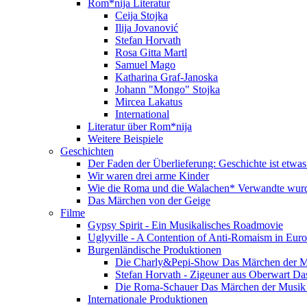
Rom*nija Literatur
Ceija Stojka
Ilija Jovanović
Stefan Horvath
Rosa Gitta Martl
Samuel Mago
Katharina Graf-Janoska
Johann "Mongo" Stojka
Mircea Lakatus
International
Literatur über Rom*nija
Weitere Beispiele
Geschichten
Der Faden der Überlieferung: Geschichte ist etwas
Wir waren drei arme Kinder
Wie die Roma und die Walachen* Verwandte wur
Das Märchen von der Geige
Filme
Gypsy Spirit - Ein Musikalisches Roadmovie
Uglyville - A Contention of Anti-Romaism in Eur
Burgenländische Produktionen
Die Charly&Pepi-Show Das Märchen der M
Stefan Horvath - Zigeuner aus Oberwart Da
Die Roma-Schauer Das Märchen der Musik 
Internationale Produktionen