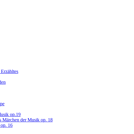
 Erzähltes
den
ope
usik op.19
s Märchen der Musik op. 18
op. 16