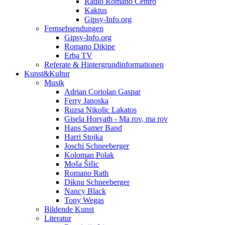
Radio Romano Centro
Kaktus
Gipsy-Info.org
Fernsehsendungen
Gipsy-Info.org
Romano Dikipe
Erba TV
Referate & Hintergrundinformationen
Kunst&Kultur
Musik
Adrian Coriolan Gaspar
Ferry Janoska
Ruzsa Nikolic Lakatos
Gisela Horvath - Ma rov, ma rov
Hans Samer Band
Harri Stojka
Joschi Schneeberger
Koloman Polak
Moša Šišic
Romano Rath
Diknu Schneeberger
Nancy Black
Tony Wegas
Bildende Kunst
Literatur