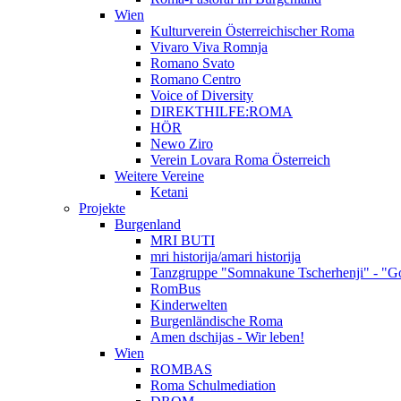
Wien
Kulturverein Österreichischer Roma
Vivaro Viva Romnja
Romano Svato
Romano Centro
Voice of Diversity
DIREKTHILFE:ROMA
HÖR
Newo Ziro
Verein Lovara Roma Österreich
Weitere Vereine
Ketani
Projekte
Burgenland
MRI BUTI
mri historija/amari historija
Tanzgruppe "Somnakune Tscherhenji" - "Go
RomBus
Kinderwelten
Burgenländische Roma
Amen dschijas - Wir leben!
Wien
ROMBAS
Roma Schulmediation