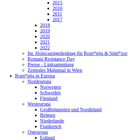
2015
2016
2011
2017
2018
2019
2020
2021
2022
Int. Holocaustgedenktag für Rom*nija & Sinti*zze
Romani Resistance Day
Presse - Linksammlung
Zentrales Mahnmal in Wien
Rom*nija in Europa
Nordeuropa
Norwegen
Schweden
Finnland
Westeuropa
Großbritannien und Nordirland
Belgien
Niederlande
Frankreich
Osteuropa
Estland