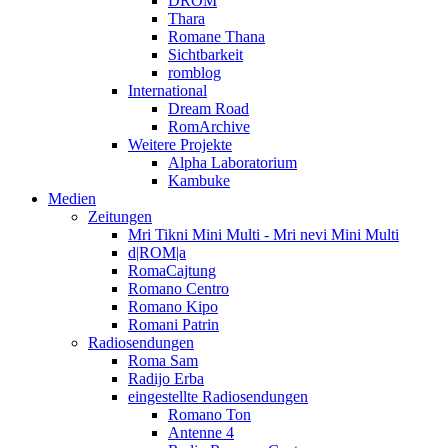
DROM
Thara
Romane Thana
Sichtbarkeit
romblog
International
Dream Road
RomArchive
Weitere Projekte
Alpha Laboratorium
Kambuke
Medien
Zeitungen
Mri Tikni Mini Multi - Mri nevi Mini Multi
d|ROM|a
RomaCajtung
Romano Centro
Romano Kipo
Romani Patrin
Radiosendungen
Roma Sam
Radijo Erba
eingestellte Radiosendungen
Romano Ton
Antenne 4