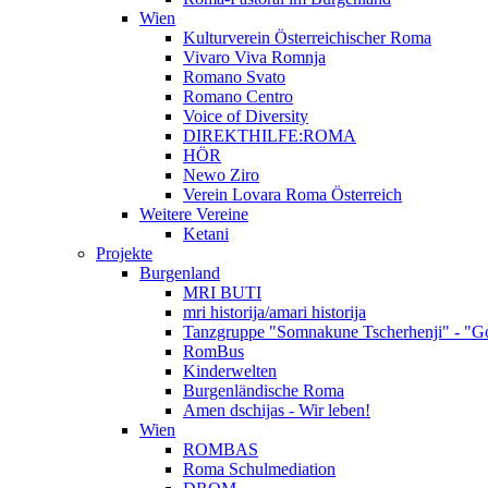
Wien
Kulturverein Österreichischer Roma
Vivaro Viva Romnja
Romano Svato
Romano Centro
Voice of Diversity
DIREKTHILFE:ROMA
HÖR
Newo Ziro
Verein Lovara Roma Österreich
Weitere Vereine
Ketani
Projekte
Burgenland
MRI BUTI
mri historija/amari historija
Tanzgruppe "Somnakune Tscherhenji" - "Go
RomBus
Kinderwelten
Burgenländische Roma
Amen dschijas - Wir leben!
Wien
ROMBAS
Roma Schulmediation