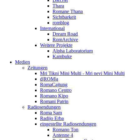
DROM
Thara
Romane Thana
Sichtbarkeit
romblog
International
Dream Road
RomArchive
Weitere Projekte
Alpha Laboratorium
Kambuke
Medien
Zeitungen
Mri Tikni Mini Multi - Mri nevi Mini Multi
d|ROM|a
RomaCajtung
Romano Centro
Romano Kipo
Romani Patrin
Radiosendungen
Roma Sam
Radijo Erba
eingestellte Radiosendungen
Romano Ton
Antenne 4