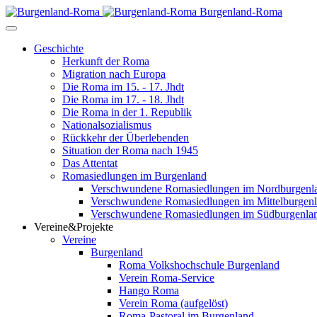
Burgenland-Roma
Geschichte
Herkunft der Roma
Migration nach Europa
Die Roma im 15. - 17. Jhdt
Die Roma im 17. - 18. Jhdt
Die Roma in der 1. Republik
Nationalsozialismus
Rückkehr der Überlebenden
Situation der Roma nach 1945
Das Attentat
Romasiedlungen im Burgenland
Verschwundene Romasiedlungen im Nordburgenl
Verschwundene Romasiedlungen im Mittelburgen
Verschwundene Romasiedlungen im Südburgenla
Vereine&Projekte
Vereine
Burgenland
Roma Volkshochschule Burgenland
Verein Roma-Service
Hango Roma
Verein Roma (aufgelöst)
Roma-Pastoral im Burgenland