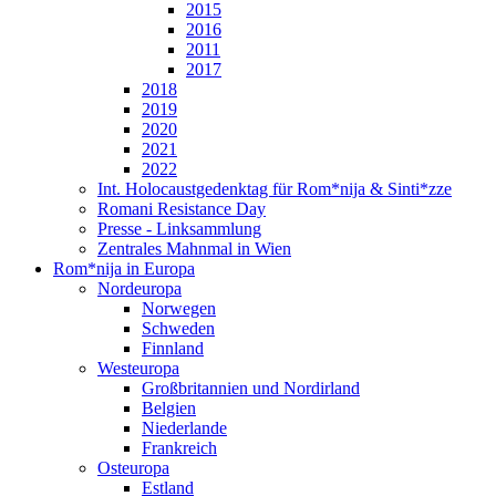
2015
2016
2011
2017
2018
2019
2020
2021
2022
Int. Holocaustgedenktag für Rom*nija & Sinti*zze
Romani Resistance Day
Presse - Linksammlung
Zentrales Mahnmal in Wien
Rom*nija in Europa
Nordeuropa
Norwegen
Schweden
Finnland
Westeuropa
Großbritannien und Nordirland
Belgien
Niederlande
Frankreich
Osteuropa
Estland