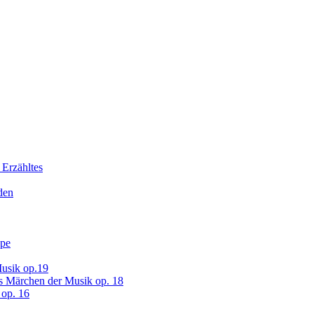
 Erzähltes
den
ope
usik op.19
s Märchen der Musik op. 18
op. 16