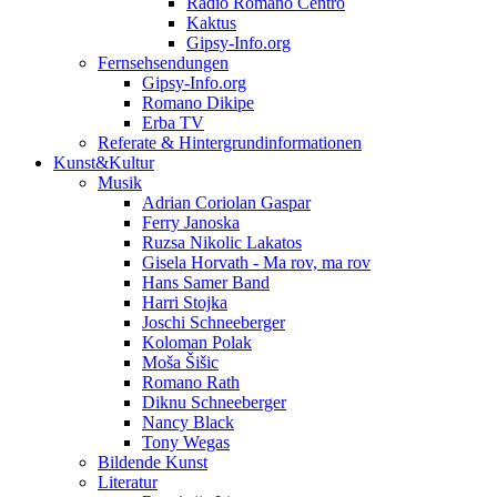
Radio Romano Centro
Kaktus
Gipsy-Info.org
Fernsehsendungen
Gipsy-Info.org
Romano Dikipe
Erba TV
Referate & Hintergrundinformationen
Kunst&Kultur
Musik
Adrian Coriolan Gaspar
Ferry Janoska
Ruzsa Nikolic Lakatos
Gisela Horvath - Ma rov, ma rov
Hans Samer Band
Harri Stojka
Joschi Schneeberger
Koloman Polak
Moša Šišic
Romano Rath
Diknu Schneeberger
Nancy Black
Tony Wegas
Bildende Kunst
Literatur