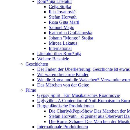
Rom*nija Literatur
Ceija Stojka
Ilija Jovanović
Stefan Horvath
Rosa Gitta Martl
Samuel Mago
Katharina Graf-Janoska
Johann "Mongo" Stojka
Mircea Lakatus
International
Literatur über Rom*nija
Weitere Beispiele
Geschichten
Der Faden der Überlieferung: Geschichte ist etwas
Wir waren drei arme Kinder
Wie die Roma und die Walachen* Verwandte wur
Das Märchen von der Geige
Filme
Gypsy Spirit - Ein Musikalisches Roadmovie
Uglyville - A Contention of Anti-Romaism in Eur
Burgenländische Produktionen
Die Charly&Pepi-Show Das Märchen der M
Stefan Horvath - Zigeuner aus Oberwart Da
Die Roma-Schauer Das Märchen der Musik 
Internationale Produktionen