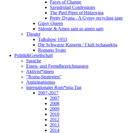
Faces of Change
Szendrolad Confessions
The Pied Piper of Hützovina
Pretty Dyana - A Gypsy recycling sage
Gipsy Queen
Sidonie & Amen sam so amen sam
Theater
Talkshow 1933
Die Schwarze Kaiserin / I kali tschasarkija
Romano Svato
Politik&Gesellschaft
Sprache
Eigen- und Fremdbezeichnungen
Aktivist*innen
"Roma-Strategien"
Antiziganismus
Internationaler Rom*nija-Tag
2007-2017
2007
2008
2009
2010
2012
2013
2014