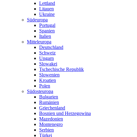
Lettland
Litauen
Ukraine
Südeuropa
Portugal
Spanien
Italien
Mitteleuropa
Deutschland
Schweiz
Ungarn
Slowakei
Tschechische Republik
Slowenien
Kroatien
Polen
Südosteuropa
Bulgarien
Rumänien
Griechenland
Bosnien und Herzegowina
Mazedonien
Montenegro
Serbien
Türkei