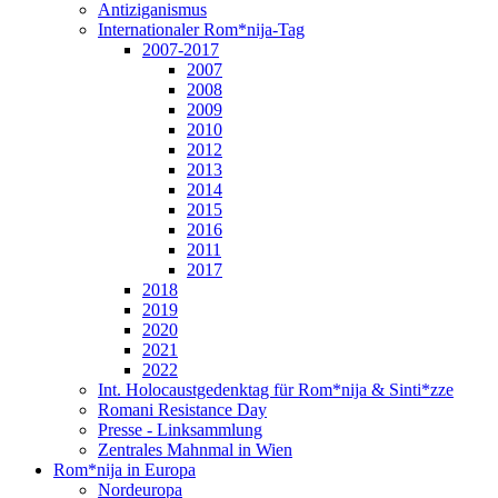
Antiziganismus
Internationaler Rom*nija-Tag
2007-2017
2007
2008
2009
2010
2012
2013
2014
2015
2016
2011
2017
2018
2019
2020
2021
2022
Int. Holocaustgedenktag für Rom*nija & Sinti*zze
Romani Resistance Day
Presse - Linksammlung
Zentrales Mahnmal in Wien
Rom*nija in Europa
Nordeuropa