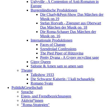
Uglyville - A Contention of Anti-Romaism in
Europe
Burgenländische Produktionen
Die Charly&Pepi-Show Das Märchen der
Musik op.19
Stefan Horvath - Zigeuner aus Oberwart
Das Märchen der Musik op. 18
Die Roma-Schauer Das Märchen der
Musik op. 16
Internationale Produktionen
Faces of Change
Szendrolad Confessions
The Pied Piper of Hützovina
Pretty Dyana - A Gypsy recycling sage
Gipsy Queen
Sidonie & Amen sam so amen sam
Theater
Talkshow 1933
Die Schwarze Kaiserin / I kali tschasarkija
Romano Svato
Politik&Gesellschaft
Sprache
Eigen- und Fremdbezeichnungen
Aktivist*innen
"Roma-Strategien"