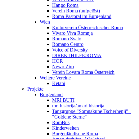
Hango Roma
Verein Roma (aufgelöst)
Roma-Pastoral im Burgenland
Wien
Kulturverein Österreichischer Roma
Vivaro Viva Romnja
Romano Svato
Romano Centro
Voice of Diversity
DIREKTHILFE:ROMA
HÖR
Newo Ziro
Verein Lovara Roma Österreich
Weitere Vereine
Ketani
Projekte
Burgenland
MRI BUTI
mri historija/amari historija
Tanzgruppe "Somnakune Tscherhenji" -
"Goldene Sterne"
RomBus
Kinderwelten
Burgenländische Roma