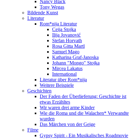
Nancy Black
Tony Wegas
Bildende Kunst
Literatur
Rom*nija Literatur
Ceija Stojka
Ilija Jovanović
Stefan Horvath
Rosa Gitta Martl
Samuel Mago
Katharina Graf-Janoska
Johann "Mongo" Stojka
Mircea Lakatus
International
Literatur über Rom*nija
Weitere Beispiele
Geschichten
Der Faden der Überlieferung: Geschichte ist
etwas Erzähltes
Wir waren drei arme Kinder
Wie die Roma und die Walachen* Verwandte
wurden
Das Märchen von der Geige
Filme
Gypsy Spirit - Ein Musikalisches Roadmovie