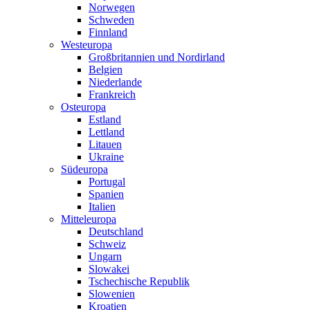
Norwegen
Schweden
Finnland
Westeuropa
Großbritannien und Nordirland
Belgien
Niederlande
Frankreich
Osteuropa
Estland
Lettland
Litauen
Ukraine
Südeuropa
Portugal
Spanien
Italien
Mitteleuropa
Deutschland
Schweiz
Ungarn
Slowakei
Tschechische Republik
Slowenien
Kroatien