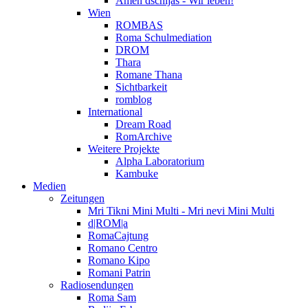
Amen dschijas - Wir leben!
Wien
ROMBAS
Roma Schulmediation
DROM
Thara
Romane Thana
Sichtbarkeit
romblog
International
Dream Road
RomArchive
Weitere Projekte
Alpha Laboratorium
Kambuke
Medien
Zeitungen
Mri Tikni Mini Multi - Mri nevi Mini Multi
d|ROM|a
RomaCajtung
Romano Centro
Romano Kipo
Romani Patrin
Radiosendungen
Roma Sam