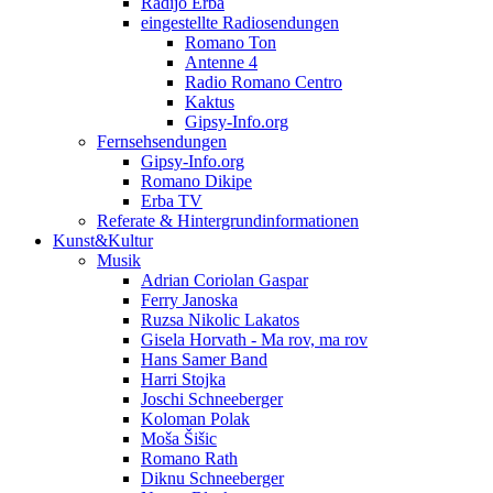
Radijo Erba
eingestellte Radiosendungen
Romano Ton
Antenne 4
Radio Romano Centro
Kaktus
Gipsy-Info.org
Fernsehsendungen
Gipsy-Info.org
Romano Dikipe
Erba TV
Referate & Hintergrundinformationen
Kunst&Kultur
Musik
Adrian Coriolan Gaspar
Ferry Janoska
Ruzsa Nikolic Lakatos
Gisela Horvath - Ma rov, ma rov
Hans Samer Band
Harri Stojka
Joschi Schneeberger
Koloman Polak
Moša Šišic
Romano Rath
Diknu Schneeberger