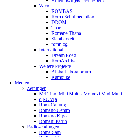
Amen dschijas - Wir leben!
Wien
ROMBAS
Roma Schulmediation
DROM
Thara
Romane Thana
Sichtbarkeit
romblog
International
Dream Road
RomArchive
Weitere Projekte
Alpha Laboratorium
Kambuke
Medien
Zeitungen
Mri Tikni Mini Multi - Mri nevi Mini Multi
d|ROM|a
RomaCajtung
Romano Centro
Romano Kipo
Romani Patrin
Radiosendungen
Roma Sam