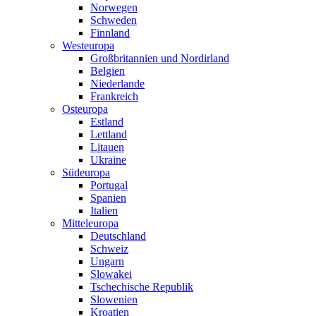
Norwegen
Schweden
Finnland
Westeuropa
Großbritannien und Nordirland
Belgien
Niederlande
Frankreich
Osteuropa
Estland
Lettland
Litauen
Ukraine
Südeuropa
Portugal
Spanien
Italien
Mitteleuropa
Deutschland
Schweiz
Ungarn
Slowakei
Tschechische Republik
Slowenien
Kroatien