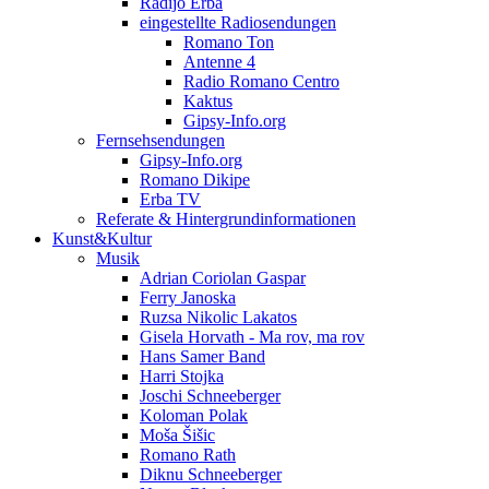
Radijo Erba
eingestellte Radiosendungen
Romano Ton
Antenne 4
Radio Romano Centro
Kaktus
Gipsy-Info.org
Fernsehsendungen
Gipsy-Info.org
Romano Dikipe
Erba TV
Referate & Hintergrundinformationen
Kunst&Kultur
Musik
Adrian Coriolan Gaspar
Ferry Janoska
Ruzsa Nikolic Lakatos
Gisela Horvath - Ma rov, ma rov
Hans Samer Band
Harri Stojka
Joschi Schneeberger
Koloman Polak
Moša Šišic
Romano Rath
Diknu Schneeberger