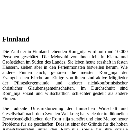
Finnland
Die Zahl der in Finnland lebenden Rom_nija wird auf rund 10.000
Personen geschätzt. Die Mehrzahl von ihnen lebt in Klein- und
Großstädten im Süden des Landes. Sie leben heute sesshaft in festen
Häusern, ziehen aber in den Ferienmonaten bisweilen herum. Wie
andere Finnen auch, gehören die meisten Rom_nija der
Evangelischen Kirche an. Einige von ihnen sind aktive Mitglieder
der Pfingstlergemeinde und anderer nichtkonformistischer
christlicher Glaubensgemeinschaften. Im Durchschnitt sind
Rom_nija sozial und wirtschaftlich schlechter gestellt als andere
Finnen.
Die radikale Umstrukturierung der finnischen Wirtschaft und
Gesellschaft nach dem Zweiten Weltkrieg hat viele der traditionellen
Erwerbsmöglichkeiten der Rom_nija zerstört und eine Menge neuer
Probleme für sie geschaffen. Dies ist einer der Gründe für die hohen
Arbeitslosenraten unter den Rom_nija sowie für ihre soziale