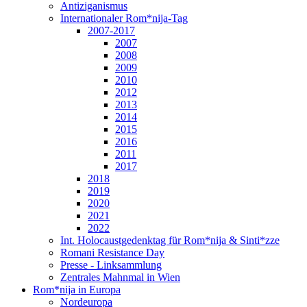
Antiziganismus
Internationaler Rom*nija-Tag
2007-2017
2007
2008
2009
2010
2012
2013
2014
2015
2016
2011
2017
2018
2019
2020
2021
2022
Int. Holocaustgedenktag für Rom*nija & Sinti*zze
Romani Resistance Day
Presse - Linksammlung
Zentrales Mahnmal in Wien
Rom*nija in Europa
Nordeuropa