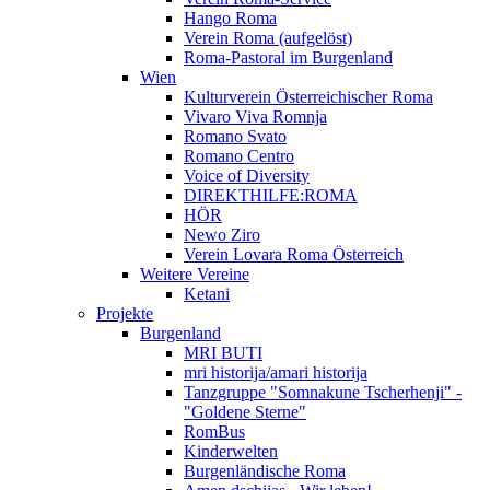
Hango Roma
Verein Roma (aufgelöst)
Roma-Pastoral im Burgenland
Wien
Kulturverein Österreichischer Roma
Vivaro Viva Romnja
Romano Svato
Romano Centro
Voice of Diversity
DIREKTHILFE:ROMA
HÖR
Newo Ziro
Verein Lovara Roma Österreich
Weitere Vereine
Ketani
Projekte
Burgenland
MRI BUTI
mri historija/amari historija
Tanzgruppe "Somnakune Tscherhenji" -
"Goldene Sterne"
RomBus
Kinderwelten
Burgenländische Roma