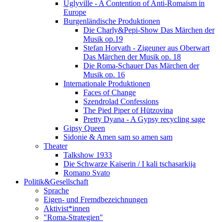
Uglyville - A Contention of Anti-Romaism in
Europe
Burgenländische Produktionen
Die Charly&Pepi-Show Das Märchen der
Musik op.19
Stefan Horvath - Zigeuner aus Oberwart
Das Märchen der Musik op. 18
Die Roma-Schauer Das Märchen der
Musik op. 16
Internationale Produktionen
Faces of Change
Szendrolad Confessions
The Pied Piper of Hützovina
Pretty Dyana - A Gypsy recycling sage
Gipsy Queen
Sidonie & Amen sam so amen sam
Theater
Talkshow 1933
Die Schwarze Kaiserin / I kali tschasarkija
Romano Svato
Politik&Gesellschaft
Sprache
Eigen- und Fremdbezeichnungen
Aktivist*innen
"Roma-Strategien"