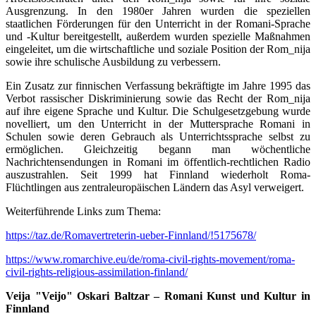
Ausgrenzung. In den 1980er Jahren wurden die speziellen
staatlichen Förderungen für den Unterricht in der Romani-Sprache
und -Kultur bereitgestellt, außerdem wurden spezielle Maßnahmen
eingeleitet, um die wirtschaftliche und soziale Position der Rom_nija
sowie ihre schulische Ausbildung zu verbessern.
Ein Zusatz zur finnischen Verfassung bekräftigte im Jahre 1995 das
Verbot rassischer Diskriminierung sowie das Recht der Rom_nija
auf ihre eigene Sprache und Kultur. Die Schulgesetzgebung wurde
novelliert, um den Unterricht in der Muttersprache Romani in
Schulen sowie deren Gebrauch als Unterrichtssprache selbst zu
ermöglichen. Gleichzeitig begann man wöchentliche
Nachrichtensendungen in Romani im öffentlich-rechtlichen Radio
auszustrahlen. Seit 1999 hat Finnland wiederholt Roma-
Flüchtlingen aus zentraleuropäischen Ländern das Asyl verweigert.
Weiterführende Links zum Thema:
https://taz.de/Romavertreterin-ueber-Finnland/!5175678/
https://www.romarchive.eu/de/roma-civil-rights-movement/roma-
civil-rights-religious-assimilation-finland/
Veija "Veijo" Oskari Baltzar – Romani Kunst und Kultur in
Finnland