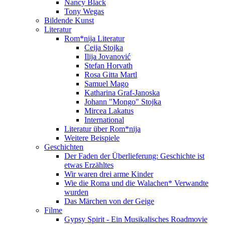
Nancy Black
Tony Wegas
Bildende Kunst
Literatur
Rom*nija Literatur
Ceija Stojka
Ilija Jovanović
Stefan Horvath
Rosa Gitta Martl
Samuel Mago
Katharina Graf-Janoska
Johann "Mongo" Stojka
Mircea Lakatus
International
Literatur über Rom*nija
Weitere Beispiele
Geschichten
Der Faden der Überlieferung: Geschichte ist
etwas Erzähltes
Wir waren drei arme Kinder
Wie die Roma und die Walachen* Verwandte
wurden
Das Märchen von der Geige
Filme
Gypsy Spirit - Ein Musikalisches Roadmovie