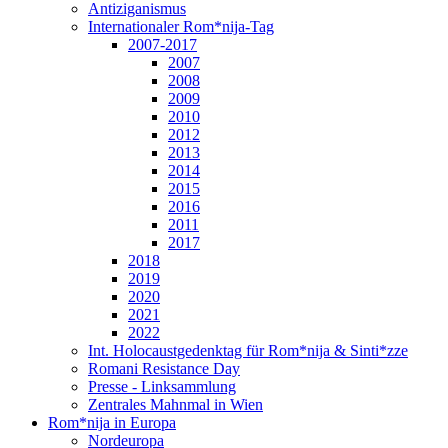
Antiziganismus
Internationaler Rom*nija-Tag
2007-2017
2007
2008
2009
2010
2012
2013
2014
2015
2016
2011
2017
2018
2019
2020
2021
2022
Int. Holocaustgedenktag für Rom*nija & Sinti*zze
Romani Resistance Day
Presse - Linksammlung
Zentrales Mahnmal in Wien
Rom*nija in Europa
Nordeuropa