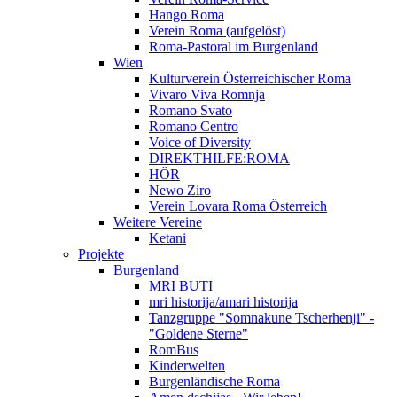
Hango Roma
Verein Roma (aufgelöst)
Roma-Pastoral im Burgenland
Wien
Kulturverein Österreichischer Roma
Vivaro Viva Romnja
Romano Svato
Romano Centro
Voice of Diversity
DIREKTHILFE:ROMA
HÖR
Newo Ziro
Verein Lovara Roma Österreich
Weitere Vereine
Ketani
Projekte
Burgenland
MRI BUTI
mri historija/amari historija
Tanzgruppe "Somnakune Tscherhenji" -
"Goldene Sterne"
RomBus
Kinderwelten
Burgenländische Roma