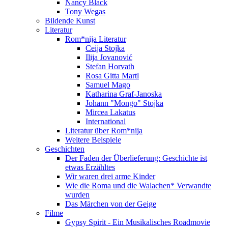
Nancy Black
Tony Wegas
Bildende Kunst
Literatur
Rom*nija Literatur
Ceija Stojka
Ilija Jovanović
Stefan Horvath
Rosa Gitta Martl
Samuel Mago
Katharina Graf-Janoska
Johann "Mongo" Stojka
Mircea Lakatus
International
Literatur über Rom*nija
Weitere Beispiele
Geschichten
Der Faden der Überlieferung: Geschichte ist
etwas Erzähltes
Wir waren drei arme Kinder
Wie die Roma und die Walachen* Verwandte
wurden
Das Märchen von der Geige
Filme
Gypsy Spirit - Ein Musikalisches Roadmovie