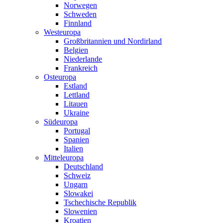
Norwegen
Schweden
Finnland
Westeuropa
Großbritannien und Nordirland
Belgien
Niederlande
Frankreich
Osteuropa
Estland
Lettland
Litauen
Ukraine
Südeuropa
Portugal
Spanien
Italien
Mitteleuropa
Deutschland
Schweiz
Ungarn
Slowakei
Tschechische Republik
Slowenien
Kroatien