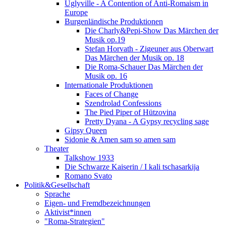
Uglyville - A Contention of Anti-Romaism in
Europe
Burgenländische Produktionen
Die Charly&Pepi-Show Das Märchen der
Musik op.19
Stefan Horvath - Zigeuner aus Oberwart
Das Märchen der Musik op. 18
Die Roma-Schauer Das Märchen der
Musik op. 16
Internationale Produktionen
Faces of Change
Szendrolad Confessions
The Pied Piper of Hützovina
Pretty Dyana - A Gypsy recycling sage
Gipsy Queen
Sidonie & Amen sam so amen sam
Theater
Talkshow 1933
Die Schwarze Kaiserin / I kali tschasarkija
Romano Svato
Politik&Gesellschaft
Sprache
Eigen- und Fremdbezeichnungen
Aktivist*innen
"Roma-Strategien"