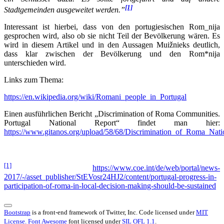
[1]
Stadtgemeinden ausgeweitet werden.”
Interessant ist hierbei, dass von den portugiesischen Rom_nija
gesprochen wird, also ob sie nicht Teil der Bevölkerung wären. Es
wird in diesem Artikel und in den Aussagen Muižnieks deutlich,
dass klar zwischen der Bevölkerung und den Rom*nija
unterschieden wird.
Links zum Thema:
https://en.wikipedia.org/wiki/Romani_people_in_Portugal
Einen ausführlichen Bericht „Discrimination of Roma Communities.
Portugal National Report“ findet man hier:
https://www.gitanos.org/upload/58/68/Discrimination_of_Roma_
[1]
https://www.coe.int/de/web/portal/news-
2017/-/asset_publisher/StEVosr24HJ2/content/portugal-progress-in-
participation-of-roma-in-local-decision-making-should-be-sustained
Bootstrap
is a front-end framework of Twitter, Inc. Code licensed under
MIT
License.
Font Awesome
font licensed under
SIL OFL 1.1
.