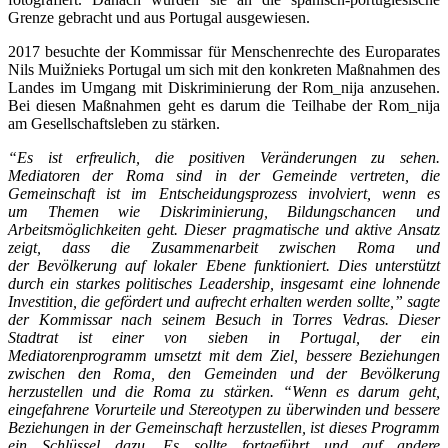
Grenze gebracht und aus Portugal ausgewiesen.
2017 besuchte der Kommissar für Menschenrechte des Europarates
Nils Muižnieks Portugal um sich mit den konkreten Maßnahmen des
Landes im Umgang mit Diskriminierung der Rom_nija anzusehen.
Bei diesen Maßnahmen geht es darum die Teilhabe der Rom_nija
am Gesellschaftsleben zu stärken.
“Es ist erfreulich, die positiven Veränderungen zu sehen.
Mediatoren der Roma sind in der Gemeinde vertreten, die
Gemeinschaft ist im Entscheidungsprozess involviert, wenn es
um Themen wie Diskriminierung, Bildungschancen und
Arbeitsmöglichkeiten geht. Dieser pragmatische und aktive Ansatz
zeigt, dass die Zusammenarbeit zwischen Roma und
der Bevölkerung auf lokaler Ebene funktioniert. Dies unterstützt
durch ein starkes politisches Leadership, insgesamt eine lohnende
Investition, die gefördert und aufrecht erhalten werden sollte,” sagte
der Kommissar nach seinem Besuch in Torres Vedras. Dieser
Stadtrat ist einer von sieben in Portugal, der ein
Mediatorenprogramm umsetzt mit dem Ziel, bessere Beziehungen
zwischen den Roma, den Gemeinden und der Bevölkerung
herzustellen und die Roma zu stärken. “Wenn es darum geht,
eingefahrene Vorurteile und Stereotypen zu überwinden und bessere
Beziehungen in der Gemeinschaft herzustellen, ist dieses Programm
ein Schlüssel dazu. Es sollte fortgeführt und auf andere