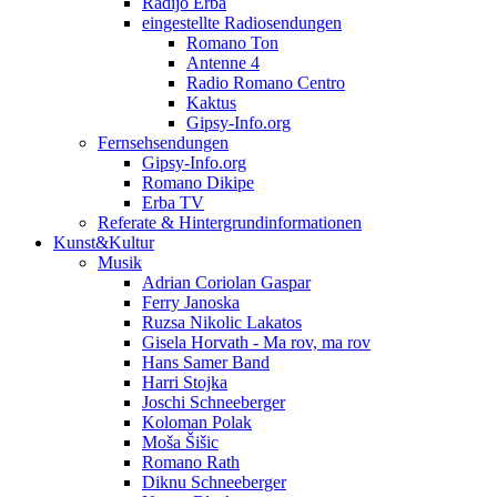
Radijo Erba
eingestellte Radiosendungen
Romano Ton
Antenne 4
Radio Romano Centro
Kaktus
Gipsy-Info.org
Fernsehsendungen
Gipsy-Info.org
Romano Dikipe
Erba TV
Referate & Hintergrundinformationen
Kunst&Kultur
Musik
Adrian Coriolan Gaspar
Ferry Janoska
Ruzsa Nikolic Lakatos
Gisela Horvath - Ma rov, ma rov
Hans Samer Band
Harri Stojka
Joschi Schneeberger
Koloman Polak
Moša Šišic
Romano Rath
Diknu Schneeberger