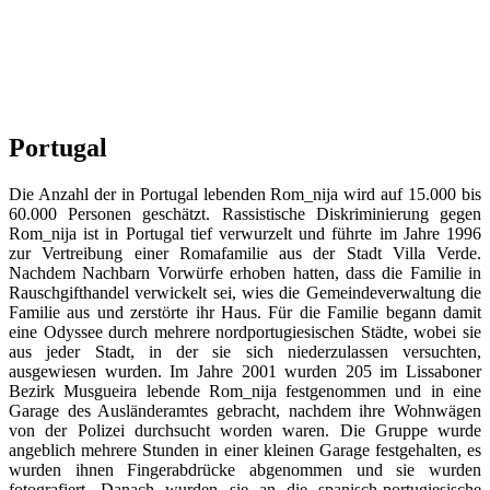
Portugal
Die Anzahl der in Portugal lebenden Rom_nija wird auf 15.000 bis
60.000 Personen geschätzt. Rassistische Diskriminierung gegen
Rom_nija ist in Portugal tief verwurzelt und führte im Jahre 1996
zur Vertreibung einer Romafamilie aus der Stadt Villa Verde.
Nachdem Nachbarn Vorwürfe erhoben hatten, dass die Familie in
Rauschgifthandel verwickelt sei, wies die Gemeindeverwaltung die
Familie aus und zerstörte ihr Haus. Für die Familie begann damit
eine Odyssee durch mehrere nordportugiesischen Städte, wobei sie
aus jeder Stadt, in der sie sich niederzulassen versuchten,
ausgewiesen wurden. Im Jahre 2001 wurden 205 im Lissaboner
Bezirk Musgueira lebende Rom_nija festgenommen und in eine
Garage des Ausländeramtes gebracht, nachdem ihre Wohnwägen
von der Polizei durchsucht worden waren. Die Gruppe wurde
angeblich mehrere Stunden in einer kleinen Garage festgehalten, es
wurden ihnen Fingerabdrücke abgenommen und sie wurden
fotografiert. Danach wurden sie an die spanisch-portugiesische