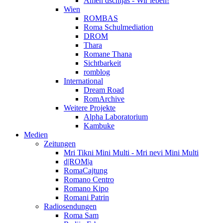
Amen dschijas - Wir leben!
Wien
ROMBAS
Roma Schulmediation
DROM
Thara
Romane Thana
Sichtbarkeit
romblog
International
Dream Road
RomArchive
Weitere Projekte
Alpha Laboratorium
Kambuke
Medien
Zeitungen
Mri Tikni Mini Multi - Mri nevi Mini Multi
d|ROM|a
RomaCajtung
Romano Centro
Romano Kipo
Romani Patrin
Radiosendungen
Roma Sam