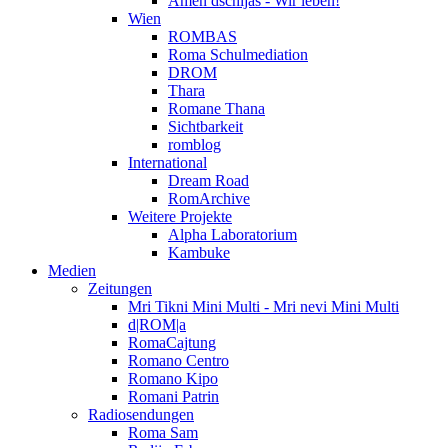
Amen dschijas - Wir leben!
Wien
ROMBAS
Roma Schulmediation
DROM
Thara
Romane Thana
Sichtbarkeit
romblog
International
Dream Road
RomArchive
Weitere Projekte
Alpha Laboratorium
Kambuke
Medien
Zeitungen
Mri Tikni Mini Multi - Mri nevi Mini Multi
d|ROM|a
RomaCajtung
Romano Centro
Romano Kipo
Romani Patrin
Radiosendungen
Roma Sam