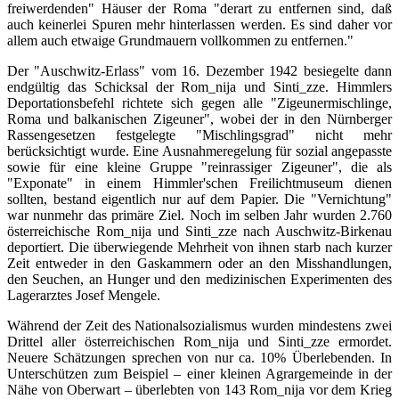
freiwerdenden" Häuser der Roma "derart zu entfernen sind, daß
auch keinerlei Spuren mehr hinterlassen werden. Es sind daher vor
allem auch etwaige Grundmauern vollkommen zu entfernen."
Der "Auschwitz-Erlass" vom 16. Dezember 1942 besiegelte dann
endgültig das Schicksal der Rom_nija und Sinti_zze. Himmlers
Deportationsbefehl richtete sich gegen alle "Zigeunermischlinge,
Roma und balkanischen Zigeuner", wobei der in den Nürnberger
Rassengesetzen festgelegte "Mischlingsgrad" nicht mehr
berücksichtigt wurde. Eine Ausnahmeregelung für sozial angepasste
sowie für eine kleine Gruppe "reinrassiger Zigeuner", die als
"Exponate" in einem Himmler'schen Freilichtmuseum dienen
sollten, bestand eigentlich nur auf dem Papier. Die "Vernichtung"
war nunmehr das primäre Ziel. Noch im selben Jahr wurden 2.760
österreichische Rom_nija und Sinti_zze nach Auschwitz-Birkenau
deportiert. Die überwiegende Mehrheit von ihnen starb nach kurzer
Zeit entweder in den Gaskammern oder an den Misshandlungen,
den Seuchen, an Hunger und den medizinischen Experimenten des
Lagerarztes Josef Mengele.
Während der Zeit des Nationalsozialismus wurden mindestens zwei
Drittel aller österreichischen Rom_nija und Sinti_zze ermordet.
Neuere Schätzungen sprechen von nur ca. 10% Überlebenden. In
Unterschützen zum Beispiel – einer kleinen Agrargemeinde in der
Nähe von Oberwart – überlebten von 143 Rom_nija vor dem Krieg