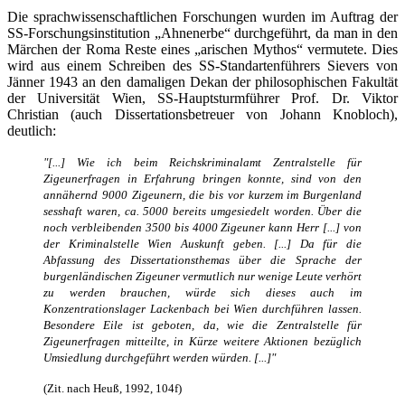
Die sprachwissenschaftlichen Forschungen wurden im Auftrag der
SS-Forschungsinstitution „Ahnenerbe“ durchgeführt, da man in den
Märchen der Roma Reste eines „arischen Mythos“ vermutete. Dies
wird aus einem Schreiben des SS-Standartenführers Sievers von
Jänner 1943 an den damaligen Dekan der philosophischen Fakultät
der Universität Wien, SS-Hauptsturmführer Prof. Dr. Viktor
Christian (auch Dissertationsbetreuer von Johann Knobloch),
deutlich:
"[...] Wie ich beim Reichskriminalamt Zentralstelle für
Zigeunerfragen in Erfahrung bringen konnte, sind von den
annähernd 9000 Zigeunern, die bis vor kurzem im Burgenland
sesshaft waren, ca. 5000 bereits umgesiedelt worden. Über die
noch verbleibenden 3500 bis 4000 Zigeuner kann Herr [...] von
der Kriminalstelle Wien Auskunft geben. [...] Da für die
Abfassung des Dissertationsthemas über die Sprache der
burgenländischen Zigeuner vermutlich nur wenige Leute verhört
zu werden brauchen, würde sich dieses auch im
Konzentrationslager Lackenbach bei Wien durchführen lassen.
Besondere Eile ist geboten, da, wie die Zentralstelle für
Zigeunerfragen mitteilte, in Kürze weitere Aktionen bezüglich
Umsiedlung durchgeführt werden würden. [...]"
(Zit. nach Heuß, 1992, 104f)