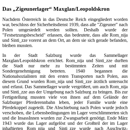
Das „Zigeunerlager“ Maxglan/Leopoldskron
Nachdem Österreich in das Deutsche Reich eingegliedert worden
war, beschloss der Sicherheitsdienst 1939, dass alle "Zigeuner" nach
Polen umgesiedelt werden sollten. Deshalb wurde der
"Festsetzungsbescheid" erlassen, das bedeutete, dass alle Rom_nija
und Sinti_zze vorerst an dem Ort, an dem sie sich gerade befanden,
bleiben mussten.
In der Stadt Salzburg wurde das Sammellager
Maxglan/Leopoldskron errichtet. Rom_nija und Sinti_zze durften
die Stadt nur mehr zu bestimmten Zeiten und mit
Sondergenehmigung betreten. 1940 begannen die
Nationalsozialisten mit den ersten Transporten nach Polen, aus
diesem Grund wurden Rom_nija und Sinti_zze ärztlich untersucht
und erfasst. Das Sammellager wurde vergrößert, um auch Rom_nija
und Sinti_zze aus der Umgebung nach Salzburg zu bringen. Bis zur
Fertigstellung mussten viele von ihnen auf dem Gelände der
Salzburger Pferderennbahn leben, jeder Familie wurde eine
Pferdekoppel zugeteilt. Die Abschiebung nach Polen wurde jedoch
verschoben, die Lebensbedingungen im Lager verschlimmerten sich
und die InsassInnen wurden zur Zwangsarbeit genötigt. Ende März
1943 wurde das Lager aufgelöst und der Großteil der im Lager
inhaftierten Rom_nija und Sinti_zze wurde nach Auschwitz-