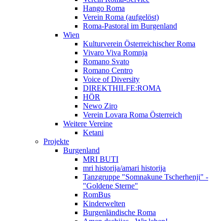
Hango Roma
Verein Roma (aufgelöst)
Roma-Pastoral im Burgenland
Wien
Kulturverein Österreichischer Roma
Vivaro Viva Romnja
Romano Svato
Romano Centro
Voice of Diversity
DIREKTHILFE:ROMA
HÖR
Newo Ziro
Verein Lovara Roma Österreich
Weitere Vereine
Ketani
Projekte
Burgenland
MRI BUTI
mri historija/amari historija
Tanzgruppe "Somnakune Tscherhenji" -
"Goldene Sterne"
RomBus
Kinderwelten
Burgenländische Roma