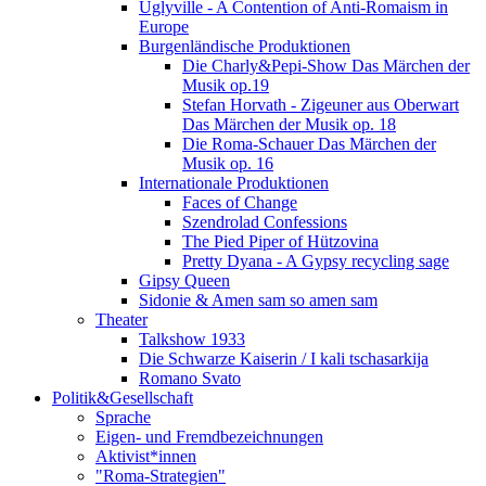
Uglyville - A Contention of Anti-Romaism in
Europe
Burgenländische Produktionen
Die Charly&Pepi-Show Das Märchen der
Musik op.19
Stefan Horvath - Zigeuner aus Oberwart
Das Märchen der Musik op. 18
Die Roma-Schauer Das Märchen der
Musik op. 16
Internationale Produktionen
Faces of Change
Szendrolad Confessions
The Pied Piper of Hützovina
Pretty Dyana - A Gypsy recycling sage
Gipsy Queen
Sidonie & Amen sam so amen sam
Theater
Talkshow 1933
Die Schwarze Kaiserin / I kali tschasarkija
Romano Svato
Politik&Gesellschaft
Sprache
Eigen- und Fremdbezeichnungen
Aktivist*innen
"Roma-Strategien"