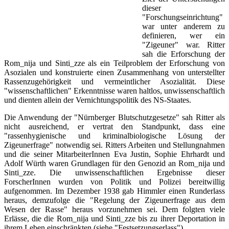
dieser
"Forschungseinrichtung"
war unter anderem zu
definieren, wer ein
"Zigeuner" war. Ritter
sah die Erforschung der
Rom_nija und Sinti_zze als ein Teilproblem der Erforschung von
Asozialen und konstruierte einen Zusammenhang von unterstellter
Rassenzugehörigkeit und vermeintlicher Asozialität. Diese
"wissenschaftlichen" Erkenntnisse waren haltlos, unwissenschaftlich
und dienten allein der Vernichtungspolitik des NS-Staates.
Die Anwendung der "Nürnberger Blutschutzgesetze" sah Ritter als
nicht ausreichend, er vertrat den Standpunkt, dass eine
"rassenhygienische und kriminalbiologische Lösung der
Zigeunerfrage" notwendig sei. Ritters Arbeiten und Stellungnahmen
und die seiner MitarbeiterInnen Eva Justin, Sophie Ehrhardt und
Adolf Würth waren Grundlagen für den Genozid an Rom_nija und
Sinti_zze. Die unwissenschaftlichen Ergebnisse dieser
ForscherInnen wurden von Politik und Polizei bereitwillig
aufgenommen. Im Dezember 1938 gab Himmler einen Runderlass
heraus, demzufolge die "Regelung der Zigeunerfrage aus dem
Wesen der Rasse" heraus vorzunehmen sei. Dem folgten viele
Erlässe, die die Rom_nija und Sinti_zze bis zu ihrer Deportation in
ihrem Leben einschränkten (siehe "Festsetzungserlass").