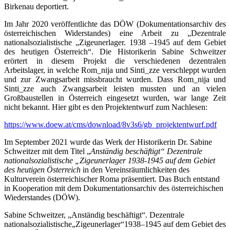
Birkenau deportiert.
Im Jahr 2020 veröffentlichte das DÖW (Dokumentationsarchiv des
österreichischen Widerstandes) eine Arbeit zu „Dezentrale
nationalsozialistische „Zigeunerlager. 1938 –1945 auf dem Gebiet
des heutigen Österreich“. Die Historikerin Sabine Schweitzer
erörtert in diesem Projekt die verschiedenen dezentralen
Arbeitslager, in welche Rom_nija und Sinti_zze verschleppt wurden
und zur Zwangsarbeit missbraucht wurden. Dass Rom_nija und
Sinti_zze auch Zwangsarbeit leisten mussten und an vielen
Großbaustellen in Österreich eingesetzt wurden, war lange Zeit
nicht bekannt. Hier gibt es den Projektentwurf zum Nachlesen:
https://www.doew.at/cms/download/8v3s6/gb_projektentwurf.pdf
Im September 2021 wurde das Werk der Historikerin Dr. Sabine
Schweitzer mit dem Titel „
Anständig beschäftigt“ Dezentrale
nationalsozialistische „Zigeunerlager 1938-1945 auf dem Gebiet
des heutigen Österreich
in den Vereinsräumlichkeiten des
Kulturverein österreichischer Roma präsentiert. Das Buch entstand
in Kooperation mit dem Dokumentationsarchiv des österreichischen
Wiederstandes (DÖW).
Sabine Schweitzer, „Anständig beschäftigt“. Dezentrale
nationalsozialistische„Zigeunerlager“1938–1945 auf dem Gebiet des