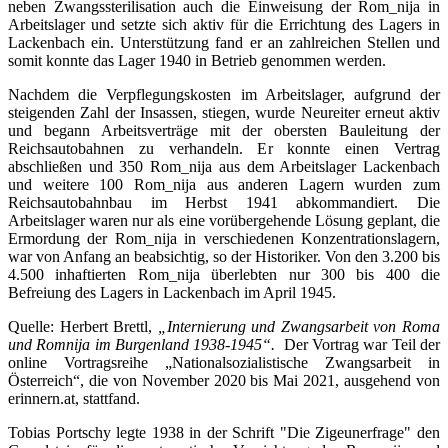
neben Zwangssterilisation auch die Einweisung der Rom_nija in
Arbeitslager und setzte sich aktiv für die Errichtung des Lagers in
Lackenbach ein. Unterstützung fand er an zahlreichen Stellen und
somit konnte das Lager 1940 in Betrieb genommen werden.
Nachdem die Verpflegungskosten im Arbeitslager, aufgrund der
steigenden Zahl der Insassen, stiegen, wurde Neureiter erneut aktiv
und begann Arbeitsverträge mit der obersten Bauleitung der
Reichsautobahnen zu verhandeln. Er konnte einen Vertrag
abschließen und 350 Rom_nija aus dem Arbeitslager Lackenbach
und weitere 100 Rom_nija aus anderen Lagern wurden zum
Reichsautobahnbau im Herbst 1941 abkommandiert. Die
Arbeitslager waren nur als eine vorübergehende Lösung geplant, die
Ermordung der Rom_nija in verschiedenen Konzentrationslagern,
war von Anfang an beabsichtig, so der Historiker. Von den 3.200 bis
4.500 inhaftierten Rom_nija überlebten nur 300 bis 400 die
Befreiung des Lagers in Lackenbach im April 1945.
Quelle: Herbert Brettl,
„Internierung und Zwangsarbeit von Roma
und Romnija im Burgenland 1938-1945“.
Der Vortrag war Teil der
online Vortragsreihe „Nationalsozialistische Zwangsarbeit in
Österreich“, die von November 2020 bis Mai 2021, ausgehend von
erinnern.at, stattfand.
Tobias Portschy legte 1938 in der Schrift "Die Zigeunerfrage" den