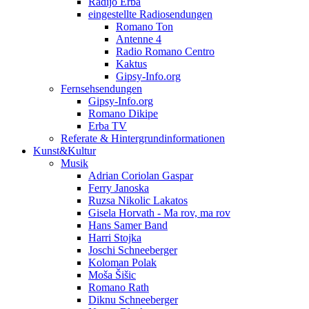
Radijo Erba
eingestellte Radiosendungen
Romano Ton
Antenne 4
Radio Romano Centro
Kaktus
Gipsy-Info.org
Fernsehsendungen
Gipsy-Info.org
Romano Dikipe
Erba TV
Referate & Hintergrundinformationen
Kunst&Kultur
Musik
Adrian Coriolan Gaspar
Ferry Janoska
Ruzsa Nikolic Lakatos
Gisela Horvath - Ma rov, ma rov
Hans Samer Band
Harri Stojka
Joschi Schneeberger
Koloman Polak
Moša Šišic
Romano Rath
Diknu Schneeberger