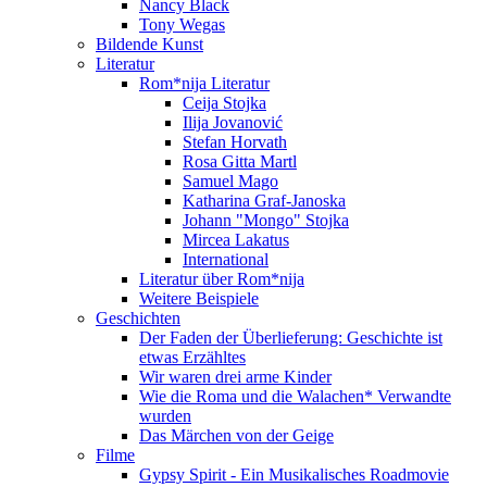
Nancy Black
Tony Wegas
Bildende Kunst
Literatur
Rom*nija Literatur
Ceija Stojka
Ilija Jovanović
Stefan Horvath
Rosa Gitta Martl
Samuel Mago
Katharina Graf-Janoska
Johann "Mongo" Stojka
Mircea Lakatus
International
Literatur über Rom*nija
Weitere Beispiele
Geschichten
Der Faden der Überlieferung: Geschichte ist
etwas Erzähltes
Wir waren drei arme Kinder
Wie die Roma und die Walachen* Verwandte
wurden
Das Märchen von der Geige
Filme
Gypsy Spirit - Ein Musikalisches Roadmovie