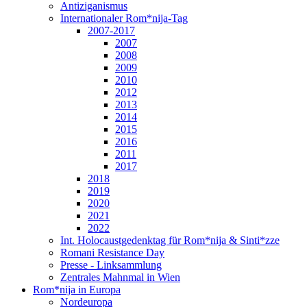
Antiziganismus
Internationaler Rom*nija-Tag
2007-2017
2007
2008
2009
2010
2012
2013
2014
2015
2016
2011
2017
2018
2019
2020
2021
2022
Int. Holocaustgedenktag für Rom*nija & Sinti*zze
Romani Resistance Day
Presse - Linksammlung
Zentrales Mahnmal in Wien
Rom*nija in Europa
Nordeuropa