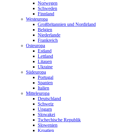
Norwegen
Schweden
Finnland
Westeuropa
Großbritannien und Nordirland
Belgien
Niederlande
Frankreich
Osteuropa
Estland
Lettland
Litauen
Ukraine
Südeuropa
Portugal
Spanien
Italien
Mitteleuropa
Deutschland
Schweiz
Ungarn
Slowakei
Tschechische Republik
Slowenien
Kroatien