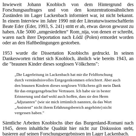
Inwieweit Johann Knobloch von dem Hintergrund des
Forschungsauftrages und von den konzentrationsähnlichen
Zuständen im Lager Lackenbach informiert war, ist nicht bekannt.
In einem Interview im Jahre 1990 mit der Literaturwissenschaftlerin
Beate Eder (Eder, 1993, S. 241) stritt er ab, etwas davon gewusst zu
haben. Alle 5000 „umgesiedelten“ Rom_nija, von denen er schreibt,
waren nach ihrer Deportation nach Łódź (Polen) ermordet worden
oder an den Haftbedingungen gestorben.
1953 wurde die Dissertation Knoblochs gedruckt. In seinen
Dankesworten richtet sich Knobloch, ähnlich wie bereits 1943, an
die "braunen Kinder dieses sorglosen Völkchens":
„Die Lagerleitung in Lackenbach hat mir die Feldforschung
durch verständnisvolles Entgegenkommen erleichtert. Aber auch
den braunen Kindern dieses sorglosen Völkchens gilt mein Dank
für das entgegengebrachte Vertrauen. Ich habe sie in bester
Erinnerung und darf wohl auch hoffen, dass sie den Herrn
„Adjutanten“ (wie sie mich irrtümlich nannten, da das Wort
„Assistent“ nicht ihrem Erfahrungsbereich angehörte) nicht
vergessen haben.“
Sämtliche Arbeiten Knoblochs über das Burgenland-Romani nach
1945, deren inhaltliche Qualität hier nicht zur Diskussion steht,
basieren auf seinen Forschungsergebnissen im Lager Lackenbach.