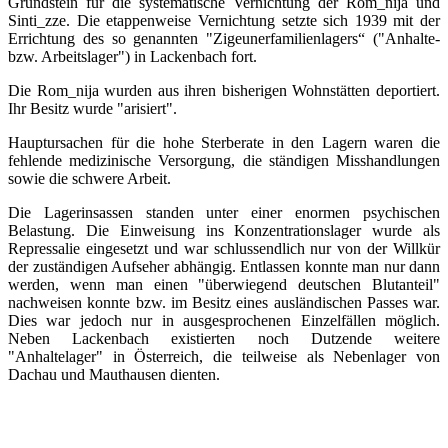
Grundstein für die systematische Vernichtung der Rom_nija und
Sinti_zze. Die etappenweise Vernichtung setzte sich 1939 mit der
Errichtung des so genannten "Zigeunerfamilienlagers“ ("Anhalte-
bzw. Arbeitslager") in Lackenbach fort.
Die Rom_nija wurden aus ihren bisherigen Wohnstätten deportiert.
Ihr Besitz wurde "arisiert".
Hauptursachen für die hohe Sterberate in den Lagern waren die
fehlende medizinische Versorgung, die ständigen Misshandlungen
sowie die schwere Arbeit.
Die Lagerinsassen standen unter einer enormen psychischen
Belastung. Die Einweisung ins Konzentrationslager wurde als
Repressalie eingesetzt und war schlussendlich nur von der Willkür
der zuständigen Aufseher abhängig. Entlassen konnte man nur dann
werden, wenn man einen "überwiegend deutschen Blutanteil"
nachweisen konnte bzw. im Besitz eines ausländischen Passes war.
Dies war jedoch nur in ausgesprochenen Einzelfällen möglich.
Neben Lackenbach existierten noch Dutzende weitere
"Anhaltelager" in Österreich, die teilweise als Nebenlager von
Dachau und Mauthausen dienten.