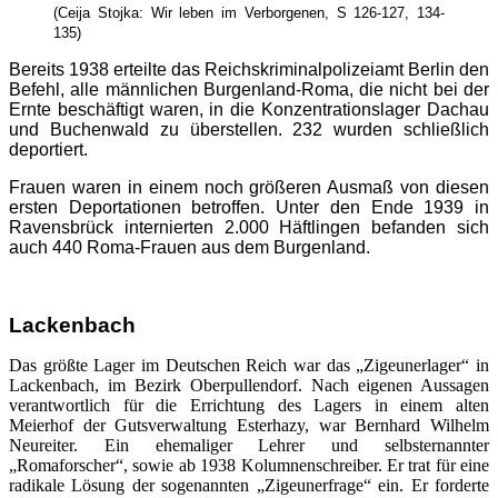
(Ceija Stojka: Wir leben im Verborgenen, S 126-127, 134-
135)
Bereits 1938 erteilte das Reichskriminalpolizeiamt Berlin den
Befehl, alle männlichen Burgenland-Roma, die nicht bei der
Ernte beschäftigt waren, in die Konzentrationslager Dachau
und Buchenwald zu überstellen. 232 wurden schließlich
deportiert.
Frauen waren in einem noch größeren Ausmaß von diesen
ersten Deportationen betroffen. Unter den Ende 1939 in
Ravensbrück internierten 2.000 Häftlingen befanden sich
auch 440 Roma-Frauen aus dem Burgenland.
Lackenbach
Das größte Lager im Deutschen Reich war das „Zigeunerlager“ in
Lackenbach, im Bezirk Oberpullendorf. Nach eigenen Aussagen
verantwortlich für die Errichtung des Lagers in einem alten
Meierhof der Gutsverwaltung Esterhazy, war Bernhard Wilhelm
Neureiter. Ein ehemaliger Lehrer und selbsternannter
„Romaforscher“, sowie ab 1938 Kolumnenschreiber. Er trat für eine
radikale Lösung der sogenannten „Zigeunerfrage“ ein. Er forderte