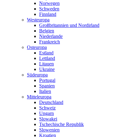
Norwegen
Schweden
Finnland
Westeuropa
Großbritannien und Nordirland
Belgien
Niederlande
Frankreich
Osteuropa
Estland
Lettland
Litauen
Ukraine
Südeuropa
Portugal
Spanien
Italien
Mitteleuropa
Deutschland
Schweiz
Ungarn
Slowakei
Tschechische Republik
Slowenien
Kroatien