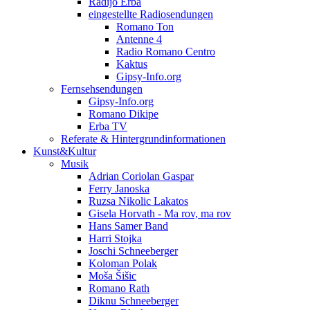
Radijo Erba
eingestellte Radiosendungen
Romano Ton
Antenne 4
Radio Romano Centro
Kaktus
Gipsy-Info.org
Fernsehsendungen
Gipsy-Info.org
Romano Dikipe
Erba TV
Referate & Hintergrundinformationen
Kunst&Kultur
Musik
Adrian Coriolan Gaspar
Ferry Janoska
Ruzsa Nikolic Lakatos
Gisela Horvath - Ma rov, ma rov
Hans Samer Band
Harri Stojka
Joschi Schneeberger
Koloman Polak
Moša Šišic
Romano Rath
Diknu Schneeberger