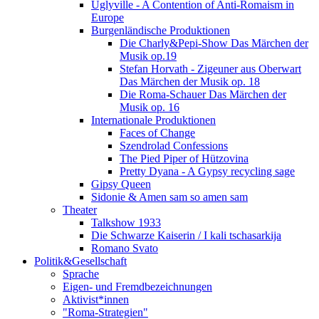
Uglyville - A Contention of Anti-Romaism in
Europe
Burgenländische Produktionen
Die Charly&Pepi-Show Das Märchen der
Musik op.19
Stefan Horvath - Zigeuner aus Oberwart
Das Märchen der Musik op. 18
Die Roma-Schauer Das Märchen der
Musik op. 16
Internationale Produktionen
Faces of Change
Szendrolad Confessions
The Pied Piper of Hützovina
Pretty Dyana - A Gypsy recycling sage
Gipsy Queen
Sidonie & Amen sam so amen sam
Theater
Talkshow 1933
Die Schwarze Kaiserin / I kali tschasarkija
Romano Svato
Politik&Gesellschaft
Sprache
Eigen- und Fremdbezeichnungen
Aktivist*innen
"Roma-Strategien"