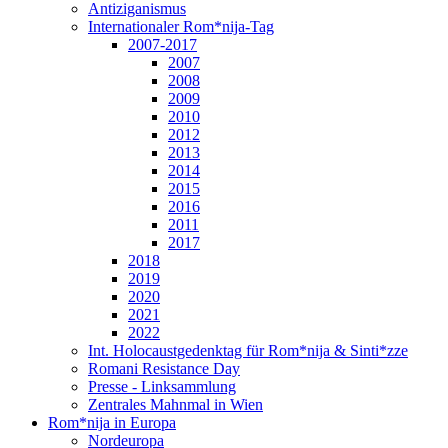
Antiziganismus
Internationaler Rom*nija-Tag
2007-2017
2007
2008
2009
2010
2012
2013
2014
2015
2016
2011
2017
2018
2019
2020
2021
2022
Int. Holocaustgedenktag für Rom*nija & Sinti*zze
Romani Resistance Day
Presse - Linksammlung
Zentrales Mahnmal in Wien
Rom*nija in Europa
Nordeuropa