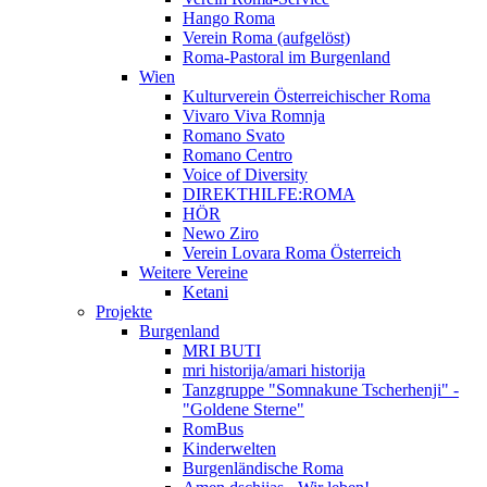
Hango Roma
Verein Roma (aufgelöst)
Roma-Pastoral im Burgenland
Wien
Kulturverein Österreichischer Roma
Vivaro Viva Romnja
Romano Svato
Romano Centro
Voice of Diversity
DIREKTHILFE:ROMA
HÖR
Newo Ziro
Verein Lovara Roma Österreich
Weitere Vereine
Ketani
Projekte
Burgenland
MRI BUTI
mri historija/amari historija
Tanzgruppe "Somnakune Tscherhenji" -
"Goldene Sterne"
RomBus
Kinderwelten
Burgenländische Roma