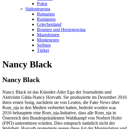
Polen
Südosteuropa
Bulgarien
Rumänien
Griechenland
Bosnien und Herzegowina
Mazedonien
Montenegro
Serbien
Türkei
Nancy Black
Nancy Black
Nancy Black ist das Künstler-Alter Ego der Journalistin und
Aktivistin Gilda-Nancy Horvath. Sie produzierte im Dezember 2016
ihren ersten Song, nachdem sie von Leuten, die Fake News über
Rom_nja in den Medien verbreitet hatten, bedroht worden war.
2016 behauptete eine Rom_nja-Initiative, dass alle Rom_nja in
Österreich den Bundespräsidenten Wahlkampf von Norbert Hofer
(FPÖ) unterstützen würden. Dies entsprach natürlich nicht der
Wahrheit. Horvath protestierte gegen diese Art der Manipulation und