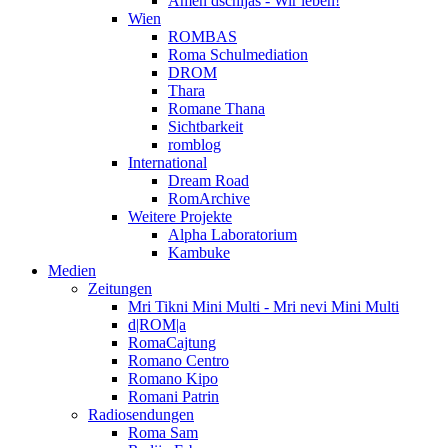
Amen dschijas - Wir leben!
Wien
ROMBAS
Roma Schulmediation
DROM
Thara
Romane Thana
Sichtbarkeit
romblog
International
Dream Road
RomArchive
Weitere Projekte
Alpha Laboratorium
Kambuke
Medien
Zeitungen
Mri Tikni Mini Multi - Mri nevi Mini Multi
d|ROM|a
RomaCajtung
Romano Centro
Romano Kipo
Romani Patrin
Radiosendungen
Roma Sam