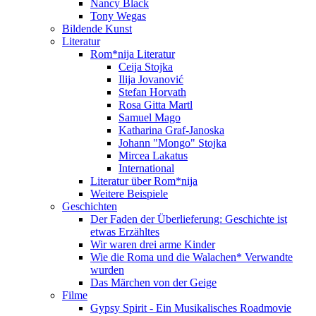
Nancy Black
Tony Wegas
Bildende Kunst
Literatur
Rom*nija Literatur
Ceija Stojka
Ilija Jovanović
Stefan Horvath
Rosa Gitta Martl
Samuel Mago
Katharina Graf-Janoska
Johann "Mongo" Stojka
Mircea Lakatus
International
Literatur über Rom*nija
Weitere Beispiele
Geschichten
Der Faden der Überlieferung: Geschichte ist
etwas Erzähltes
Wir waren drei arme Kinder
Wie die Roma und die Walachen* Verwandte
wurden
Das Märchen von der Geige
Filme
Gypsy Spirit - Ein Musikalisches Roadmovie