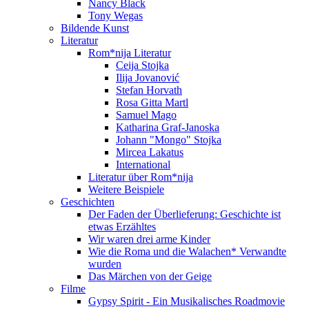
Nancy Black
Tony Wegas
Bildende Kunst
Literatur
Rom*nija Literatur
Ceija Stojka
Ilija Jovanović
Stefan Horvath
Rosa Gitta Martl
Samuel Mago
Katharina Graf-Janoska
Johann "Mongo" Stojka
Mircea Lakatus
International
Literatur über Rom*nija
Weitere Beispiele
Geschichten
Der Faden der Überlieferung: Geschichte ist
etwas Erzähltes
Wir waren drei arme Kinder
Wie die Roma und die Walachen* Verwandte
wurden
Das Märchen von der Geige
Filme
Gypsy Spirit - Ein Musikalisches Roadmovie