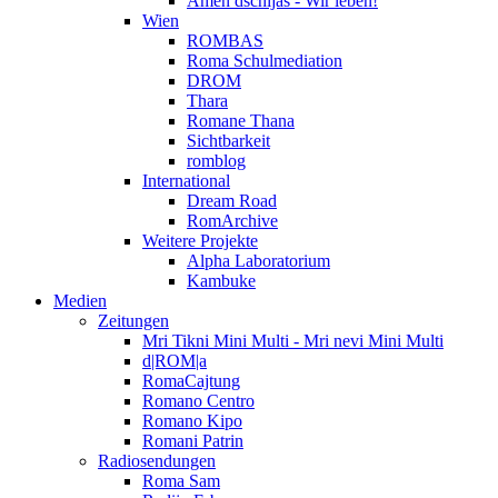
Amen dschijas - Wir leben!
Wien
ROMBAS
Roma Schulmediation
DROM
Thara
Romane Thana
Sichtbarkeit
romblog
International
Dream Road
RomArchive
Weitere Projekte
Alpha Laboratorium
Kambuke
Medien
Zeitungen
Mri Tikni Mini Multi - Mri nevi Mini Multi
d|ROM|a
RomaCajtung
Romano Centro
Romano Kipo
Romani Patrin
Radiosendungen
Roma Sam