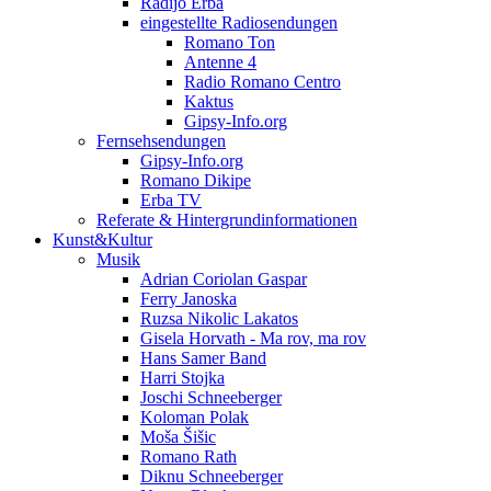
Radijo Erba
eingestellte Radiosendungen
Romano Ton
Antenne 4
Radio Romano Centro
Kaktus
Gipsy-Info.org
Fernsehsendungen
Gipsy-Info.org
Romano Dikipe
Erba TV
Referate & Hintergrundinformationen
Kunst&Kultur
Musik
Adrian Coriolan Gaspar
Ferry Janoska
Ruzsa Nikolic Lakatos
Gisela Horvath - Ma rov, ma rov
Hans Samer Band
Harri Stojka
Joschi Schneeberger
Koloman Polak
Moša Šišic
Romano Rath
Diknu Schneeberger