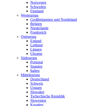
Norwegen
Schweden
Finnland
Westeuropa
Großbritannien und Nordirland
Belgien
Niederlande
Frankreich
Osteuropa
Estland
Lettland
Litauen
Ukraine
Südeuropa
Portugal
Spanien
Italien
Mitteleuropa
Deutschland
Schweiz
Ungarn
Slowakei
Tschechische Republik
Slowenien
Kroatien