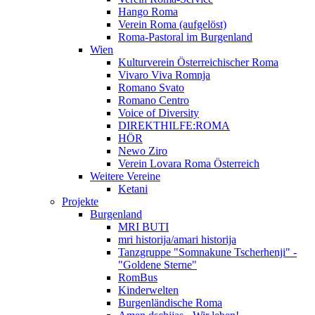
Hango Roma
Verein Roma (aufgelöst)
Roma-Pastoral im Burgenland
Wien
Kulturverein Österreichischer Roma
Vivaro Viva Romnja
Romano Svato
Romano Centro
Voice of Diversity
DIREKTHILFE:ROMA
HÖR
Newo Ziro
Verein Lovara Roma Österreich
Weitere Vereine
Ketani
Projekte
Burgenland
MRI BUTI
mri historija/amari historija
Tanzgruppe "Somnakune Tscherhenji" -
"Goldene Sterne"
RomBus
Kinderwelten
Burgenländische Roma