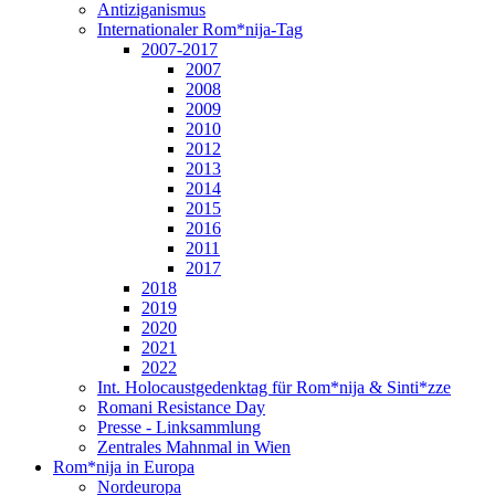
Antiziganismus
Internationaler Rom*nija-Tag
2007-2017
2007
2008
2009
2010
2012
2013
2014
2015
2016
2011
2017
2018
2019
2020
2021
2022
Int. Holocaustgedenktag für Rom*nija & Sinti*zze
Romani Resistance Day
Presse - Linksammlung
Zentrales Mahnmal in Wien
Rom*nija in Europa
Nordeuropa