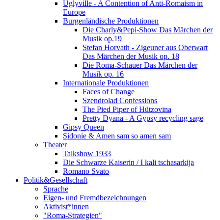
Uglyville - A Contention of Anti-Romaism in
Europe
Burgenländische Produktionen
Die Charly&Pepi-Show Das Märchen der
Musik op.19
Stefan Horvath - Zigeuner aus Oberwart
Das Märchen der Musik op. 18
Die Roma-Schauer Das Märchen der
Musik op. 16
Internationale Produktionen
Faces of Change
Szendrolad Confessions
The Pied Piper of Hützovina
Pretty Dyana - A Gypsy recycling sage
Gipsy Queen
Sidonie & Amen sam so amen sam
Theater
Talkshow 1933
Die Schwarze Kaiserin / I kali tschasarkija
Romano Svato
Politik&Gesellschaft
Sprache
Eigen- und Fremdbezeichnungen
Aktivist*innen
"Roma-Strategien"