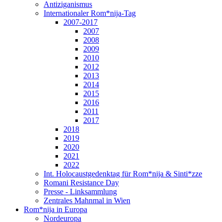
Antiziganismus
Internationaler Rom*nija-Tag
2007-2017
2007
2008
2009
2010
2012
2013
2014
2015
2016
2011
2017
2018
2019
2020
2021
2022
Int. Holocaustgedenktag für Rom*nija & Sinti*zze
Romani Resistance Day
Presse - Linksammlung
Zentrales Mahnmal in Wien
Rom*nija in Europa
Nordeuropa