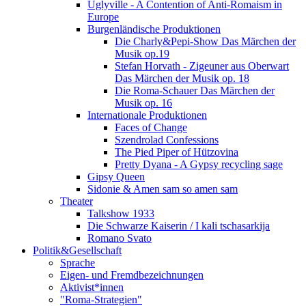
Uglyville - A Contention of Anti-Romaism in
Europe
Burgenländische Produktionen
Die Charly&Pepi-Show Das Märchen der
Musik op.19
Stefan Horvath - Zigeuner aus Oberwart
Das Märchen der Musik op. 18
Die Roma-Schauer Das Märchen der
Musik op. 16
Internationale Produktionen
Faces of Change
Szendrolad Confessions
The Pied Piper of Hützovina
Pretty Dyana - A Gypsy recycling sage
Gipsy Queen
Sidonie & Amen sam so amen sam
Theater
Talkshow 1933
Die Schwarze Kaiserin / I kali tschasarkija
Romano Svato
Politik&Gesellschaft
Sprache
Eigen- und Fremdbezeichnungen
Aktivist*innen
"Roma-Strategien"