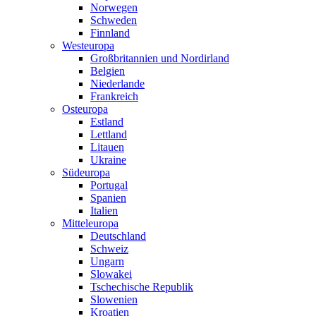
Norwegen
Schweden
Finnland
Westeuropa
Großbritannien und Nordirland
Belgien
Niederlande
Frankreich
Osteuropa
Estland
Lettland
Litauen
Ukraine
Südeuropa
Portugal
Spanien
Italien
Mitteleuropa
Deutschland
Schweiz
Ungarn
Slowakei
Tschechische Republik
Slowenien
Kroatien