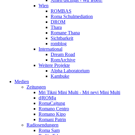
Amen dschijas - Wir leben!
Wien
ROMBAS
Roma Schulmediation
DROM
Thara
Romane Thana
Sichtbarkeit
romblog
International
Dream Road
RomArchive
Weitere Projekte
Alpha Laboratorium
Kambuke
Medien
Zeitungen
Mri Tikni Mini Multi - Mri nevi Mini Multi
d|ROM|a
RomaCajtung
Romano Centro
Romano Kipo
Romani Patrin
Radiosendungen
Roma Sam