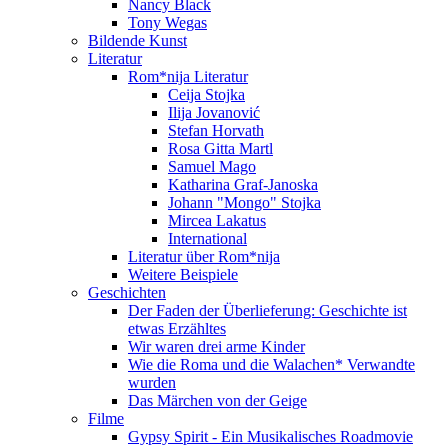
Nancy Black
Tony Wegas
Bildende Kunst
Literatur
Rom*nija Literatur
Ceija Stojka
Ilija Jovanović
Stefan Horvath
Rosa Gitta Martl
Samuel Mago
Katharina Graf-Janoska
Johann "Mongo" Stojka
Mircea Lakatus
International
Literatur über Rom*nija
Weitere Beispiele
Geschichten
Der Faden der Überlieferung: Geschichte ist
etwas Erzähltes
Wir waren drei arme Kinder
Wie die Roma und die Walachen* Verwandte
wurden
Das Märchen von der Geige
Filme
Gypsy Spirit - Ein Musikalisches Roadmovie