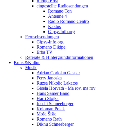
Radijo Erba
eingestellte Radiosendungen
Romano Ton
Antenne 4
Radio Romano Centro
Kaktus
Gipsy-Info.org
Fernsehsendungen
Gipsy-Info.org
Romano Dikipe
Erba TV
Referate & Hintergrundinformationen
Kunst&Kultur
Musik
Adrian Coriolan Gaspar
Ferry Janoska
Ruzsa Nikolic Lakatos
Gisela Horvath - Ma rov, ma rov
Hans Samer Band
Harri Stojka
Joschi Schneeberger
Koloman Polak
Moša Šišic
Romano Rath
Diknu Schneeberger