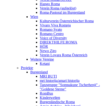
Hango Roma
Verein Roma (aufgelöst)
Roma-Pastoral im Burgenland
Wien
Kulturverein Österreichischer Roma
Vivaro Viva Romnja
Romano Svato
Romano Centro
Voice of Diversity
DIREKTHILFE:ROMA
HÖR
Newo Ziro
Verein Lovara Roma Österreich
Weitere Vereine
Ketani
Projekte
Burgenland
MRI BUTI
mri historija/amari historija
Tanzgruppe "Somnakune Tscherhenji" -
"Goldene Sterne"
RomBus
Kinderwelten
Burgenländische Roma