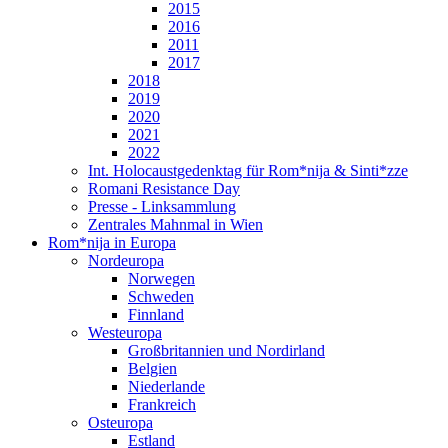
2015
2016
2011
2017
2018
2019
2020
2021
2022
Int. Holocaustgedenktag für Rom*nija & Sinti*zze
Romani Resistance Day
Presse - Linksammlung
Zentrales Mahnmal in Wien
Rom*nija in Europa
Nordeuropa
Norwegen
Schweden
Finnland
Westeuropa
Großbritannien und Nordirland
Belgien
Niederlande
Frankreich
Osteuropa
Estland