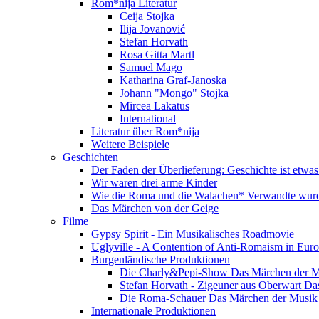
Rom*nija Literatur
Ceija Stojka
Ilija Jovanović
Stefan Horvath
Rosa Gitta Martl
Samuel Mago
Katharina Graf-Janoska
Johann "Mongo" Stojka
Mircea Lakatus
International
Literatur über Rom*nija
Weitere Beispiele
Geschichten
Der Faden der Überlieferung: Geschichte ist etwas
Wir waren drei arme Kinder
Wie die Roma und die Walachen* Verwandte wur
Das Märchen von der Geige
Filme
Gypsy Spirit - Ein Musikalisches Roadmovie
Uglyville - A Contention of Anti-Romaism in Eur
Burgenländische Produktionen
Die Charly&Pepi-Show Das Märchen der M
Stefan Horvath - Zigeuner aus Oberwart Da
Die Roma-Schauer Das Märchen der Musik 
Internationale Produktionen