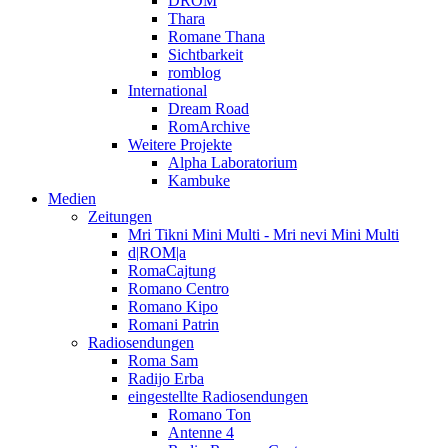
DROM
Thara
Romane Thana
Sichtbarkeit
romblog
International
Dream Road
RomArchive
Weitere Projekte
Alpha Laboratorium
Kambuke
Medien
Zeitungen
Mri Tikni Mini Multi - Mri nevi Mini Multi
d|ROM|a
RomaCajtung
Romano Centro
Romano Kipo
Romani Patrin
Radiosendungen
Roma Sam
Radijo Erba
eingestellte Radiosendungen
Romano Ton
Antenne 4