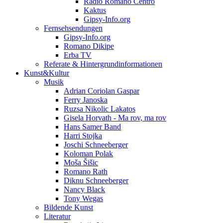
Radio Romano Centro
Kaktus
Gipsy-Info.org
Fernsehsendungen
Gipsy-Info.org
Romano Dikipe
Erba TV
Referate & Hintergrundinformationen
Kunst&Kultur
Musik
Adrian Coriolan Gaspar
Ferry Janoska
Ruzsa Nikolic Lakatos
Gisela Horvath - Ma rov, ma rov
Hans Samer Band
Harri Stojka
Joschi Schneeberger
Koloman Polak
Moša Šišic
Romano Rath
Diknu Schneeberger
Nancy Black
Tony Wegas
Bildende Kunst
Literatur