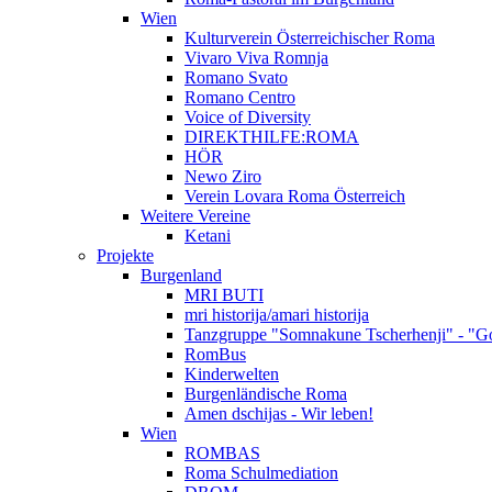
Wien
Kulturverein Österreichischer Roma
Vivaro Viva Romnja
Romano Svato
Romano Centro
Voice of Diversity
DIREKTHILFE:ROMA
HÖR
Newo Ziro
Verein Lovara Roma Österreich
Weitere Vereine
Ketani
Projekte
Burgenland
MRI BUTI
mri historija/amari historija
Tanzgruppe "Somnakune Tscherhenji" - "Go
RomBus
Kinderwelten
Burgenländische Roma
Amen dschijas - Wir leben!
Wien
ROMBAS
Roma Schulmediation