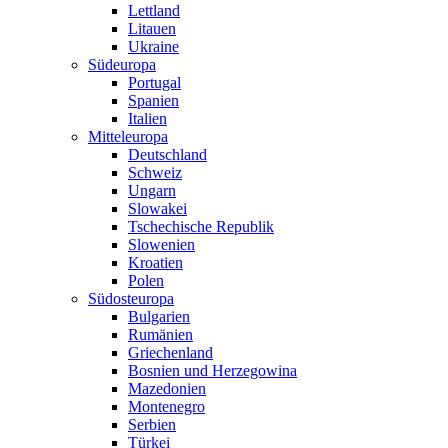
Lettland
Litauen
Ukraine
Südeuropa
Portugal
Spanien
Italien
Mitteleuropa
Deutschland
Schweiz
Ungarn
Slowakei
Tschechische Republik
Slowenien
Kroatien
Polen
Südosteuropa
Bulgarien
Rumänien
Griechenland
Bosnien und Herzegowina
Mazedonien
Montenegro
Serbien
Türkei