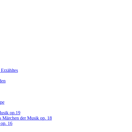
 Erzähltes
den
ope
usik op.19
s Märchen der Musik op. 18
op. 16