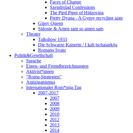
Faces of Change
Szendrolad Confessions
The Pied Piper of Hützovina
Pretty Dyana - A Gypsy recycling sage
Gipsy Queen
Sidonie & Amen sam so amen sam
Theater
Talkshow 1933
Die Schwarze Kaiserin / I kali tschasarkija
Romano Svato
Politik&Gesellschaft
Sprache
Eigen- und Fremdbezeichnungen
Aktivist*innen
"Roma-Strategien"
Antiziganismus
Internationaler Rom*nija-Tag
2007-2017
2007
2008
2009
2010
2012
2013
2014