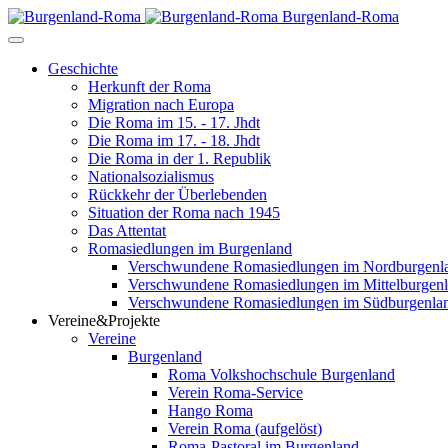
Burgenland-Roma
Geschichte
Herkunft der Roma
Migration nach Europa
Die Roma im 15. - 17. Jhdt
Die Roma im 17. - 18. Jhdt
Die Roma in der 1. Republik
Nationalsozialismus
Rückkehr der Überlebenden
Situation der Roma nach 1945
Das Attentat
Romasiedlungen im Burgenland
Verschwundene Romasiedlungen im Nordburgenl
Verschwundene Romasiedlungen im Mittelburgen
Verschwundene Romasiedlungen im Südburgenla
Vereine&Projekte
Vereine
Burgenland
Roma Volkshochschule Burgenland
Verein Roma-Service
Hango Roma
Verein Roma (aufgelöst)
Roma-Pastoral im Burgenland