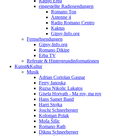
Radijo Erba
eingestellte Radiosendungen
Romano Ton
Antenne 4
Radio Romano Centro
Kaktus
Gipsy-Info.org
Fernsehsendungen
Gipsy-Info.org
Romano Dikipe
Erba TV
Referate & Hintergrundinformationen
Kunst&Kultur
Musik
Adrian Coriolan Gaspar
Ferry Janoska
Ruzsa Nikolic Lakatos
Gisela Horvath - Ma rov, ma rov
Hans Samer Band
Harri Stojka
Joschi Schneeberger
Koloman Polak
Moša Šišic
Romano Rath
Diknu Schneeberger