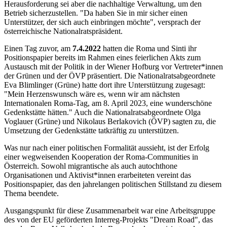
Herausforderung sei aber die nachhaltige Verwaltung, um den
Betrieb sicherzustellen. "Da haben Sie in mir sicher einen
Unterstützer, der sich auch einbringen möchte", versprach der
österreichische Nationalratspräsident.
Einen Tag zuvor, am
7.4.2022
hatten die Roma und Sinti ihr
Positionspapier bereits im Rahmen eines feierlichen Akts zum
Austausch mit der Politik in der Wiener Hofburg vor Vertreter*innen
der Grünen und der ÖVP präsentiert. Die Nationalratsabgeordnete
Eva Blimlinger (Grüne) hatte dort ihre Unterstützung zugesagt:
"Mein Herzenswunsch wäre es, wenn wir am nächsten
Internationalen Roma-Tag, am 8. April 2023, eine wunderschöne
Gedenkstätte hätten." Auch die Nationalratsabgeordnete Olga
Voglauer (Grüne) und Nikolaus Berlakovich (ÖVP) sagten zu, die
Umsetzung der Gedenkstätte tatkräftig zu unterstützen.
Was nur nach einer politischen Formalität aussieht, ist der Erfolg
einer wegweisenden Kooperation der Roma-Communities in
Österreich. Sowohl migrantische als auch autochthone
Organisationen und Aktivist*innen erarbeiteten vereint das
Positionspapier, das den jahrelangen politischen Stillstand zu diesem
Thema beendete.
Ausgangspunkt für diese Zusammenarbeit war eine Arbeitsgruppe
des von der EU geförderten Interreg-Projekts "Dream Road", das