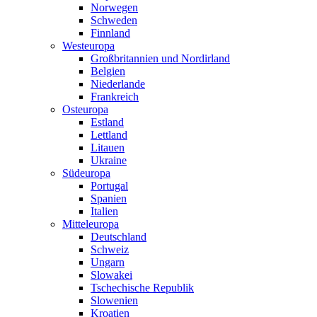
Norwegen
Schweden
Finnland
Westeuropa
Großbritannien und Nordirland
Belgien
Niederlande
Frankreich
Osteuropa
Estland
Lettland
Litauen
Ukraine
Südeuropa
Portugal
Spanien
Italien
Mitteleuropa
Deutschland
Schweiz
Ungarn
Slowakei
Tschechische Republik
Slowenien
Kroatien