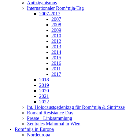
Antiziganismus
Internationaler Rom*nija-Tag
2007-2017
2007
2008
2009
2010
2012
2013
2014
2015
2016
2011
2017
2018
2019
2020
2021
2022
Int. Holocaustgedenktag für Rom*nija & Sinti*zze
Romani Resistance Day
Presse - Linksammlung
Zentrales Mahnmal in Wien
Rom*nija in Europa
Nordeuropa