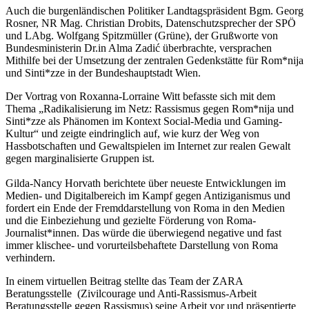
Auch die burgenländischen Politiker Landtagspräsident Bgm. Georg
Rosner, NR Mag. Christian Drobits, Datenschutzsprecher der SPÖ
und LAbg. Wolfgang Spitzmüller (Grüne), der Grußworte von
Bundesministerin Dr.in Alma Zadić überbrachte, versprachen
Mithilfe bei der Umsetzung der zentralen Gedenkstätte für Rom*nija
und Sinti*zze in der Bundeshauptstadt Wien.
Der Vortrag von Roxanna-Lorraine Witt befasste sich mit dem
Thema „Radikalisierung im Netz: Rassismus gegen Rom*nija und
Sinti*zze als Phänomen im Kontext Social-Media und Gaming-
Kultur“ und zeigte eindringlich auf, wie kurz der Weg von
Hassbotschaften und Gewaltspielen im Internet zur realen Gewalt
gegen marginalisierte Gruppen ist.
Gilda-Nancy Horvath berichtete über neueste Entwicklungen im
Medien- und Digitalbereich im Kampf gegen Antiziganismus und
fordert ein Ende der Fremddarstellung von Roma in den Medien
und die Einbeziehung und gezielte Förderung von Roma-
Journalist*innen. Das würde die überwiegend negative und fast
immer klischee- und vorurteilsbehaftete Darstellung von Roma
verhindern.
In einem virtuellen Beitrag stellte das Team der ZARA
Beratungsstelle (Zivilcourage und Anti-Rassismus-Arbeit
Beratungsstelle gegen Rassismus) seine Arbeit vor und präsentierte