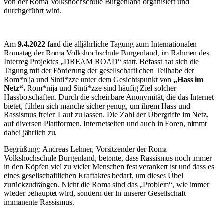
von der Roma Volkshochschule Burgenland organisiert und
durchgeführt wird.
Am
9.4.2022
fand die alljährliche Tagung zum Internationalen
Romatag der Roma Volkshochschule Burgenland, im Rahmen des
Interreg Projektes „DREAM ROAD“ statt. Befasst hat sich die
Tagung mit der Förderung der gesellschaftlichen Teilhabe der
Rom*nija und Sinti*zze unter dem Gesichtspunkt von
„Hass im
Netz“.
Rom*nija und Sinti*zze sind häufig Ziel solcher
Hassbotschaften. Durch die scheinbare Anonymität, die das Internet
bietet, fühlen sich manche sicher genug, um ihrem Hass und
Rassismus freien Lauf zu lassen. Die Zahl der Übergriffe im Netz,
auf diversen Plattformen, Internetseiten und auch in Foren, nimmt
dabei jährlich zu.
Begrüßung: Andreas Lehner, Vorsitzender der Roma
Volkshochschule Burgenland, betonte, dass Rassismus noch immer
in den Köpfen viel zu vieler Menschen fest verankert ist und dass es
eines gesellschaftlichen Kraftaktes bedarf, um dieses Übel
zurückzudrängen. Nicht die Roma sind das „Problem“, wie immer
wieder behauptet wird, sondern der in unserer Gesellschaft
immanente Rassismus.