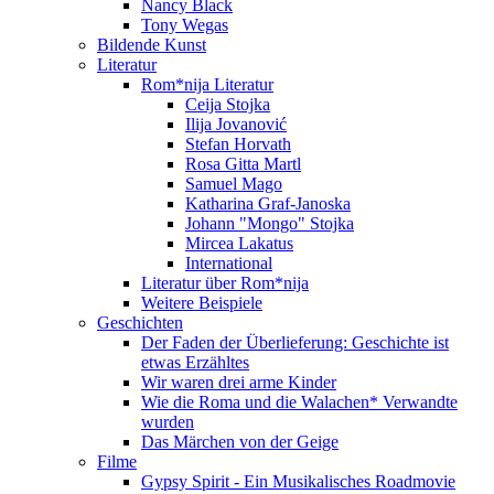
Nancy Black
Tony Wegas
Bildende Kunst
Literatur
Rom*nija Literatur
Ceija Stojka
Ilija Jovanović
Stefan Horvath
Rosa Gitta Martl
Samuel Mago
Katharina Graf-Janoska
Johann "Mongo" Stojka
Mircea Lakatus
International
Literatur über Rom*nija
Weitere Beispiele
Geschichten
Der Faden der Überlieferung: Geschichte ist
etwas Erzähltes
Wir waren drei arme Kinder
Wie die Roma und die Walachen* Verwandte
wurden
Das Märchen von der Geige
Filme
Gypsy Spirit - Ein Musikalisches Roadmovie