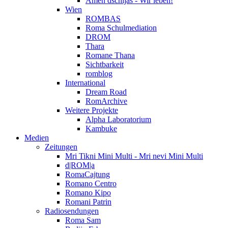
Amen dschijas - Wir leben!
Wien
ROMBAS
Roma Schulmediation
DROM
Thara
Romane Thana
Sichtbarkeit
romblog
International
Dream Road
RomArchive
Weitere Projekte
Alpha Laboratorium
Kambuke
Medien
Zeitungen
Mri Tikni Mini Multi - Mri nevi Mini Multi
d|ROM|a
RomaCajtung
Romano Centro
Romano Kipo
Romani Patrin
Radiosendungen
Roma Sam