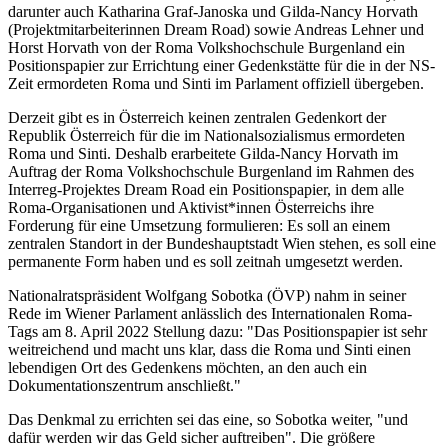
darunter auch Katharina Graf-Janoska und Gilda-Nancy Horvath
(Projektmitarbeiterinnen Dream Road) sowie Andreas Lehner und
Horst Horvath von der Roma Volkshochschule Burgenland ein
Positionspapier zur Errichtung einer Gedenkstätte für die in der NS-
Zeit ermordeten Roma und Sinti im Parlament offiziell übergeben.
Derzeit gibt es in Österreich keinen zentralen Gedenkort der
Republik Österreich für die im Nationalsozialismus ermordeten
Roma und Sinti. Deshalb erarbeitete Gilda-Nancy Horvath im
Auftrag der Roma Volkshochschule Burgenland im Rahmen des
Interreg-Projektes Dream Road ein Positionspapier, in dem alle
Roma-Organisationen und Aktivist*innen Österreichs ihre
Forderung für eine Umsetzung formulieren: Es soll an einem
zentralen Standort in der Bundeshauptstadt Wien stehen, es soll eine
permanente Form haben und es soll zeitnah umgesetzt werden.
Nationalratspräsident Wolfgang Sobotka (ÖVP) nahm in seiner
Rede im Wiener Parlament anlässlich des Internationalen Roma-
Tags am 8. April 2022 Stellung dazu: "Das Positionspapier ist sehr
weitreichend und macht uns klar, dass die Roma und Sinti einen
lebendigen Ort des Gedenkens möchten, an den auch ein
Dokumentationszentrum anschließt."
Das Denkmal zu errichten sei das eine, so Sobotka weiter, "und
dafür werden wir das Geld sicher auftreiben". Die größere