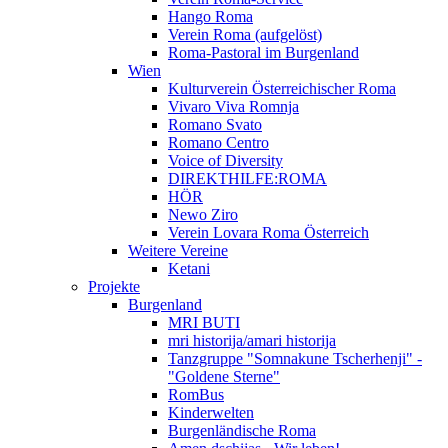
Hango Roma
Verein Roma (aufgelöst)
Roma-Pastoral im Burgenland
Wien
Kulturverein Österreichischer Roma
Vivaro Viva Romnja
Romano Svato
Romano Centro
Voice of Diversity
DIREKTHILFE:ROMA
HÖR
Newo Ziro
Verein Lovara Roma Österreich
Weitere Vereine
Ketani
Projekte
Burgenland
MRI BUTI
mri historija/amari historija
Tanzgruppe "Somnakune Tscherhenji" -
"Goldene Sterne"
RomBus
Kinderwelten
Burgenländische Roma