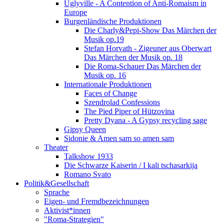
Uglyville - A Contention of Anti-Romaism in
Europe
Burgenländische Produktionen
Die Charly&Pepi-Show Das Märchen der
Musik op.19
Stefan Horvath - Zigeuner aus Oberwart
Das Märchen der Musik op. 18
Die Roma-Schauer Das Märchen der
Musik op. 16
Internationale Produktionen
Faces of Change
Szendrolad Confessions
The Pied Piper of Hützovina
Pretty Dyana - A Gypsy recycling sage
Gipsy Queen
Sidonie & Amen sam so amen sam
Theater
Talkshow 1933
Die Schwarze Kaiserin / I kali tschasarkija
Romano Svato
Politik&Gesellschaft
Sprache
Eigen- und Fremdbezeichnungen
Aktivist*innen
"Roma-Strategien"