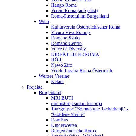
Hango Roma
Verein Roma (aufgelöst)
Roma-Pastoral im Burgenland
Wien
Kulturverein Österreichischer Roma
Vivaro Viva Romnja
Romano Svato
Romano Centro
Voice of Diversity
DIREKTHILFE:ROMA
HÖR
Newo Ziro
Verein Lovara Roma Österreich
Weitere Vereine
Ketani
Projekte
Burgenland
MRI BUTI
mri historija/amari historija
Tanzgruppe "Somnakune Tscherhenji" -
"Goldene Sterne"
RomBus
Kinderwelten
Burgenländische Roma