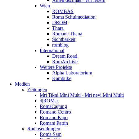
Amen dschijas - Wir leben!
Wien
ROMBAS
Roma Schulmediation
DROM
Thara
Romane Thana
Sichtbarkeit
romblog
International
Dream Road
RomArchive
Weitere Projekte
Alpha Laboratorium
Kambuke
Medien
Zeitungen
Mri Tikni Mini Multi - Mri nevi Mini Multi
d|ROM|a
RomaCajtung
Romano Centro
Romano Kipo
Romani Patrin
Radiosendungen
Roma Sam