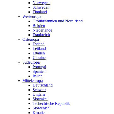
Norwegen
Schweden
Finnland
Westeuropa
Großbritannien und Nordirland
Belgien
Niederlande
Frankreich
Osteuropa
Estland
Lettland
Litauen
Ukraine
Südeuropa
Portugal
Spanien
Italien
Mitteleuropa
Deutschland
Schweiz
Ungarn
Slowakei
Tschechische Republik
Slowenien
Kroatien