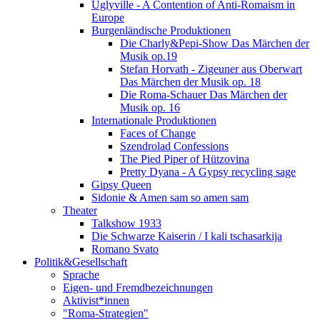
Uglyville - A Contention of Anti-Romaism in
Europe
Burgenländische Produktionen
Die Charly&Pepi-Show Das Märchen der
Musik op.19
Stefan Horvath - Zigeuner aus Oberwart
Das Märchen der Musik op. 18
Die Roma-Schauer Das Märchen der
Musik op. 16
Internationale Produktionen
Faces of Change
Szendrolad Confessions
The Pied Piper of Hützovina
Pretty Dyana - A Gypsy recycling sage
Gipsy Queen
Sidonie & Amen sam so amen sam
Theater
Talkshow 1933
Die Schwarze Kaiserin / I kali tschasarkija
Romano Svato
Politik&Gesellschaft
Sprache
Eigen- und Fremdbezeichnungen
Aktivist*innen
"Roma-Strategien"