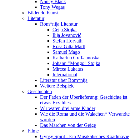
Nancy Black
Tony Wegas
Bildende Kunst
Literatur
Rom*nija Literatur
Ceija Stojka
Ilija Jovanović
Stefan Horvath
Rosa Gitta Martl
Samuel Mago
Katharina Graf-Janoska
Johann "Mongo" Stojka
Mircea Lakatus
International
Literatur über Rom*nija
Weitere Beispiele
Geschichten
Der Faden der Überlieferung: Geschichte ist
etwas Erzähltes
Wir waren drei arme Kinder
Wie die Roma und die Walachen* Verwandte
wurden
Das Märchen von der Geige
Filme
Gypsy Spirit - Ein Musikalisches Roadmovie