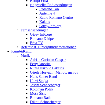
Radijo Erba
eingestellte Radiosendungen
Romano Ton
Antenne 4
Radio Romano Centro
Kaktus
Gipsy-Info.org
Fernsehsendungen
Gipsy-Info.org
Romano Dikipe
Erba TV
Referate & Hintergrundinformationen
Kunst&Kultur
Musik
Adrian Coriolan Gaspar
Ferry Janoska
Ruzsa Nikolic Lakatos
Gisela Horvath - Ma rov, ma rov
Hans Samer Band
Harri Stojka
Joschi Schneeberger
Koloman Polak
Moša Šišic
Romano Rath
Diknu Schneeberger