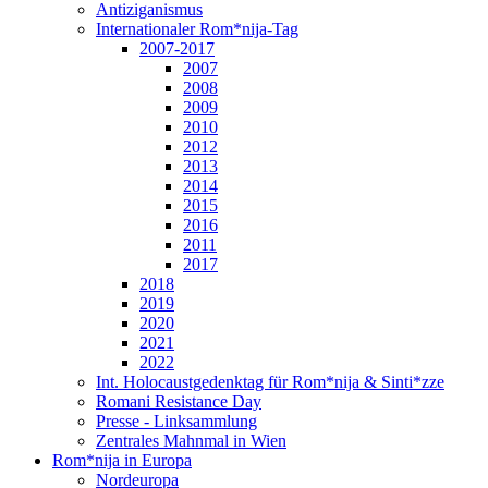
Antiziganismus
Internationaler Rom*nija-Tag
2007-2017
2007
2008
2009
2010
2012
2013
2014
2015
2016
2011
2017
2018
2019
2020
2021
2022
Int. Holocaustgedenktag für Rom*nija & Sinti*zze
Romani Resistance Day
Presse - Linksammlung
Zentrales Mahnmal in Wien
Rom*nija in Europa
Nordeuropa