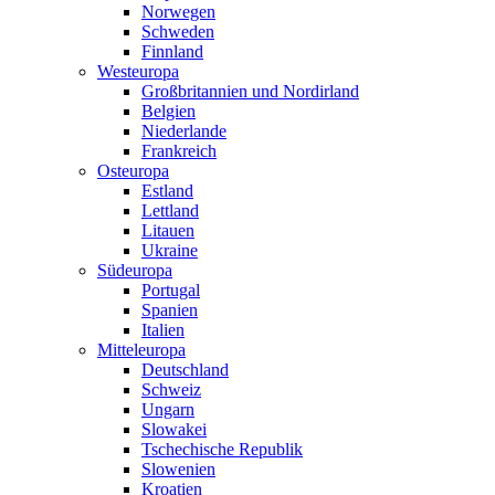
Norwegen
Schweden
Finnland
Westeuropa
Großbritannien und Nordirland
Belgien
Niederlande
Frankreich
Osteuropa
Estland
Lettland
Litauen
Ukraine
Südeuropa
Portugal
Spanien
Italien
Mitteleuropa
Deutschland
Schweiz
Ungarn
Slowakei
Tschechische Republik
Slowenien
Kroatien