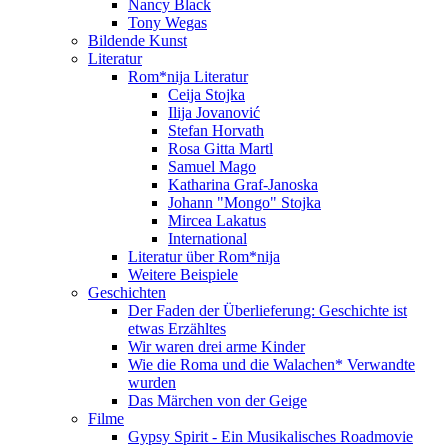
Nancy Black
Tony Wegas
Bildende Kunst
Literatur
Rom*nija Literatur
Ceija Stojka
Ilija Jovanović
Stefan Horvath
Rosa Gitta Martl
Samuel Mago
Katharina Graf-Janoska
Johann "Mongo" Stojka
Mircea Lakatus
International
Literatur über Rom*nija
Weitere Beispiele
Geschichten
Der Faden der Überlieferung: Geschichte ist
etwas Erzähltes
Wir waren drei arme Kinder
Wie die Roma und die Walachen* Verwandte
wurden
Das Märchen von der Geige
Filme
Gypsy Spirit - Ein Musikalisches Roadmovie