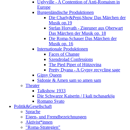
Uglyville - A Contention of Anti-Romaism in
Europe
Burgenländische Produktionen
Die Charly&Pepi-Show Das Märchen der
Musik op.19
Stefan Horvath - Zigeuner aus Oberwart
Das Märchen der Musik op. 18
Die Roma-Schauer Das Märchen der
Musik op. 16
Internationale Produktionen
Faces of Change
Szendrolad Confessions
The Pied Piper of Hützovina
Pretty Dyana - A Gypsy recycling sage
Gipsy Queen
Sidonie & Amen sam so amen sam
Theater
Talkshow 1933
Die Schwarze Kaiserin / I kali tschasarkija
Romano Svato
Politik&Gesellschaft
Sprache
Eigen- und Fremdbezeichnungen
Aktivist*innen
"Roma-Strategien"