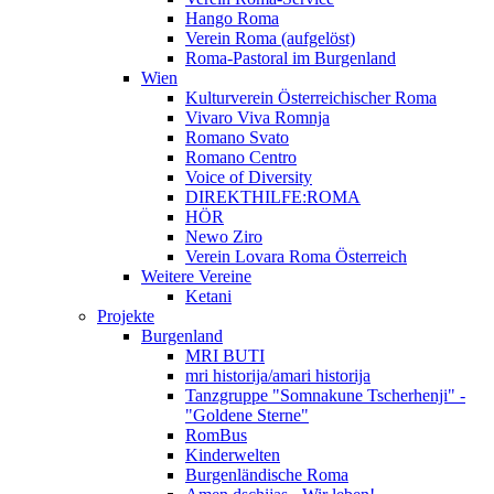
Hango Roma
Verein Roma (aufgelöst)
Roma-Pastoral im Burgenland
Wien
Kulturverein Österreichischer Roma
Vivaro Viva Romnja
Romano Svato
Romano Centro
Voice of Diversity
DIREKTHILFE:ROMA
HÖR
Newo Ziro
Verein Lovara Roma Österreich
Weitere Vereine
Ketani
Projekte
Burgenland
MRI BUTI
mri historija/amari historija
Tanzgruppe "Somnakune Tscherhenji" -
"Goldene Sterne"
RomBus
Kinderwelten
Burgenländische Roma