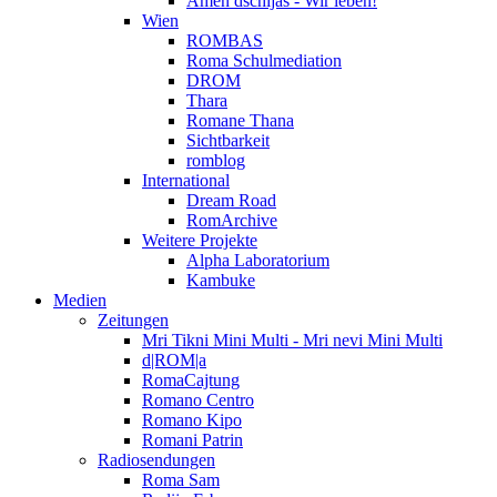
Amen dschijas - Wir leben!
Wien
ROMBAS
Roma Schulmediation
DROM
Thara
Romane Thana
Sichtbarkeit
romblog
International
Dream Road
RomArchive
Weitere Projekte
Alpha Laboratorium
Kambuke
Medien
Zeitungen
Mri Tikni Mini Multi - Mri nevi Mini Multi
d|ROM|a
RomaCajtung
Romano Centro
Romano Kipo
Romani Patrin
Radiosendungen
Roma Sam