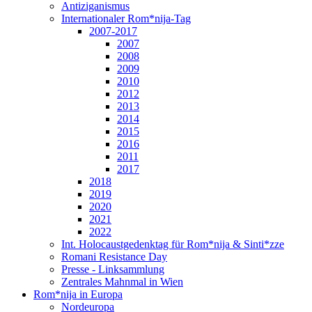
Antiziganismus
Internationaler Rom*nija-Tag
2007-2017
2007
2008
2009
2010
2012
2013
2014
2015
2016
2011
2017
2018
2019
2020
2021
2022
Int. Holocaustgedenktag für Rom*nija & Sinti*zze
Romani Resistance Day
Presse - Linksammlung
Zentrales Mahnmal in Wien
Rom*nija in Europa
Nordeuropa