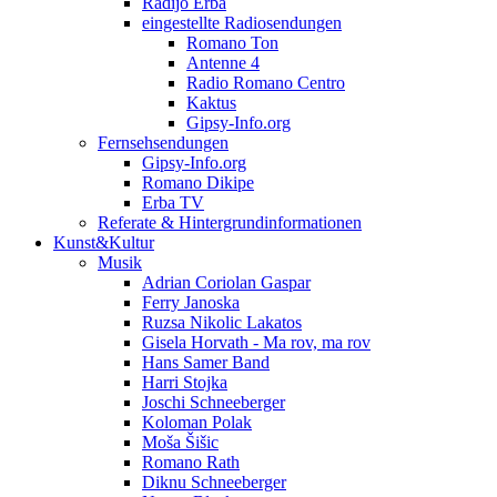
Radijo Erba
eingestellte Radiosendungen
Romano Ton
Antenne 4
Radio Romano Centro
Kaktus
Gipsy-Info.org
Fernsehsendungen
Gipsy-Info.org
Romano Dikipe
Erba TV
Referate & Hintergrundinformationen
Kunst&Kultur
Musik
Adrian Coriolan Gaspar
Ferry Janoska
Ruzsa Nikolic Lakatos
Gisela Horvath - Ma rov, ma rov
Hans Samer Band
Harri Stojka
Joschi Schneeberger
Koloman Polak
Moša Šišic
Romano Rath
Diknu Schneeberger