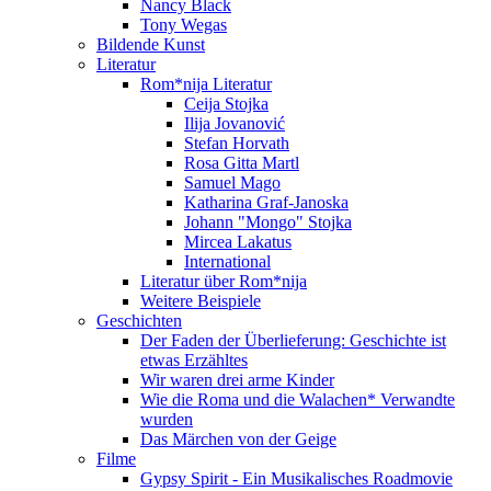
Nancy Black
Tony Wegas
Bildende Kunst
Literatur
Rom*nija Literatur
Ceija Stojka
Ilija Jovanović
Stefan Horvath
Rosa Gitta Martl
Samuel Mago
Katharina Graf-Janoska
Johann "Mongo" Stojka
Mircea Lakatus
International
Literatur über Rom*nija
Weitere Beispiele
Geschichten
Der Faden der Überlieferung: Geschichte ist
etwas Erzähltes
Wir waren drei arme Kinder
Wie die Roma und die Walachen* Verwandte
wurden
Das Märchen von der Geige
Filme
Gypsy Spirit - Ein Musikalisches Roadmovie