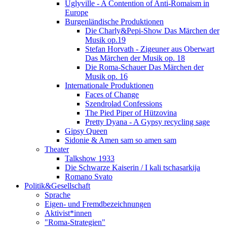
Uglyville - A Contention of Anti-Romaism in
Europe
Burgenländische Produktionen
Die Charly&Pepi-Show Das Märchen der
Musik op.19
Stefan Horvath - Zigeuner aus Oberwart
Das Märchen der Musik op. 18
Die Roma-Schauer Das Märchen der
Musik op. 16
Internationale Produktionen
Faces of Change
Szendrolad Confessions
The Pied Piper of Hützovina
Pretty Dyana - A Gypsy recycling sage
Gipsy Queen
Sidonie & Amen sam so amen sam
Theater
Talkshow 1933
Die Schwarze Kaiserin / I kali tschasarkija
Romano Svato
Politik&Gesellschaft
Sprache
Eigen- und Fremdbezeichnungen
Aktivist*innen
"Roma-Strategien"