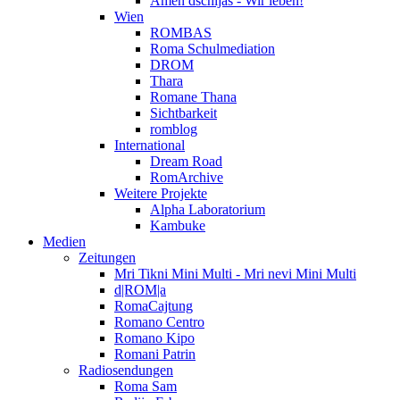
Amen dschijas - Wir leben!
Wien
ROMBAS
Roma Schulmediation
DROM
Thara
Romane Thana
Sichtbarkeit
romblog
International
Dream Road
RomArchive
Weitere Projekte
Alpha Laboratorium
Kambuke
Medien
Zeitungen
Mri Tikni Mini Multi - Mri nevi Mini Multi
d|ROM|a
RomaCajtung
Romano Centro
Romano Kipo
Romani Patrin
Radiosendungen
Roma Sam