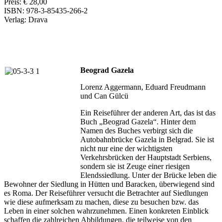
Preis: € 28,00
ISBN: 978-3-85435-266-2
Verlag: Drava
Beograd Gazela
Lorenz Aggermann, Eduard Freudmann
und Can Gülcü
Ein Reiseführer der anderen Art, das ist das
Buch „Beograd Gazela“. Hinter dem
Namen des Buches verbirgt sich die
Autobahnbrücke Gazela in Belgrad. Sie ist
nicht nur eine der wichtigsten
Verkehrsbrücken der Hauptstadt Serbiens,
sondern sie ist Zeuge einer riesigen
Elendssiedlung. Unter der Brücke leben die
Bewohner der Siedlung in Hütten und Baracken, überwiegend sind
es Roma. Der Reiseführer versucht die Betrachter auf Siedlungen
wie diese aufmerksam zu machen, diese zu besuchen bzw. das
Leben in einer solchen wahrzunehmen. Einen konkreten Einblick
schaffen die zahlreichen Abbildungen, die teilweise von den