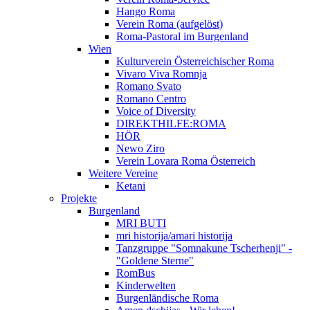
Hango Roma
Verein Roma (aufgelöst)
Roma-Pastoral im Burgenland
Wien
Kulturverein Österreichischer Roma
Vivaro Viva Romnja
Romano Svato
Romano Centro
Voice of Diversity
DIREKTHILFE:ROMA
HÖR
Newo Ziro
Verein Lovara Roma Österreich
Weitere Vereine
Ketani
Projekte
Burgenland
MRI BUTI
mri historija/amari historija
Tanzgruppe "Somnakune Tscherhenji" -
"Goldene Sterne"
RomBus
Kinderwelten
Burgenländische Roma