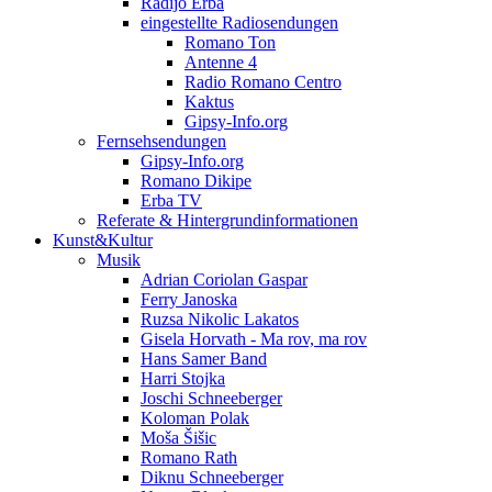
Radijo Erba
eingestellte Radiosendungen
Romano Ton
Antenne 4
Radio Romano Centro
Kaktus
Gipsy-Info.org
Fernsehsendungen
Gipsy-Info.org
Romano Dikipe
Erba TV
Referate & Hintergrundinformationen
Kunst&Kultur
Musik
Adrian Coriolan Gaspar
Ferry Janoska
Ruzsa Nikolic Lakatos
Gisela Horvath - Ma rov, ma rov
Hans Samer Band
Harri Stojka
Joschi Schneeberger
Koloman Polak
Moša Šišic
Romano Rath
Diknu Schneeberger