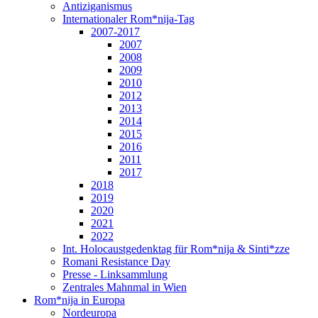
Antiziganismus
Internationaler Rom*nija-Tag
2007-2017
2007
2008
2009
2010
2012
2013
2014
2015
2016
2011
2017
2018
2019
2020
2021
2022
Int. Holocaustgedenktag für Rom*nija & Sinti*zze
Romani Resistance Day
Presse - Linksammlung
Zentrales Mahnmal in Wien
Rom*nija in Europa
Nordeuropa