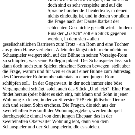
doch sind es sehr verspielte und auf die
Sprache horchende Theatertexte, in denen
nichts eindeutig ist, und in denen vor allem
die Frage nach der Darstellbarkeit der
schlechten Geschichte gestellt wird. In dem
Einakter „Gatsch" soll ein Stück gegeben
werden, in dem sich - allen
gesellschaftlichen Barrieren zum Trotz - ein Rom und eine Tochter
aus gutem Hause verlieben. Allein der längst nicht mehr nüchterne
Schauspieler weigert sich, auf der Bühne in seinen Vorzeige-Rom
zu schlüpfen, was seine Kollegin pikiert. Der Schauspieler lässt sich
dann doch noch zum Spielen einzelner Szenen bewegen, stellt aber
die Frage, warum und für wen er da auf einer Bühne zum Jahrestag
des Oberwarter Rohrbombenattentats in einen jungen Rom
schlüpfen soll. In der Gegenwart, in der noch immer eine böse
Vergangenheit schlägt, spielt auch das Stück „Und jetzt". Eine Frau
findet heraus (oder bildet es sich ein), mit Mann und Sohn in jener
Wohnung zu leben, in der zu Silvester 1939 ein jüdischer Tierarzt
sich und seinen Sohn erschoss. Die Fragen, die sich aus der
zweifelhaften Herkunft der Wohnung ergeben, werden doppelt
durchgespielt: einmal von dem jungen Ehepaar, das in der
zweifelhaften Oberwarter Wohnung lebt, dann von dem
Schauspieler und der Schauspielerin, die es spielen.