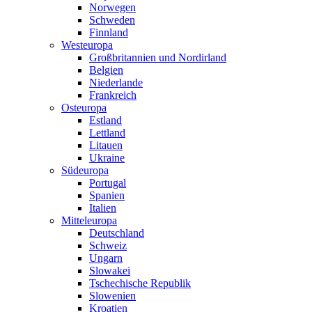
Norwegen
Schweden
Finnland
Westeuropa
Großbritannien und Nordirland
Belgien
Niederlande
Frankreich
Osteuropa
Estland
Lettland
Litauen
Ukraine
Südeuropa
Portugal
Spanien
Italien
Mitteleuropa
Deutschland
Schweiz
Ungarn
Slowakei
Tschechische Republik
Slowenien
Kroatien