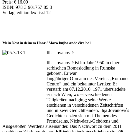
Preis: € 16,00
ISBN: 978-3-901757-85-3
Verlag: edition lex liszt 12
Mein Nest in deinem Haar / Moro kujbo ande ćire bal
Ilija
Jovanović
Ilija Jovanović ist im Jahr 1950 in einer
serbischen Romasiedlung in Rumska
geboren. Er war
langjähriger Obmann des Vereins „Romano
Centro“ und ein bekannter Lyriker. Er
verstarb am 07.12.2010. 1971 übersiedelte
er nach Wien, wo er verschiedenen
Tätigkeiten nachging; seine Werke
erschienen in verschiedenen Zeitschriften
und in zwei Gedichtbänden. Ilija Jovanovićs
Gedichte setzten sich mit Themen
des
Fremdseins, Nicht-dazu-Gehörens und
Ausgestoßen-Werdens
auseinander. Das Nachwort zu dem 2011
erschienen Werk wurde von Elfriede Jelinek geschrieben; sie hält