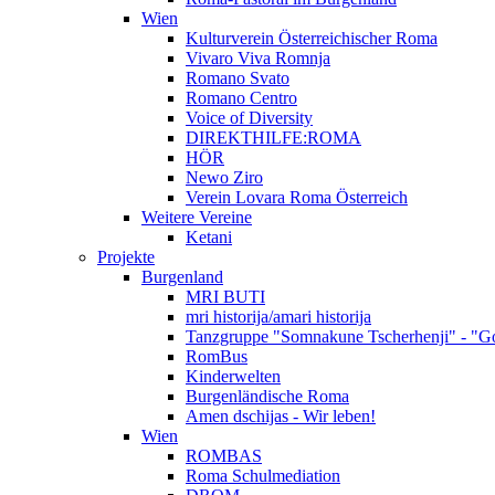
Wien
Kulturverein Österreichischer Roma
Vivaro Viva Romnja
Romano Svato
Romano Centro
Voice of Diversity
DIREKTHILFE:ROMA
HÖR
Newo Ziro
Verein Lovara Roma Österreich
Weitere Vereine
Ketani
Projekte
Burgenland
MRI BUTI
mri historija/amari historija
Tanzgruppe "Somnakune Tscherhenji" - "Go
RomBus
Kinderwelten
Burgenländische Roma
Amen dschijas - Wir leben!
Wien
ROMBAS
Roma Schulmediation