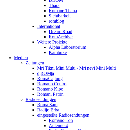
DROM
Thara
Romane Thana
Sichtbarkeit
romblog
International
Dream Road
RomArchive
Weitere Projekte
Alpha Laboratorium
Kambuke
Medien
Zeitungen
Mri Tikni Mini Multi - Mri nevi Mini Multi
d|ROM|a
RomaCajtung
Romano Centro
Romano Kipo
Romani Patrin
Radiosendungen
Roma Sam
Radijo Erba
eingestellte Radiosendungen
Romano Ton
Antenne 4