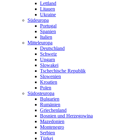
Lettland
Litauen
Ukraine
Südeuropa
Portugal
Spanien
Italien
Mitteleuropa
Deutschland
Schweiz
Ungarn
Slowakei
Tschechische Republik
Slowenien
Kroatien
Polen
Südosteuropa
Bulgarien
Rumänien
Griechenland
Bosnien und Herzegowina
Mazedonien
Montenegro
Serbien
Türkei