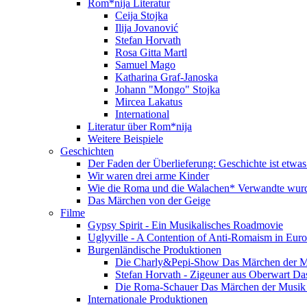
Rom*nija Literatur
Ceija Stojka
Ilija Jovanović
Stefan Horvath
Rosa Gitta Martl
Samuel Mago
Katharina Graf-Janoska
Johann "Mongo" Stojka
Mircea Lakatus
International
Literatur über Rom*nija
Weitere Beispiele
Geschichten
Der Faden der Überlieferung: Geschichte ist etwas
Wir waren drei arme Kinder
Wie die Roma und die Walachen* Verwandte wur
Das Märchen von der Geige
Filme
Gypsy Spirit - Ein Musikalisches Roadmovie
Uglyville - A Contention of Anti-Romaism in Eur
Burgenländische Produktionen
Die Charly&Pepi-Show Das Märchen der M
Stefan Horvath - Zigeuner aus Oberwart Da
Die Roma-Schauer Das Märchen der Musik 
Internationale Produktionen