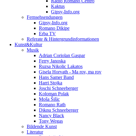
Radio Romano Centro
Kaktus
Gipsy-Info.org
Fernsehsendungen
Gipsy-Info.org
Romano Dikipe
Erba TV
Referate & Hintergrundinformationen
Kunst&Kultur
Musik
Adrian Coriolan Gaspar
Ferry Janoska
Ruzsa Nikolic Lakatos
Gisela Horvath - Ma rov, ma rov
Hans Samer Band
Harri Stojka
Joschi Schneeberger
Koloman Polak
Moša Šišic
Romano Rath
Diknu Schneeberger
Nancy Black
Tony Wegas
Bildende Kunst
Literatur