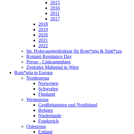
2015
2016
2011
2017
2018
2019
2020
2021
2022
Int. Holocaustgedenktag für Rom*nija & Sinti*zze
Romani Resistance Day
Presse - Linksammlung
Zentrales Mahnmal in Wien
Rom*nija in Europa
Nordeuropa
Norwegen
Schweden
Finnland
Westeuropa
Großbritannien und Nordirland
Belgien
Niederlande
Frankreich
Osteuropa
Estland