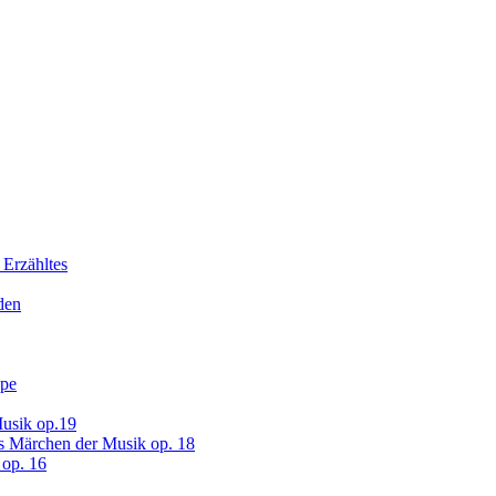
 Erzähltes
den
ope
usik op.19
s Märchen der Musik op. 18
op. 16