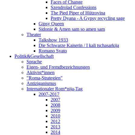
Faces of Change
Szendrolad Confessions
The Pied Piper of Hützovina
Pretty Dyana - A Gypsy recycling sage
Gipsy Queen
Sidonie & Amen sam so amen sam
Theater
Talkshow 1933
Die Schwarze Kaiserin / I kali tschasarkija
Romano Svato
Politik&Gesellschaft
Sprache
Eigen- und Fremdbezeichnungen
Aktivist*innen
"Roma-Strategien"
Antiziganismus
Internationaler Rom*nija-Tag
2007-2017
2007
2008
2009
2010
2012
2013
2014