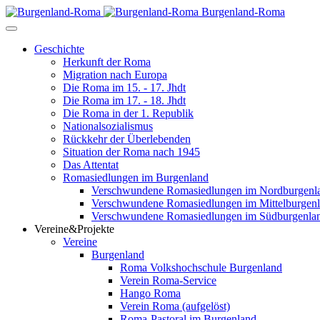
Burgenland-Roma
Geschichte
Herkunft der Roma
Migration nach Europa
Die Roma im 15. - 17. Jhdt
Die Roma im 17. - 18. Jhdt
Die Roma in der 1. Republik
Nationalsozialismus
Rückkehr der Überlebenden
Situation der Roma nach 1945
Das Attentat
Romasiedlungen im Burgenland
Verschwundene Romasiedlungen im Nordburgenl
Verschwundene Romasiedlungen im Mittelburgen
Verschwundene Romasiedlungen im Südburgenla
Vereine&Projekte
Vereine
Burgenland
Roma Volkshochschule Burgenland
Verein Roma-Service
Hango Roma
Verein Roma (aufgelöst)
Roma-Pastoral im Burgenland