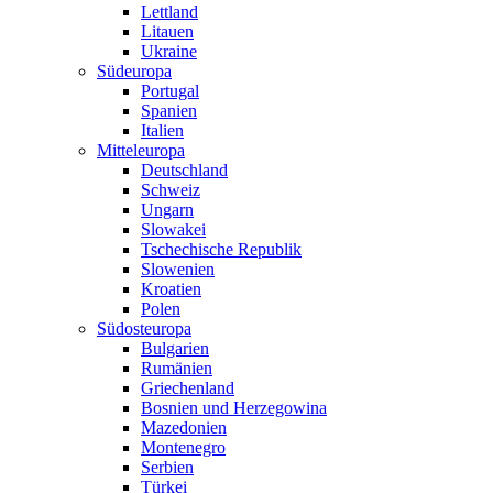
Lettland
Litauen
Ukraine
Südeuropa
Portugal
Spanien
Italien
Mitteleuropa
Deutschland
Schweiz
Ungarn
Slowakei
Tschechische Republik
Slowenien
Kroatien
Polen
Südosteuropa
Bulgarien
Rumänien
Griechenland
Bosnien und Herzegowina
Mazedonien
Montenegro
Serbien
Türkei