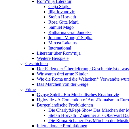
Rom*nija Literatur
Ceija Stojka
Ilija Jovanović
Stefan Horvath
Rosa Gitta Martl
Samuel Mago
Katharina Graf-Janoska
Johann "Mongo" Stojka
Mircea Lakatus
International
Literatur über Rom*nija
Weitere Beispiele
Geschichten
Der Faden der Überlieferung: Geschichte ist etwas
Wir waren drei arme Kinder
Wie die Roma und die Walachen* Verwandte wur
Das Märchen von der Geige
Filme
Gypsy Spirit - Ein Musikalisches Roadmovie
Uglyville - A Contention of Anti-Romaism in Eur
Burgenländische Produktionen
Die Charly&Pepi-Show Das Märchen der M
Stefan Horvath - Zigeuner aus Oberwart Da
Die Roma-Schauer Das Märchen der Musik 
Internationale Produktionen