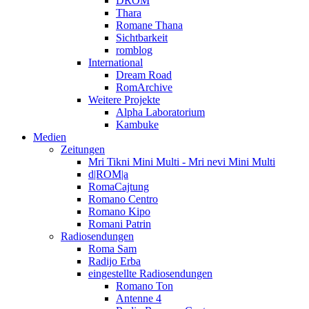
DROM
Thara
Romane Thana
Sichtbarkeit
romblog
International
Dream Road
RomArchive
Weitere Projekte
Alpha Laboratorium
Kambuke
Medien
Zeitungen
Mri Tikni Mini Multi - Mri nevi Mini Multi
d|ROM|a
RomaCajtung
Romano Centro
Romano Kipo
Romani Patrin
Radiosendungen
Roma Sam
Radijo Erba
eingestellte Radiosendungen
Romano Ton
Antenne 4