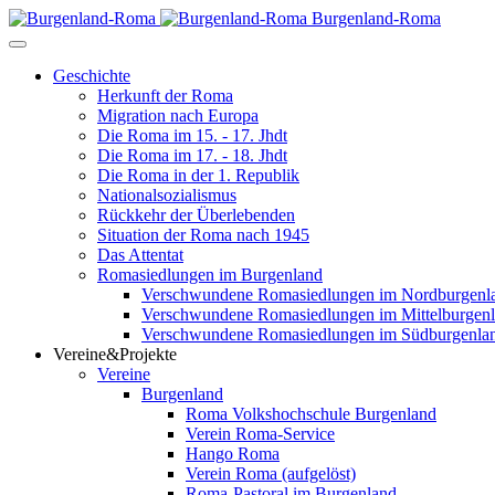
Burgenland-Roma
Geschichte
Herkunft der Roma
Migration nach Europa
Die Roma im 15. - 17. Jhdt
Die Roma im 17. - 18. Jhdt
Die Roma in der 1. Republik
Nationalsozialismus
Rückkehr der Überlebenden
Situation der Roma nach 1945
Das Attentat
Romasiedlungen im Burgenland
Verschwundene Romasiedlungen im Nordburgenl
Verschwundene Romasiedlungen im Mittelburgen
Verschwundene Romasiedlungen im Südburgenla
Vereine&Projekte
Vereine
Burgenland
Roma Volkshochschule Burgenland
Verein Roma-Service
Hango Roma
Verein Roma (aufgelöst)
Roma-Pastoral im Burgenland