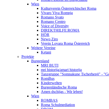
Wien
Kulturverein Österreichischer Roma
Vivaro Viva Romnja
Romano Svato
Romano Centro
Voice of Diversity
DIREKTHILFE:ROMA
HÖR
Newo Ziro
Verein Lovara Roma Österreich
Weitere Vereine
Ketani
Projekte
Burgenland
MRI BUTI
mri historija/amari historija
Tanzgruppe "Somnakune Tscherhenji" - "Go
RomBus
Kinderwelten
Burgenländische Roma
Amen dschijas - Wir leben!
Wien
ROMBAS
Roma Schulmediation