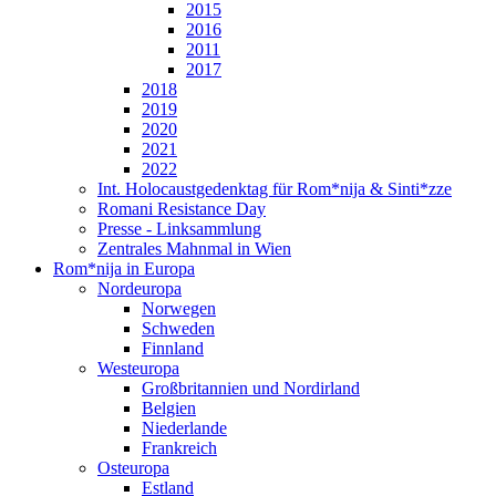
2015
2016
2011
2017
2018
2019
2020
2021
2022
Int. Holocaustgedenktag für Rom*nija & Sinti*zze
Romani Resistance Day
Presse - Linksammlung
Zentrales Mahnmal in Wien
Rom*nija in Europa
Nordeuropa
Norwegen
Schweden
Finnland
Westeuropa
Großbritannien und Nordirland
Belgien
Niederlande
Frankreich
Osteuropa
Estland