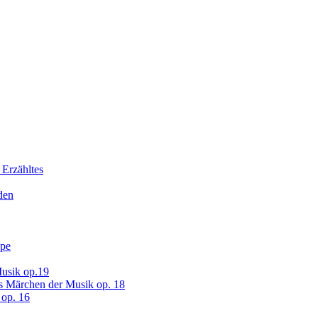
 Erzähltes
den
ope
usik op.19
s Märchen der Musik op. 18
op. 16