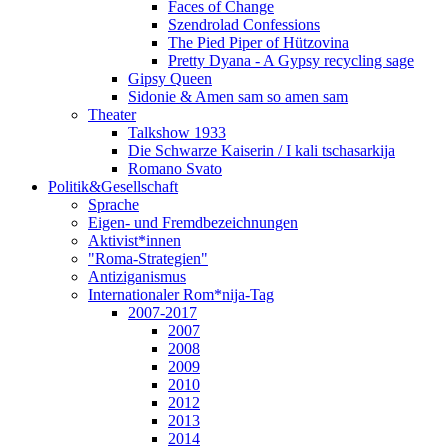
Faces of Change
Szendrolad Confessions
The Pied Piper of Hützovina
Pretty Dyana - A Gypsy recycling sage
Gipsy Queen
Sidonie & Amen sam so amen sam
Theater
Talkshow 1933
Die Schwarze Kaiserin / I kali tschasarkija
Romano Svato
Politik&Gesellschaft
Sprache
Eigen- und Fremdbezeichnungen
Aktivist*innen
"Roma-Strategien"
Antiziganismus
Internationaler Rom*nija-Tag
2007-2017
2007
2008
2009
2010
2012
2013
2014