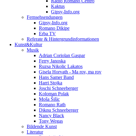
Radio Romano Centro
Kaktus
Gipsy-Info.org
Fernsehsendungen
Gipsy-Info.org
Romano Dikipe
Erba TV
Referate & Hintergrundinformationen
Kunst&Kultur
Musik
Adrian Coriolan Gaspar
Ferry Janoska
Ruzsa Nikolic Lakatos
Gisela Horvath - Ma rov, ma rov
Hans Samer Band
Harri Stojka
Joschi Schneeberger
Koloman Polak
Moša Šišic
Romano Rath
Diknu Schneeberger
Nancy Black
Tony Wegas
Bildende Kunst
Literatur