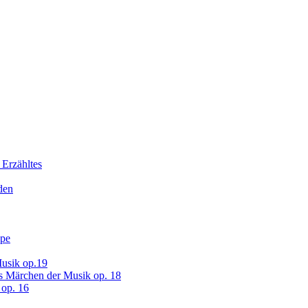
 Erzähltes
den
ope
usik op.19
s Märchen der Musik op. 18
op. 16