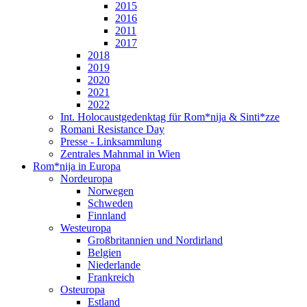
2015
2016
2011
2017
2018
2019
2020
2021
2022
Int. Holocaustgedenktag für Rom*nija & Sinti*zze
Romani Resistance Day
Presse - Linksammlung
Zentrales Mahnmal in Wien
Rom*nija in Europa
Nordeuropa
Norwegen
Schweden
Finnland
Westeuropa
Großbritannien und Nordirland
Belgien
Niederlande
Frankreich
Osteuropa
Estland