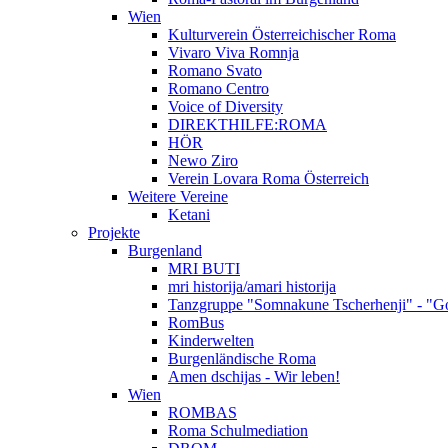
Wien
Kulturverein Österreichischer Roma
Vivaro Viva Romnja
Romano Svato
Romano Centro
Voice of Diversity
DIREKTHILFE:ROMA
HÖR
Newo Ziro
Verein Lovara Roma Österreich
Weitere Vereine
Ketani
Projekte
Burgenland
MRI BUTI
mri historija/amari historija
Tanzgruppe "Somnakune Tscherhenji" - "Go
RomBus
Kinderwelten
Burgenländische Roma
Amen dschijas - Wir leben!
Wien
ROMBAS
Roma Schulmediation