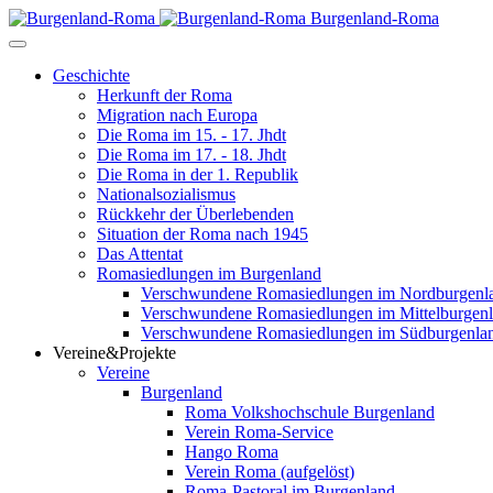
Burgenland-Roma
Geschichte
Herkunft der Roma
Migration nach Europa
Die Roma im 15. - 17. Jhdt
Die Roma im 17. - 18. Jhdt
Die Roma in der 1. Republik
Nationalsozialismus
Rückkehr der Überlebenden
Situation der Roma nach 1945
Das Attentat
Romasiedlungen im Burgenland
Verschwundene Romasiedlungen im Nordburgenl
Verschwundene Romasiedlungen im Mittelburgen
Verschwundene Romasiedlungen im Südburgenla
Vereine&Projekte
Vereine
Burgenland
Roma Volkshochschule Burgenland
Verein Roma-Service
Hango Roma
Verein Roma (aufgelöst)
Roma-Pastoral im Burgenland