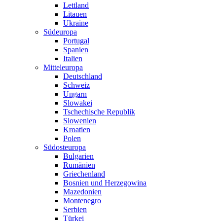
Lettland
Litauen
Ukraine
Südeuropa
Portugal
Spanien
Italien
Mitteleuropa
Deutschland
Schweiz
Ungarn
Slowakei
Tschechische Republik
Slowenien
Kroatien
Polen
Südosteuropa
Bulgarien
Rumänien
Griechenland
Bosnien und Herzegowina
Mazedonien
Montenegro
Serbien
Türkei