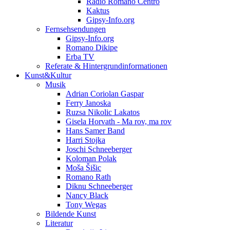
Radio Romano Centro
Kaktus
Gipsy-Info.org
Fernsehsendungen
Gipsy-Info.org
Romano Dikipe
Erba TV
Referate & Hintergrundinformationen
Kunst&Kultur
Musik
Adrian Coriolan Gaspar
Ferry Janoska
Ruzsa Nikolic Lakatos
Gisela Horvath - Ma rov, ma rov
Hans Samer Band
Harri Stojka
Joschi Schneeberger
Koloman Polak
Moša Šišic
Romano Rath
Diknu Schneeberger
Nancy Black
Tony Wegas
Bildende Kunst
Literatur