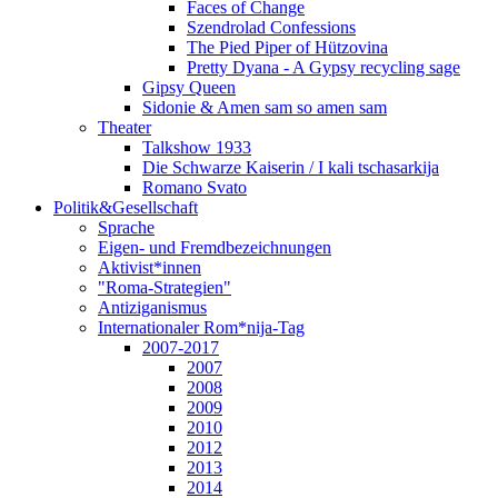
Faces of Change
Szendrolad Confessions
The Pied Piper of Hützovina
Pretty Dyana - A Gypsy recycling sage
Gipsy Queen
Sidonie & Amen sam so amen sam
Theater
Talkshow 1933
Die Schwarze Kaiserin / I kali tschasarkija
Romano Svato
Politik&Gesellschaft
Sprache
Eigen- und Fremdbezeichnungen
Aktivist*innen
"Roma-Strategien"
Antiziganismus
Internationaler Rom*nija-Tag
2007-2017
2007
2008
2009
2010
2012
2013
2014