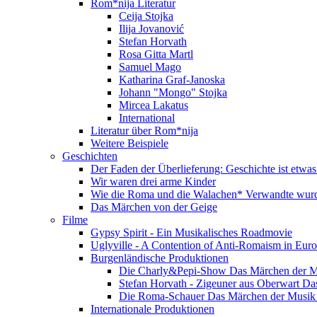
Rom*nija Literatur
Ceija Stojka
Ilija Jovanović
Stefan Horvath
Rosa Gitta Martl
Samuel Mago
Katharina Graf-Janoska
Johann "Mongo" Stojka
Mircea Lakatus
International
Literatur über Rom*nija
Weitere Beispiele
Geschichten
Der Faden der Überlieferung: Geschichte ist etwas
Wir waren drei arme Kinder
Wie die Roma und die Walachen* Verwandte wur
Das Märchen von der Geige
Filme
Gypsy Spirit - Ein Musikalisches Roadmovie
Uglyville - A Contention of Anti-Romaism in Eur
Burgenländische Produktionen
Die Charly&Pepi-Show Das Märchen der M
Stefan Horvath - Zigeuner aus Oberwart Da
Die Roma-Schauer Das Märchen der Musik 
Internationale Produktionen