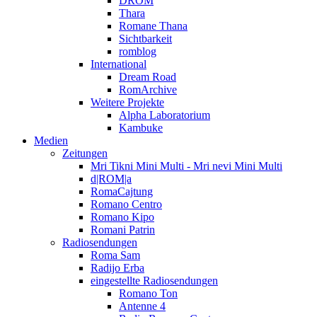
DROM
Thara
Romane Thana
Sichtbarkeit
romblog
International
Dream Road
RomArchive
Weitere Projekte
Alpha Laboratorium
Kambuke
Medien
Zeitungen
Mri Tikni Mini Multi - Mri nevi Mini Multi
d|ROM|a
RomaCajtung
Romano Centro
Romano Kipo
Romani Patrin
Radiosendungen
Roma Sam
Radijo Erba
eingestellte Radiosendungen
Romano Ton
Antenne 4