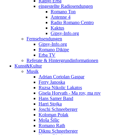
Radijo Erba
eingestellte Radiosendungen
Romano Ton
Antenne 4
Radio Romano Centro
Kaktus
Gipsy-Info.org
Fernsehsendungen
Gipsy-Info.org
Romano Dikipe
Erba TV
Referate & Hintergrundinformationen
Kunst&Kultur
Musik
Adrian Coriolan Gaspar
Ferry Janoska
Ruzsa Nikolic Lakatos
Gisela Horvath - Ma rov, ma rov
Hans Samer Band
Harri Stojka
Joschi Schneeberger
Koloman Polak
Moša Šišic
Romano Rath
Diknu Schneeberger