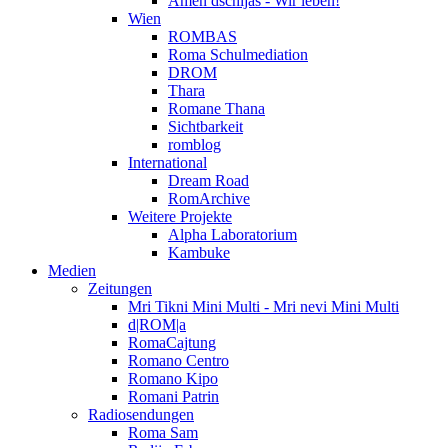
Amen dschijas - Wir leben!
Wien
ROMBAS
Roma Schulmediation
DROM
Thara
Romane Thana
Sichtbarkeit
romblog
International
Dream Road
RomArchive
Weitere Projekte
Alpha Laboratorium
Kambuke
Medien
Zeitungen
Mri Tikni Mini Multi - Mri nevi Mini Multi
d|ROM|a
RomaCajtung
Romano Centro
Romano Kipo
Romani Patrin
Radiosendungen
Roma Sam