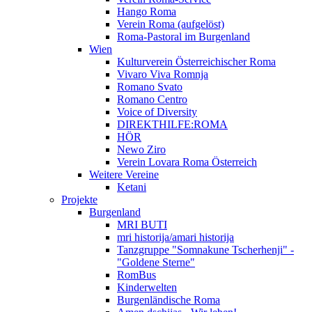
Hango Roma
Verein Roma (aufgelöst)
Roma-Pastoral im Burgenland
Wien
Kulturverein Österreichischer Roma
Vivaro Viva Romnja
Romano Svato
Romano Centro
Voice of Diversity
DIREKTHILFE:ROMA
HÖR
Newo Ziro
Verein Lovara Roma Österreich
Weitere Vereine
Ketani
Projekte
Burgenland
MRI BUTI
mri historija/amari historija
Tanzgruppe "Somnakune Tscherhenji" -
"Goldene Sterne"
RomBus
Kinderwelten
Burgenländische Roma