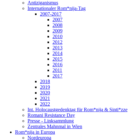
Antiziganismus
Internationaler Rom*nija-Tag
2007-2017
2007
2008
2009
2010
2012
2013
2014
2015
2016
2011
2017
2018
2019
2020
2021
2022
Int. Holocaustgedenktag für Rom*nija & Sinti*zze
Romani Resistance Day
Presse - Linksammlung
Zentrales Mahnmal in Wien
Rom*nija in Europa
Nordeuropa