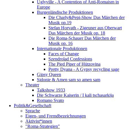
Uglyville - A Contention of Anti-Romaism in
Europe
Burgenländische Produktionen
Die Charly&Pepi-Show Das Märchen der
Musik op.19
Stefan Horvath - Zigeuner aus Oberwart
Das Märchen der Musik op. 18
Die Roma-Schauer Das Märchen der
Musik op. 16
Internationale Produktionen
Faces of Change
Szendrolad Confessions
The Pied Piper of Hützovina
Pretty Dyana - A Gypsy recycling sage
Gipsy Queen
Sidonie & Amen sam so amen sam
Theater
Talkshow 1933
Die Schwarze Kaiserin / I kali tschasarkija
Romano Svato
Politik&Gesellschaft
Sprache
Eigen- und Fremdbezeichnungen
Aktivist*innen
"Roma-Strategien"