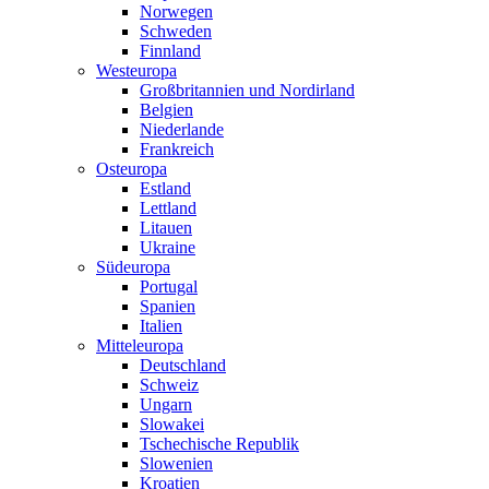
Norwegen
Schweden
Finnland
Westeuropa
Großbritannien und Nordirland
Belgien
Niederlande
Frankreich
Osteuropa
Estland
Lettland
Litauen
Ukraine
Südeuropa
Portugal
Spanien
Italien
Mitteleuropa
Deutschland
Schweiz
Ungarn
Slowakei
Tschechische Republik
Slowenien
Kroatien