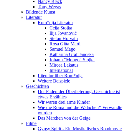
Nancy Black
Tony Wegas
Bildende Kunst
Literatur
Rom*nija Literatur
Ceija Stojka
Ilija Jovanović
Stefan Horvath
Rosa Gitta Martl
Samuel Mago
Katharina Graf-Janoska
Johann "Mongo" Stojka
Mircea Lakatus
International
Literatur über Rom*nija
Weitere Beispiele
Geschichten
Der Faden der Überlieferung: Geschichte ist
etwas Erzähltes
Wir waren drei arme Kinder
Wie die Roma und die Walachen* Verwandte
wurden
Das Märchen von der Geige
Filme
Gypsy Spirit - Ein Musikalisches Roadmovie