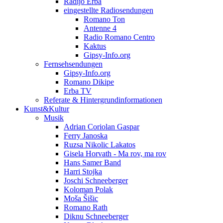
Radijo Erba
eingestellte Radiosendungen
Romano Ton
Antenne 4
Radio Romano Centro
Kaktus
Gipsy-Info.org
Fernsehsendungen
Gipsy-Info.org
Romano Dikipe
Erba TV
Referate & Hintergrundinformationen
Kunst&Kultur
Musik
Adrian Coriolan Gaspar
Ferry Janoska
Ruzsa Nikolic Lakatos
Gisela Horvath - Ma rov, ma rov
Hans Samer Band
Harri Stojka
Joschi Schneeberger
Koloman Polak
Moša Šišic
Romano Rath
Diknu Schneeberger