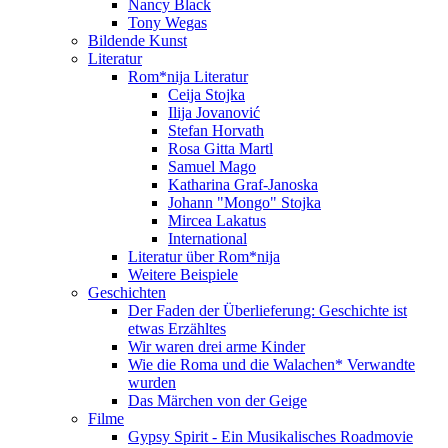
Nancy Black
Tony Wegas
Bildende Kunst
Literatur
Rom*nija Literatur
Ceija Stojka
Ilija Jovanović
Stefan Horvath
Rosa Gitta Martl
Samuel Mago
Katharina Graf-Janoska
Johann "Mongo" Stojka
Mircea Lakatus
International
Literatur über Rom*nija
Weitere Beispiele
Geschichten
Der Faden der Überlieferung: Geschichte ist
etwas Erzähltes
Wir waren drei arme Kinder
Wie die Roma und die Walachen* Verwandte
wurden
Das Märchen von der Geige
Filme
Gypsy Spirit - Ein Musikalisches Roadmovie