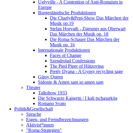
Uglyville - A Contention of Anti-Romaism in
Europe
Burgenländische Produktionen
Die Charly&Pepi-Show Das Märchen der
Musik op.19
Stefan Horvath - Zigeuner aus Oberwart
Das Märchen der Musik op. 18
Die Roma-Schauer Das Märchen der
Musik op. 16
Internationale Produktionen
Faces of Change
Szendrolad Confessions
The Pied Piper of Hützovina
Pretty Dyana - A Gypsy recycling sage
Gipsy Queen
Sidonie & Amen sam so amen sam
Theater
Talkshow 1933
Die Schwarze Kaiserin / I kali tschasarkija
Romano Svato
Politik&Gesellschaft
Sprache
Eigen- und Fremdbezeichnungen
Aktivist*innen
"Roma-Strategien"