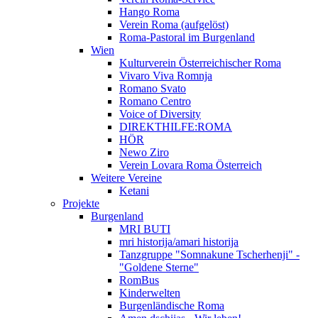
Hango Roma
Verein Roma (aufgelöst)
Roma-Pastoral im Burgenland
Wien
Kulturverein Österreichischer Roma
Vivaro Viva Romnja
Romano Svato
Romano Centro
Voice of Diversity
DIREKTHILFE:ROMA
HÖR
Newo Ziro
Verein Lovara Roma Österreich
Weitere Vereine
Ketani
Projekte
Burgenland
MRI BUTI
mri historija/amari historija
Tanzgruppe "Somnakune Tscherhenji" -
"Goldene Sterne"
RomBus
Kinderwelten
Burgenländische Roma