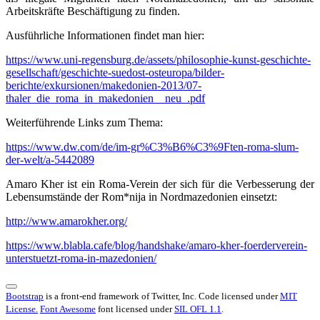
Arbeitskräfte Beschäftigung zu finden.
Ausführliche Informationen findet man hier:
https://www.uni-regensburg.de/assets/philosophie-kunst-geschichte-
gesellschaft/geschichte-suedost-osteuropa/bilder-
berichte/exkursionen/makedonien-2013/07-
thaler_die_roma_in_makedonien__neu_.pdf
Weiterführende Links zum Thema:
https://www.dw.com/de/im-gr%C3%B6%C3%9Ften-roma-slum-
der-welt/a-5442089
Amaro Kher ist ein Roma-Verein der sich für die Verbesserung der
Lebensumstände der Rom*nija in Nordmazedonien einsetzt:
http://www.amarokher.org/
https://www.blabla.cafe/blog/handshake/amaro-kher-foerderverein-
unterstuetzt-roma-in-mazedonien/
Bootstrap
is a front-end framework of Twitter, Inc. Code licensed under
MIT
License.
Font Awesome
font licensed under
SIL OFL 1.1
.