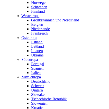
Norwegen
Schweden
Finnland
Westeuropa
Großbritannien und Nordirland
Belgien
Niederlande
Frankreich
Osteuropa
Estland
Lettland
Litauen
Ukraine
Südeuropa
Portugal
Spanien
Italien
Mitteleuropa
Deutschland
Schweiz
Ungarn
Slowakei
Tschechische Republik
Slowenien
Kroatien