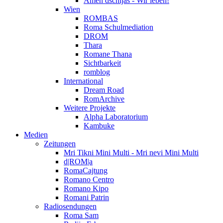
Amen dschijas - Wir leben!
Wien
ROMBAS
Roma Schulmediation
DROM
Thara
Romane Thana
Sichtbarkeit
romblog
International
Dream Road
RomArchive
Weitere Projekte
Alpha Laboratorium
Kambuke
Medien
Zeitungen
Mri Tikni Mini Multi - Mri nevi Mini Multi
d|ROM|a
RomaCajtung
Romano Centro
Romano Kipo
Romani Patrin
Radiosendungen
Roma Sam