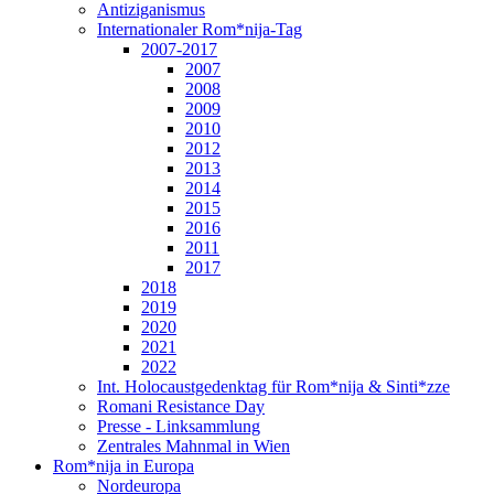
Antiziganismus
Internationaler Rom*nija-Tag
2007-2017
2007
2008
2009
2010
2012
2013
2014
2015
2016
2011
2017
2018
2019
2020
2021
2022
Int. Holocaustgedenktag für Rom*nija & Sinti*zze
Romani Resistance Day
Presse - Linksammlung
Zentrales Mahnmal in Wien
Rom*nija in Europa
Nordeuropa