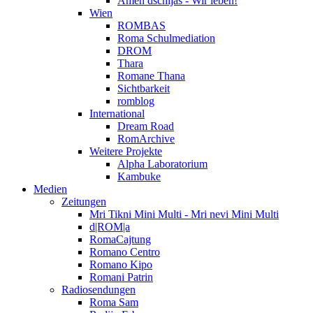
Amen dschijas - Wir leben!
Wien
ROMBAS
Roma Schulmediation
DROM
Thara
Romane Thana
Sichtbarkeit
romblog
International
Dream Road
RomArchive
Weitere Projekte
Alpha Laboratorium
Kambuke
Medien
Zeitungen
Mri Tikni Mini Multi - Mri nevi Mini Multi
d|ROM|a
RomaCajtung
Romano Centro
Romano Kipo
Romani Patrin
Radiosendungen
Roma Sam