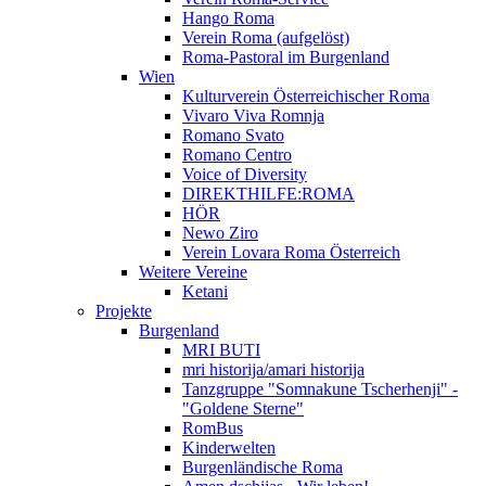
Hango Roma
Verein Roma (aufgelöst)
Roma-Pastoral im Burgenland
Wien
Kulturverein Österreichischer Roma
Vivaro Viva Romnja
Romano Svato
Romano Centro
Voice of Diversity
DIREKTHILFE:ROMA
HÖR
Newo Ziro
Verein Lovara Roma Österreich
Weitere Vereine
Ketani
Projekte
Burgenland
MRI BUTI
mri historija/amari historija
Tanzgruppe "Somnakune Tscherhenji" -
"Goldene Sterne"
RomBus
Kinderwelten
Burgenländische Roma