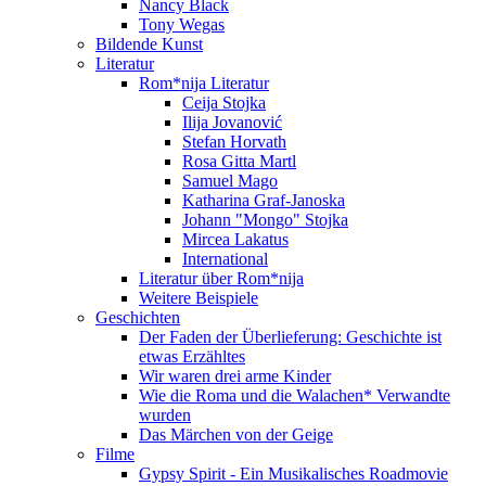
Nancy Black
Tony Wegas
Bildende Kunst
Literatur
Rom*nija Literatur
Ceija Stojka
Ilija Jovanović
Stefan Horvath
Rosa Gitta Martl
Samuel Mago
Katharina Graf-Janoska
Johann "Mongo" Stojka
Mircea Lakatus
International
Literatur über Rom*nija
Weitere Beispiele
Geschichten
Der Faden der Überlieferung: Geschichte ist
etwas Erzähltes
Wir waren drei arme Kinder
Wie die Roma und die Walachen* Verwandte
wurden
Das Märchen von der Geige
Filme
Gypsy Spirit - Ein Musikalisches Roadmovie