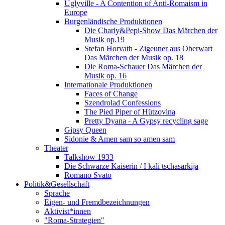
Uglyville - A Contention of Anti-Romaism in
Europe
Burgenländische Produktionen
Die Charly&Pepi-Show Das Märchen der
Musik op.19
Stefan Horvath - Zigeuner aus Oberwart
Das Märchen der Musik op. 18
Die Roma-Schauer Das Märchen der
Musik op. 16
Internationale Produktionen
Faces of Change
Szendrolad Confessions
The Pied Piper of Hützovina
Pretty Dyana - A Gypsy recycling sage
Gipsy Queen
Sidonie & Amen sam so amen sam
Theater
Talkshow 1933
Die Schwarze Kaiserin / I kali tschasarkija
Romano Svato
Politik&Gesellschaft
Sprache
Eigen- und Fremdbezeichnungen
Aktivist*innen
"Roma-Strategien"