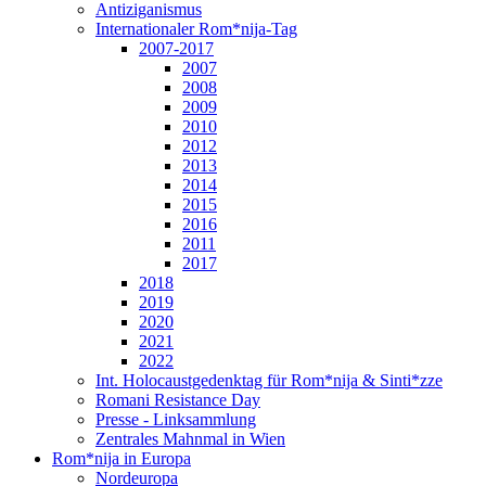
Antiziganismus
Internationaler Rom*nija-Tag
2007-2017
2007
2008
2009
2010
2012
2013
2014
2015
2016
2011
2017
2018
2019
2020
2021
2022
Int. Holocaustgedenktag für Rom*nija & Sinti*zze
Romani Resistance Day
Presse - Linksammlung
Zentrales Mahnmal in Wien
Rom*nija in Europa
Nordeuropa