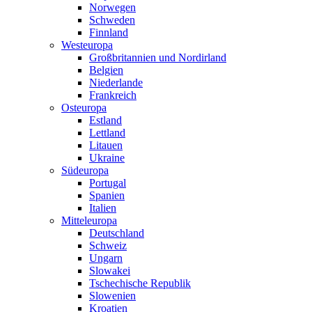
Norwegen
Schweden
Finnland
Westeuropa
Großbritannien und Nordirland
Belgien
Niederlande
Frankreich
Osteuropa
Estland
Lettland
Litauen
Ukraine
Südeuropa
Portugal
Spanien
Italien
Mitteleuropa
Deutschland
Schweiz
Ungarn
Slowakei
Tschechische Republik
Slowenien
Kroatien