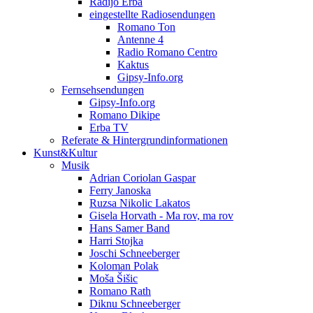
Radijo Erba
eingestellte Radiosendungen
Romano Ton
Antenne 4
Radio Romano Centro
Kaktus
Gipsy-Info.org
Fernsehsendungen
Gipsy-Info.org
Romano Dikipe
Erba TV
Referate & Hintergrundinformationen
Kunst&Kultur
Musik
Adrian Coriolan Gaspar
Ferry Janoska
Ruzsa Nikolic Lakatos
Gisela Horvath - Ma rov, ma rov
Hans Samer Band
Harri Stojka
Joschi Schneeberger
Koloman Polak
Moša Šišic
Romano Rath
Diknu Schneeberger