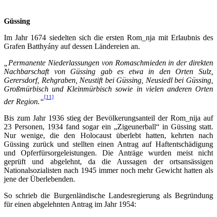
Güssing
Im Jahr 1674 siedelten sich die ersten Rom_nja mit Erlaubnis des
Grafen Batthyány auf dessen Ländereien an.
„Permanente Niederlassungen von Romaschmieden in der direkten
Nachbarschaft von Güssing gab es etwa in den Orten Sulz,
Gerersdorf, Rehgraben, Neustift bei Güssing, Neusiedl bei Güssing,
Großmürbisch und Kleinmürbisch sowie in vielen anderen Orten
[11]
der Region.“
Bis zum Jahr 1936 stieg der Bevölkerungsanteil der Rom_nija auf
23 Personen, 1934 fand sogar ein „Zigeunerball“ in Güssing statt.
Nur wenige, die den Holocaust überlebt hatten, kehrten nach
Güssing zurück und stellten einen Antrag auf Haftentschädigung
und Opferfürsorgeleistungen. Die Anträge wurden meist nicht
geprüft und abgelehnt, da die Aussagen der ortsansässigen
Nationalsozialisten nach 1945 immer noch mehr Gewicht hatten als
jene der Überlebenden.
So schrieb die Burgenländische Landesregierung als Begründung
für einen abgelehnten Antrag im Jahr 1954: