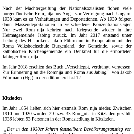
Nach der Machtergreifung der Nationalsozialisten flohen viele
burgenländische Rom_nija aus Angst vor Verfolgung nach Ungarn.
1938 kam es zu Verhaftungen und Deportationen. Ab 1939 folgten
dann Massendeportationen in verschiedene Konzentrationslager.
Nur zwei Rom_nija kehrten nach Kriegsende wieder in ihre
Heimatgemeinde Jabing zurück. Im Jahr 2017 entstand unter
Leitung des Historikers Jakob Führmann in Kooperation mit der
Roma Volkshochschule Burgenland, der Gemeinde, sowie der
katholischen Kirchengemeinde ein Denkmal für die ermordeten
Jabinger Rom_nija.
Im Jahr 2018 erschien das Buch „Verschleppt, verdrängt, vergessen.
Zur Erinnerung an die Romnija und Roma aus Jabing“ von Jakob
Führmann (Hg.) in der edition lex liszt 12.
Kitzladen
Im Jahr 1854 ließen sich hier erstmals Rom_nija nieder. Zwischen
1910 und 1920 wurden 29 bzw. 33 Rom_nija in Kitzladen gezählt.
1936 lebten 53 Personen in der Romasiedlung in Kitzladen.
„Der in den 1930er Jahren feststellbare Bevölkerungsanstieg von