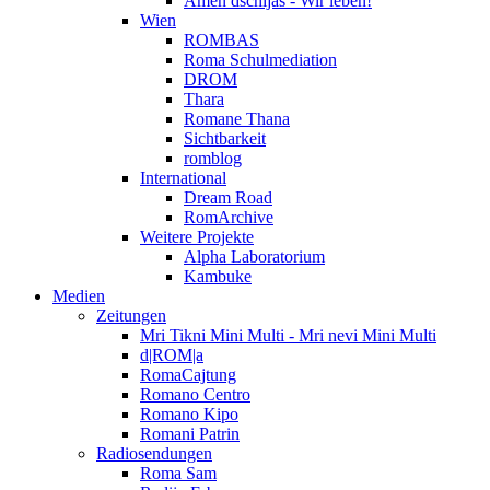
Amen dschijas - Wir leben!
Wien
ROMBAS
Roma Schulmediation
DROM
Thara
Romane Thana
Sichtbarkeit
romblog
International
Dream Road
RomArchive
Weitere Projekte
Alpha Laboratorium
Kambuke
Medien
Zeitungen
Mri Tikni Mini Multi - Mri nevi Mini Multi
d|ROM|a
RomaCajtung
Romano Centro
Romano Kipo
Romani Patrin
Radiosendungen
Roma Sam