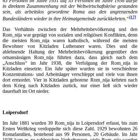
45 Personen im Jahre 1931 auf 53 Personen im Jahre 1936 dürfte
in direktem Zusammenhang mit der Weltwirtschaftskrise gestanden
sein, als arbeitslos gewordene Roma aus den angrenzenden
[17]
Bundesländern wieder in ihre Heimatgemeinde zurückkehrten.“
Das Verhältnis zwischen der Mehrheitsbevölkerung und den
Rom_nija war geprägt von sozialen und religiösen Konflikten, denn
die meisten Rom_nija waren katholisch, während die meisten
Bewohner von Kitzladen Lutheraner waren. Dies und die
ablehnende Haltung der Mehrheitsbevölkerung gegenüber den
ortsansässigen Rom_nija führten dazu, dass gleich nach dem
„Anschluss“ im Jahr 1938, die Verfolgung der Rom_nija in
Kitzladen einsetzte. Ein Jahr später wurden sie in verschiedene
Konzentrations- und Arbeitslager verschleppt und viele von ihnen
dort ermordet. Vier in Kitzladen geborene Rom_nija kehrten nach
dem Krieg nach Kitzladen zurück, nur einer ließ sich wieder
dauerhaft im Ort nieder.
Loipersdorf
Im Jahr 1881 wurden 39 Rom_nija in Loipersdorf erfasst, bis zum
Ersten Weltkrieg verdoppelte sich diese Zahl. 1929 bewohnten 26
Romafamilien, bestehend aus 99 Personen, 20 Gebäude. Im Jahr
1938 kam es zu zahlreichen Verhaftungen, viele Rom_nija wurden