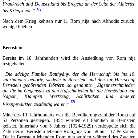
Frankreich und Deutschland bis Bregenz an der Seite der Alliierten
[1]
bis Kriegsende.“
Nach dem Krieg kehrten nur 11 Rom_nija nach Althodis zurück,
wenige blieben.
Bernstein
Bereits im 18. Jahrhundert wird die Ansiedlung von Rom_nija
festgehalten.
„Die adelige Familie Batthyány, der die Herrschaft bis ins 19.
Jahrhundert gehörte, siedelte in Bernstein und den zur Herrschaft
Bernstein gehörenden Dörfern so genannte „Zigeunerschmiede“
an, die im Gegensatz zu den Hufschmieden für die Herstellung von
Nägeln, Klampen, Werkzeug, Schürhaken und anderen
[3]
Eisenprodukten zuständig waren.“
Mitte des 19. Jahrhunderts war die Bevölkerungszahl der Roma auf
53 Personen gestiegen. 1854 wurden elf Familien in Bernstein
gelistet. Innerhalb von 5 Jahren (1924-1929) verdoppelte sich die
Zahl der in Bernstein lebende Rom_nija von 58 auf 117 Personen.
Die in Bernstein lebenden Rom_nija wurden während des Zweiten