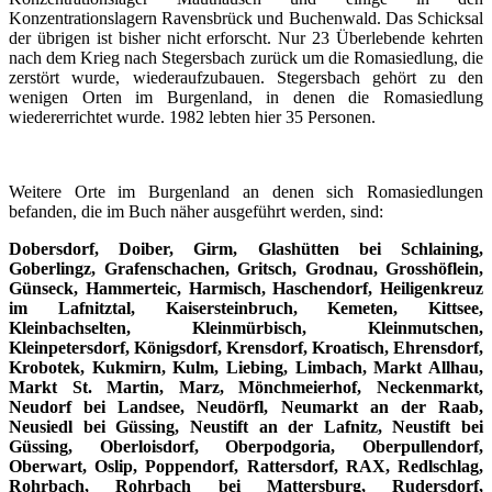
Konzentrationslagern Ravensbrück und Buchenwald. Das Schicksal
der übrigen ist bisher nicht erforscht. Nur 23 Überlebende kehrten
nach dem Krieg nach Stegersbach zurück um die Romasiedlung, die
zerstört wurde, wiederaufzubauen. Stegersbach gehört zu den
wenigen Orten im Burgenland, in denen die Romasiedlung
wiedererrichtet wurde. 1982 lebten hier 35 Personen.
Weitere Orte im Burgenland an denen sich Romasiedlungen
befanden, die im Buch näher ausgeführt werden, sind:
Dobersdorf, Doiber, Girm, Glashütten bei Schlaining,
Goberlingz, Grafenschachen, Gritsch, Grodnau, Grosshöflein,
Günseck, Hammerteic, Harmisch, Haschendorf, Heiligenkreuz
im Lafnitztal, Kaisersteinbruch, Kemeten, Kittsee,
Kleinbachselten, Kleinmürbisch, Kleinmutschen,
Kleinpetersdorf, Königsdorf, Krensdorf, Kroatisch, Ehrensdorf,
Krobotek, Kukmirn, Kulm, Liebing, Limbach, Markt Allhau,
Markt St. Martin, Marz, Mönchmeierhof, Neckenmarkt,
Neudorf bei Landsee, Neudörfl, Neumarkt an der Raab,
Neusiedl bei Güssing, Neustift an der Lafnitz, Neustift bei
Güssing, Oberloisdorf, Oberpodgoria, Oberpullendorf,
Oberwart, Oslip, Poppendorf, Rattersdorf, RAX, Redlschlag,
Rohrbach, Rohrbach bei Mattersburg, Rudersdorf,