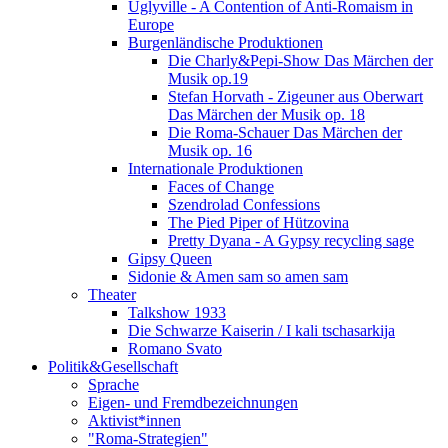
Uglyville - A Contention of Anti-Romaism in
Europe
Burgenländische Produktionen
Die Charly&Pepi-Show Das Märchen der
Musik op.19
Stefan Horvath - Zigeuner aus Oberwart
Das Märchen der Musik op. 18
Die Roma-Schauer Das Märchen der
Musik op. 16
Internationale Produktionen
Faces of Change
Szendrolad Confessions
The Pied Piper of Hützovina
Pretty Dyana - A Gypsy recycling sage
Gipsy Queen
Sidonie & Amen sam so amen sam
Theater
Talkshow 1933
Die Schwarze Kaiserin / I kali tschasarkija
Romano Svato
Politik&Gesellschaft
Sprache
Eigen- und Fremdbezeichnungen
Aktivist*innen
"Roma-Strategien"