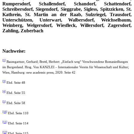
Rumpersdorf, Schallendorf, Schandorf, Schattendorf,
Schreibersdorf, Siegendorf, Sieggrabe, Sigless, Spitzzicken, St.
Kathrein, St. Martin an der Raab, Sulzriegel, Trausdorf,
Unterschützen, Unterwart, Walbersdorf, Weichselbaum,
Weinberg, Welgersdorf, Wiesfleck, Willersdorf, Zagersdorf,
Zahling, Zuberbach
Nachweise:
[1]
Baumgartner, Gerhard; Brettl, Herbert: „Einfach weg“ Verschwundene Romasiedlungen
im Burgenland. Hrsg. Von KANZLEI – Internationaler Verein für Wissenschaft und Kultur;
Wien, Hamburg: new academic press, 2020. Seite 42
[3]
Ebd. Seite 48
[4]
Ebd. Seite 55
[5]
Ebd. Seite 58
[10]
Ebd. Seite 110
[11]
Ebd. Seite 114
[12]
Ebd. Seite 115