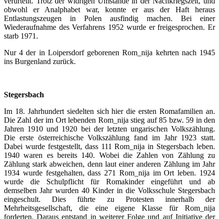
verurteilt. Trotz der widrigen Umstände in der Nachkriegszeit, und
obwohl er Analphabet war, konnte er aus der Haft heraus
Entlastungszeugen in Polen ausfindig machen. Bei einer
Wiederaufnahme des Verfahrens 1952 wurde er freigesprochen. Er
starb 1971.
Nur 4 der in Loipersdorf geborenen Rom_nija kehrten nach 1945
ins Burgenland zurück.
Stegersbach
Im 18. Jahrhundert siedelten sich hier die ersten Romafamilien an.
Die Zahl der im Ort lebenden Rom_nija stieg auf 85 bzw. 59 in den
Jahren 1910 und 1920 bei der letzten ungarischen Volkszählung.
Die erste österreichische Volkszählung fand im Jahr 1923 statt.
Dabei wurde festgestellt, dass 111 Rom_nija in Stegersbach leben.
1940 waren es bereits 140. Wobei die Zahlen von Zählung zu
Zählung stark abweichen, denn laut einer anderen Zählung im Jahr
1934 wurde festgehalten, dass 271 Rom_nija im Ort leben. 1924
wurde die Schulpflicht für Romakinder eingeführt und ab
demselben Jahr wurden 40 Kinder in die Volksschule Stegersbach
eingeschult. Dies führte zu Protesten innerhalb der
Mehrheitsgesellschaft, die eine eigene Klasse für Rom_nija
forderten. Daraus entstand in weiterer Folge und auf Initiative der