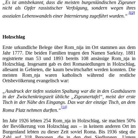
„Es ist amtsbekannt, dass die meisten burgenländischen Zigeuner
nicht als Opfer rassistischer Verfolgung, sondern wegen ihres
[12]
asozialen Lebenswandels einer Internierung zugeführt wurden.“
Holzschlag
Erste urkundliche Belege über Rom_nija im Ort stammen aus dem
Jahr 1777. Die beiden Familien trugen den Namen Sarközy. 1881
registrierte man 53 und 1893 bereits 108 ansässige Rom_nja in
Holzschlag. Insgesamt gab es drei Romasiedlungen in Holzschlag,
allesamt in Gebieten, die kaum bewirtschaftet werden konnten. Die
meisten Rom_nja waren katholisch während die restliche
Ortsbevölkerung evangelisch war:
„Ausdruck der tiefen sozialen Spaltung war die in den Gasthäusern
in der Zwischenkriegszeit übliche „Zigeunertafel“, meist der erste
Tisch in der Nähe des Eingangs. Das war der einzige Tisch, an dem
[14]
Roma Platz nehmen durften.“
Im Jahr 1926 lebten 254 Rom_nja in Holzschlag, sie machten 50%
der Bevölkerung von Holzschlag aus – in keinem anderen Ort im
Burgenland lebten zu dieser Zeit soviel Roma. Bis 1936 stieg die
Zahl auf 318 Personen, die in den drei Siedlungen „Untere