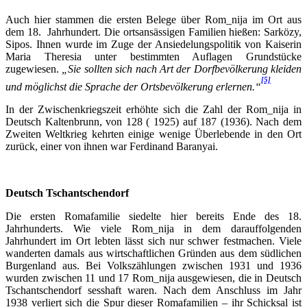
Auch hier stammen die ersten Belege über Rom_nija im Ort aus
dem 18. Jahrhundert. Die ortsansässigen Familien hießen: Sarközy,
Sipos. Ihnen wurde im Zuge der Ansiedelungspolitik von Kaiserin
Maria Theresia unter bestimmten Auflagen Grundstücke
zugewiesen.
„Sie sollten sich nach Art der Dorfbevölkerung kleiden
[5]
und möglichst die Sprache der Ortsbevölkerung erlernen.“
In der Zwischenkriegszeit erhöhte sich die Zahl der Rom_nija in
Deutsch Kaltenbrunn, von 128 ( 1925) auf 187 (1936). Nach dem
Zweiten Weltkrieg kehrten einige wenige Überlebende in den Ort
zurück, einer von ihnen war Ferdinand Baranyai.
Deutsch Tschantschendorf
Die ersten Romafamilie siedelte hier bereits Ende des 18.
Jahrhunderts. Wie viele Rom_nija in dem darauffolgenden
Jahrhundert im Ort lebten lässt sich nur schwer festmachen. Viele
wanderten damals aus wirtschaftlichen Gründen aus dem südlichen
Burgenland aus. Bei Volkszählungen zwischen 1931 und 1936
wurden zwischen 11 und 17 Rom_nija ausgewiesen, die in Deutsch
Tschantschendorf sesshaft waren. Nach dem Anschluss im Jahr
1938 verliert sich die Spur dieser Romafamilien – ihr Schicksal ist