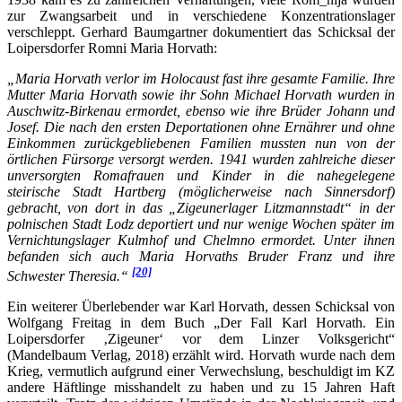
zur Zwangsarbeit und in verschiedene Konzentrationslager
verschleppt. Gerhard Baumgartner dokumentiert das Schicksal der
Loipersdorfer Romni Maria Horvath:
„Maria Horvath verlor im Holocaust fast ihre gesamte Familie. Ihre
Mutter Maria Horvath sowie ihr Sohn Michael Horvath wurden in
Auschwitz-Birkenau ermordet, ebenso wie ihre Brüder Johann und
Josef. Die nach den ersten Deportationen ohne Ernährer und ohne
Einkommen zurückgebliebenen Familien mussten nun von der
örtlichen Fürsorge versorgt werden. 1941 wurden zahlreiche dieser
unversorgten Romafrauen und Kinder in die nahegelegene
steirische Stadt Hartberg (möglicherweise nach Sinnersdorf)
gebracht, von dort in das „Zigeunerlager Litzmannstadt“ in der
polnischen Stadt Lodz deportiert und nur wenige Wochen später im
Vernichtungslager Kulmhof und Chelmno ermordet. Unter ihnen
befanden sich auch Maria Horvaths Bruder Franz und ihre
[20]
Schwester Theresia.“
Ein weiterer Überlebender war Karl Horvath, dessen Schicksal von
Wolfgang Freitag in dem Buch „Der Fall Karl Horvath. Ein
Loipersdorfer ‚Zigeuner‘ vor dem Linzer Volksgericht“
(Mandelbaum Verlag, 2018) erzählt wird. Horvath wurde nach dem
Krieg, vermutlich aufgrund einer Verwechslung, beschuldigt im KZ
andere Häftlinge misshandelt zu haben und zu 15 Jahren Haft