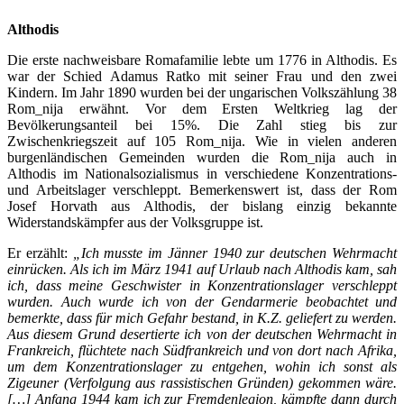
Althodis
Die erste nachweisbare Romafamilie lebte um 1776 in Althodis. Es
war der Schied Adamus Ratko mit seiner Frau und den zwei
Kindern. Im Jahr 1890 wurden bei der ungarischen Volkszählung 38
Rom_nija erwähnt. Vor dem Ersten Weltkrieg lag der
Bevölkerungsanteil bei 15%. Die Zahl stieg bis zur
Zwischenkriegszeit auf 105 Rom_nija. Wie in vielen anderen
burgenländischen Gemeinden wurden die Rom_nija auch in
Althodis im Nationalsozialismus in verschiedene Konzentrations-
und Arbeitslager verschleppt. Bemerkenswert ist, dass der Rom
Josef Horvath aus Althodis, der bislang einzig bekannte
Widerstandskämpfer aus der Volksgruppe ist.
Er erzählt:
„Ich musste im Jänner 1940 zur deutschen Wehrmacht
einrücken. Als ich im März 1941 auf Urlaub nach Althodis kam, sah
ich, dass meine Geschwister in Konzentrationslager verschleppt
wurden. Auch wurde ich von der Gendarmerie beobachtet und
bemerkte, dass für mich Gefahr bestand, in K.Z. geliefert zu werden.
Aus diesem Grund desertierte ich von der deutschen Wehrmacht in
Frankreich, flüchtete nach Südfrankreich und von dort nach Afrika,
um dem Konzentrationslager zu entgehen, wohin ich sonst als
Zigeuner (Verfolgung aus rassistischen Gründen) gekommen wäre.
[…] Anfang 1944 kam ich zur Fremdenlegion, kämpfte dann durch