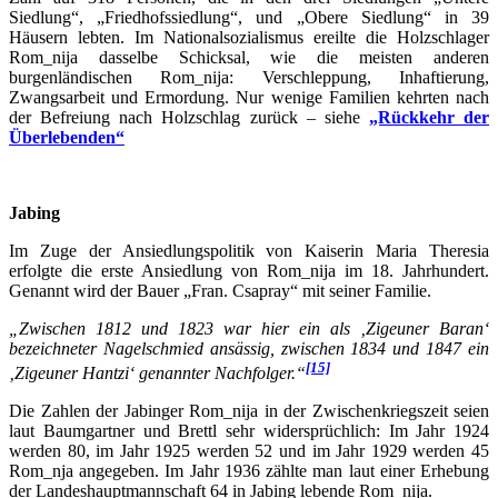
Siedlung“, „Friedhofssiedlung“, und „Obere Siedlung“ in 39
Häusern lebten. Im Nationalsozialismus ereilte die Holzschlager
Rom_nija dasselbe Schicksal, wie die meisten anderen
burgenländischen Rom_nija: Verschleppung, Inhaftierung,
Zwangsarbeit und Ermordung. Nur wenige Familien kehrten nach
der Befreiung nach Holzschlag zurück – siehe
„Rückkehr der
Überlebenden“
Jabing
Im Zuge der Ansiedlungspolitik von Kaiserin Maria Theresia
erfolgte die erste Ansiedlung von Rom_nija im 18. Jahrhundert.
Genannt wird der Bauer „Fran. Csapray“ mit seiner Familie.
„Zwischen 1812 und 1823 war hier ein als ‚Zigeuner Baran‘
bezeichneter Nagelschmied ansässig, zwischen 1834 und 1847 ein
[15]
‚Zigeuner Hantzi‘ genannter Nachfolger.“
Die Zahlen der Jabinger Rom_nija in der Zwischenkriegszeit seien
laut Baumgartner und Brettl sehr widersprüchlich: Im Jahr 1924
werden 80, im Jahr 1925 werden 52 und im Jahr 1929 werden 45
Rom_nja angegeben. Im Jahr 1936 zählte man laut einer Erhebung
der Landeshauptmannschaft 64 in Jabing lebende Rom_nija.