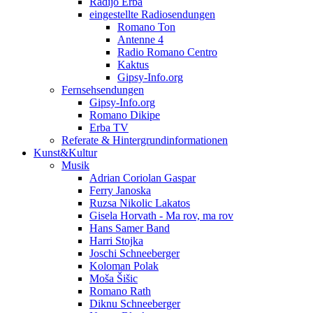
Radijo Erba
eingestellte Radiosendungen
Romano Ton
Antenne 4
Radio Romano Centro
Kaktus
Gipsy-Info.org
Fernsehsendungen
Gipsy-Info.org
Romano Dikipe
Erba TV
Referate & Hintergrundinformationen
Kunst&Kultur
Musik
Adrian Coriolan Gaspar
Ferry Janoska
Ruzsa Nikolic Lakatos
Gisela Horvath - Ma rov, ma rov
Hans Samer Band
Harri Stojka
Joschi Schneeberger
Koloman Polak
Moša Šišic
Romano Rath
Diknu Schneeberger