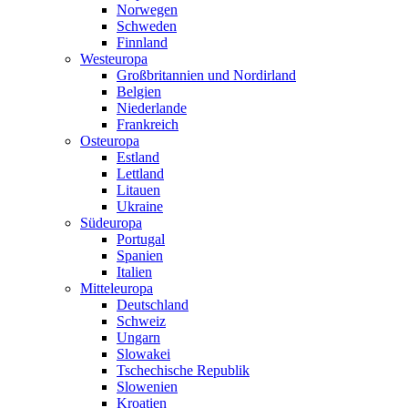
Norwegen
Schweden
Finnland
Westeuropa
Großbritannien und Nordirland
Belgien
Niederlande
Frankreich
Osteuropa
Estland
Lettland
Litauen
Ukraine
Südeuropa
Portugal
Spanien
Italien
Mitteleuropa
Deutschland
Schweiz
Ungarn
Slowakei
Tschechische Republik
Slowenien
Kroatien