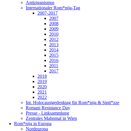
Antiziganismus
Internationaler Rom*nija-Tag
2007-2017
2007
2008
2009
2010
2012
2013
2014
2015
2016
2011
2017
2018
2019
2020
2021
2022
Int. Holocaustgedenktag für Rom*nija & Sinti*zze
Romani Resistance Day
Presse - Linksammlung
Zentrales Mahnmal in Wien
Rom*nija in Europa
Nordeuropa