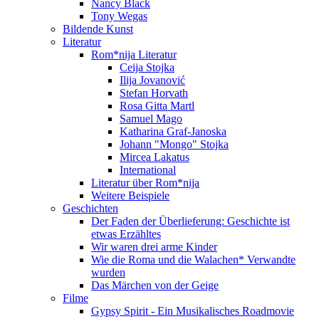
Nancy Black
Tony Wegas
Bildende Kunst
Literatur
Rom*nija Literatur
Ceija Stojka
Ilija Jovanović
Stefan Horvath
Rosa Gitta Martl
Samuel Mago
Katharina Graf-Janoska
Johann "Mongo" Stojka
Mircea Lakatus
International
Literatur über Rom*nija
Weitere Beispiele
Geschichten
Der Faden der Überlieferung: Geschichte ist
etwas Erzähltes
Wir waren drei arme Kinder
Wie die Roma und die Walachen* Verwandte
wurden
Das Märchen von der Geige
Filme
Gypsy Spirit - Ein Musikalisches Roadmovie