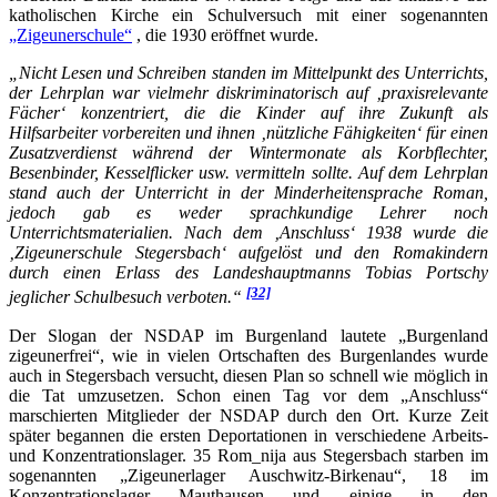
katholischen Kirche ein Schulversuch mit einer sogenannten
„Zigeunerschule“
, die 1930 eröffnet wurde.
„Nicht Lesen und Schreiben standen im Mittelpunkt des Unterrichts,
der Lehrplan war vielmehr diskriminatorisch auf ‚praxisrelevante
Fächer‘ konzentriert, die die Kinder auf ihre Zukunft als
Hilfsarbeiter vorbereiten und ihnen ‚nützliche Fähigkeiten‘ für einen
Zusatzverdienst während der Wintermonate als Korbflechter,
Besenbinder, Kesselflicker usw. vermitteln sollte. Auf dem Lehrplan
stand auch der Unterricht in der Minderheitensprache Roman,
jedoch gab es weder sprachkundige Lehrer noch
Unterrichtsmaterialien. Nach dem ‚Anschluss‘ 1938 wurde die
‚Zigeunerschule Stegersbach‘ aufgelöst und den Romakindern
durch einen Erlass des Landeshauptmanns Tobias Portschy
[32]
jeglicher Schulbesuch verboten.“
Der Slogan der NSDAP im Burgenland lautete „Burgenland
zigeunerfrei“, wie in vielen Ortschaften des Burgenlandes wurde
auch in Stegersbach versucht, diesen Plan so schnell wie möglich in
die Tat umzusetzen. Schon einen Tag vor dem „Anschluss“
marschierten Mitglieder der NSDAP durch den Ort. Kurze Zeit
später begannen die ersten Deportationen in verschiedene Arbeits-
und Konzentrationslager. 35 Rom_nija aus Stegersbach starben im
sogenannten „Zigeunerlager Auschwitz-Birkenau“, 18 im
Konzentrationslager Mauthausen und einige in den