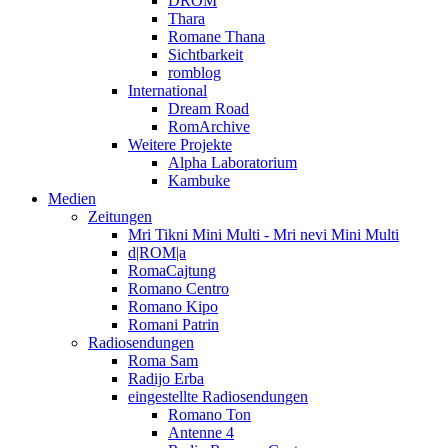
DROM
Thara
Romane Thana
Sichtbarkeit
romblog
International
Dream Road
RomArchive
Weitere Projekte
Alpha Laboratorium
Kambuke
Medien
Zeitungen
Mri Tikni Mini Multi - Mri nevi Mini Multi
d|ROM|a
RomaCajtung
Romano Centro
Romano Kipo
Romani Patrin
Radiosendungen
Roma Sam
Radijo Erba
eingestellte Radiosendungen
Romano Ton
Antenne 4