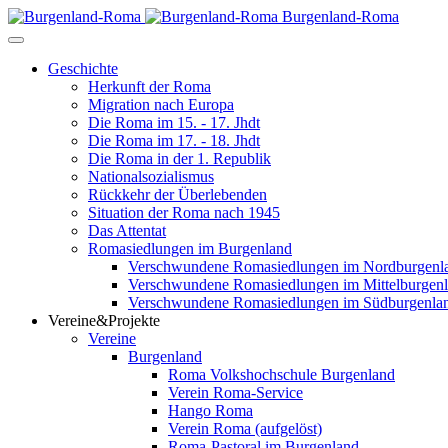
Burgenland-Roma
Geschichte
Herkunft der Roma
Migration nach Europa
Die Roma im 15. - 17. Jhdt
Die Roma im 17. - 18. Jhdt
Die Roma in der 1. Republik
Nationalsozialismus
Rückkehr der Überlebenden
Situation der Roma nach 1945
Das Attentat
Romasiedlungen im Burgenland
Verschwundene Romasiedlungen im Nordburgenl
Verschwundene Romasiedlungen im Mittelburgen
Verschwundene Romasiedlungen im Südburgenla
Vereine&Projekte
Vereine
Burgenland
Roma Volkshochschule Burgenland
Verein Roma-Service
Hango Roma
Verein Roma (aufgelöst)
Roma-Pastoral im Burgenland