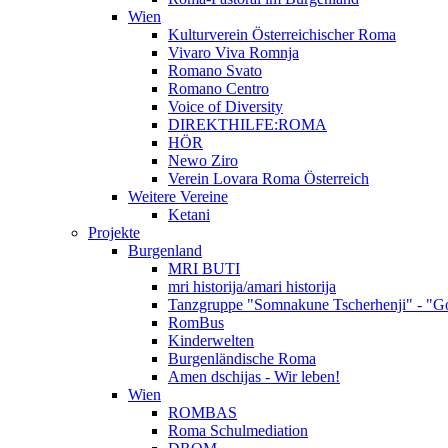
Wien
Kulturverein Österreichischer Roma
Vivaro Viva Romnja
Romano Svato
Romano Centro
Voice of Diversity
DIREKTHILFE:ROMA
HÖR
Newo Ziro
Verein Lovara Roma Österreich
Weitere Vereine
Ketani
Projekte
Burgenland
MRI BUTI
mri historija/amari historija
Tanzgruppe "Somnakune Tscherhenji" - "Go
RomBus
Kinderwelten
Burgenländische Roma
Amen dschijas - Wir leben!
Wien
ROMBAS
Roma Schulmediation