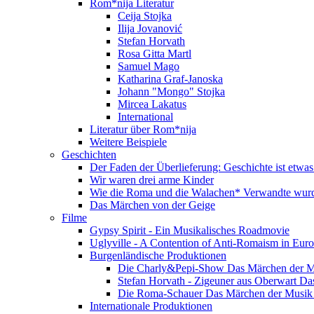
Rom*nija Literatur
Ceija Stojka
Ilija Jovanović
Stefan Horvath
Rosa Gitta Martl
Samuel Mago
Katharina Graf-Janoska
Johann "Mongo" Stojka
Mircea Lakatus
International
Literatur über Rom*nija
Weitere Beispiele
Geschichten
Der Faden der Überlieferung: Geschichte ist etwas
Wir waren drei arme Kinder
Wie die Roma und die Walachen* Verwandte wur
Das Märchen von der Geige
Filme
Gypsy Spirit - Ein Musikalisches Roadmovie
Uglyville - A Contention of Anti-Romaism in Eur
Burgenländische Produktionen
Die Charly&Pepi-Show Das Märchen der M
Stefan Horvath - Zigeuner aus Oberwart Da
Die Roma-Schauer Das Märchen der Musik 
Internationale Produktionen