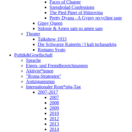
Faces of Change
Szendrolad Confessions
The Pied Piper of Hützovina
Pretty Dyana - A Gypsy recycling sage
Gipsy Queen
Sidonie & Amen sam so amen sam
Theater
Talkshow 1933
Die Schwarze Kaiserin / I kali tschasarkija
Romano Svato
Politik&Gesellschaft
Sprache
Eigen- und Fremdbezeichnungen
Aktivist*innen
"Roma-Strategien"
Antiziganismus
Internationaler Rom*nija-Tag
2007-2017
2007
2008
2009
2010
2012
2013
2014