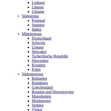
Lettland
Litauen
Ukraine
Südeuropa
Portugal
Spanien
Italien
Mitteleuropa
Deutschland
Schweiz
Ungarn
Slowakei
Tschechische Republik
Slowenien
Kroatien
Polen
Südosteuropa
Bulgarien
Rumänien
Griechenland
Bosnien und Herzegowina
Mazedonien
Montenegro
Serbien
Türkei