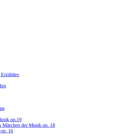
 Erzähltes
den
ope
usik op.19
s Märchen der Musik op. 18
op. 16