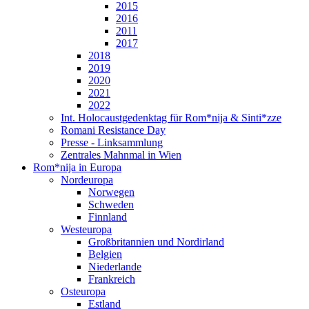
2015
2016
2011
2017
2018
2019
2020
2021
2022
Int. Holocaustgedenktag für Rom*nija & Sinti*zze
Romani Resistance Day
Presse - Linksammlung
Zentrales Mahnmal in Wien
Rom*nija in Europa
Nordeuropa
Norwegen
Schweden
Finnland
Westeuropa
Großbritannien und Nordirland
Belgien
Niederlande
Frankreich
Osteuropa
Estland