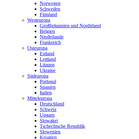
Norwegen
Schweden
Finnland
Westeuropa
Großbritannien und Nordirland
Belgien
Niederlande
Frankreich
Osteuropa
Estland
Lettland
Litauen
Ukraine
Südeuropa
Portugal
Spanien
Italien
Mitteleuropa
Deutschland
Schweiz
Ungarn
Slowakei
Tschechische Republik
Slowenien
Kroatien