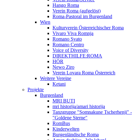
Hango Roma
Verein Roma (aufgelöst)
Roma-Pastoral im Burgenland
Wien
Kulturverein Österreichischer Roma
Vivaro Viva Romnja
Romano Svato
Romano Centro
Voice of Diversity
DIREKTHILFE:ROMA
HÖR
Newo Ziro
Verein Lovara Roma Österreich
Weitere Vereine
Ketani
Projekte
Burgenland
MRI BUTI
mri historija/amari historija
Tanzgruppe "Somnakune Tscherhenji" -
"Goldene Sterne"
RomBus
Kinderwelten
Burgenländische Roma