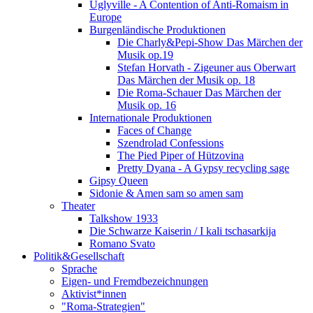
Uglyville - A Contention of Anti-Romaism in
Europe
Burgenländische Produktionen
Die Charly&Pepi-Show Das Märchen der
Musik op.19
Stefan Horvath - Zigeuner aus Oberwart
Das Märchen der Musik op. 18
Die Roma-Schauer Das Märchen der
Musik op. 16
Internationale Produktionen
Faces of Change
Szendrolad Confessions
The Pied Piper of Hützovina
Pretty Dyana - A Gypsy recycling sage
Gipsy Queen
Sidonie & Amen sam so amen sam
Theater
Talkshow 1933
Die Schwarze Kaiserin / I kali tschasarkija
Romano Svato
Politik&Gesellschaft
Sprache
Eigen- und Fremdbezeichnungen
Aktivist*innen
"Roma-Strategien"