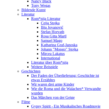
Nancy Black
Tony Wegas
Bildende Kunst
Literatur
Rom*nija Literatur
Ceija Stojka
Ilija Jovanović
Stefan Horvath
Rosa Gitta Martl
Samuel Mago
Katharina Graf-Janoska
Johann "Mongo" Stojka
Mircea Lakatus
International
Literatur über Rom*nija
Weitere Beispiele
Geschichten
Der Faden der Überlieferung: Geschichte ist
etwas Erzähltes
Wir waren drei arme Kinder
Wie die Roma und die Walachen* Verwandte
wurden
Das Märchen von der Geige
Filme
Gypsy Spirit - Ein Musikalisches Roadmovie