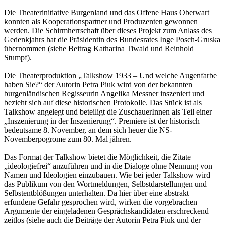
Die Theaterinitiative Burgenland und das Offene Haus Oberwart
konnten als Kooperationspartner und Produzenten gewonnen
werden. Die Schirmherrschaft über dieses Projekt zum Anlass des
Gedenkjahrs hat die Präsidentin des Bundesrates Inge Posch-Gruska
übernommen (siehe Beitrag Katharina Tiwald und Reinhold
Stumpf).
Die Theaterproduktion „Talkshow 1933 – Und welche Augenfarbe
haben Sie?“ der Autorin Petra Piuk wird von der bekannten
burgenländischen Regisseurin Angelika Messner inszeniert und
bezieht sich auf diese historischen Protokolle. Das Stück ist als
Talkshow angelegt und beteiligt die ZuschauerInnen als Teil einer
„Inszenierung in der Inszenierung“. Premiere ist der historisch
bedeutsame 8. November, an dem sich heuer die NS-
Novemberpogrome zum 80. Mal jähren.
Das Format der Talkshow bietet die Möglichkeit, die Zitate
„ideologiefrei“ anzuführen und in die Dialoge ohne Nennung von
Namen und Ideologien einzubauen. Wie bei jeder Talkshow wird
das Publikum von den Wortmeldungen, Selbstdarstellungen und
Selbstentblößungen unterhalten. Da hier über eine abstrakt
erfundene Gefahr gesprochen wird, wirken die vorgebrachen
Argumente der eingeladenen Gesprächskandidaten erschreckend
zeitlos (siehe auch die Beiträge der Autorin Petra Piuk und der