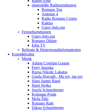
Radijo Erba
eingestellte Radiosendungen
Romano Ton
Antenne 4
Radio Romano Centro
Kaktus
Gipsy-Info.org
Fernsehsendungen
Gipsy-Info.org
Romano Dikipe
Erba TV
Referate & Hintergrundinformationen
Kunst&Kultur
Musik
Adrian Coriolan Gaspar
Ferry Janoska
Ruzsa Nikolic Lakatos
Gisela Horvath - Ma rov, ma rov
Hans Samer Band
Harri Stojka
Joschi Schneeberger
Koloman Polak
Moša Šišic
Romano Rath
Diknu Schneeberger