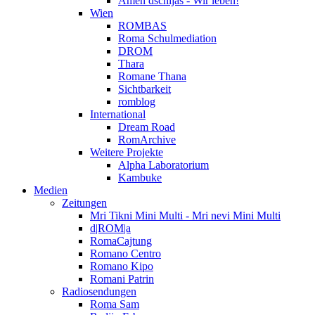
Amen dschijas - Wir leben!
Wien
ROMBAS
Roma Schulmediation
DROM
Thara
Romane Thana
Sichtbarkeit
romblog
International
Dream Road
RomArchive
Weitere Projekte
Alpha Laboratorium
Kambuke
Medien
Zeitungen
Mri Tikni Mini Multi - Mri nevi Mini Multi
d|ROM|a
RomaCajtung
Romano Centro
Romano Kipo
Romani Patrin
Radiosendungen
Roma Sam