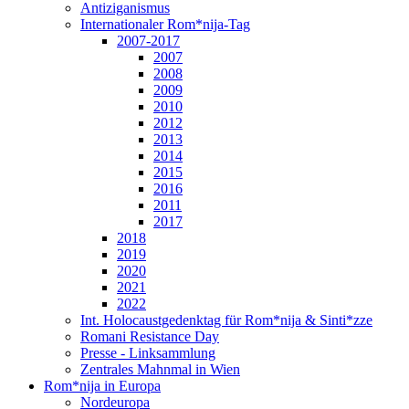
Antiziganismus
Internationaler Rom*nija-Tag
2007-2017
2007
2008
2009
2010
2012
2013
2014
2015
2016
2011
2017
2018
2019
2020
2021
2022
Int. Holocaustgedenktag für Rom*nija & Sinti*zze
Romani Resistance Day
Presse - Linksammlung
Zentrales Mahnmal in Wien
Rom*nija in Europa
Nordeuropa