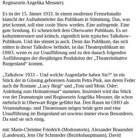
Regisseurin Angelika Messner).
Es ist der 15. Jänner 1933. In einem modernen Fernsehstudio
klatscht der Aufnahmeleiter das Publikum in Stimmung. Das, was
jetzt kommt, soll eine coole Show werden. Eine aufregende. Eine
gute Sendung. Er schmeichelt dem Oberwarter Publikum. Es sei
kulturinteressiert und kritisch, eigentlich kein typisches Talkshow-
Publikum. Und das stimmt ja auch. Denn das Publikum, das sich
mitten in dieser Talkshow befindet, ist das Theaterpublikum im
OHO, wenn es zur Uraufführung und zu den danach folgenden
Aufführungen der diesjährigen Produktion der „Theaterinitiative
Burgenland“ kommt.
„Talkshow 1933 – Und welche Augenfarbe haben Sie?“ ist ein
Stück der in Güssing geborenen Autorin Petra Piuk, aus deren Feder
auch die Romane „Lucy fliegt“ und „Toni und Moni. Oder:
Anleitung zum Heimatroman“ stammen. Inszeniert wird das Stück
von der Dramaturgin und Regisseurin Angelika Messner, die schon
mehrfach in Oberwart Regie geführt hat. Den Raum im OHO als
Veranstaltungs- und Theaterraum mögen beide gern und eine
Uraufführung im Burgenland sei sowieso immer etwas Besonderes.
Da sind sie sich einig.
mit: Marie-Christine Friedrich (Modoratorin), Alexander Braunshör
(Landesrat), Jens Ole Schmieder (Bezirkshauptmann), David